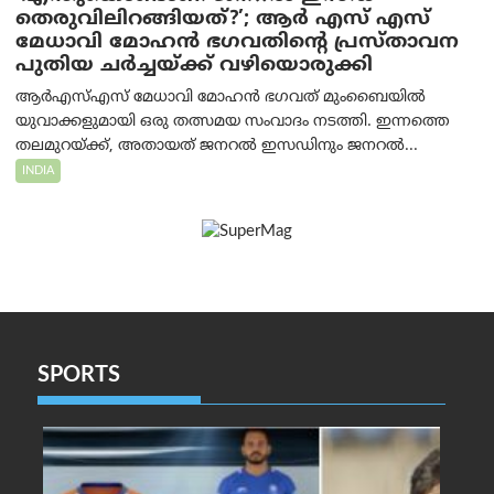
തെരുവിലിറങ്ങിയത്?’; ആര്‍ എസ് എസ്
മേധാവി മോഹൻ ഭഗവതിന്റെ പ്രസ്താവന
പുതിയ ചര്‍ച്ചയ്ക്ക് വഴിയൊരുക്കി
ആർ‌എസ്‌എസ് മേധാവി മോഹൻ ഭഗവത് മുംബൈയിൽ
യുവാക്കളുമായി ഒരു തത്സമയ സംവാദം നടത്തി. ഇന്നത്തെ
തലമുറയ്ക്ക്, അതായത് ജനറൽ ഇസഡിനും ജനറൽ...
INDIA
SPORTS