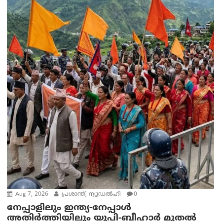
Aug 7, 2026
പ്രശാന്ത്, ന്യൂഡല്‍ഹി
0
നേപ്പാളിലും ഇന്ത്യ-നേപ്പാൾ
അതിർത്തിയിലും യുപി-ബീഹാർ മുതൽ