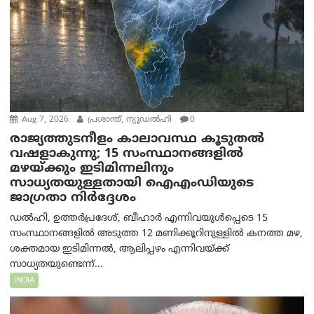
Aug 7, 2026
പ്രശാന്ത്, ന്യൂഡല്‍ഹി
0
രാജ്യത്തുടനീളം കാലാവസ്ഥ കൂടുതൽ
വഷളാകുന്നു; 15 സംസ്ഥാനങ്ങളിൽ
മഴയ്ക്കും ഇടിമിന്നലിനും
സാധ്യതയുള്ളതായി ഐഎംഡിയുടെ
ജാഗ്രതാ നിർദ്ദേശം
ഡൽഹി, ഉത്തർപ്രദേശ്, ബീഹാർ എന്നിവയുൾപ്പെടെ 15
സംസ്ഥാനങ്ങളിൽ അടുത്ത 12 മണിക്കൂറിനുള്ളിൽ കനത്ത മഴ,
ശക്തമായ ഇടിമിന്നൽ, ആലിപ്പഴം എന്നിവയ്ക്ക്
സാധ്യതയുണ്ടെന്ന്...
INDIA