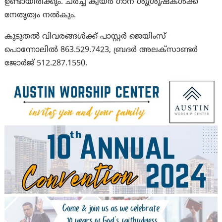
ഉണ്ടായിരിക്കും. ചർച്ച് ക്വയർ ഗാന ശുശ്രൂഷകൾക്ക്
നേതൃത്വം നൽകും.
കൂടുതൽ വിവരങ്ങൾക്ക് പാസ്റ്റർ ജെയിംസ്
പൊന്നോലിൽ 863.529.7423, ബ്രദർ അലക്സാണ്ടർ
ജോർജ് 512.287.1550.