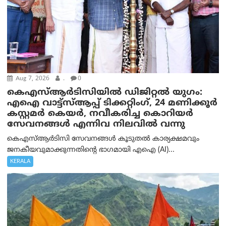
Aug 7, 2026
.
0
കെഎസ്ആർടിസിയിൽ ഡിജിറ്റൽ യുഗം:
എഐ വാട്ട്‌സ്ആപ്പ് ടിക്കറ്റിംഗ്, 24 മണിക്കൂർ
കസ്റ്റമർ കെയർ, നവീകരിച്ച കൊറിയർ
സേവനങ്ങൾ എന്നിവ നിലവിൽ വന്നു
കെഎസ്ആർടിസി സേവനങ്ങൾ കൂടുതൽ കാര്യക്ഷമവും
ജനകീയവുമാക്കുന്നതിന്റെ ഭാഗമായി എഐ (AI)...
KERALA