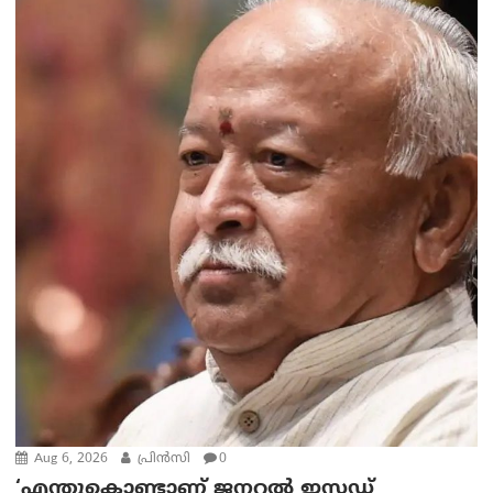
Aug 6, 2026
പ്രിന്‍സി
0
‘എന്തുകൊണ്ടാണ് ജനറൽ ഇസഡ്