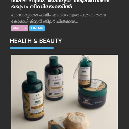
തമിഴ് ചിത്രം ‘യോളോ’ ആമസോൺ
പ്രൈം വീഡിയോയിൽ
കാസാബ്ലാങ്കാ ഫിലിം ഫാക്ടറിയുടെ പുതിയ തമിഴ്
കോമഡി-മിസ്റ്ററി ത്രില്ലർ ചിത്രമായ...
AMERICA
CINEMA
HEALTH & BEAUTY