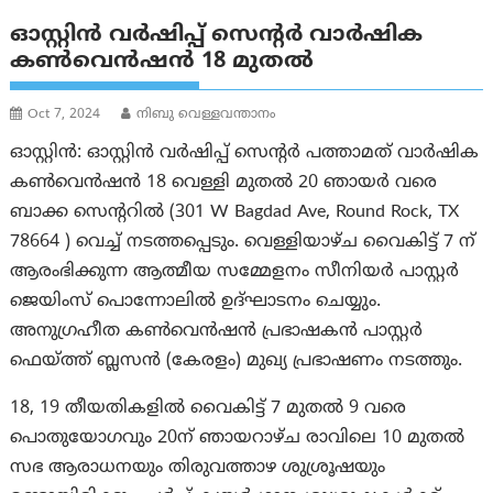
ഓസ്റ്റിൻ വർഷിപ്പ് സെന്റർ വാർഷിക
കൺവെൻഷൻ 18 മുതൽ
Oct 7, 2024
നിബു വെള്ളവന്താനം
ഓസ്റ്റിൻ: ഓസ്റ്റിൻ വർഷിപ്പ് സെന്റർ പത്താമത് വാർഷിക
കൺവെൻഷൻ 18 വെള്ളി മുതൽ 20 ഞായർ വരെ
ബാക്ക സെന്ററിൽ (301 W Bagdad Ave, Round Rock, TX
78664 ) വെച്ച് നടത്തപ്പെടും. വെള്ളിയാഴ്ച വൈകിട്ട് 7 ന്
ആരംഭിക്കുന്ന ആത്മീയ സമ്മേളനം സീനിയർ പാസ്റ്റർ
ജെയിംസ് പൊന്നോലിൽ ഉദ്ഘാടനം ചെയ്യും.
അനുഗ്രഹീത കൺവെൻഷൻ പ്രഭാഷകൻ പാസ്റ്റർ
ഫെയ്ത്ത് ബ്ലസൻ (കേരളം) മുഖ്യ പ്രഭാഷണം നടത്തും.
18, 19 തീയതികളിൽ വൈകിട്ട് 7 മുതൽ 9 വരെ
പൊതുയോഗവും 20ന് ഞായറാഴ്ച രാവിലെ 10 മുതൽ
സഭ ആരാധനയും തിരുവത്താഴ ശുശ്രൂഷയും