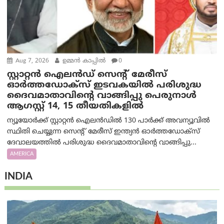
Aug 7, 2026
ഉമ്മന്‍ കാപ്പില്‍
0
സ്റ്റാറ്റൻ ഐലൻഡ് സെന്റ് മേരീസ്
ഓർത്തഡോക്സ് ഇടവകയിൽ പരിശുദ്ധ
ദൈവമാതാവിന്റെ വാങ്ങിപ്പു പെരുനാൾ
ആഗസ്റ്റ് 14, 15 തീയതികളിൽ
ന്യൂയോർക്ക് സ്റ്റാറ്റൻ ഐലൻഡിൽ 130 പാർക്ക് അവന്യൂവിൽ
സ്ഥിതി ചെയ്യുന്ന സെന്റ് മേരീസ് ഇന്ത്യൻ ഓർത്തഡോക്സ്
ദേവാലയത്തിൽ പരിശുദ്ധ ദൈവമാതാവിന്റെ വാങ്ങിപ്പു...
AMERICA
INDIA