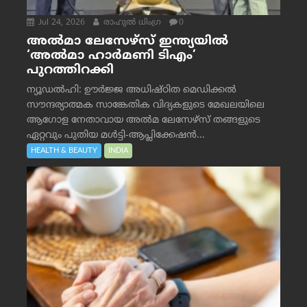
Jul 24, 2026
രാഹുല്‍ ധിംഗ്ര
0
അൽമാ ലേസേഴ്സ് ഇന്ത്യയിൽ
‘അൽമാ ഹാർമണി ടിഎം’
പുറത്തിറക്കി
ന്യൂഡൽഹി: ഊർജ്ജ അധിഷ്ഠിത മെഡിക്കൽ
സൗന്ദര്യാത്മക സാങ്കേതിക വിദ്യകളുടെ മേഖലയിലെ
ആഗോള നേതാവായ അൽമ ലേസേഴ്സ് തങ്ങളുടെ
ഏറ്റവും പുതിയ മൾട്ടി-ആപ്ലിക്കേഷൻ...
HEALTH & BEAUTY
INDIA