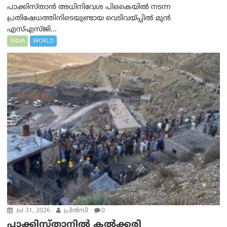
പാക്കിസ്താൻ അധിനിവേശ പി‌ഒ‌കെയിൽ നടന്ന
പ്രതിഷേധത്തിനിടെയുണ്ടായ വെടിവയ്പ്പിൽ മുൻ
എസ്‌എസ്‌ജി...
INDIA
WORLD
Jul 31, 2026
പ്രിന്‍സി
0
പാക്കിസ്താനില്‍ കൽക്കരി