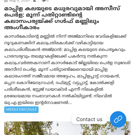
Aug 6, 2026
.
0
മാപ്പിള കലയുടെ മധുരവുമായി അസീസ്
പെർള; മൂന്ന് പതിറ്റാണ്ടിന്റെ
കലാസപര്യയ്ക്ക് ഗൾഫ് മണ്ണിലും
അംഗീകാരം
കാസർകോടിന്റെ മണ്ണിൽ നിന്ന് അജ്മാനിലെ വേദികളിലേക്ക്
നൂറുകണക്കിന് കലാപ്രതിഭകൾക്ക് വഴികാട്ടിയായ
കലാപരിശീലകൻ അജ്മാൻ: മാപ്പിള കലയുടെ പൈതൃകവും
പാരമ്പര്യവും തലമുറകളിലേക്ക് പകർന്നു നൽകുന്ന
കലാപ്രവർത്തകനാണ് കാസർകോട് ജില്ലയിലെ പെർള സ്വദേശി
അസീസ് പെർള. മൂന്ന് പതിറ്റാണ്ടിലേറെയായി മാപ്പിള
കലാരംഗത്ത് സജീവമായ അദ്ദേഹം, മാപ്പിളപ്പാട്ട് ഗായകൻ,
ഒപ്പന കൊറിയോഗ്രാഫർ, ദഫ്‌മുട്ട്, വട്ടപ്പാട്ട്, കോൽക്കളി
പരിശീലകൻ, സ്റ്റേജ് ഡയറക്ടർ എന്നീ നിലകളിൽ
ശ്രദ്ധേയമായ സംഭാവനകൾ നൽകിയിട്ടുണ്ട്. നിലവിൽ
യു.എ.ഇയിലെ ഇന്റർനാഷണൽ...
MIDDLE EAST/GULF
Contact us