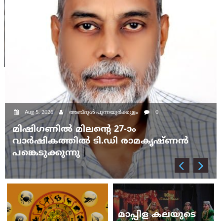
ഐ.പി.സി സൗത്ത് ഈസ്റ്റ് റീജിയൻ
വാർഷിക കൺവൻഷൻ സെപ്റ്റംബർ 4
മുതൽ; പാസ്റ്റർ വിൽസൻ വർക്കിയും
ഡോ. തോംസൺ കെ. മാത്യൂവും മുഖ്യ
പ്രഭാഷകർ
മാപ്പിള കലയുടെ