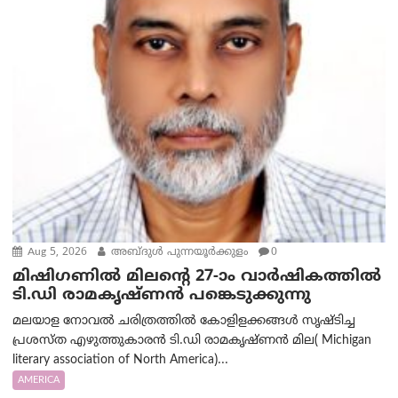
Aug 5, 2026
അബ്ദുൾ പുന്നയൂർക്കുളം
0
മിഷിഗണിൽ മിലന്റെ 27-ാം വാർഷികത്തിൽ
ടി.ഡി രാമകൃഷ്ണൻ പങ്കെടുക്കുന്നു
മലയാള നോവൽ ചരിത്രത്തിൽ കോളിളക്കങ്ങൾ സൃഷ്ടിച്ച
പ്രശസ്‌ത എഴുത്തുകാരൻ ടി.ഡി രാമകൃഷ്ണൻ മില( Michigan
literary association of North America)...
AMERICA