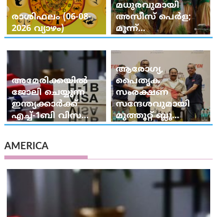
മധുരവുമായി
രാശിഫലം (06-08-
അസീസ് പെർള;
2026 വ്യാഴം)
മൂന്ന്...
ആരോഗ്യ,
അമേരിക്കയില്‍
പൈതൃക
ജോലി ചെയ്യുന്ന
സംരക്ഷണ
ഇന്ത്യക്കാർക്ക്
സന്ദേശവുമായി
എച്ച്-1ബി വിസ...
മുത്തൂറ്റ് ബ്ലൂ...
AMERICA