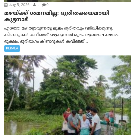
Aug 5, 2026
.
0
മഴയ്ക്ക് ശമനമില്ല; ദുരിതക്കയമായി
കുട്ടനാട്
എടത്വാ: മഴ തുടരുന്നതു മൂലം ദുരിതവും വർദ്ധിക്കുന്നു.
കിണറുകള്‍ കവിഞ്ഞ് ഒഴുകുന്നത് മൂലം ശുദ്ധജല ക്ഷാമം
രൂക്ഷം. ഭൂരിഭാഗം കിണറുകള്‍ കവിഞ്ഞ്...
KERALA