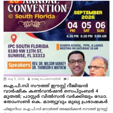
Aug 5, 2026
രാജു പൊന്നോലിൽ
0
ഐ.പി.സി സൗത്ത് ഈസ്റ്റ് റീജിയൻ
വാർഷിക കൺവൻഷൻ സെപ്റ്റംബർ 4
മുതൽ; പാസ്റ്റർ വിൽസൻ വർക്കിയും ഡോ.
തോംസൺ കെ. മാത്യൂവും മുഖ്യ പ്രഭാഷകർ
ഫ്ളോറിഡ: ഐ.പി.സി നോർത്ത് അമേരിക്കൻ സൗത്ത് ഈസ്റ്റ്