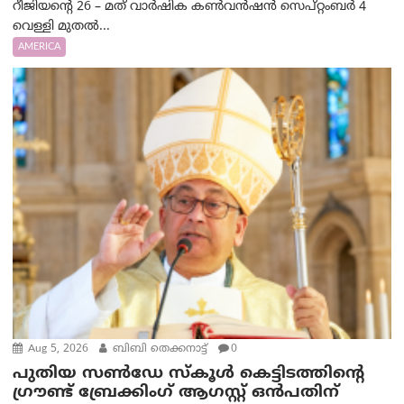
റീജിയന്റെ 26 – മത് വാർഷിക കൺവൻഷൻ സെപ്റ്റംബർ 4
വെള്ളി മുതൽ...
AMERICA
Aug 5, 2026
ബിബി തെക്കനാട്ട്
0
പുതിയ സൺഡേ സ്കൂൾ കെട്ടിടത്തിന്റെ
ഗ്രൗണ്ട് ബ്രേക്കിംഗ് ആഗസ്റ്റ് ഒൻപതിന്