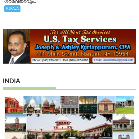
ഗൗരവതരവും...
KERALA
INDIA