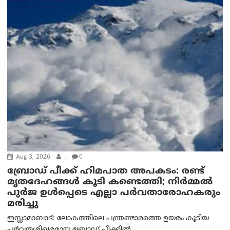
Aug 3, 2026
.
0
ബ്രോഡ് പീക്ക് ഹിമപാത അപകടം: രണ്ട്
മൃതദേഹങ്ങൾ കൂടി കണ്ടെത്തി; നിർമ്മൽ
പുർജ ഉൾപ്പെടെ എല്ലാ പർവതാരോഹകരും
മരിച്ചു
ഇസ്ലാമാബാദ്: ലോകത്തിലെ പന്ത്രണ്ടാമത്തെ ഉയരം കൂടിയ
പർവതശിഖരമായ ബ്രോഡ് പീക്കിൽ...