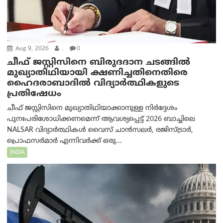
Aug 9, 2026
.
0
ചീഫ് ജസ്റ്റിസിനെ ബിരുദദാന ചടങ്ങില്‍
മുഖ്യാതിഥിയായി ക്ഷണിച്ചതിനെതിരെ
ഹൈദരാബാദില്‍ വിദ്യാർത്ഥികളുടെ
പ്രതിഷേധം
ചീഫ് ജസ്റ്റിസിനെ മുഖ്യാതിഥിയാക്കാനുള്ള നിർദ്ദേശം
പുനഃപരിശോധിക്കണമെന്ന് ആവശ്യപ്പെട്ട് 2026 ബാച്ചിലെ
NALSAR വിദ്യാർത്ഥികൾ വൈസ് ചാൻസലർ, രജിസ്ട്രാർ,
പ്രൊഫസർമാർ എന്നിവർക്ക് ഒരു...
INDIA