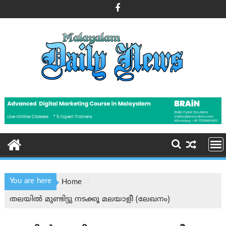
Skip
to
content
You are here
Home
തലയിൽ മുണ്ടിട്ടു നടക്കൂ മലയാളീ (ലേഖനം)