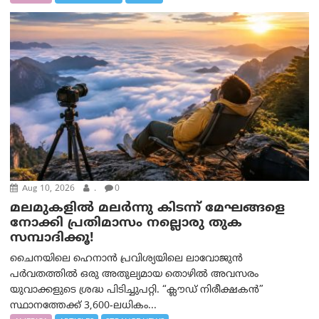
Aug 10, 2026
.
0
മലമുകളില്‍ മലര്‍ന്നു കിടന്ന് മേഘങ്ങളെ
നോക്കി പ്രതിമാസം നല്ലൊരു തുക
സമ്പാദിക്കൂ!
ചൈനയിലെ ഹെനാൻ പ്രവിശ്യയിലെ ലാവോജുൻ
പർവതത്തിൽ ഒരു അതുല്യമായ തൊഴിൽ അവസരം
യുവാക്കളുടെ ശ്രദ്ധ പിടിച്ചുപറ്റി. “ക്ലൗഡ് നിരീക്ഷകൻ”
സ്ഥാനത്തേക്ക് 3,600-ലധികം...