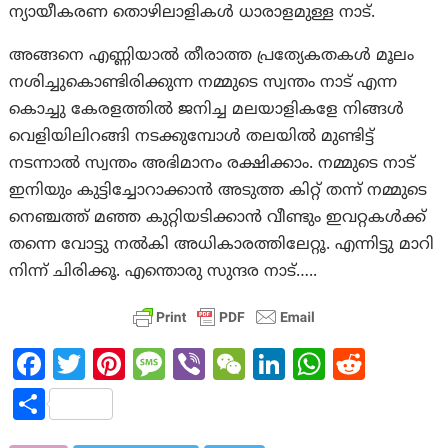
ന്യായീകരണ തൊഴിലാളികൾ ധാരാളമുള്ള നാട്.
അങ്ങനെ എണ്ണിയാൽ തീരാത്ത പ്രത്യേകതകൾ മൂലം
നശിച്ചുകൊണ്ടിരിക്കുന്ന നമ്മുടെ സ്വന്തം നാട് എന്ന
കൊച്ചു കേരളത്തിൽ ജനിച്ച മലയാളികളേ നിങ്ങൾ
വെളിയിലിറങ്ങി നടക്കുമ്പോൾ തലയിൽ മുണ്ടിട്ട്
നടന്നാൽ സ്വന്തം അഭിമാനം രക്ഷിക്കാം. നമ്മുടെ നാട്
ഇനിയും കുട്ടിച്ചോറാക്കാൻ അടുത്ത കിറ്റ് തന്ന് നമ്മുടെ
നെഞ്ചത്ത് മഞ്ഞ കുറ്റിയടിക്കാൻ വീണ്ടും ഇവറ്റകൾക്ക്
തന്നെ വോട്ടു നൽകി അധികാരത്തിലേറ്റൂ. എന്നിട്ടു മാറി
നിന്ന് ചിരിക്കൂ. എന്തൊരു സുന്ദര നാട്…..
Fa
T
Pi
M
Vi
W
Li
W
R
ce
w
nt
es
b
e
n
h
e
S
b
itt
er
sa
er
C
ke
at
d
h