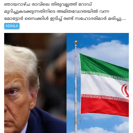
ഞായറാഴ്ച രാവിലെ തിരുവല്ലത്ത് റോഡ്
മുറിച്ചുകടക്കുന്നതിനിടെ അമിതവേഗതയിൽ വന്ന
മോട്ടോർ സൈക്കിൾ ഇടിച്ച് രണ്ട് സഹോദരിമാർ മരിച്ചു....
KERALA