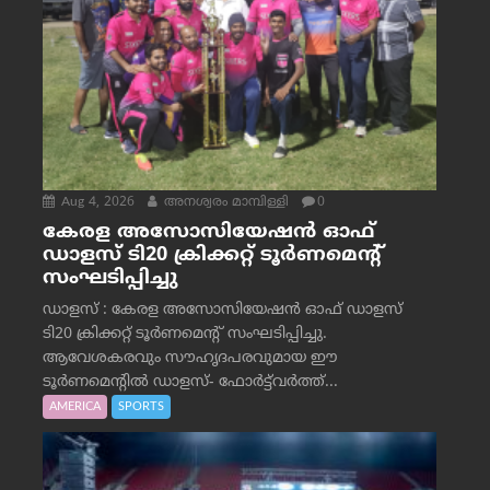
Aug 4, 2026
അനശ്വരം മാമ്പിള്ളി
0
കേരള അസോസിയേഷൻ ഓഫ്
ഡാളസ് ടി20 ക്രിക്കറ്റ് ടൂർണമെന്റ്
സംഘടിപ്പിച്ചു
ഡാളസ് : കേരള അസോസിയേഷൻ ഓഫ് ഡാളസ്
ടി20 ക്രിക്കറ്റ് ടൂർണമെന്റ് സംഘടിപ്പിച്ചു.
ആവേശകരവും സൗഹൃദപരവുമായ ഈ
ടൂർണമെന്റിൽ ഡാളസ്- ഫോർട്ട്‌വര്‍ത്ത്...
AMERICA
SPORTS