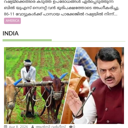
റഷ്യയ്‌ക്കെതിരെ കടുത്ത ഉപരോധങ്ങൾ ഏർപ്പെടുത്തുന്ന
ബിൽ യുഎസ് സെനറ്റ് വൻ ഭൂരിപക്ഷത്തോടെ അംഗീകരിച്ചു.
86-11 വോട്ടുകൾക്ക് പാസായ പാക്കേജിൽ റഷ്യയിൽ നിന്ന്...
AMERICA
INDIA
Aug 8, 2026
ആന്‍സി വര്‍ഗീസ്
0