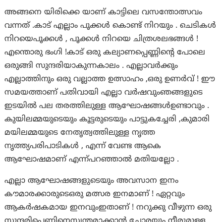
അങ്ങനെ യിരിക്കെ യാണ് കാട്ടിലെ വസന്തോത്സവം
വന്നത് .കാട് എല്ലാം പൂക്കൾ കൊണ്ട് നിറയും . ചെടികൾ
നിറയെപൂക്കൾ , പൂക്കൾ നിറയെ ചിത്രശലഭങ്ങൾ !
എന്തൊരു ഭംഗി !കാട് ഒരു കല്യാണപ്പെണ്ണിന്റെ പോലെ
ഒരുങ്ങി സുന്ദരിയാകുന്നകാലം . എല്ലാവർക്കും
എല്ലാത്തിനും ഒരു വല്ലാത്ത ഉത്സാഹം ,ഒരു ഉണർവ് ! ഈ
സമയത്താണ് പതിവായി എല്ലാ വർഷവുംഞങ്ങളുടെ
ഇടയിൽ പല തരത്തിലുള്ള ആഘോഷങ്ങൾഉണ്ടാവും .
കുയിലമ്മയുടെയും കൂട്ടരുടെയും പാട്ടുകച്ചേരി ,കുമാരി
മയിലമ്മയുടെ നേതൃത്വത്തിലുള്ള നൃത്ത
നൃത്ത്യപരിപാടികൾ , എന്ന് വേണ്ട ആകെ
ആഘോഷമാണ് എന്ന്പറഞ്ഞാൽ മതിയല്ലോ .
എല്ലാ ആഘോഷങ്ങളുടെയും അവസാന ഇനം
കൗമാരക്കാരുടെഒരു മത്സര ഇനമാണ് ! ഏറ്റവും
ആകർഷകമായ ഇനവുംഇതാണ് ! നറുക്കു വീഴുന്ന ഒരു
സുന്ദരിപ്പെണ്ണിനെസ്വന്തമാക്കാൻ ചോരയും നീരുമുള്ള