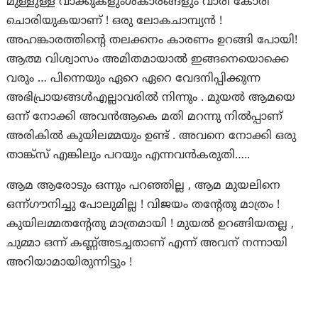
മുള്ളുള്ള വാക്കുകളുംശകാരങ്ങളും വാരി കോരി
ചൊരിയുകയാണ് ! ഒരു ലോകചാമ്പ്യൻ !
അഹങ്കാരത്തിന്റെ തലക്കനം കാരണം ഉറങ്ങി പോയി!
ആത്മ വിശ്വാസം അമിതമായാൽ ഇങ്ങനെയൊക്കെ
വരും … പിന്നെയും ഏറെ ഏറെ വേദനിപ്പിക്കുന്ന
അഭിപ്രായങ്ങൾഎല്ലാവരിൽ നിന്നും . മുയൽ ആമയെ
ഒന്ന് നോക്കി അവൻആകെ മതി മറന്നു നിൽപ്പാണ്
അരികിൽ കുയിലമ്മയും ഉണ്ട് . അവനെ നോക്കി ഒരു
താങ്ക്സ് എങ്കിലും പറയും എന്നവൻകരുതി…..
ആമ ആരോടും ഒന്നും പറഞ്ഞില്ല , ആമ മുയലിനെ
ഒന്ന്ഗൗനിച്ചു പോലുമില്ല ! വിജയം തന്റേതു മാത്രം !
കുയിലമ്മതന്റേതു മാത്രമായി ! മുയൽ ഉറങ്ങിയതല്ല ,
ചുമ്മാ ഒന്ന് കണ്ണ്അടച്ചതാണ് എന്ന് അവന് നന്നായി
അറിയാമായിരുന്നിട്ടും !