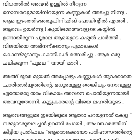
വിധത്തിൽ അവൻ ഉള്ളിൽ നീറുന്ന
നൊമ്പരവുമായിനിറയുന്ന കണ്ണുകൾ അടച്ചു നിന്നു .
ആമ ഇഴഞ്ഞിഴഞ്ഞുഫിനിഷിങ് പോയിന്റിൽ എത്തി .
ആരവം ഉയർന്നു ! കുയിലമ്മഅവളുടെ കയ്യിൽ
ഉണ്ടായിരുന്ന പൂമാല ആമയുടെ കഴുൽ ചാർത്തി .
വിജയിയെ അഭിനന്ക്കാനും പൂമാലകൾ
കൊണ്ട്മൂടാനും കാണികൾ മത്സരിച്ചു . ആമ ഒരു
ചലിക്കുന്ന “പൂമല ” യായി മാറി .
അങ്ങ് ദൂരെ മുയൽ അപ്പോഴും കണ്ണുകൾ തുറക്കാതെ
,ചാരിതാർഥ്യത്തിന്റെ, മധുരമുള്ള തെങ്കിലും നോവുള്ള
ഏതോഒരു തരം വികാരം അവനെ പൊതിയുന്നതായി
അവനുതോന്നി. കൂട്ടുകാരന്റെ വിജയ ലഹരിയുടെ ,
ആരവങ്ങളുടെ ഇടയിലൂടെ ആരോ പറയുന്നത് കേട്ടു ”
നമ്മുടെമുയലച്ചൻ ഉറങ്ങി പോയി , അഹങ്കാരത്തിന്
കിട്ടിയ പ്രതിഫലം “ആരൊക്കെയോ പരിഹാസത്തിന്റെ