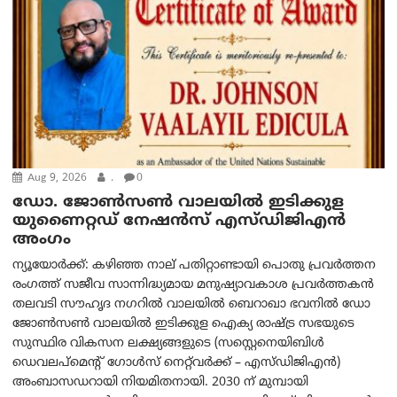
Aug 9, 2026
.
0
ഡോ. ജോൺസൺ വാലയിൽ ഇടിക്കുള
യുണൈറ്റഡ് നേഷൻസ് എസ്ഡിജിഎൻ
അംഗം
ന്യൂയോര്‍ക്ക്: കഴിഞ്ഞ നാല് പതിറ്റാണ്ടായി പൊതു പ്രവർത്തന
രംഗത്ത് സജീവ സാന്നിദ്ധ്യമായ മനുഷ്യാവകാശ പ്രവർത്തകൻ
തലവടി സൗഹൃദ നഗറിൽ വാലയിൽ ബെറാഖാ ഭവനിൽ ഡോ
ജോൺസൺ വാലയിൽ ഇടിക്കുള ഐക്യ രാഷ്ട്ര സഭയുടെ
സുസ്ഥിര വികസന ലക്ഷ്യങ്ങളുടെ (സസ്റ്റെനെയിബിൾ
ഡെവലപ്‌മെന്റ് ഗോൾസ് നെറ്റ്‌വർക്ക് – എസ്ഡിജിഎൻ)
അംബാസഡറായി നിയമിതനായി. 2030 ന് മുമ്പായി