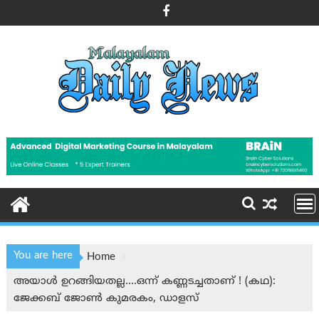
Skip
to
content
You are here
Home
അയാൾ ഉറങ്ങിയതല്ല….ഒന്ന് കണ്ണടച്ചതാണ് ! (കഥ):
ജേക്കബ് ജോൺ കുമരകം, ഡാളസ്