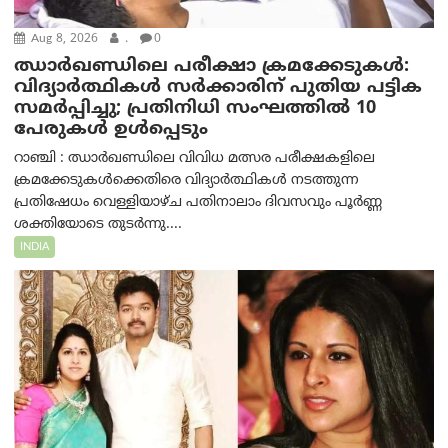
Aug 8, 2026
.
0
ഝാര്‍ഖണ്ഡിലെ പരീക്ഷാ ക്രമക്കേടുകള്‍:
വിദ്യാർത്ഥികൾ സർക്കാരിന് പുതിയ പട്ടിക
സമർപ്പിച്ചു; പ്രതിനിധി സംഘത്തിൽ 10
പേരുകൾ ഉൾപ്പെടും
റാഞ്ചി : ഝാർഖണ്ഡിലെ വിവിധ മത്സര പരീക്ഷകളിലെ
ക്രമക്കേടുകൾക്കെതിരെ വിദ്യാർത്ഥികൾ നടത്തുന്ന
പ്രതിഷേധം വെള്ളിയാഴ്ച പതിനാലാം ദിവസവും പൂർണ്ണ
ശക്തിയോടെ തുടർന്നു....
INDIA