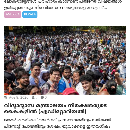
ലോകരാജ്യങ്ങൾ പരിഹാരം കാണേണ്ട പതിനേഴ് വിഷയങ്ങൾ
ഉൾപ്പെടെ സുസ്ഥിര വികസന ലക്ഷ്യങ്ങളെ രാജ്യത്ത്...
AMERICA
KERALA
Aug 8, 2026
.
0
വിദ്യാഭ്യാസ മന്ത്രാലയം നിരക്ഷരരുടെ
കൈകളിൽ (എഡിറ്റോറിയല്‍)
ജന്തർ മന്തറിലെ “ജെൻ ജി” പ്രസ്ഥാനത്തിനും സർക്കാർ
പിന്നോട്ട് പോയതിനും ശേഷം, യുവാക്കളെ ഇത്രയധികം