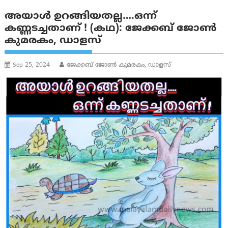
അയാൾ ഉറങ്ങിയതല്ല….ഒന്ന്
കണ്ണടച്ചതാണ് ! (കഥ): ജേക്കബ് ജോൺ
കുമരകം, ഡാളസ്
Sep 25, 2024
ജേക്കബ് ജോൺ കുമരകം, ഡാളസ്