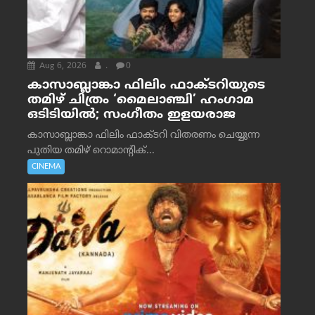
Aug 6, 2026
.
0
കാസാബ്ലാങ്കാ ഫിലിം ഫാക്ടറിയുടെ
തമിഴ് ചിത്രം ‘മൈലാഞ്ചി’ ഹംഗാമ
ഒടിടിയിൽ; സംഗീതം ഇളയരാജ
കാസാബ്ലാങ്കാ ഫിലിം ഫാക്ടറി വിതരണം ചെയ്യുന്ന
പുതിയ തമിഴ് റൊമാന്റിക്...
CINEMA