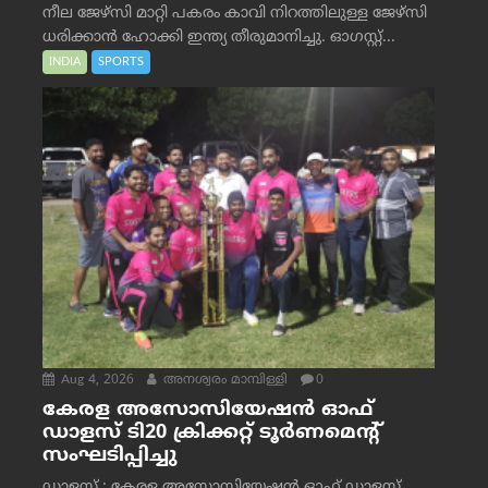
നീല ജേഴ്‌സി മാറ്റി പകരം കാവി നിറത്തിലുള്ള ജേഴ്‌സി
ധരിക്കാൻ ഹോക്കി ഇന്ത്യ തീരുമാനിച്ചു. ഓഗസ്റ്റ്...
INDIA
SPORTS
Aug 4, 2026
അനശ്വരം മാമ്പിള്ളി
0
കേരള അസോസിയേഷൻ ഓഫ്
ഡാളസ് ടി20 ക്രിക്കറ്റ് ടൂർണമെന്റ്
സംഘടിപ്പിച്ചു
ഡാളസ് : കേരള അസോസിയേഷൻ ഓഫ് ഡാളസ്