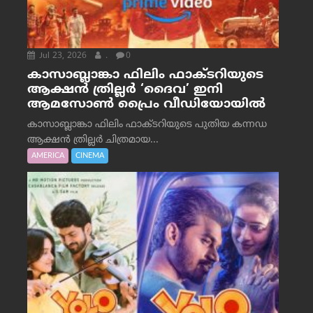
Jul 23, 2026
.
0
കാസാബ്ലാങ്കാ ഫിലിം ഫാക്ടറിയുടെ
ആക്ഷൻ ത്രില്ലർ ‘ദൈവ’ ഇനി
ആമസോൺ പ്രൈം വീഡിയോയിൽ
കാസാബ്ലാങ്കാ ഫിലിം ഫാക്ടറിയുടെ പുതിയ കന്നഡ
ആക്ഷൻ ത്രില്ലർ ചിത്രമായ...
AMERICA
CINEMA