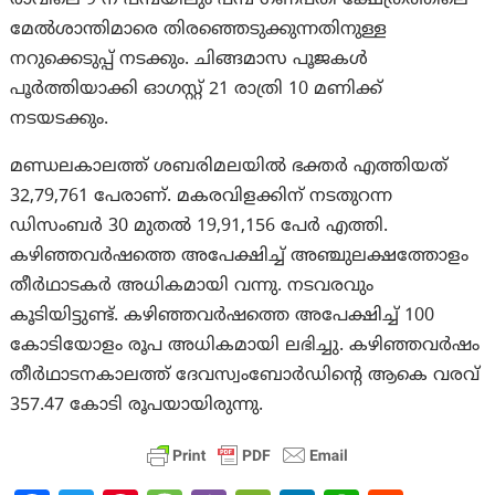
രാവിലെ 9 ന് പമ്പയിലും പമ്പ ഗണപതി ക്ഷേത്രത്തിലെ
മേൽശാന്തിമാരെ തിരഞ്ഞെടുക്കുന്നതിനുള്ള
നറുക്കെടുപ്പ് നടക്കും. ചിങ്ങമാസ പൂജകൾ
പൂർത്തിയാക്കി ഓഗസ്റ്റ് 21 രാത്രി 10 മണിക്ക്
നടയടക്കും.
മണ്ഡലകാലത്ത് ശബരിമലയിൽ ഭക്തർ എത്തിയത്
32,79,761 പേരാണ്. മകരവിളക്കിന് നടതുറന്ന
ഡിസംബർ 30 മുതൽ 19,91,156 പേർ എത്തി.
കഴിഞ്ഞവർഷത്തെ അപേക്ഷിച്ച് അഞ്ചുലക്ഷത്തോളം
തീർഥാടകർ അധികമായി വന്നു. നടവരവും
കൂടിയിട്ടുണ്ട്. കഴിഞ്ഞവർഷത്തെ അപേക്ഷിച്ച് 100
കോടിയോളം രൂപ അധികമായി ലഭിച്ചു. കഴിഞ്ഞവർഷം
തീർഥാടനകാലത്ത് ദേവസ്വംബോർഡിന്റെ ആകെ വരവ്
357.47 കോടി രൂപയായിരുന്നു.