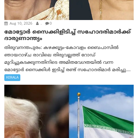
Aug 10, 2026
.
0
മോട്ടോര്‍ സൈക്കിളിടിച്ച് സഹോദരിമാര്‍ക്ക്
ദാരുണാന്ത്യം
തിരുവനന്തപുരം: കഴക്കൂട്ടം-കോവളം ബൈപാസിൽ
ഞായറാഴ്ച രാവിലെ തിരുവല്ലത്ത് റോഡ്
മുറിച്ചുകടക്കുന്നതിനിടെ അമിതവേഗതയിൽ വന്ന
മോട്ടോർ സൈക്കിൾ ഇടിച്ച് രണ്ട് സഹോദരിമാർ മരിച്ചു....
KERALA