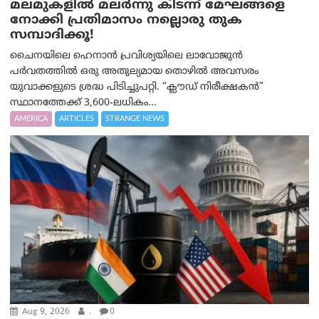
മലമുകളില്‍ മലര്‍ന്നു കിടന്ന് മേഘങ്ങളെ
നോക്കി പ്രതിമാസം നല്ലൊരു തുക
സമ്പാദിക്കൂ!
ചൈനയിലെ ഹെനാൻ പ്രവിശ്യയിലെ ലാവോജുൻ
പർവതത്തിൽ ഒരു അതുല്യമായ തൊഴിൽ അവസരം
യുവാക്കളുടെ ശ്രദ്ധ പിടിച്ചുപറ്റി. “ക്ലൗഡ് നിരീക്ഷകൻ”
സ്ഥാനത്തേക്ക് 3,600-ലധികം...
AMERICA
ARTICLES
STRANGE NEWS
Aug 9, 2026
.
0