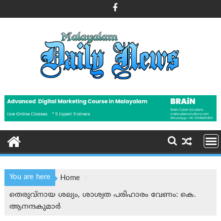
Skip
to
content
You are here
Home
തെരുവ്നായ ശല്യം, ശാശ്വത പരിഹാരം വേണം: കെ.
ആനന്ദകുമാർ