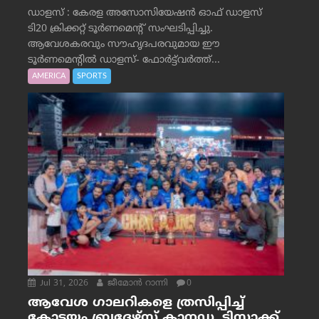
ഡാളസ് : കേരള അസോസിയേഷൻ ഓഫ് ഡാളസ്
ടി20 ക്രിക്കറ്റ് ടൂർണമെന്റ് സംഘടിപ്പിച്ചു.
ആവേശകരവും സൗഹൃദപരവുമായ ഈ
ടൂർണമെന്റിൽ ഡാളസ്- ഫോർട്ട്‌വര്‍ത്ത്...
AMERICA
SPORTS
Jul 31, 2026
ജീമോന്‍ റാന്നി
0
ആവേശ ഗാലറികളെ ത്രസിപ്പിച്ച്
കോട്ടയം ബ്രദേഴ്‌സ് കാനഡ, ടിസാക്ക്