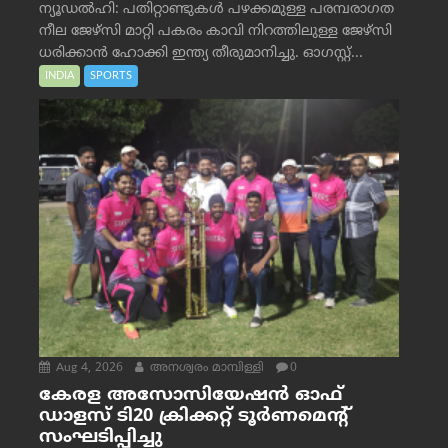
ന്യൂഡൽഹി: പതിറ്റാണ്ടുകൾ പഴക്കമുള്ള പരമ്പരാഗത
നീല ജേഴ്‌സി മാറ്റി പകരം കാവി നിറത്തിലുള്ള ജേഴ്‌സി
ധരിക്കാൻ ഹോക്കി ഇന്ത്യ തീരുമാനിച്ചു. ഓഗസ്റ്റ്...
INDIA
SPORTS
Aug 4, 2026
അനശ്വരം മാമ്പിള്ളി
0
കേരള അസോസിയേഷൻ ഓഫ്
ഡാളസ് ടി20 ക്രിക്കറ്റ് ടൂർണമെന്റ്
സംഘടിപ്പിച്ചു