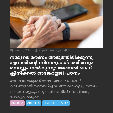
Jun 23, 2026
എബി മക്കപ്പുഴ
0
നമ്മുടെ മരണം അടുത്തിരിക്കുന്നു
എന്നതിന്റെ സിഗ്നലുകൾ ശരീരവും
മനസ്സും നല്‍കുന്നു: ജേണല്‍ ഓഫ്
ക്ലിനിക്കല്‍ ഓങ്കോളജി പഠനം
മരണം മനുഷ്യനു ഭീതി ഉണ്ടക്കുന്ന ഒന്നാണ്.
കാലങ്ങളായി സാമ്പാധിച്ച സ്വത്തു വകകളും, മനുഷ്യ
ബന്ധങ്ങളെയും ഒരു നിമിഷത്തിൽ വിട്ടെറിഞ്ഞു
പോകുക നമുക്ക്...
AMERICA
ARTICLES
HEALTH & BEAUTY