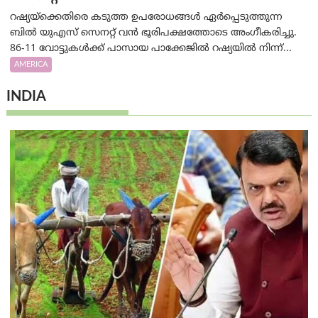
റഷ്യയ്‌ക്കെതിരെ കടുത്ത ഉപരോധങ്ങൾ ഏർപ്പെടുത്തുന്ന
ബിൽ യുഎസ് സെനറ്റ് വൻ ഭൂരിപക്ഷത്തോടെ അംഗീകരിച്ചു.
86-11 വോട്ടുകൾക്ക് പാസായ പാക്കേജിൽ റഷ്യയിൽ നിന്ന്...
AMERICA
INDIA