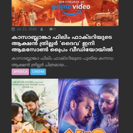
Jul 23, 2026
.
0
കാസാബ്ലാങ്കാ ഫിലിം ഫാക്ടറിയുടെ
ആക്ഷൻ ത്രില്ലർ ‘ദൈവ’ ഇനി
ആമസോൺ പ്രൈം വീഡിയോയിൽ
കാസാബ്ലാങ്കാ ഫിലിം ഫാക്ടറിയുടെ പുതിയ കന്നഡ
ആക്ഷൻ ത്രില്ലർ ചിത്രമായ...
AMERICA
CINEMA