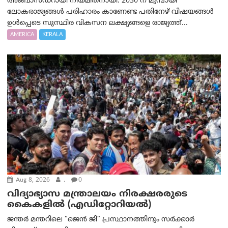
അംബാസഡറായി നിയമിതനായി. 2030 ന് മുമ്പായി
ലോകരാജ്യങ്ങൾ പരിഹാരം കാണേണ്ട പതിനേഴ് വിഷയങ്ങൾ
ഉൾപ്പെടെ സുസ്ഥിര വികസന ലക്ഷ്യങ്ങളെ രാജ്യത്ത്...
AMERICA
KERALA
Aug 8, 2026
.
0
വിദ്യാഭ്യാസ മന്ത്രാലയം നിരക്ഷരരുടെ
കൈകളിൽ (എഡിറ്റോറിയല്‍)
ജന്തർ മന്തറിലെ “ജെൻ ജി” പ്രസ്ഥാനത്തിനും സർക്കാർ