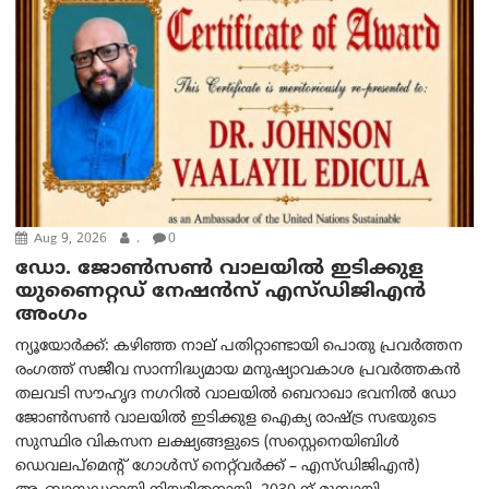
Aug 9, 2026
.
0
ഡോ. ജോൺസൺ വാലയിൽ ഇടിക്കുള
യുണൈറ്റഡ് നേഷൻസ് എസ്ഡിജിഎൻ
അംഗം
ന്യൂയോര്‍ക്ക്: കഴിഞ്ഞ നാല് പതിറ്റാണ്ടായി പൊതു പ്രവർത്തന
രംഗത്ത് സജീവ സാന്നിദ്ധ്യമായ മനുഷ്യാവകാശ പ്രവർത്തകൻ
തലവടി സൗഹൃദ നഗറിൽ വാലയിൽ ബെറാഖാ ഭവനിൽ ഡോ
ജോൺസൺ വാലയിൽ ഇടിക്കുള ഐക്യ രാഷ്ട്ര സഭയുടെ
സുസ്ഥിര വികസന ലക്ഷ്യങ്ങളുടെ (സസ്റ്റെനെയിബിൾ
ഡെവലപ്‌മെന്റ് ഗോൾസ് നെറ്റ്‌വർക്ക് – എസ്ഡിജിഎൻ)