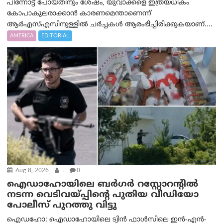
പിന്നോട്ട് പോയതിനും ശേഷം, യുവാക്കളെ ഇത്രയധികം
കോപാകുലരാക്കാൻ കാരണമെന്താണെന്ന്
ആർ‌എസ്‌എസിനുള്ളിൽ ചർച്ചകൾ ആരംഭിച്ചിരിക്കുകയാണ്....
AMERICA
EDITORIAL
Aug 8, 2026
.
0
ഐഡാഹോയിലെ ബർഗർ റസ്റ്റോറന്റിൽ
നടന്ന വെടിവയ്പ്പിന്റെ പുതിയ വീഡിയോ
പോലീസ് പുറത്തു വിട്ടു
ഐഡഹോ: ഐഡാഹോയിലെ ട്വിൻ ഫാൾസിലെ ഇൻ-എൻ-