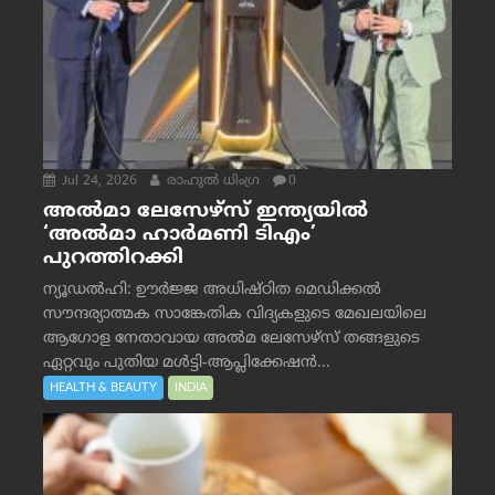
Jul 24, 2026
രാഹുല്‍ ധിംഗ്ര
0
അൽമാ ലേസേഴ്സ് ഇന്ത്യയിൽ
‘അൽമാ ഹാർമണി ടിഎം’
പുറത്തിറക്കി
ന്യൂഡൽഹി: ഊർജ്ജ അധിഷ്ഠിത മെഡിക്കൽ
സൗന്ദര്യാത്മക സാങ്കേതിക വിദ്യകളുടെ മേഖലയിലെ
ആഗോള നേതാവായ അൽമ ലേസേഴ്സ് തങ്ങളുടെ
ഏറ്റവും പുതിയ മൾട്ടി-ആപ്ലിക്കേഷൻ...
HEALTH & BEAUTY
INDIA