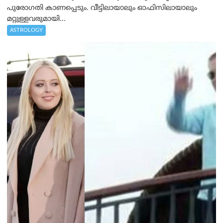
പുരോഗതി കാണപ്പെടും. വീട്ടിലായാലും ഓഫിസിലായാലും
മറ്റുള്ളവരുമായി...
ASTROLOGY