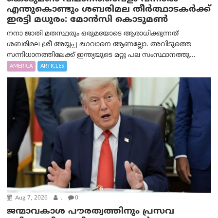
എന്തുകൊണ്ടും ശബരിമല തീർത്ഥാടകർക്ക്
ഇരട്ടി മധുരം: മോൻസി കൊടുമൺ
നനാ ജാതി മതസ്ഥരും ഒരുമയോടെ ആരാധിക്കുന്നത്
ശബരിമല ശ്രീ അയ്യപ്പ ഭഗവാനെ ആണല്ലോ. അവിടുത്തെ
സന്നിധാനത്തിലേക്ക് ഇന്ത്യയുടെ മറ്റു പല സംസ്ഥാനത്തു...
AMERICA
ARTICLES
Aug 7, 2026
.
0
ജന്മാവകാശ പൗരത്വത്തിനും പ്രസവ