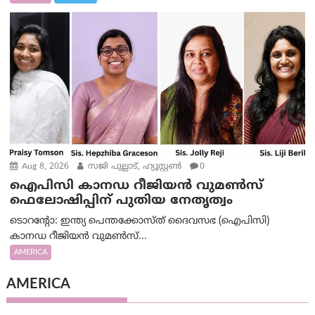
Aug 8, 2026
സജി പുല്ലാട്, ഹ്യൂസ്റ്റൺ
0
ഐപിസി കാനഡ റീജിയൻ വുമൺസ്
ഫെലോഷിപ്പിന് പുതിയ നേതൃത്വം
ടൊറന്റോ: ഇന്ത്യ പെന്തക്കോസ്ത് ദൈവസഭ (ഐപിസി)
കാനഡ റീജിയൻ വുമൺസ്...
AMERICA
AMERICA