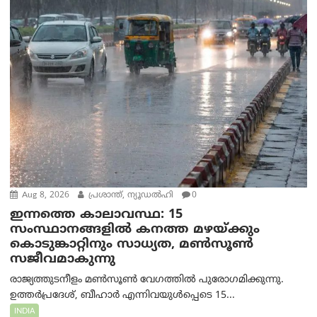
Aug 8, 2026
പ്രശാന്ത്, ന്യൂഡല്‍ഹി
0
ഇന്നത്തെ കാലാവസ്ഥ: 15
സംസ്ഥാനങ്ങളിൽ കനത്ത മഴയ്ക്കും
കൊടുങ്കാറ്റിനും സാധ്യത, മൺസൂൺ
സജീവമാകുന്നു
രാജ്യത്തുടനീളം മൺസൂൺ വേഗത്തിൽ പുരോഗമിക്കുന്നു.
ഉത്തർപ്രദേശ്, ബീഹാർ എന്നിവയുൾപ്പെടെ 15...
INDIA