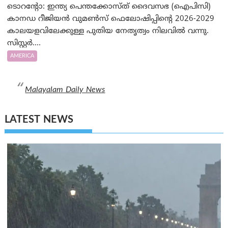
ടൊറന്റോ: ഇന്ത്യ പെന്തക്കോസ്ത് ദൈവസഭ (ഐപിസി)
കാനഡ റീജിയൻ വുമൺസ് ഫെലോഷിപ്പിന്റെ 2026-2029
കാലയളവിലേക്കുള്ള പുതിയ നേതൃത്വം നിലവിൽ വന്നു.
സിസ്റ്റർ....
AMERICA
Malayalam Daily News
LATEST NEWS