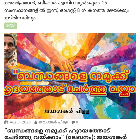
ഉത്തർപ്രദേശ്, ബീഹാർ എന്നിവയുൾപ്പെടെ 15
സംസ്ഥാനങ്ങളിൽ ഇന്ന്, ഓഗസ്റ്റ് 8 ന് കനത്ത മഴയ്ക്കും
ഇടിമിന്നലിനും...
INDIA
Aug 8, 2026
ജയശങ്കര്‍ പിള്ള
0
“ബന്ധങ്ങളെ നമുക്ക് ഹൃദയത്തോട്
ചേർത്തു വയ്ക്കാം” (ലേഖനം): ജയശങ്കര്‍