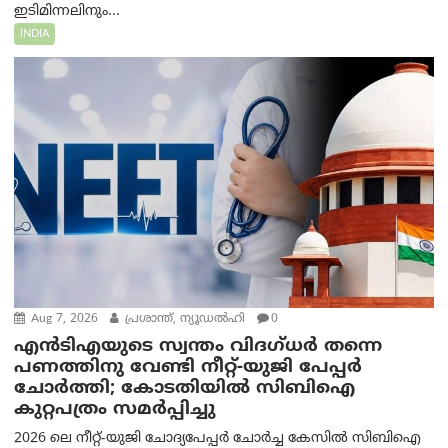
ഇടിമിന്നലിനും...
INDIA
Aug 7, 2026
പ്രശാന്ത്, ന്യൂഡല്‍ഹി
0
എൻ‌ടി‌എയുടെ സ്വന്തം വിദഗ്ധർ തന്നെ
പണത്തിനു വേണ്ടി നീറ്റ്-യു‌ജി പേപ്പർ
ചോർത്തി; കോടതിയില്‍ സിബിഐ
കുറ്റപത്രം സമര്‍പ്പിച്ചു
2026 ലെ നീറ്റ്-യുജി ചോദ്യപേപ്പർ ചോർച്ച കേസിൽ സിബിഐ