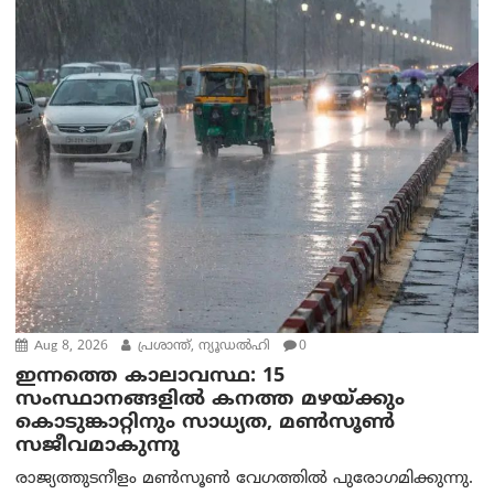
Aug 8, 2026
പ്രശാന്ത്, ന്യൂഡല്‍ഹി
0
ഇന്നത്തെ കാലാവസ്ഥ: 15
സംസ്ഥാനങ്ങളിൽ കനത്ത മഴയ്ക്കും
കൊടുങ്കാറ്റിനും സാധ്യത, മൺസൂൺ
സജീവമാകുന്നു
രാജ്യത്തുടനീളം മൺസൂൺ വേഗത്തിൽ പുരോഗമിക്കുന്നു.