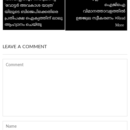
ഐജിഐ
‘വോട്ടർ അവകാശ യാത്ര’
വിമാനത്താവളത്തിൽ
യിലൂടെ ബിജെപിക്കെതിരെ
പ്രതിപക്ഷ ഐക്യത്തിന് ലാലു
ഉജ്ജ്വല സ്വീകരണം
ആഹ്വാനം ചെയ്തു
LEAVE A COMMENT