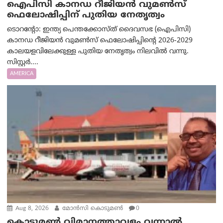
ഐപിസി കാനഡ റീജിയൻ വുമൺസ്
ഫെലോഷിപ്പിന് പുതിയ നേതൃത്വം
ടൊറന്റോ: ഇന്ത്യ പെന്തക്കോസ്ത് ദൈവസഭ (ഐപിസി)
കാനഡ റീജിയൻ വുമൺസ് ഫെലോഷിപ്പിന്റെ 2026-2029
കാലയളവിലേക്കുള്ള പുതിയ നേതൃത്വം നിലവിൽ വന്നു.
സിസ്റ്റർ....
AMERICA
Aug 8, 2026
മോൻസി കൊടുമൺ
0
കൊടുമൺ വിമാനത്താവളം വന്നാൽ