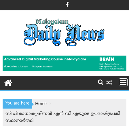
Skip
to
content
You are here
Home
സി പി രാധാകൃഷ്ണന്‍ എൻ ഡി എയുടെ ഉപരാഷ്ട്രപതി
സ്ഥാനാർത്ഥി