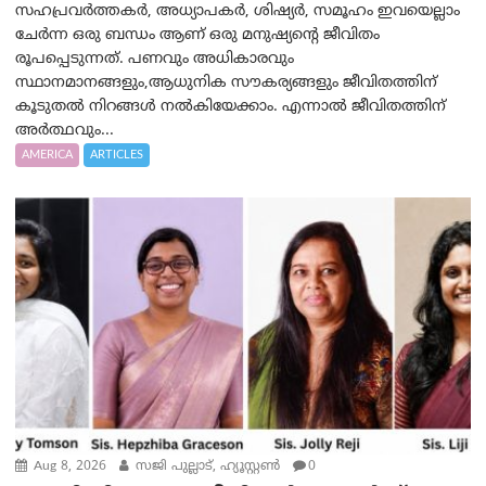
സഹപ്രവർത്തകർ, അധ്യാപകർ, ശിഷ്യർ, സമൂഹം ഇവയെല്ലാം
ചേർന്ന ഒരു ബന്ധം ആണ് ഒരു മനുഷ്യന്റെ ജീവിതം
രൂപപ്പെടുന്നത്. പണവും അധികാരവും
സ്ഥാനമാനങ്ങളും,ആധുനിക സൗകര്യങ്ങളും ജീവിതത്തിന്
കൂടുതൽ നിറങ്ങൾ നൽകിയേക്കാം. എന്നാൽ ജീവിതത്തിന്
അർത്ഥവും...
AMERICA
ARTICLES
Aug 8, 2026
സജി പുല്ലാട്, ഹ്യൂസ്റ്റൺ
0