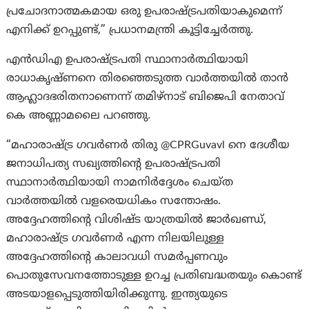
പ്രചോദനാത്മകമായ ഒരു ഉപരാഷ്ട്രപതിയാകുമെന്ന്
എനിക്ക് ഉറപ്പുണ്ട്,” പ്രധാനമന്ത്രി കൂട്ടിച്ചേർത്തു.
എൻ‌ഡി‌എ ഉപരാഷ്ട്രപതി സ്ഥാനാർത്ഥിയായി
രാധാകൃഷ്ണനെ തിരഞ്ഞെടുത്ത വാർത്തയിൽ താൻ
ആഹ്ലാദഭരിതനാണെന്ന് തമിഴ്‌നാട് ബിജെപി നേതാവ്
കെ അണ്ണാമലൈ പറഞ്ഞു.
“മഹാരാഷ്ട്ര ഗവർണർ തിരു @CPRGuvavl നെ ദേശീയ
ജനാധിപത്യ സഖ്യത്തിന്റെ ഉപരാഷ്ട്രപതി
സ്ഥാനാർത്ഥിയായി നാമനിർദ്ദേശം ചെയ്ത
വാർത്തയിൽ വളരെയധികം സന്തോഷം.
അദ്ദേഹത്തിന്റെ വിശിഷ്ട യാത്രയിൽ ജാർഖണ്ഡ്,
മഹാരാഷ്ട്ര ഗവർണർ എന്ന നിലയിലുള്ള
അദ്ദേഹത്തിന്റെ കാലാവധി സമർപ്പണവും
പൊതുസേവനത്തോടുള്ള ഉറച്ച പ്രതിബദ്ധതയും കൊണ്ട്
അടയാളപ്പെടുത്തിയിരിക്കുന്നു. ഇന്ത്യയുടെ