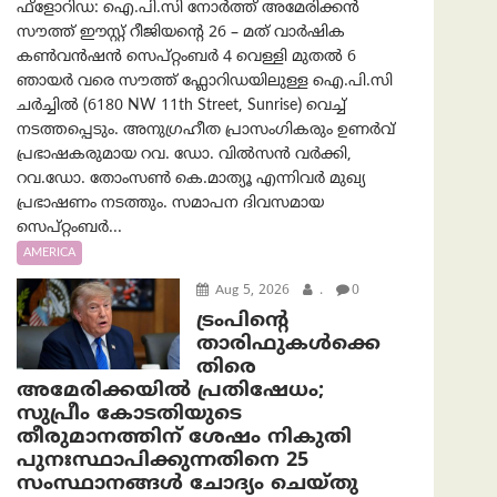
ഫ്ളോറിഡ: ഐ.പി.സി നോർത്ത് അമേരിക്കൻ
സൗത്ത് ഈസ്റ്റ് റീജിയന്റെ 26 – മത് വാർഷിക
കൺവൻഷൻ സെപ്റ്റംബർ 4 വെള്ളി മുതൽ 6
ഞായർ വരെ സൗത്ത് ഫ്ലോറിഡയിലുള്ള ഐ.പി.സി
ചർച്ചിൽ (6180 NW 11th Street, Sunrise) വെച്ച്
നടത്തപ്പെടും. അനുഗ്രഹീത പ്രാസംഗികരും ഉണർവ്
പ്രഭാഷകരുമായ റവ. ഡോ. വിൽസൻ വർക്കി,
റവ.ഡോ. തോംസൺ കെ.മാത്യൂ എന്നിവർ മുഖ്യ
പ്രഭാഷണം നടത്തും. സമാപന ദിവസമായ
സെപ്റ്റംബർ...
AMERICA
Aug 5, 2026
.
0
ട്രംപിന്റെ
താരിഫുകൾക്കെ
തിരെ
അമേരിക്കയില്‍ പ്രതിഷേധം;
സുപ്രീം കോടതിയുടെ
തീരുമാനത്തിന് ശേഷം നികുതി
പുനഃസ്ഥാപിക്കുന്നതിനെ 25
സംസ്ഥാനങ്ങൾ ചോദ്യം ചെയ്തു