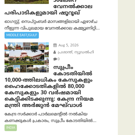
50ലേറെ
വേനൽക്കാല
പരിപാടികളുമായി ഷൂറൂഖ്
ഓഗസ്റ്റ്, സെപ്റ്റംബർ മാസങ്ങളിലായി ഏഴാഴ്ച
നീളുന്ന വിപുലമായ വേനൽക്കാല കമ്മ്യൂണിറ്റി...
MIDDLE EAST/GULF
Aug 5, 2026
പ്രശാന്ത്, ന്യൂഡല്‍ഹി
0
സുപ്രീം
കോടതിയിൽ
10,000-ത്തിലധികം കേസുകളും
ഹൈക്കോടതികളിൽ 80,000
കേസുകളും 30 വർഷമായി
കെട്ടിക്കിടക്കുന്നു: കേന്ദ്ര നിയമ
മന്ത്രി അര്‍ജുന്‍ മേഘ്‌വാള്‍
കേന്ദ്ര സർക്കാർ പാർലമെന്റിൽ നൽകിയ
കണക്കുകൾ പ്രകാരം, സുപ്രീം കോടതിയിൽ...
INDIA