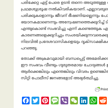
പരിക്കേറ്റ എട്ട് പേരെ ഉടൻ തന്നെ അടുത്തുള്ള
പ്രഥമശുശ്രൂഷ നൽകിവരികയാണ്. എല്ലാവരുട
പരിക്കുകളൊന്നും ജീവന് ഭീഷണിയല്ലെന്നും പ
ഭയാനകമാണെന്നും അന്വേഷണത്തെക്കുറിച്ച് ട
എന്തുകൊണ്ട് സംഭവിച്ചു എന്ന് കണ്ടെത്തുക
കാരണങ്ങളെക്കുറിച്ചും സംശയിക്കുന്നവരെക്
നിലവിൽ പ്രദേശവാസികളെയും ദൃക്‌സാക്ഷികള
പറഞ്ഞു.
തോക്ക് അക്രമവുമായി ബന്ധപ്പെട്ട് അമേരിക്
ഈ സംഭവം വീണ്ടും ഗുരുതരമായ ചോദ്യങ്ങൾ ഉയ
ആർക്കെങ്കിലും എന്തെങ്കിലും വിവരം ഉണ്ടെങ
സിറ്റി പോലീസ് ജനങ്ങളോട് അഭ്യർത്ഥിച്ചു.
Fa
T
Pi
M
Vi
W
Li
W