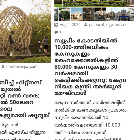
Aug 5, 2026
പ്രശാന്ത്, ന്യൂഡല്‍ഹി
0
സുപ്രീം കോടതിയിൽ
10,000-ത്തിലധികം
കേസുകളും
ഹൈക്കോടതികളിൽ
80,000 കേസുകളും 30
നസീല്‍ മുഹമ്മദ്
വർഷമായി
കെട്ടിക്കിടക്കുന്നു: കേന്ദ്ര
ച്ച് ഫിറ്റ്നസ്
നിയമ മന്ത്രി അര്‍ജുന്‍
ാം മുതൽ
മേഘ്‌വാള്‍
ിറ്റി റൺ വരെ;
ൽ 50ലേറെ
കേന്ദ്ര സർക്കാർ പാർലമെന്റിൽ
കാല
നൽകിയ കണക്കുകൾ പ്രകാരം,
കളുമായി ഷൂറൂഖ്
സുപ്രീം കോടതിയിൽ 10
പ്റ്റംബർ
വർഷത്തിലേറെയായി 10,000-
യി ഏഴാഴ്ച നീളുന്ന
ത്തിലധികം കേസുകൾ