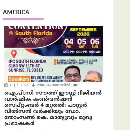
AMERICA
Aug 5, 2026
രാജു പൊന്നോലിൽ
0
ഐ.പി.സി സൗത്ത് ഈസ്റ്റ് റീജിയൻ
വാർഷിക കൺവൻഷൻ
സെപ്റ്റംബർ 4 മുതൽ; പാസ്റ്റർ
വിൽസൻ വർക്കിയും ഡോ.
തോംസൺ കെ. മാത്യൂവും മുഖ്യ
പ്രഭാഷകർ