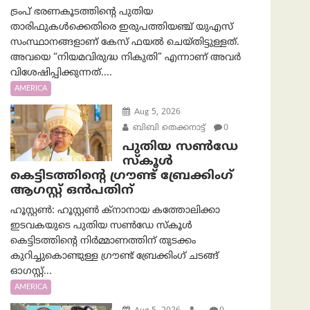
ട്രംപ് ഭരണകൂടത്തിന്റെ പുതിയ
താരിഫുകൾക്കെതിരെ ഇരുപത്തിയഞ്ച് യുഎസ്
സംസ്ഥാനങ്ങളാണ് കേസ് ഫയൽ ചെയ്തിട്ടുള്ളത്.
അവയെ “നിയമവിരുദ്ധ നികുതി” എന്നാണ് അവര്‍
വിശേഷിപ്പിക്കുന്നത്....
AMERICA
Aug 5, 2026
ബിബി തെക്കനാട്ട്
0
പുതിയ സൺഡേ
സ്കൂൾ
കെട്ടിടത്തിന്റെ ഗ്രൗണ്ട് ബ്രേക്കിംഗ്
ആഗസ്റ്റ് ഒൻപതിന്
ഹൂസ്റ്റൺ: ഹൂസ്റ്റൺ ക്നാനായ കത്തോലിക്കാ
ഇടവകയുടെ പുതിയ സൺഡേ സ്കൂൾ
കെട്ടിടത്തിന്റെ നിർമ്മാണത്തിന് തുടക്കം
കുറിച്ചുകൊണ്ടുള്ള ഗ്രൗണ്ട് ബ്രേക്കിംഗ് ചടങ്ങ്
ഓഗസ്റ്റ്...
AMERICA