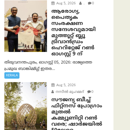
Aug 5, 2026
.
0
ആരോഗ്യ,
പൈതൃക
സംരക്ഷണ
സന്ദേശവുമായി
മുത്തൂറ്റ് ബ്ലൂ
ട്രിവാൻഡ്രം
ഹെറിറ്റേജ് റൺ
ഓഗസ്റ്റ് 9 ന്
തിരുവനന്തപുരം, ഓഗസ്റ്റ് 05, 2026: രാജ്യത്തെ
പ്രമുഖ ബാങ്കിമ്മ്ഗ്ഗ് ഇതര...
KERALA
Aug 5, 2026
നസീല്‍ മുഹമ്മദ്
0
സൗജന്യ ബീച്ച്
ഫിറ്റ്നസ് പ്രോ​ഗ്രാം
മുതൽ
കമ്മ്യൂണിറ്റി റൺ
വരെ; ഷാർജയിൽ