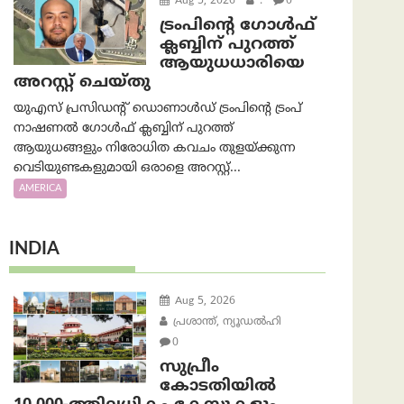
Aug 5, 2026
.
0
ട്രംപിന്റെ ഗോൾഫ്
ക്ലബ്ബിന് പുറത്ത്
ആയുധധാരിയെ
അറസ്റ്റ് ചെയ്തു
യുഎസ് പ്രസിഡന്റ് ഡൊണാൾഡ് ട്രംപിന്റെ ട്രംപ്
നാഷണൽ ഗോൾഫ് ക്ലബ്ബിന് പുറത്ത്
ആയുധങ്ങളും നിരോധിത കവചം തുളയ്ക്കുന്ന
വെടിയുണ്ടകളുമായി ഒരാളെ അറസ്റ്റ്...
AMERICA
INDIA
Aug 5, 2026
പ്രശാന്ത്, ന്യൂഡല്‍ഹി
0
സുപ്രീം
കോടതിയിൽ