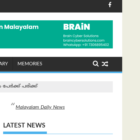
േസുകളും 30 വർഷമായി കെട്ടിക്കിടക്കുന്നു: കേന്ദ്ര നിയമ 
ത ഹോക്കി യൂണിഫോം കാവിവത്ക്കരിച്ചതിനെ ചോദ്യം ചെയ്ത് ഹോക
ആശാറാമിന് 20 ദിവസത്തെ 
ARY
MEMORIES
 പേര്‍ക്ക് പരിക്ക്
Malayalam Daily News
LATEST NEWS