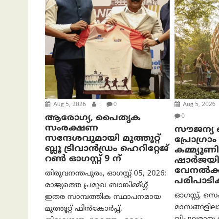
Aug 5, 2026
.
0
Aug 5, 2026
ആരോഗ്യ, പൈതൃക
0
സംരക്ഷണ
സൗജന്യ ബീ
സന്ദേശവുമായി മുത്തൂറ്റ്
പ്രോ​ഗ്ര
ബ്ലൂ ട്രിവാൻഡ്രം ഹെറിറ്റേജ്
കമ്മ്യൂണ
റൺ ഓഗസ്റ്റ് 9 ന്
ഷാർജയി
വേനൽക്
തിരുവനന്തപുരം, ഓഗസ്റ്റ് 05, 2026:
പരിപാടി
രാജ്യത്തെ പ്രമുഖ ബാങ്കിമ്മ്ഗ്ഗ്
ഓഗസ്റ്റ്, സെ
ഇതര സാമ്പത്തിക സ്ഥാപനമായ
മാസങ്ങളിലാ
മുത്തൂറ്റ് ഫിൻകോർപ്പ്,