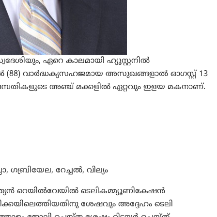
ട സ്വദേശിയും, ഏറെ കാലമായി ഹ്യൂസ്റ്റനിൽ
 (88) വാർദ്ധക്യസഹജമായ അസുഖങ്ങളാൽ ഓഗസ്റ്റ് 13
മ്പതികളുടെ അഞ്ച് മക്കളിൽ ഏറ്റവും ഇളയ മകനാണ്.
 ഗബ്രിയേല, റേച്ചൽ, വില്യം
ഇന്ത്യൻ റെയിൽവേയിൽ ടെലികമ്മ്യൂണികേഷൻ
ിക്കയിലെത്തിയതിനു ശേഷവും അദ്ദേഹം ടെലി