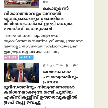
0
കൊടുമൺ
വിമാനത്താവളം വന്നാൽ
എന്തുകൊണ്ടും ശബരിമല
തീർത്ഥാടകർക്ക് ഇരട്ടി മധുരം:
മോൻസി കൊടുമൺ
നനാ ജാതി മതസ്ഥരും ഒരുമയോടെ
ആരാധിക്കുന്നത് ശബരിമല ശ്രീ അയ്യപ്പ ഭഗവാനെ
ആണല്ലോ. അവിടുത്തെ സന്നിധാനത്തിലേക്ക്
ഇന്ത്യയുടെ മറ്റു പല സംസ്ഥാനത്തു...
AMERICA
ARTICLES
Aug 7, 2026
.
0
ജന്മാവകാശ
പൗരത്വത്തിനും
പ്രസവ
ടൂറിസത്തിനും നിയന്ത്രണങ്ങൾ
കർശനമാക്കുന്ന രണ്ട് പുതിയ
എക്സിക്യൂട്ടീവ് ഉത്തരവുകളിൽ
ട്രംപ് ഒപ്പു വെച്ചു