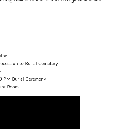
ത്തോളം ജോലി ചെയ്ത ശേഷം റിട്ടയർ ചെയ്ത്
wing
ocession to Burial Cemetery
y
0 PM Burial Ceremony
vent Room