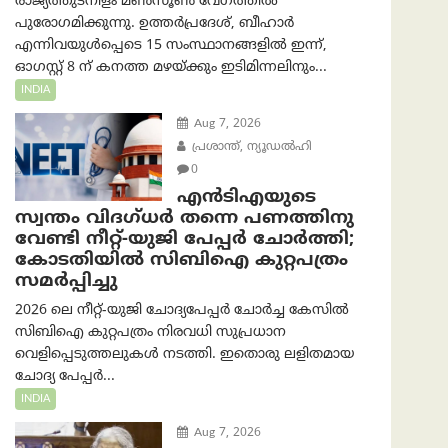
രാജ്യത്തുടനീളം മൺസൂൺ വേഗത്തിൽ
പുരോഗമിക്കുന്നു. ഉത്തർപ്രദേശ്, ബീഹാർ
എന്നിവയുൾപ്പെടെ 15 സംസ്ഥാനങ്ങളിൽ ഇന്ന്,
ഓഗസ്റ്റ് 8 ന് കനത്ത മഴയ്ക്കും ഇടിമിന്നലിനും...
INDIA
Aug 7, 2026
പ്രശാന്ത്, ന്യൂഡല്‍ഹി
0
എൻ‌ടി‌എയുടെ
സ്വന്തം വിദഗ്ധർ തന്നെ പണത്തിനു
വേണ്ടി നീറ്റ്-യു‌ജി പേപ്പർ ചോർത്തി;
കോടതിയില്‍ സിബിഐ കുറ്റപത്രം
സമര്‍പ്പിച്ചു
2026 ലെ നീറ്റ്-യുജി ചോദ്യപേപ്പർ ചോർച്ച കേസിൽ
സിബിഐ കുറ്റപത്രം നിരവധി സുപ്രധാന
വെളിപ്പെടുത്തലുകൾ നടത്തി. ഇതൊരു ലളിതമായ
ചോദ്യ പേപ്പർ...
INDIA
Aug 7, 2026