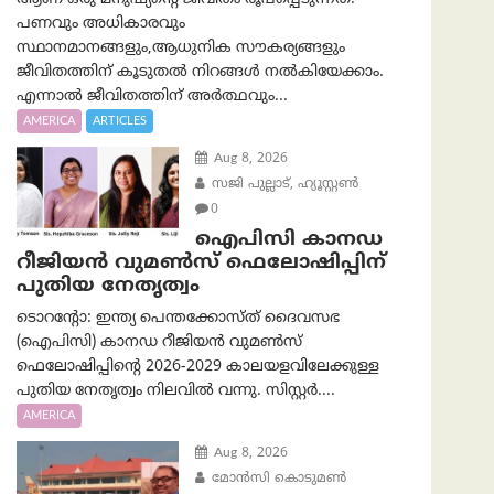
പണവും അധികാരവും
സ്ഥാനമാനങ്ങളും,ആധുനിക സൗകര്യങ്ങളും
ജീവിതത്തിന് കൂടുതൽ നിറങ്ങൾ നൽകിയേക്കാം.
എന്നാൽ ജീവിതത്തിന് അർത്ഥവും...
AMERICA
ARTICLES
Aug 8, 2026
സജി പുല്ലാട്, ഹ്യൂസ്റ്റൺ
0
ഐപിസി കാനഡ
റീജിയൻ വുമൺസ് ഫെലോഷിപ്പിന്
പുതിയ നേതൃത്വം
ടൊറന്റോ: ഇന്ത്യ പെന്തക്കോസ്ത് ദൈവസഭ
(ഐപിസി) കാനഡ റീജിയൻ വുമൺസ്
ഫെലോഷിപ്പിന്റെ 2026-2029 കാലയളവിലേക്കുള്ള
പുതിയ നേതൃത്വം നിലവിൽ വന്നു. സിസ്റ്റർ....
AMERICA
Aug 8, 2026
മോൻസി കൊടുമൺ