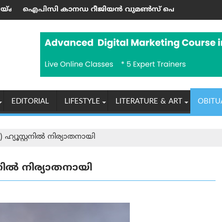
ങ്കര്‍ പിള്ള
റീജിയൻ വുമൺസ് ഫെലോഷിപ്പിന് പുതിയ നേതൃത്വം
കൊടുമൺ വിമാനത്താവ
EDITORIAL
LIFESTYLE
LITERATURE & ART
OBITU
ഹ്യൂസ്റ്റനിൽ നിര്യാതനായി
റനിൽ നിര്യാതനായി