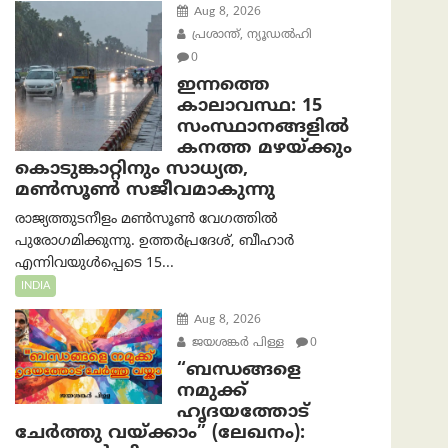
Aug 8, 2026
പ്രശാന്ത്, ന്യൂഡല്‍ഹി
0
ഇന്നത്തെ
കാലാവസ്ഥ: 15
സംസ്ഥാനങ്ങളിൽ
കനത്ത മഴയ്ക്കും
കൊടുങ്കാറ്റിനും സാധ്യത,
മൺസൂൺ സജീവമാകുന്നു
രാജ്യത്തുടനീളം മൺസൂൺ വേഗത്തിൽ
പുരോഗമിക്കുന്നു. ഉത്തർപ്രദേശ്, ബീഹാർ
എന്നിവയുൾപ്പെടെ 15...
INDIA
Aug 8, 2026
ജയശങ്കര്‍ പിള്ള
0
“ബന്ധങ്ങളെ
നമുക്ക്
ഹൃദയത്തോട്
ചേർത്തു വയ്ക്കാം” (ലേഖനം):