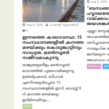
Aug 8, 2026
“ബന്ധങ്ങ
ഹൃദയത്ത
വയ്ക്കാം
ജയശങ്കര്
Aug 8, 2026
പ്രശാന്ത്, ന്യൂഡല്‍ഹി
എല്ലാ മനുഷ
0
ലോകത്തിലേക
ഇന്നത്തെ കാലാവസ്ഥ: 15
സംസ്ഥാനങ്ങളിൽ കനത്ത
തനിച്ചാണെങ്
മഴയ്ക്കും കൊടുങ്കാറ്റിനും
സാമൂഹിക ജീ
സാധ്യത, മൺസൂൺ
ജനിക്കുന്ന
സജീവമാകുന്നു
അവസാന ശ്
രാജ്യത്തുടനീളം മൺസൂൺ
AMERICA
ART
വേഗത്തിൽ പുരോഗമിക്കുന്നു.
ഉത്തർപ്രദേശ്, ബീഹാർ
എന്നിവയുൾപ്പെടെ 15
സംസ്ഥാനങ്ങളിൽ ഇന്ന്, ഓഗസ്റ്റ് 8
ന് കനത്ത മഴയ്ക്കും
ഇടിമിന്നലിനും...
INDIA