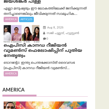
ജയശങ്കര്‍ പിള്ള
എല്ലാ മനുഷ്യരും ഈ ലോകത്തിലേക്ക് ജനിക്കുന്നത്
തനിച്ചാണെങ്കിലും ജീവിക്കുന്നത് സാമൂഹിക...
AMERICA
ARTICLES
Aug 8, 2026
സജി പുല്ലാട്, ഹ്യൂസ്റ്റൺ
0
ഐപിസി കാനഡ റീജിയൻ
വുമൺസ് ഫെലോഷിപ്പിന് പുതിയ
നേതൃത്വം
ടൊറന്റോ: ഇന്ത്യ പെന്തക്കോസ്ത് ദൈവസഭ
(ഐപിസി) കാനഡ റീജിയൻ വുമൺസ്...
AMERICA
AMERICA