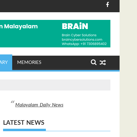
ളം വന്നാൽ എന്തുകൊണ്ടും ശബരിമല തീർത്ഥാടകർക്ക് ഇ
യുദ്ധരഹിത ലോകം കെട്ടിപ്പ
ARY
MEMORIES
Malayalam Daily News
LATEST NEWS