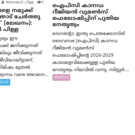
ജയശങ്കര്‍ പിള്ള
0
ഐപിസി കാനഡ
ളെ നമുക്ക്
റീജിയൻ വുമൺസ്
ോട് ചേർത്തു
ഫെലോഷിപ്പിന് പുതിയ
” (ലേഖനം):
നേതൃത്വം
‍ പിള്ള
ടൊറന്റോ: ഇന്ത്യ പെന്തക്കോസ്ത്
്യരും ഈ
ദൈവസഭ (ഐപിസി) കാനഡ
്ക് ജനിക്കുന്നത്
റീജിയൻ വുമൺസ്
കിലും ജീവിക്കുന്നത്
ഫെലോഷിപ്പിന്റെ 2026-2029
വിയായിട്ടാണ്.
കാലയളവിലേക്കുള്ള പുതിയ
 നിമിഷം മുതൽ
നേതൃത്വം നിലവിൽ വന്നു. സിസ്റ്റർ....
വാസം വരെ അവനെ...
AMERICA
ICLES