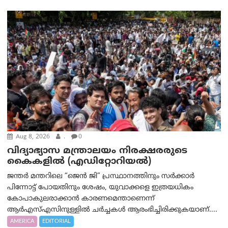
Aug 8, 2026
.
0
വിദ്യാഭ്യാസ മന്ത്രാലയം നിരക്ഷരരുടെ
കൈകളിൽ (എഡിറ്റോറിയല്‍)
ജന്തർ മന്തറിലെ “ജെൻ ജി” പ്രസ്ഥാനത്തിനും സർക്കാർ
പിന്നോട്ട് പോയതിനും ശേഷം, യുവാക്കളെ ഇത്രയധികം
കോപാകുലരാക്കാൻ കാരണമെന്താണെന്ന്
ആർ‌എസ്‌എസിനുള്ളിൽ ചർച്ചകൾ ആരംഭിച്ചിരിക്കുകയാണ്....
AMERICA
EDITORIAL