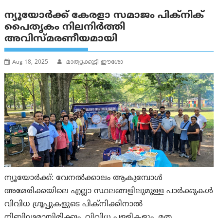
ന്യൂയോർക്ക് കേരളാ സമാജം പിക്‌നിക്
പൈതൃകം നിലനിർത്തി
അവിസ്‌മരണീയമായി
Aug 18, 2025
മാത്യുക്കുട്ടി ഈശോ
ന്യൂയോർക്ക്: വേനൽക്കാലം ആകുമ്പോൾ
അമേരിക്കയിലെ എല്ലാ സ്ഥലങ്ങളിലുമുള്ള പാർക്കുകൾ
വിവിധ ഗ്രൂപ്പുകളുടെ പിക്‌നിക്കിനാൽ
നിബിഢമായിരിക്കും. വിവിധ പള്ളികളും, മത