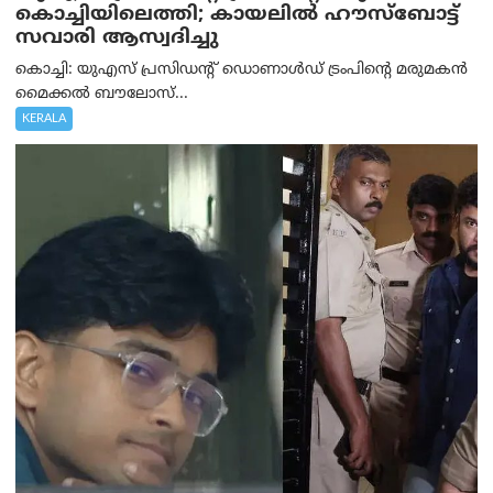
കൊച്ചിയിലെത്തി; കായലിൽ ഹൗസ്ബോട്ട്
സവാരി ആസ്വദിച്ചു
കൊച്ചി: യുഎസ് പ്രസിഡന്റ് ഡൊണാൾഡ് ട്രംപിന്റെ മരുമകൻ
മൈക്കൽ ബൗലോസ്...
KERALA