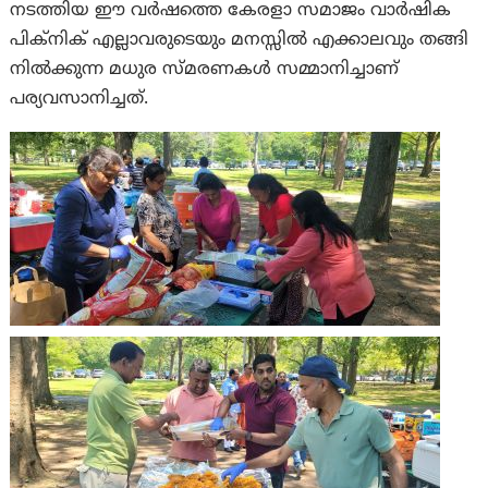
നടത്തിയ ഈ വർഷത്തെ കേരളാ സമാജം വാർഷിക
പിക്‌നിക് എല്ലാവരുടെയും മനസ്സിൽ എക്കാലവും തങ്ങി
നിൽക്കുന്ന മധുര സ്മരണകൾ സമ്മാനിച്ചാണ്
പര്യവസാനിച്ചത്.