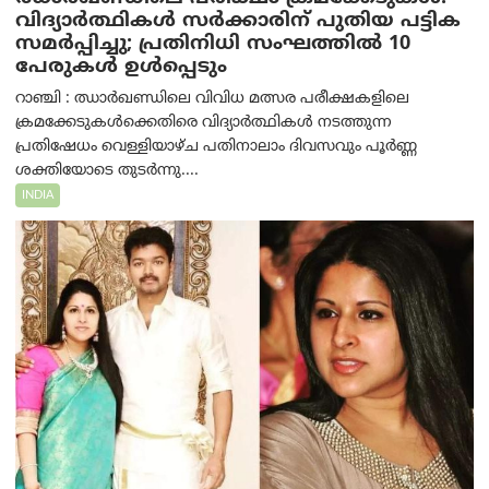
വിദ്യാർത്ഥികൾ സർക്കാരിന് പുതിയ പട്ടിക
സമർപ്പിച്ചു; പ്രതിനിധി സംഘത്തിൽ 10
പേരുകൾ ഉൾപ്പെടും
റാഞ്ചി : ഝാർഖണ്ഡിലെ വിവിധ മത്സര പരീക്ഷകളിലെ
ക്രമക്കേടുകൾക്കെതിരെ വിദ്യാർത്ഥികൾ നടത്തുന്ന
പ്രതിഷേധം വെള്ളിയാഴ്ച പതിനാലാം ദിവസവും പൂർണ്ണ
ശക്തിയോടെ തുടർന്നു....
INDIA