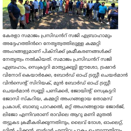
കേരളാ സമാജം പ്രസിഡൻറ് സജി എബ്രാഹാമും
അദ്ദേഹത്തിൻറെ നേതൃത്വത്തിലുള്ള കമ്മറ്റി
അംഗങ്ങളുമാണ് പിക്‌നിക്ക് ക്രമീകരണങ്ങൾക്ക്
നേതൃത്വം നൽകിയത്. സമാജം പ്രസിഡൻറ് സജി
എബ്രഹാം, സെക്രട്ടറി മാത്യുക്കുട്ടി ഈശോ, ട്രഷറർ
വിനോദ് കെയാർക്കേ, ബോർഡ് ഓഫ് ട്രസ്റ്റീ ചെയർമാൻ
വിൻസെന്റ് സിറിയക്, മുൻ ബോർഡ് ഓഫ് ട്രസ്റ്റീ
ചെയർമാൻ സണ്ണി പണിക്കർ, ജോയിന്റ് സെക്രട്ടറി
ജോസി സ്കറിയ, കമ്മറ്റി അംഗങ്ങളായ തോമസ്
പ്രകാശ്, ബാബു പാറക്കൽ, മറ്റ് അംഗങ്ങളായ ജോർജ്,
ലിജോ എന്നിവരാണ് രാവിലെ ആറു മണി മുതൽ
തട്ടുകട ക്രമീകരിക്കുന്നതിനും, ലൈവ് ദോശ, ഓംലെറ്റ്,
ഗ്രിൽ ചിക്കൻ, ബർഗർ എന്നിവ പാകം ചെയ്യുന്നതിനും