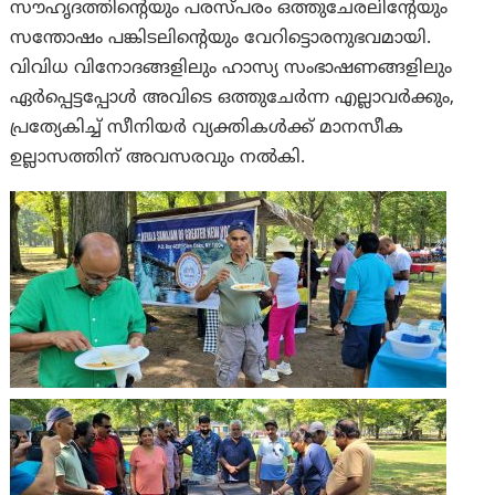
സൗഹൃദത്തിന്റെയും പരസ്പരം ഒത്തുചേരലിന്റേയും
സന്തോഷം പങ്കിടലിന്റെയും വേറിട്ടൊരനുഭവമായി.
വിവിധ വിനോദങ്ങളിലും ഹാസ്യ സംഭാഷണങ്ങളിലും
ഏർപ്പെട്ടപ്പോൾ അവിടെ ഒത്തുചേർന്ന എല്ലാവർക്കും,
പ്രത്യേകിച്ച് സീനിയർ വ്യക്തികൾക്ക് മാനസീക
ഉല്ലാസത്തിന് അവസരവും നൽകി.