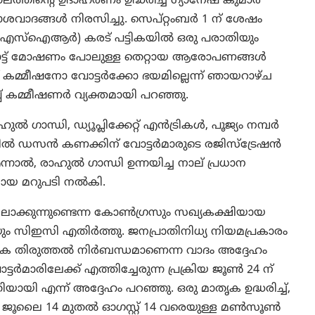
തിന്റെ ഉദാഹരണം ഉദ്ധരിച്ച് ഗ്യാനേഷ് കുമാർ
ശവാദങ്ങൾ നിരസിച്ചു. സെപ്റ്റംബർ 1 ന് ശേഷം
(എസ്‌ഐആർ) കരട് പട്ടികയിൽ ഒരു പരാതിയും
കി. വോട്ട് മോഷണം പോലുള്ള തെറ്റായ ആരോപണങ്ങൾ
 കമ്മീഷനോ വോട്ടർക്കോ ഭയമില്ലെന്ന് ഞായറാഴ്ച
പ് കമ്മീഷണർ വ്യക്തമായി പറഞ്ഞു.
ൽ ഗാന്ധി, ഡ്യൂപ്ലിക്കേറ്റ് എൻട്രികൾ, പൂജ്യം നമ്പർ
സത്തിൽ ഡസൻ കണക്കിന് വോട്ടർമാരുടെ രജിസ്ട്രേഷൻ
നാല്‍, രാഹുൽ ഗാന്ധി ഉന്നയിച്ച നാല് പ്രധാന
ദമായ മറുപടി നൽകി.
ാക്കുന്നുണ്ടെന്ന കോൺഗ്രസും സഖ്യകക്ഷിയായ
ും സിഇസി എതിർത്തു. ജനപ്രാതിനിധ്യ നിയമപ്രകാരം
 പട്ടിക തിരുത്തൽ നിർബന്ധമാണെന്ന വാദം അദ്ദേഹം
ർമാരിലേക്ക് എത്തിച്ചേരുന്ന പ്രക്രിയ ജൂൺ 24 ന്
ായി എന്ന് അദ്ദേഹം പറഞ്ഞു. ഒരു മാതൃക ഉദ്ധരിച്ച്,
ലൈ 14 മുതൽ ഓഗസ്റ്റ് 14 വരെയുള്ള മൺസൂൺ