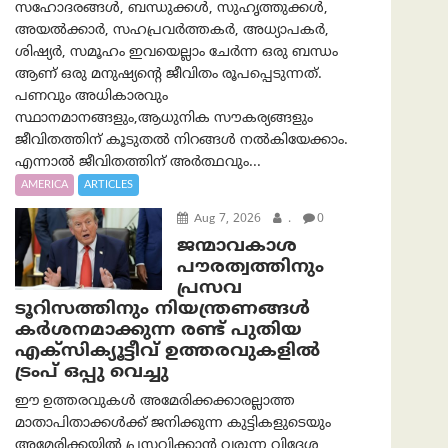
സഹോദരങ്ങൾ, ബന്ധുക്കൾ, സുഹൃത്തുക്കൾ,
അയൽക്കാർ, സഹപ്രവർത്തകർ, അധ്യാപകർ,
ശിഷ്യർ, സമൂഹം ഇവയെല്ലാം ചേർന്ന ഒരു ബന്ധം
ആണ് ഒരു മനുഷ്യന്റെ ജീവിതം രൂപപ്പെടുന്നത്.
പണവും അധികാരവും
സ്ഥാനമാനങ്ങളും,ആധുനിക സൗകര്യങ്ങളും
ജീവിതത്തിന് കൂടുതൽ നിറങ്ങൾ നൽകിയേക്കാം.
എന്നാൽ ജീവിതത്തിന് അർത്ഥവും...
AMERICA
ARTICLES
Aug 7, 2026
.
0
ജന്മാവകാശ
പൗരത്വത്തിനും
പ്രസവ
ടൂറിസത്തിനും നിയന്ത്രണങ്ങൾ
കർശനമാക്കുന്ന രണ്ട് പുതിയ
എക്സിക്യൂട്ടീവ് ഉത്തരവുകളിൽ
ട്രംപ് ഒപ്പു വെച്ചു
ഈ ഉത്തരവുകൾ അമേരിക്കക്കാരല്ലാത്ത
മാതാപിതാക്കൾക്ക് ജനിക്കുന്ന കുട്ടികളുടെയും
അമേരിക്കയിൽ പ്രസവിക്കാൻ വരുന്ന വിദേശ