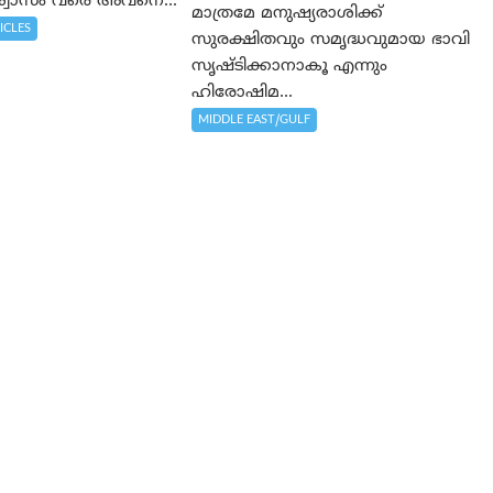
വാസം വരെ അവനെ...
മാത്രമേ മനുഷ്യരാശിക്ക്
ICLES
സുരക്ഷിതവും സമൃദ്ധവുമായ ഭാവി
സൃഷ്ടിക്കാനാകൂ എന്നും
ഹിരോഷിമ...
MIDDLE EAST/GULF