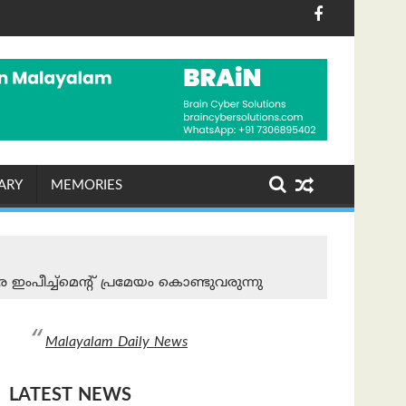
നാചരണം ശ്രദ്ധേയമായി
ഖയിൽ ഷോപ് ചെയ്തയാൾക്ക് അപ്പാർട്ട്മെന്റ് സമ്മാനം
പരമ്പരാഗത നെയ്ത്തുകാ
ARY
MEMORIES
പീച്ച്‌മെന്റ് പ്രമേയം കൊണ്ടുവരുന്നു
Malayalam Daily News
LATEST NEWS