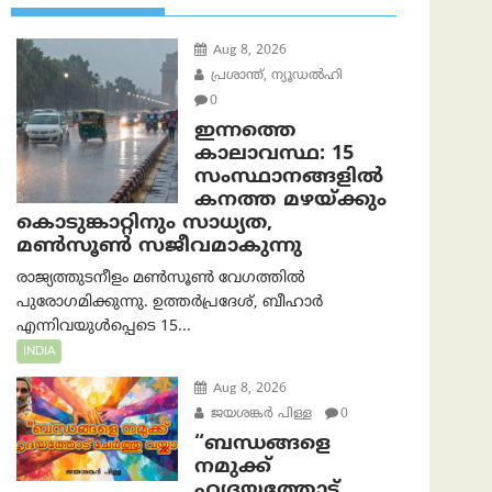
Aug 8, 2026
പ്രശാന്ത്, ന്യൂഡല്‍ഹി
0
ഇന്നത്തെ
കാലാവസ്ഥ: 15
സംസ്ഥാനങ്ങളിൽ
കനത്ത മഴയ്ക്കും
കൊടുങ്കാറ്റിനും സാധ്യത,
മൺസൂൺ സജീവമാകുന്നു
രാജ്യത്തുടനീളം മൺസൂൺ വേഗത്തിൽ
പുരോഗമിക്കുന്നു. ഉത്തർപ്രദേശ്, ബീഹാർ
എന്നിവയുൾപ്പെടെ 15...
INDIA
Aug 8, 2026
ജയശങ്കര്‍ പിള്ള
0
“ബന്ധങ്ങളെ
നമുക്ക്
ഹൃദയത്തോട്