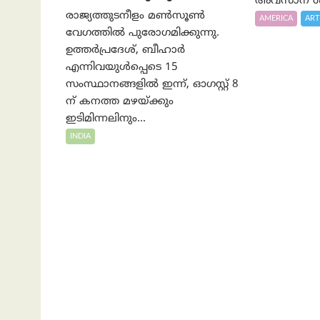
അവസാന ശ്
രാജ്യത്തുടനീളം മൺസൂൺ
AMERICA
ART
വേഗത്തിൽ പുരോഗമിക്കുന്നു.
ഉത്തർപ്രദേശ്, ബീഹാർ
എന്നിവയുൾപ്പെടെ 15
സംസ്ഥാനങ്ങളിൽ ഇന്ന്, ഓഗസ്റ്റ് 8
ന് കനത്ത മഴയ്ക്കും
ഇടിമിന്നലിനും...
INDIA