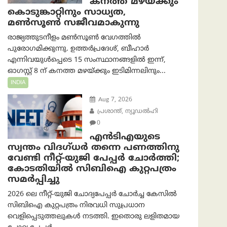
കനത്ത മഴയ്ക്കും
കൊടുങ്കാറ്റിനും സാധ്യത,
മൺസൂൺ സജീവമാകുന്നു
രാജ്യത്തുടനീളം മൺസൂൺ വേഗത്തിൽ
പുരോഗമിക്കുന്നു. ഉത്തർപ്രദേശ്, ബീഹാർ
എന്നിവയുൾപ്പെടെ 15 സംസ്ഥാനങ്ങളിൽ ഇന്ന്,
ഓഗസ്റ്റ് 8 ന് കനത്ത മഴയ്ക്കും ഇടിമിന്നലിനും...
INDIA
Aug 7, 2026
പ്രശാന്ത്, ന്യൂഡല്‍ഹി
0
എൻ‌ടി‌എയുടെ
സ്വന്തം വിദഗ്ധർ തന്നെ പണത്തിനു
വേണ്ടി നീറ്റ്-യു‌ജി പേപ്പർ ചോർത്തി;
കോടതിയില്‍ സിബിഐ കുറ്റപത്രം
സമര്‍പ്പിച്ചു
2026 ലെ നീറ്റ്-യുജി ചോദ്യപേപ്പർ ചോർച്ച കേസിൽ
സിബിഐ കുറ്റപത്രം നിരവധി സുപ്രധാന
വെളിപ്പെടുത്തലുകൾ നടത്തി. ഇതൊരു ലളിതമായ