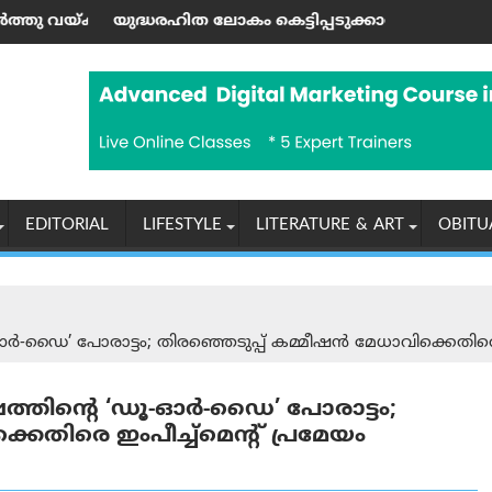
 ജയശങ്കര്‍ പിള്ള
 ലോകം കെട്ടിപ്പടുക്കാന്‍ ആഹ്വാനം ചെയ്ത ഹിരോഷിമ ദി
യൂണിയൻ കോപ് ശാ
EDITORIAL
LIFESTYLE
LITERATURE & ART
OBITU
ൈ’ പോരാട്ടം; തിരഞ്ഞെടുപ്പ് കമ്മീഷൻ മേധാവിക്കെതിരെ ഇം
തിന്റെ ‘ഡൂ-ഓർ-ഡൈ’ പോരാട്ടം;
െതിരെ ഇംപീച്ച്‌മെന്റ് പ്രമേയം