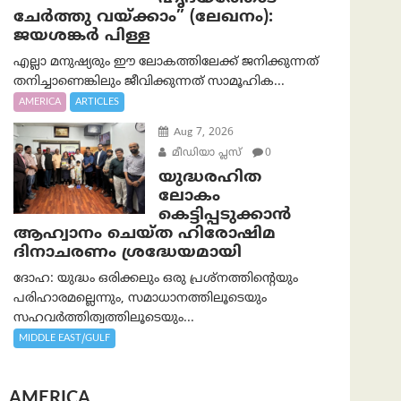
ചേർത്തു വയ്ക്കാം” (ലേഖനം):
ജയശങ്കര്‍ പിള്ള
എല്ലാ മനുഷ്യരും ഈ ലോകത്തിലേക്ക് ജനിക്കുന്നത്
തനിച്ചാണെങ്കിലും ജീവിക്കുന്നത് സാമൂഹിക...
AMERICA
ARTICLES
Aug 7, 2026
മീഡിയാ പ്ലസ്
0
യുദ്ധരഹിത
ലോകം
കെട്ടിപ്പടുക്കാന്‍
ആഹ്വാനം ചെയ്ത ഹിരോഷിമ
ദിനാചരണം ശ്രദ്ധേയമായി
ദോഹ: യുദ്ധം ഒരിക്കലും ഒരു പ്രശ്‌നത്തിന്റെയും
പരിഹാരമല്ലെന്നും, സമാധാനത്തിലൂടെയും
സഹവര്‍ത്തിത്വത്തിലൂടെയും...
MIDDLE EAST/GULF
AMERICA