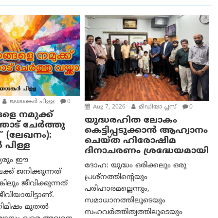
ജയശങ്കര്‍ പിള്ള
0
Aug 7, 2026
മീഡിയാ പ്ലസ്
0
ളെ നമുക്ക്
യുദ്ധരഹിത ലോകം
ോട് ചേർത്തു
കെട്ടിപ്പടുക്കാന്‍ ആഹ്വാനം
” (ലേഖനം):
ചെയ്ത ഹിരോഷിമ
‍ പിള്ള
ദിനാചരണം ശ്രദ്ധേയമായി
്യരും ഈ
ദോഹ: യുദ്ധം ഒരിക്കലും ഒരു
്ക് ജനിക്കുന്നത്
പ്രശ്‌നത്തിന്റെയും
കിലും ജീവിക്കുന്നത്
പരിഹാരമല്ലെന്നും,
വിയായിട്ടാണ്.
സമാധാനത്തിലൂടെയും
 നിമിഷം മുതൽ
സഹവര്‍ത്തിത്വത്തിലൂടെയും