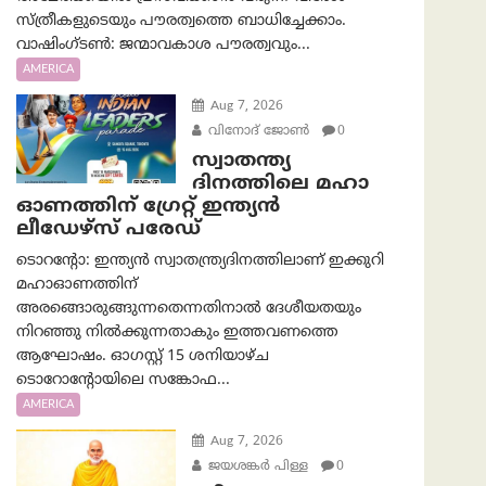
സ്ത്രീകളുടെയും പൗരത്വത്തെ ബാധിച്ചേക്കാം.
വാഷിംഗ്ടണ്‍: ജന്മാവകാശ പൗരത്വവും...
AMERICA
Aug 7, 2026
വിനോദ് ജോൺ
0
സ്വാതന്ത്യ
ദിനത്തിലെ മഹാ
ഓണത്തിന് ഗ്രേറ്റ് ഇന്ത്യൻ
ലീഡേഴ്സ് പരേഡ്
ടൊറന്റോ: ഇന്ത്യൻ സ്വാതന്ത്ര്യദിനത്തിലാണ് ഇക്കുറി
മഹാഓണത്തിന്
അരങ്ങൊരുങ്ങുന്നതെന്നതിനാൽ ദേശീയതയും
നിറഞ്ഞു നിൽക്കുന്നതാകും ഇത്തവണത്തെ
ആഘോഷം. ഓഗസ്റ്റ് 15 ശനിയാഴ്ച
ടൊറോന്റോയിലെ സങ്കോഫ...
AMERICA
Aug 7, 2026
ജയശങ്കര്‍ പിള്ള
0