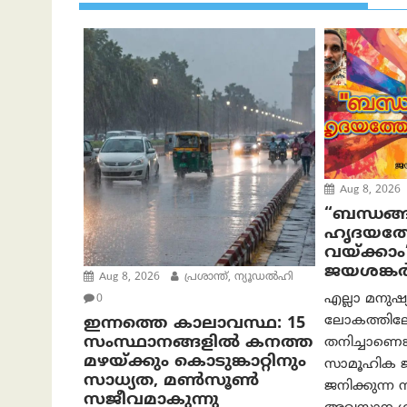
Aug 8, 2026
“ബന്ധങ്ങ
ഹൃദയത്ത
വയ്ക്കാം
ജയശങ്കര്
Aug 8, 2026
പ്രശാന്ത്, ന്യൂഡല്‍ഹി
എല്ലാ മനുഷ
0
ലോകത്തിലേക
ഇന്നത്തെ കാലാവസ്ഥ: 15
സംസ്ഥാനങ്ങളിൽ കനത്ത
തനിച്ചാണെങ്
മഴയ്ക്കും കൊടുങ്കാറ്റിനും
സാമൂഹിക ജീ
സാധ്യത, മൺസൂൺ
ജനിക്കുന്ന
സജീവമാകുന്നു