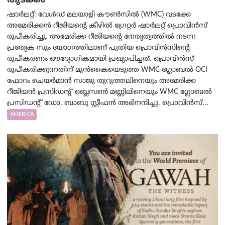
തുടക്കം
ഷാർലറ്റ്: വേൾഡ് മലയാളി കൗൺസിൽ (WMC) വടക്കേ
അമേരിക്കൻ റീജിയന്റെ കീഴിൽ ഗ്രേറ്റർ ഷാർലറ്റ് പ്രൊവിൻസ്
രൂപീകരിച്ചു. അമേരിക്ക റീജിയന്റെ നേതൃത്വത്തിൽ നടന്ന
പ്രത്യേക സൂം യോഗത്തിലാണ് പുതിയ പ്രൊവിൻസിന്റെ
രൂപീകരണം ഔദ്യോഗികമായി പ്രഖ്യാപിച്ചത്. പ്രൊവിൻസ്
രൂപീകരിക്കുന്നതിന് മുൻകൈയെടുത്ത WMC ഗ്ലോബൽ OCI
ഫോറം ചെയർമാൻ സാജു തുറുത്തലിനെയും അമേരിക്ക
റീജിയൻ പ്രസിഡന്റ് ബ്ലെസൺ മണ്ണിലിനെയും WMC ഗ്ലോബൽ
പ്രസിഡന്റ് ഡോ. ബാബു സ്റ്റീഫൻ അഭിനന്ദിച്ചു. പ്രൊവിൻസ്...
AMERICA