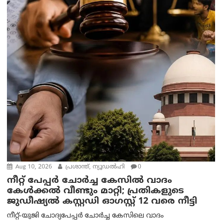
Aug 10, 2026
പ്രശാന്ത്, ന്യൂഡല്‍ഹി
0
നീറ്റ് പേപ്പർ ചോർച്ച കേസിൽ വാദം
കേൾക്കൽ വീണ്ടും മാറ്റി; പ്രതികളുടെ
ജുഡീഷ്യൽ കസ്റ്റഡി ഓഗസ്റ്റ് 12 വരെ നീട്ടി
നീറ്റ്-യുജി ചോദ്യപേപ്പർ ചോർച്ച കേസിലെ വാദം