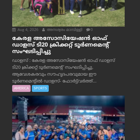
Aug 4, 2026
അനശ്വരം മാമ്പിള്ളി
0
കേരള അസോസിയേഷൻ ഓഫ്
ഡാളസ് ടി20 ക്രിക്കറ്റ് ടൂർണമെന്റ്
സംഘടിപ്പിച്ചു
ഡാളസ് : കേരള അസോസിയേഷൻ ഓഫ് ഡാളസ്
ടി20 ക്രിക്കറ്റ് ടൂർണമെന്റ് സംഘടിപ്പിച്ചു.
ആവേശകരവും സൗഹൃദപരവുമായ ഈ
ടൂർണമെന്റിൽ ഡാളസ്- ഫോർട്ട്‌വര്‍ത്ത്...
AMERICA
SPORTS