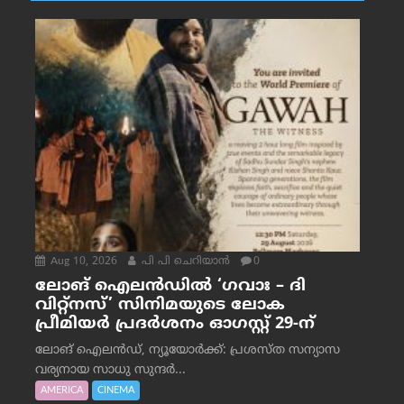
Aug 10, 2026
പി പി ചെറിയാൻ
0
ലോങ് ഐലൻഡിൽ ‘ഗവാഃ – ദി
വിറ്റ്‌നസ്’ സിനിമയുടെ ലോക
പ്രീമിയർ പ്രദർശനം ഓഗസ്റ്റ് 29-ന്
ലോങ് ഐലൻഡ്, ന്യൂയോർക്ക്: പ്രശസ്ത സന്യാസ
വര്യനായ സാധു സുന്ദർ...
AMERICA
CINEMA