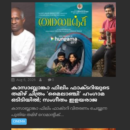
Aug 6, 2026
.
0
കാസാബ്ലാങ്കാ ഫിലിം ഫാക്ടറിയുടെ
തമിഴ് ചിത്രം ‘മൈലാഞ്ചി’ ഹംഗാമ
ഒടിടിയിൽ; സംഗീതം ഇളയരാജ
കാസാബ്ലാങ്കാ ഫിലിം ഫാക്ടറി വിതരണം ചെയ്യുന്ന
പുതിയ തമിഴ് റൊമാന്റിക്...
CINEMA