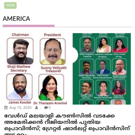
INDIA
AMERICA
Aug 10, 2026
.
0
വേൾഡ് മലയാളി കൗൺസിൽ വടക്കേ
അമേരിക്കൻ റീജിയനിൽ പുതിയ
പ്രൊവിൻസ്; ഗ്രേറ്റർ ഷാർലറ്റ് പ്രൊവിൻസിന്