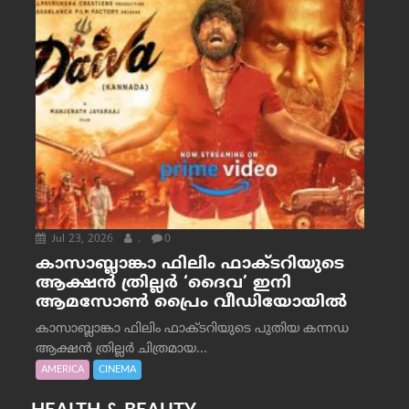
Jul 23, 2026
.
0
കാസാബ്ലാങ്കാ ഫിലിം ഫാക്ടറിയുടെ
ആക്ഷൻ ത്രില്ലർ ‘ദൈവ’ ഇനി
ആമസോൺ പ്രൈം വീഡിയോയിൽ
കാസാബ്ലാങ്കാ ഫിലിം ഫാക്ടറിയുടെ പുതിയ കന്നഡ
ആക്ഷൻ ത്രില്ലർ ചിത്രമായ...
AMERICA
CINEMA