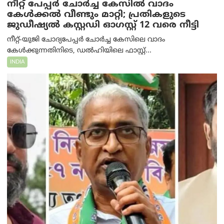
നീറ്റ് പേപ്പർ ചോർച്ച കേസിൽ വാദം
കേൾക്കൽ വീണ്ടും മാറ്റി; പ്രതികളുടെ
ജുഡീഷ്യൽ കസ്റ്റഡി ഓഗസ്റ്റ് 12 വരെ നീട്ടി
നീറ്റ്-യുജി ചോദ്യപേപ്പർ ചോർച്ച കേസിലെ വാദം
കേൾക്കുന്നതിനിടെ, ഡൽഹിയിലെ ഫാസ്റ്റ്...
INDIA