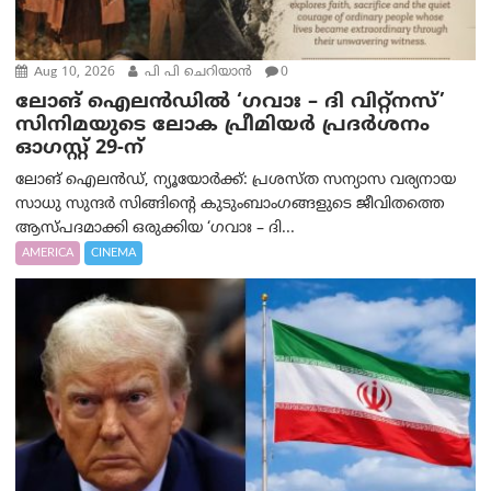
Aug 10, 2026
പി പി ചെറിയാൻ
0
ലോങ് ഐലൻഡിൽ ‘ഗവാഃ – ദി വിറ്റ്‌നസ്’
സിനിമയുടെ ലോക പ്രീമിയർ പ്രദർശനം
ഓഗസ്റ്റ് 29-ന്
ലോങ് ഐലൻഡ്, ന്യൂയോർക്ക്: പ്രശസ്ത സന്യാസ വര്യനായ
സാധു സുന്ദർ സിങ്ങിന്റെ കുടുംബാംഗങ്ങളുടെ ജീവിതത്തെ
ആസ്പദമാക്കി ഒരുക്കിയ ‘ഗവാഃ – ദി...
AMERICA
CINEMA