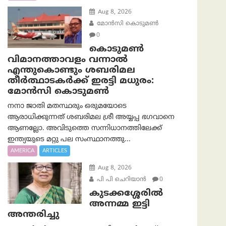
Aug 8, 2026
മോൻസി കൊടുമൺ
0
കൊടുമൺ
വിമാനത്താവളം വന്നാൽ
എന്തുകൊണ്ടും ശബരിമല
തീർത്ഥാടകർക്ക് ഇരട്ടി മധുരം:
മോൻസി കൊടുമൺ
നനാ ജാതി മതസ്ഥരും ഒരുമയോടെ
ആരാധിക്കുന്നത് ശബരിമല ശ്രീ അയ്യപ്പ ഭഗവാനെ
ആണല്ലോ. അവിടുത്തെ സന്നിധാനത്തിലേക്ക്
ഇന്ത്യയുടെ മറ്റു പല സംസ്ഥാനത്തു...
AMERICA
ARTICLES
Aug 8, 2026
പി പി ചെറിയാൻ
0
കുടക്കശ്ശേരിൽ
അന്നമ്മ ഇട്ടി
അന്തരിച്ചു