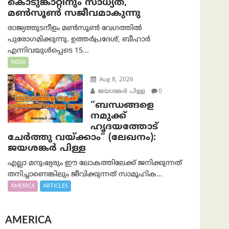
കൊടുങ്കാറ്റിനും സാധ്യത,
മൺസൂൺ സജീവമാകുന്നു
രാജ്യത്തുടനീളം മൺസൂൺ വേഗത്തിൽ
പുരോഗമിക്കുന്നു. ഉത്തർപ്രദേശ്, ബീഹാർ
എന്നിവയുൾപ്പെടെ 15...
INDIA
Aug 8, 2026
ജയശങ്കര്‍ പിള്ള
0
“ബന്ധങ്ങളെ
നമുക്ക്
ഹൃദയത്തോട്
ചേർത്തു വയ്ക്കാം” (ലേഖനം):
ജയശങ്കര്‍ പിള്ള
എല്ലാ മനുഷ്യരും ഈ ലോകത്തിലേക്ക് ജനിക്കുന്നത്
തനിച്ചാണെങ്കിലും ജീവിക്കുന്നത് സാമൂഹിക...
AMERICA
ARTICLES
AMERICA