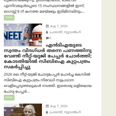
പുരോഗമിക്കുന്നു. ഉത്തർപ്രദേശ്, ബീഹാർ
എന്നിവയുൾപ്പെടെ 15 സംസ്ഥാനങ്ങളിൽ ഇന്ന്,
ഓഗസ്റ്റ് 8 ന് കനത്ത മഴയ്ക്കും ഇടിമിന്നലിനും...
INDIA
Aug 7, 2026
പ്രശാന്ത്, ന്യൂഡല്‍ഹി
0
എൻ‌ടി‌എയുടെ
സ്വന്തം വിദഗ്ധർ തന്നെ പണത്തിനു
വേണ്ടി നീറ്റ്-യു‌ജി പേപ്പർ ചോർത്തി;
കോടതിയില്‍ സിബിഐ കുറ്റപത്രം
സമര്‍പ്പിച്ചു
2026 ലെ നീറ്റ്-യുജി ചോദ്യപേപ്പർ ചോർച്ച കേസിൽ
സിബിഐ കുറ്റപത്രം നിരവധി സുപ്രധാന
വെളിപ്പെടുത്തലുകൾ നടത്തി. ഇതൊരു ലളിതമായ
ചോദ്യ പേപ്പർ...
INDIA
Aug 7, 2026
പ്രശാന്ത്, ന്യൂഡല്‍ഹി