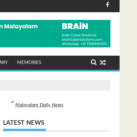
യശങ്കര്‍ പിള്ള
 റീജിയൻ വുമൺസ് ഫെലോഷിപ്പിന് പുതിയ നേതൃത്വം
കൊടുമൺ വിമാനത്താ
ARY
MEMORIES
Malayalam Daily News
LATEST NEWS