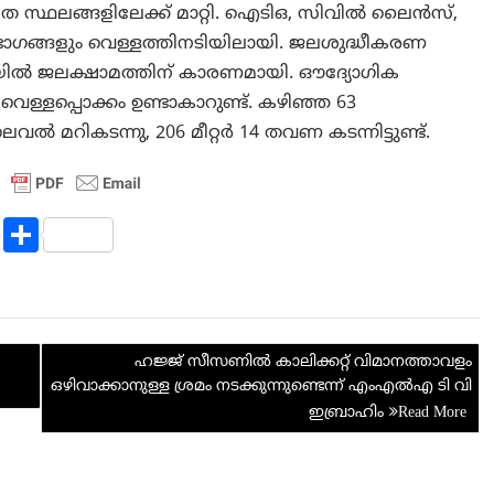
 സ്ഥലങ്ങളിലേക്ക് മാറ്റി. ഐടിഒ, സിവിൽ ലൈൻസ്,
ഭാഗങ്ങളും വെള്ളത്തിനടിയിലായി. ജലശുദ്ധീകരണ
ഡൽഹിയിൽ ജലക്ഷാമത്തിന് കാരണമായി. ഔദ്യോഗിക
െള്ളപ്പൊക്കം ഉണ്ടാകാറുണ്ട്. കഴിഞ്ഞ 63
ൽ മറികടന്നു, 206 മീറ്റർ 14 തവണ കടന്നിട്ടുണ്ട്.
R
S
e
h
d
ar
di
e
ഹജ്ജ് സീസണില്‍ കാലിക്കറ്റ് വിമാനത്താവളം
t
ഒഴിവാക്കാനുള്ള ശ്രമം നടക്കുന്നുണ്ടെന്ന് എംഎൽഎ ടി വി
ഇബ്രാഹിം