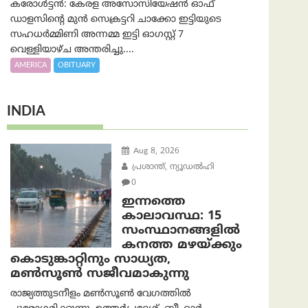
കരോൾട്ടൻ: കേരള അസോസിയേഷൻ ഓഫ്
ഡാളസിന്റെ മുൻ സെക്രട്ടറി ചാക്കോ ഇട്ടിയുടെ
സഹധര്‍മ്മിണി അന്നമ്മ ഇട്ടി ഓഗസ്റ്റ് 7
വെള്ളിയാഴ്ച അന്തരിച്ചു....
AMERICA
OBITUARY
INDIA
Aug 8, 2026
പ്രശാന്ത്, ന്യൂഡല്‍ഹി
0
ഇന്നത്തെ
കാലാവസ്ഥ: 15
സംസ്ഥാനങ്ങളിൽ
കനത്ത മഴയ്ക്കും
കൊടുങ്കാറ്റിനും സാധ്യത,
മൺസൂൺ സജീവമാകുന്നു
രാജ്യത്തുടനീളം മൺസൂൺ വേഗത്തിൽ