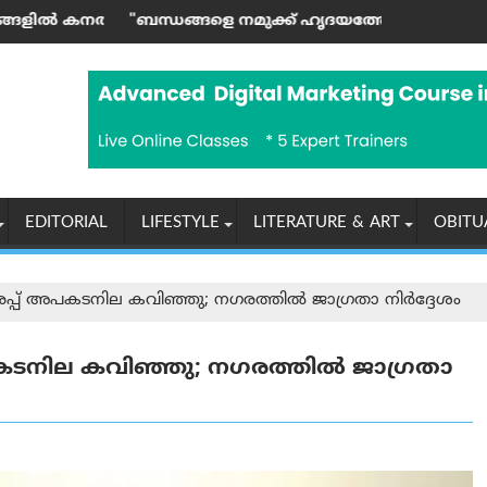
കും കൊടുങ്കാറ്റിനും സാധ്യത, മൺസൂൺ സജീവമാകുന്നു
ങ്ങളെ നമുക്ക് ഹൃദയത്തോട് ചേർത്തു വയ്ക്കാം" (ലേഖനം): ജ
ഐപിസി കാനഡ
EDITORIAL
LIFESTYLE
LITERATURE & ART
OBITU
്പ് അപകടനില കവിഞ്ഞു; നഗരത്തിൽ ജാഗ്രതാ നിർദ്ദേശം
കടനില കവിഞ്ഞു; നഗരത്തിൽ ജാഗ്രതാ