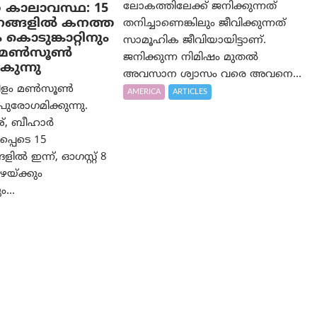
ലോകത്തിലേക്ക് ജനിക്കുന്നത്
െ കാലാവസ്ഥ: 15
നങ്ങളിൽ കനത്ത
തനിച്ചാണെങ്കിലും ജീവിക്കുന്നത്
 കൊടുങ്കാറ്റിനും
സാമൂഹിക ജീവിയായിട്ടാണ്.
, മൺസൂൺ
ജനിക്കുന്ന നിമിഷം മുതൽ
ുന്നു
അവസാന ശ്വാസം വരെ അവനെ...
ടനീളം മൺസൂൺ
AMERICA
ARTICLES
ുരോഗമിക്കുന്നു.
ശ്, ബീഹാർ
്പെടെ 15
ിൽ ഇന്ന്, ഓഗസ്റ്റ് 8
ഴയ്ക്കും
ം...