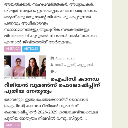
അയൽക്കാർ, സഹപ്രവർത്തകർ, അധ്യാപകർ,
ശിഷ്യർ, സമൂഹം ഇവയെല്ലാം ചേർന്ന ഒരു ബന്ധം
ആണ് ഒരു മനുഷ്യന്റെ ജീവിതം രൂപപ്പെടുന്നത്.
പണവും അധികാരവും
സ്ഥാനമാനങ്ങളും,ആധുനിക സൗകര്യങ്ങളും
ജീവിതത്തിന് കൂടുതൽ നിറങ്ങൾ നൽകിയേക്കാം.
എന്നാൽ ജീവിതത്തിന് അർത്ഥവും...
AMERICA
ARTICLES
Aug 8, 2026
സജി പുല്ലാട്, ഹ്യൂസ്റ്റൺ
0
ഐപിസി കാനഡ
റീജിയൻ വുമൺസ് ഫെലോഷിപ്പിന്
പുതിയ നേതൃത്വം
ടൊറന്റോ: ഇന്ത്യ പെന്തക്കോസ്ത് ദൈവസഭ
(ഐപിസി) കാനഡ റീജിയൻ വുമൺസ്
ഫെലോഷിപ്പിന്റെ 2026-2029 കാലയളവിലേക്കുള്ള
പുതിയ നേതൃത്വം നിലവിൽ വന്നു. സിസ്റ്റർ....
AMERICA