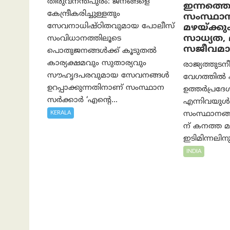
തിരുവനന്തപുരം: ജനങ്ങളെ
ഇന്നത്ത
കേന്ദ്രീകരിച്ചുള്ളതും
സംസ്ഥാ
സേവനാധിഷ്ഠിതവുമായ പോലീസ്
മഴയ്ക്കും
സാധ്യത
സംവിധാനത്തിലൂടെ
സജീവമാക
പൊതുജനങ്ങൾക്ക് കൂടുതൽ
കാര്യക്ഷമവും സുതാര്യവും
രാജ്യത്തു
സൗഹൃദപരവുമായ സേവനങ്ങൾ
വേഗത്തിൽ പ
ഉറപ്പാക്കുന്നതിനാണ് സംസ്ഥാന
ഉത്തർപ്രദേ
സർക്കാർ ‘എന്റെ...
എന്നിവയുൾപ
KERALA
സംസ്ഥാനങ്ങള
ന് കനത്ത മ
ഇടിമിന്നലിനു
INDIA