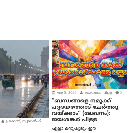
Aug 8, 2026
ജയശങ്കര്‍ പിള്ള
0
“ബന്ധങ്ങളെ നമുക്ക്
ഹൃദയത്തോട് ചേർത്തു
വയ്ക്കാം” (ലേഖനം):
ജയശങ്കര്‍ പിള്ള
പ്രശാന്ത്, ന്യൂഡല്‍ഹി
എല്ലാ മനുഷ്യരും ഈ