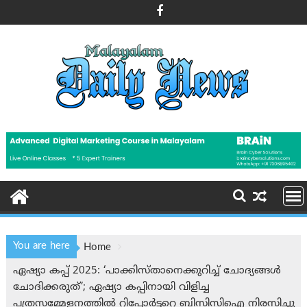
Skip
to
content
You are here
Home
ഏഷ്യാ കപ്പ് 2025: ‘പാക്കിസ്താനെക്കുറിച്ച് ചോദ്യങ്ങള്‍
ചോദിക്കരുത്’; ഏഷ്യാ കപ്പിനായി വിളിച്ച
പത്രസമ്മേളനത്തിൽ റിപ്പോർട്ടറെ ബിസിസിഐ നിരസിച്ചു