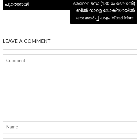
ഭരണഘടനാ (130-ാം ഭേദഗതി)
പുറത്തായി
ബിൽ നാളെ ലോക്‌സഭയിൽ
അവതരിപ്പിക്കും
LEAVE A COMMENT