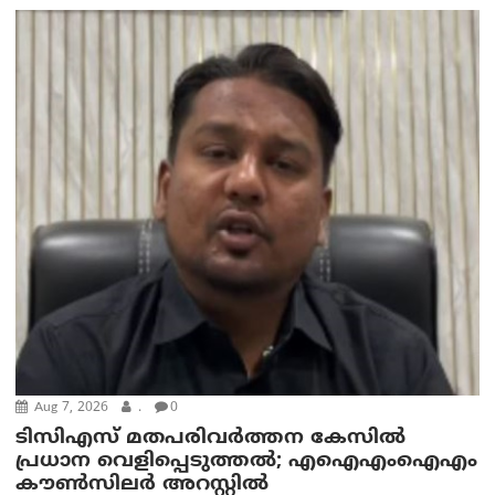
Aug 7, 2026
.
0
ടിസിഎസ് മതപരിവർത്തന കേസിൽ
പ്രധാന വെളിപ്പെടുത്തൽ; എഐഎംഐഎം
കൗൺസിലർ അറസ്റ്റിൽ