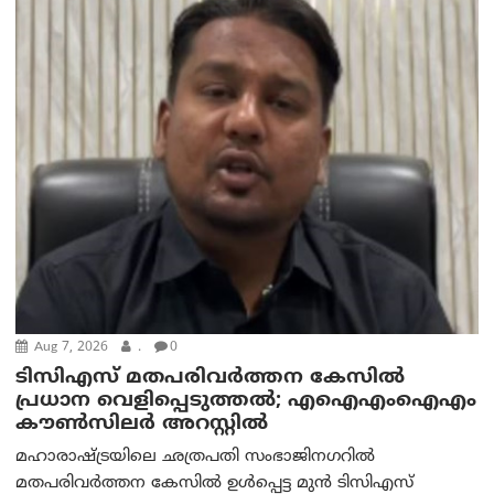
Aug 7, 2026
.
0
ടിസിഎസ് മതപരിവർത്തന കേസിൽ
പ്രധാന വെളിപ്പെടുത്തൽ; എഐഎംഐഎം
കൗൺസിലർ അറസ്റ്റിൽ
മഹാരാഷ്ട്രയിലെ ഛത്രപതി സംഭാജിനഗറിൽ
മതപരിവർത്തന കേസിൽ ഉൾപ്പെട്ട മുൻ ടിസിഎസ്