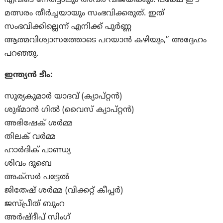
എവിടെ നേരിട്ടാലും അവർ വിജയിക്കും. പക്ഷേ ഈ
മത്സരം തീർച്ചയായും സംഭവിക്കരുത്. ഇത്
സംഭവിക്കില്ലെന്ന് എനിക്ക് പൂർണ്ണ
ആത്മവിശ്വാസത്തോടെ പറയാൻ കഴിയും,” അദ്ദേഹം
പറഞ്ഞു.
ഇന്ത്യൻ ടീം:
സൂര്യകുമാർ യാദവ് (ക്യാപ്റ്റൻ)
ശുഭ്മാൻ ഗിൽ (വൈസ് ക്യാപ്റ്റൻ)
അഭിഷേക് ശർമ്മ
തിലക് വർമ്മ
ഹാർദിക് പാണ്ഡ്യ
ശിവം ദുബെ
അക്സർ പട്ടേൽ
ജിതേഷ് ശർമ്മ (വിക്കറ്റ് കീപ്പർ)
ജസ്പ്രീത് ബുംറ
അർഷ്ദീപ് സിംഗ്