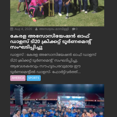
Aug 4, 2026
അനശ്വരം മാമ്പിള്ളി
0
കേരള അസോസിയേഷൻ ഓഫ്
ഡാളസ് ടി20 ക്രിക്കറ്റ് ടൂർണമെന്റ്
സംഘടിപ്പിച്ചു
ഡാളസ് : കേരള അസോസിയേഷൻ ഓഫ് ഡാളസ്
ടി20 ക്രിക്കറ്റ് ടൂർണമെന്റ് സംഘടിപ്പിച്ചു.
ആവേശകരവും സൗഹൃദപരവുമായ ഈ
ടൂർണമെന്റിൽ ഡാളസ്- ഫോർട്ട്‌വര്‍ത്ത്...
AMERICA
SPORTS