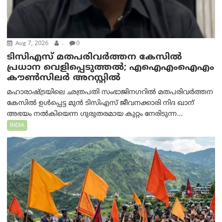
Aug 7, 2026
.
0
ടിസിഎസ് മതപരിവർത്തന കേസിൽ
പ്രധാന വെളിപ്പെടുത്തൽ; എഐഎംഐഎം
കൗൺസിലർ അറസ്റ്റിൽ
മഹാരാഷ്ട്രയിലെ ഛത്രപതി സംഭാജിനഗറിൽ മതപരിവർത്തന
കേസിൽ ഉൾപ്പെട്ട മുൻ ടിസിഎസ് ജീവനക്കാരി നിദ ഖാന്
അഭയം നൽകിയെന്ന ഗുരുതരമായ കുറ്റം നേരിടുന്ന...
INDIA