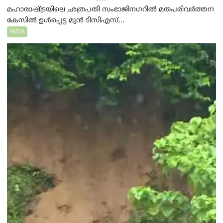
മഹാരാഷ്ട്രയിലെ ഛത്രപതി സംഭാജിനഗറിൽ മതപരിവർത്തന
കേസിൽ ഉൾപ്പെട്ട മുൻ ടിസിഎസ്...
INDIA