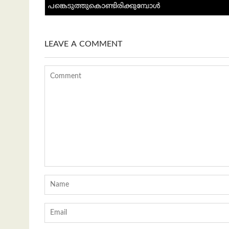
k
p
പങ്കെടുത്തുകൊണ്ടിരിക്കുമ്പോള്‍
p
LEAVE A COMMENT