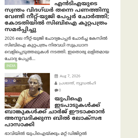
എൻ‌ടി‌എയുടെ
സ്വന്തം വിദഗ്ധർ തന്നെ പണത്തിനു
വേണ്ടി നീറ്റ്-യു‌ജി പേപ്പർ ചോർത്തി;
കോടതിയില്‍ സിബിഐ കുറ്റപത്രം
സമര്‍പ്പിച്ചു
2026 ലെ നീറ്റ്-യുജി ചോദ്യപേപ്പർ ചോർച്ച കേസിൽ
സിബിഐ കുറ്റപത്രം നിരവധി സുപ്രധാന
വെളിപ്പെടുത്തലുകൾ നടത്തി. ഇതൊരു ലളിതമായ
ചോദ്യ പേപ്പർ...
INDIA
Aug 7, 2026
പ്രശാന്ത്, ന്യൂഡല്‍ഹി
0
യുപിഐ
ഇടപാടുകൾക്ക്
ബാങ്കുകൾക്ക് ചാർജ് ഈടാക്കാൻ
അനുവദിക്കുന്ന ബിൽ ലോക്‌സഭ
പാസാക്കി
ഭാവിയിൽ യുപിഐയ്ക്കും മറ്റ് ഡിജിറ്റൽ