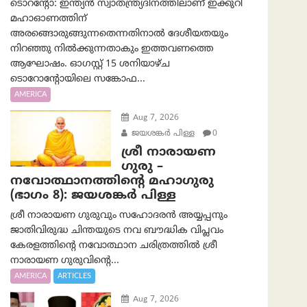
ടൊറന്റോ: ഇന്ത്യൻ സ്വാതന്ത്ര്യദിനത്തിലാണ് ഇക്കുറി
മഹാഓണത്തിന്
അരങ്ങൊരുങ്ങുന്നതെന്നതിനാൽ ദേശീയതയും
നിറഞ്ഞു നിൽക്കുന്നതാകും ഇത്തവണത്തെ
ആഘോഷം. ഓഗസ്റ്റ് 15 ശനിയാഴ്ച
ടൊറോന്റോയിലെ സങ്കോഫ...
AMERICA
Aug 7, 2026
ജയശങ്കര്‍ പിള്ള
0
ശ്രീ നാരായണ
ഗുരു –
നവോത്ഥാനത്തിന്റെ മഹാഗുരു
(ഭാഗം 8): ജയശങ്കര്‍ പിള്ള
ശ്രീ നാരായണ ഗുരുവും സഹോദരൻ അയ്യപ്പനും
ജാതിവിരുദ്ധ ചിന്തയുടെ നവ ബൗദ്ധിക വിപ്ലവം
കേരളത്തിന്റെ നവോത്ഥാന ചരിത്രത്തിൽ ശ്രീ
നാരായണ ഗുരുവിന്റെ...
AMERICA
ARTICLES
Aug 7, 2026