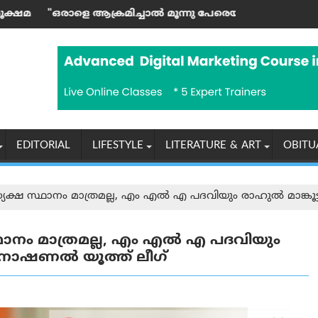
 സ്പീക്കർ ഷാനിമോൾ ഉസ്മാൻ
്ലാമിക രാജ്യങ്ങളുടെ അടിയന്തര യോഗം വിളിച്ചു
്ചാല്‍ മൂന്നു പേരെയും ആക്രമിക്കുന്നതിന് തുല്യം"; തുർക്
എൻ‌ടി‌എയുടെ സ്വന്തം വ
EDITORIAL
LIFESTYLE
LITERATURE & ART
OBITU
ധ്യക്ഷ സ്ഥാനം മാത്രമല്ല, എം എൽ എ പദവിയും രാഹുൽ മാങ്ക
്ഥാനം മാത്രമല്ല, എം എൽ എ പദവിയും
: നാഷണൽ യൂത്ത് ലീഗ്