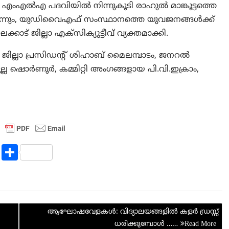
 എംഎൽഎ പദവിയിൽ നിന്നുകൂടി രാഹുൽ മാങ്കൂട്ടത്തെ
ന്നും, യുഡിവൈഎഫ് സംസ്ഥാനത്തെ യുവജനങ്ങൾക്ക്
് ജില്ലാ എക്സിക്യുട്ടീവ് വ്യക്തമാക്കി.
ില്ലാ പ്രസിഡന്റ് ശിഹാബ് മൈലമ്പാടം, ജനറൽ
ല്ല ഷൊർണൂർ, കമ്മിറ്റി അംഗങ്ങളായ പി.വി.ഇക്രാം,
R
S
e
h
d
ar
di
e
ആഘോഷവേളകൾ: വിദ്യാലയങ്ങളിൽ കളർ ഡ്രസ്സ്
t
ധരിക്കുമ്പോൾ ……