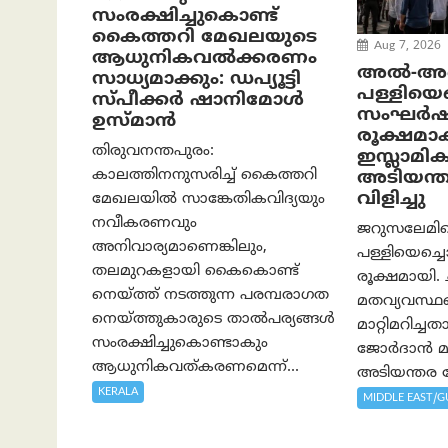
സംരക്ഷിച്ചുകൊണ്ട്
കൈത്തറി മേഖലയുടെ
Aug 7, 2026
ആധുനികവൽക്കരണം
അൽ-അഖ
സാധ്യമാക്കും: ഡപ്യൂട്ടി
പള്ളിയെച്
സ്പീക്കർ ഷാനിമോൾ
സംഘർഷ
ഉസ്മാൻ
രൂക്ഷമാ
തിരുവനന്തപുരം:
ഇസ്ലാമിക
കാലത്തിനനുസരിച്ച് കൈത്തറി
അടിയന്
വിളിച്ചു
മേഖലയിൽ സാങ്കേതികവിദ്യയും
നവീകരണവും
ജറുസലേമി
അനിവാര്യമാണെങ്കിലും,
പള്ളിയെച്ച
തലമുറകളായി കൈകൊണ്ട്
രൂക്ഷമായി.
നെയ്ത്ത് നടത്തുന്ന പരമ്പരാഗത
മതവ്യവസ്
നെയ്ത്തുകാരുടെ താൽപര്യങ്ങൾ
മാറ്റിമറിച്
സംരക്ഷിച്ചുകൊണ്ടാകും
ജോർദാൻ മുസ
ആധുനികവത്കരണമെന്ന്...
അടിയന്തര യോ
KERALA
MIDDLE EAST/G