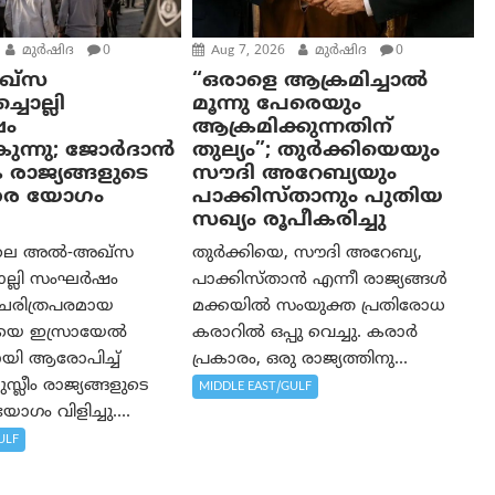
മുര്‍ഷിദ
0
Aug 7, 2026
മുര്‍ഷിദ
0
്‌സ
“ഒരാളെ ആക്രമിച്ചാല്‍
ചൊല്ലി
മൂന്നു പേരെയും
ം
ആക്രമിക്കുന്നതിന്
കുന്നു; ജോർദാൻ
തുല്യം”; തുർക്കിയെയും
 രാജ്യങ്ങളുടെ
സൗദി അറേബ്യയും
തര യോഗം
പാക്കിസ്താനും പുതിയ
സഖ്യം രൂപീകരിച്ചു
ലെ അൽ-അഖ്‌സ
തുർക്കിയെ, സൗദി അറേബ്യ,
ൊല്ലി സംഘർഷം
പാക്കിസ്താന്‍ എന്നീ രാജ്യങ്ങൾ
 ചരിത്രപരമായ
മക്കയിൽ സംയുക്ത പ്രതിരോധ
ഥയെ ഇസ്രായേൽ
കരാറിൽ ഒപ്പു വെച്ചു. കരാർ
ചതായി ആരോപിച്ച്
പ്രകാരം, ഒരു രാജ്യത്തിനു...
്ലീം രാജ്യങ്ങളുടെ
MIDDLE EAST/GULF
ഗം വിളിച്ചു....
ULF