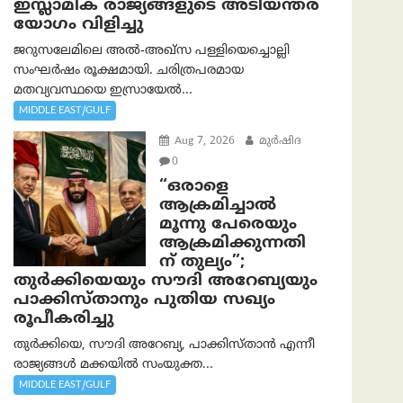
ഇസ്ലാമിക രാജ്യങ്ങളുടെ അടിയന്തര
യോഗം വിളിച്ചു
ജറുസലേമിലെ അൽ-അഖ്‌സ പള്ളിയെച്ചൊല്ലി
സംഘർഷം രൂക്ഷമായി. ചരിത്രപരമായ
മതവ്യവസ്ഥയെ ഇസ്രായേൽ...
MIDDLE EAST/GULF
Aug 7, 2026
മുര്‍ഷിദ
0
“ഒരാളെ
ആക്രമിച്ചാല്‍
മൂന്നു പേരെയും
ആക്രമിക്കുന്നതി
ന് തുല്യം”;
തുർക്കിയെയും സൗദി അറേബ്യയും
പാക്കിസ്താനും പുതിയ സഖ്യം
രൂപീകരിച്ചു
തുർക്കിയെ, സൗദി അറേബ്യ, പാക്കിസ്താന്‍ എന്നീ
രാജ്യങ്ങൾ മക്കയിൽ സംയുക്ത...
MIDDLE EAST/GULF