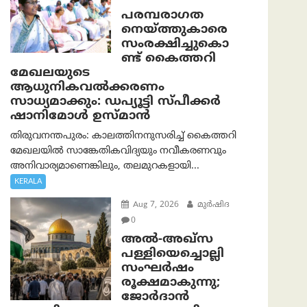
പരമ്പരാഗത
നെയ്ത്തുകാരെ
സംരക്ഷിച്ചുകൊ
ണ്ട് കൈത്തറി
മേഖലയുടെ
ആധുനികവൽക്കരണം
സാധ്യമാക്കും: ഡപ്യൂട്ടി സ്പീക്കർ
ഷാനിമോൾ ഉസ്മാൻ
തിരുവനന്തപുരം: കാലത്തിനനുസരിച്ച് കൈത്തറി
മേഖലയിൽ സാങ്കേതികവിദ്യയും നവീകരണവും
അനിവാര്യമാണെങ്കിലും, തലമുറകളായി...
KERALA
Aug 7, 2026
മുര്‍ഷിദ
0
അൽ-അഖ്‌സ
പള്ളിയെച്ചൊല്ലി
സംഘർഷം
രൂക്ഷമാകുന്നു;
ജോർദാൻ