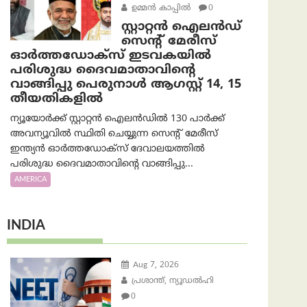
ഉമ്മന്‍ കാപ്പില്‍
0
സ്റ്റാറ്റൻ ഐലൻഡ്
സെന്റ് മേരീസ്
ഓർത്തഡോക്സ് ഇടവകയിൽ
പരിശുദ്ധ ദൈവമാതാവിന്റെ
വാങ്ങിപ്പു പെരുനാൾ ആഗസ്റ്റ് 14, 15
തീയതികളിൽ
ന്യൂയോർക്ക് സ്റ്റാറ്റൻ ഐലൻഡിൽ 130 പാർക്ക്
അവന്യൂവിൽ സ്ഥിതി ചെയ്യുന്ന സെന്റ് മേരീസ്
ഇന്ത്യൻ ഓർത്തഡോക്സ് ദേവാലയത്തിൽ
പരിശുദ്ധ ദൈവമാതാവിന്റെ വാങ്ങിപ്പു...
AMERICA
INDIA
Aug 7, 2026
പ്രശാന്ത്, ന്യൂഡല്‍ഹി
0