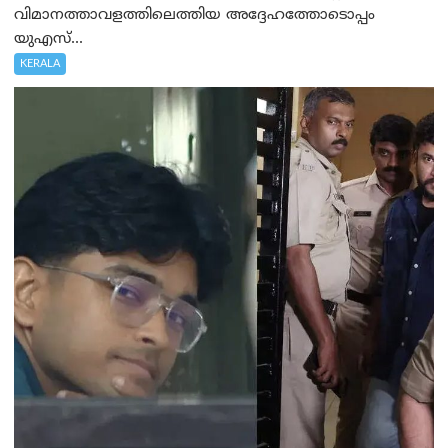
വിമാനത്താവളത്തിലെത്തിയ അദ്ദേഹത്തോടൊപ്പം
യുഎസ്...
KERALA