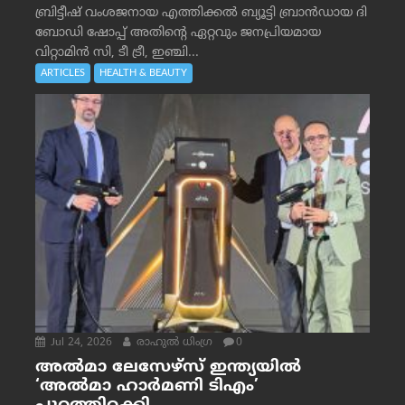
ബ്രിട്ടീഷ് വംശജനായ എത്തിക്കൽ ബ്യൂട്ടി ബ്രാൻഡായ ദി
ബോഡി ഷോപ്പ് അതിന്റെ ഏറ്റവും ജനപ്രിയമായ
വിറ്റാമിൻ സി, ടീ ട്രീ, ഇഞ്ചി...
ARTICLES
HEALTH & BEAUTY
Jul 24, 2026
രാഹുല്‍ ധിംഗ്ര
0
അൽമാ ലേസേഴ്സ് ഇന്ത്യയിൽ
‘അൽമാ ഹാർമണി ടിഎം’