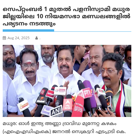
സെപ്റ്റംബർ 1 മുതൽ പളനിസ്വാമി മധുര
ജില്ലയിലെ 10 നിയമസഭാ മണ്ഡലങ്ങളിൽ
പര്യടനം നടത്തും
Aug 24, 2025
.
മധുര: ഓൾ ഇന്ത്യ അണ്ണാ ദ്രാവിഡ മുന്നേറ്റ കഴകം
(എഐഎഡിഎംകെ) ജനറൽ സെക്രട്ടറി എടപ്പാടി കെ.