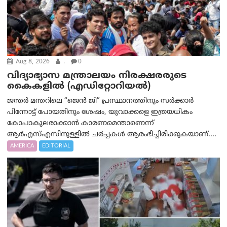
Aug 8, 2026
.
0
വിദ്യാഭ്യാസ മന്ത്രാലയം നിരക്ഷരരുടെ
കൈകളിൽ (എഡിറ്റോറിയല്‍)
ജന്തർ മന്തറിലെ “ജെൻ ജി” പ്രസ്ഥാനത്തിനും സർക്കാർ
പിന്നോട്ട് പോയതിനും ശേഷം, യുവാക്കളെ ഇത്രയധികം
കോപാകുലരാക്കാൻ കാരണമെന്താണെന്ന്
ആർ‌എസ്‌എസിനുള്ളിൽ ചർച്ചകൾ ആരംഭിച്ചിരിക്കുകയാണ്....
AMERICA
EDITORIAL