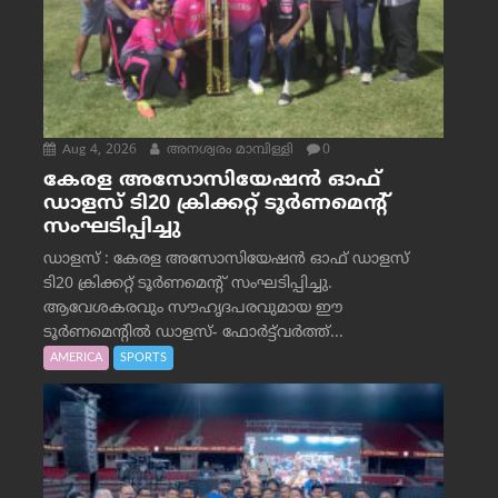
Aug 4, 2026
അനശ്വരം മാമ്പിള്ളി
0
കേരള അസോസിയേഷൻ ഓഫ്
ഡാളസ് ടി20 ക്രിക്കറ്റ് ടൂർണമെന്റ്
സംഘടിപ്പിച്ചു
ഡാളസ് : കേരള അസോസിയേഷൻ ഓഫ് ഡാളസ്
ടി20 ക്രിക്കറ്റ് ടൂർണമെന്റ് സംഘടിപ്പിച്ചു.
ആവേശകരവും സൗഹൃദപരവുമായ ഈ
ടൂർണമെന്റിൽ ഡാളസ്- ഫോർട്ട്‌വര്‍ത്ത്...
AMERICA
SPORTS