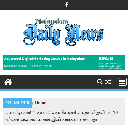
Skip
to
content
You are here
Home
സെപ്റ്റംബർ 1 മുതൽ പളനിസ്വാമി മധുര ജില്ലയിലെ 10
നിയമസഭാ മണ്ഡലങ്ങളിൽ പര്യടനം നടത്തും