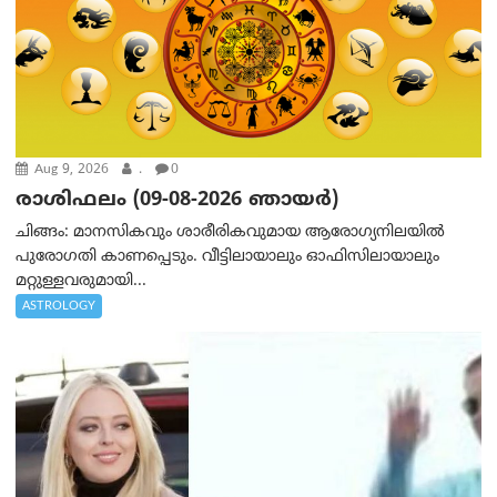
Aug 9, 2026
.
0
രാശിഫലം (09-08-2026 ഞായര്‍)
ചിങ്ങം: മാനസികവും ശാരീരികവുമായ ആരോഗ്യനിലയിൽ
പുരോഗതി കാണപ്പെടും. വീട്ടിലായാലും ഓഫിസിലായാലും
മറ്റുള്ളവരുമായി...
ASTROLOGY