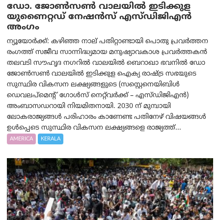
ഡോ. ജോൺസൺ വാലയിൽ ഇടിക്കുള
യുണൈറ്റഡ് നേഷൻസ് എസ്ഡിജിഎൻ
അംഗം
ന്യൂയോര്‍ക്ക്: കഴിഞ്ഞ നാല് പതിറ്റാണ്ടായി പൊതു പ്രവർത്തന
രംഗത്ത് സജീവ സാന്നിദ്ധ്യമായ മനുഷ്യാവകാശ പ്രവർത്തകൻ
തലവടി സൗഹൃദ നഗറിൽ വാലയിൽ ബെറാഖാ ഭവനിൽ ഡോ
ജോൺസൺ വാലയിൽ ഇടിക്കുള ഐക്യ രാഷ്ട്ര സഭയുടെ
സുസ്ഥിര വികസന ലക്ഷ്യങ്ങളുടെ (സസ്റ്റെനെയിബിൾ
ഡെവലപ്‌മെന്റ് ഗോൾസ് നെറ്റ്‌വർക്ക് – എസ്ഡിജിഎൻ)
അംബാസഡറായി നിയമിതനായി. 2030 ന് മുമ്പായി
ലോകരാജ്യങ്ങൾ പരിഹാരം കാണേണ്ട പതിനേഴ് വിഷയങ്ങൾ
ഉൾപ്പെടെ സുസ്ഥിര വികസന ലക്ഷ്യങ്ങളെ രാജ്യത്ത്...
AMERICA
KERALA