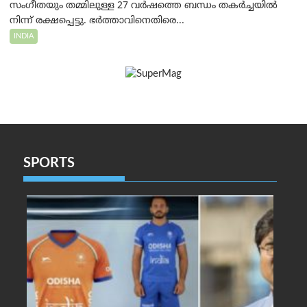
സംഗീതയും തമ്മിലുള്ള 27 വർഷത്തെ ബന്ധം തകർച്ചയിൽ
നിന്ന് രക്ഷപ്പെട്ടു. ഭർത്താവിനെതിരെ...
INDIA
SPORTS