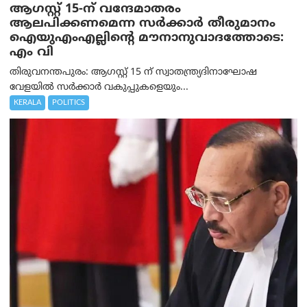
ആഗസ്റ്റ് 15-ന് വന്ദേമാതരം
ആലപിക്കണമെന്ന സര്‍ക്കാര്‍ തീരുമാനം
ഐയുഎംഎല്ലിന്റെ മൗനാനുവാദത്തോടെ:
എം വി
തിരുവനന്തപുരം: ആഗസ്റ്റ് 15 ന് സ്വാതന്ത്ര്യദിനാഘോഷ
വേളയിൽ സർക്കാർ വകുപ്പുകളെയും...
KERALA
POLITICS