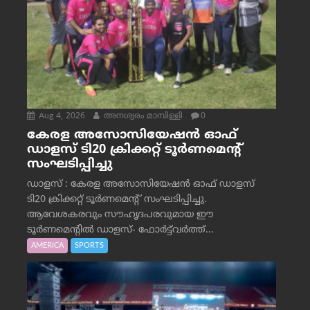
Aug 4, 2026
അനശ്വരം മാമ്പിള്ളി
0
കേരള അസോസിയേഷൻ ഓഫ്
ഡാളസ് ടി20 ക്രിക്കറ്റ് ടൂർണമെന്റ്
സംഘടിപ്പിച്ചു
ഡാളസ് : കേരള അസോസിയേഷൻ ഓഫ് ഡാളസ്
ടി20 ക്രിക്കറ്റ് ടൂർണമെന്റ് സംഘടിപ്പിച്ചു.
ആവേശകരവും സൗഹൃദപരവുമായ ഈ
ടൂർണമെന്റിൽ ഡാളസ്- ഫോർട്ട്‌വര്‍ത്ത്...
AMERICA
SPORTS