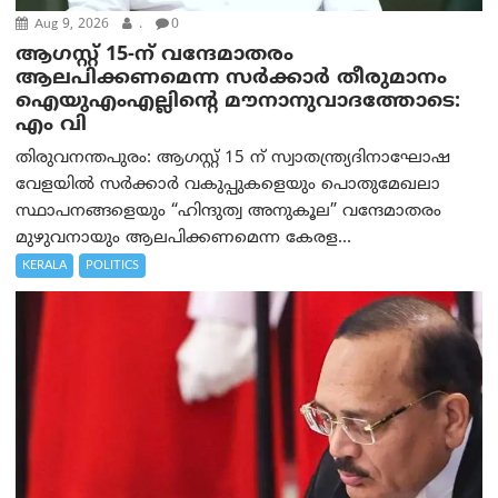
Aug 9, 2026
.
0
ആഗസ്റ്റ് 15-ന് വന്ദേമാതരം
ആലപിക്കണമെന്ന സര്‍ക്കാര്‍ തീരുമാനം
ഐയുഎംഎല്ലിന്റെ മൗനാനുവാദത്തോടെ:
എം വി
തിരുവനന്തപുരം: ആഗസ്റ്റ് 15 ന് സ്വാതന്ത്ര്യദിനാഘോഷ
വേളയിൽ സർക്കാർ വകുപ്പുകളെയും പൊതുമേഖലാ
സ്ഥാപനങ്ങളെയും “ഹിന്ദുത്വ അനുകൂല” വന്ദേമാതരം
മുഴുവനായും ആലപിക്കണമെന്ന കേരള...
KERALA
POLITICS