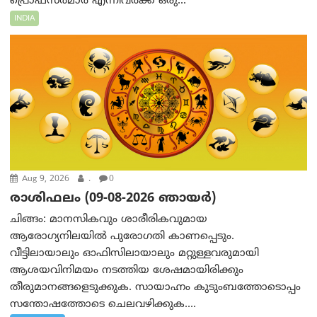
പ്രൊഫസർമാർ എന്നിവർക്ക് ഒരു...
INDIA
Aug 9, 2026
.
0
രാശിഫലം (09-08-2026 ഞായര്‍)
ചിങ്ങം: മാനസികവും ശാരീരികവുമായ
ആരോഗ്യനിലയിൽ പുരോഗതി കാണപ്പെടും.
വീട്ടിലായാലും ഓഫിസിലായാലും മറ്റുള്ളവരുമായി
ആശയവിനിമയം നടത്തിയ ശേഷമായിരിക്കും
തീരുമാനങ്ങളെടുക്കുക. സായാഹ്നം കുടുംബത്തോടൊപ്പം
സന്തോഷത്തോടെ ചെലവഴിക്കുക....