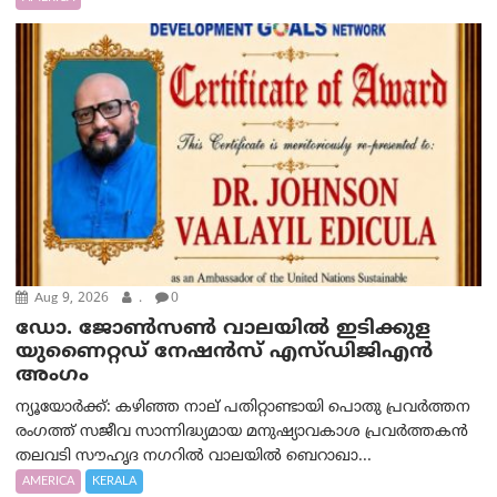
Aug 9, 2026
.
0
ഡോ. ജോൺസൺ വാലയിൽ ഇടിക്കുള
യുണൈറ്റഡ് നേഷൻസ് എസ്ഡിജിഎൻ
അംഗം
ന്യൂയോര്‍ക്ക്: കഴിഞ്ഞ നാല് പതിറ്റാണ്ടായി പൊതു പ്രവർത്തന
രംഗത്ത് സജീവ സാന്നിദ്ധ്യമായ മനുഷ്യാവകാശ പ്രവർത്തകൻ
തലവടി സൗഹൃദ നഗറിൽ വാലയിൽ ബെറാഖാ...
AMERICA
KERALA