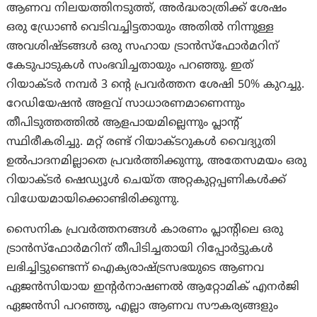
ആണവ നിലയത്തിനടുത്ത്, അർദ്ധരാത്രിക്ക് ശേഷം
ഒരു ഡ്രോൺ വെടിവച്ചിട്ടതായും അതിൽ നിന്നുള്ള
അവശിഷ്ടങ്ങൾ ഒരു സഹായ ട്രാൻസ്ഫോർമറിന്
കേടുപാടുകൾ സംഭവിച്ചതായും പറഞ്ഞു. ഇത്
റിയാക്ടർ നമ്പർ 3 ന്റെ പ്രവർത്തന ശേഷി 50% കുറച്ചു.
റേഡിയേഷൻ അളവ് സാധാരണമാണെന്നും
തീപിടുത്തത്തിൽ ആളപായമില്ലെന്നും പ്ലാന്റ്
സ്ഥിരീകരിച്ചു. മറ്റ് രണ്ട് റിയാക്ടറുകൾ വൈദ്യുതി
ഉൽപാദനമില്ലാതെ പ്രവർത്തിക്കുന്നു, അതേസമയം ഒരു
റിയാക്ടർ ഷെഡ്യൂൾ ചെയ്ത അറ്റകുറ്റപ്പണികൾക്ക്
വിധേയമായിക്കൊണ്ടിരിക്കുന്നു.
സൈനിക പ്രവർത്തനങ്ങൾ കാരണം പ്ലാന്റിലെ ഒരു
ട്രാൻസ്‌ഫോർമറിന് തീപിടിച്ചതായി റിപ്പോർട്ടുകൾ
ലഭിച്ചിട്ടുണ്ടെന്ന് ഐക്യരാഷ്ട്രസഭയുടെ ആണവ
ഏജൻസിയായ ഇന്റർനാഷണൽ ആറ്റോമിക് എനർജി
ഏജൻസി പറഞ്ഞു, എല്ലാ ആണവ സൗകര്യങ്ങളും