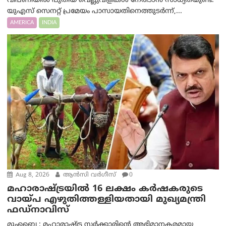
വിപണിയിൽ പുതിയ വെല്ലുവിളികൾ നേരിടാൻ സാധ്യതയുണ്ട്.
യുഎസ് സെനറ്റ് പ്രമേയം പാസായതിനെത്തുടർന്ന്,...
AMERICA
INDIA
Aug 8, 2026
ആന്‍സി വര്‍ഗീസ്
0
മഹാരാഷ്ട്രയിൽ 16 ലക്ഷം കർഷകരുടെ
വായ്പ എഴുതിത്തള്ളിയതായി മുഖ്യമന്ത്രി
ഫഡ്‌നാവിസ്
മുംബൈ : മഹാരാഷ്ട്ര സർക്കാരിന്റെ അഭിമാനകരമായ