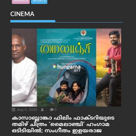
AMERICA
SPORTS
CINEMA
Aug 6, 2026
.
0
കാസാബ്ലാങ്കാ ഫിലിം ഫാക്ടറിയുടെ
തമിഴ് ചിത്രം ‘മൈലാഞ്ചി’ ഹംഗാമ
ഒടിടിയിൽ; സംഗീതം ഇളയരാജ