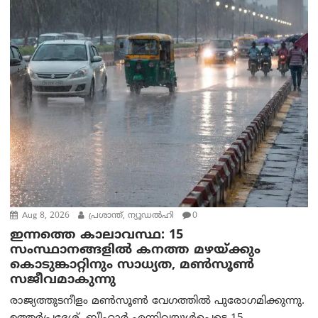
Aug 8, 2026
പ്രശാന്ത്, ന്യൂഡല്‍ഹി
0
ഇന്നത്തെ കാലാവസ്ഥ: 15
സംസ്ഥാനങ്ങളിൽ കനത്ത മഴയ്ക്കും
കൊടുങ്കാറ്റിനും സാധ്യത, മൺസൂൺ
സജീവമാകുന്നു
രാജ്യത്തുടനീളം മൺസൂൺ വേഗത്തിൽ പുരോഗമിക്കുന്നു.