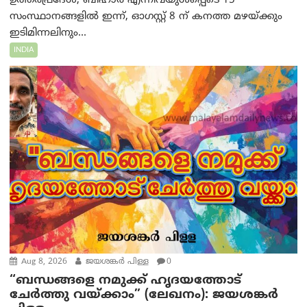
ഉത്തർപ്രദേശ്, ബീഹാർ എന്നിവയുൾപ്പെടെ 15
സംസ്ഥാനങ്ങളിൽ ഇന്ന്, ഓഗസ്റ്റ് 8 ന് കനത്ത മഴയ്ക്കും
ഇടിമിന്നലിനും...
INDIA
Aug 8, 2026
ജയശങ്കര്‍ പിള്ള
0
“ബന്ധങ്ങളെ നമുക്ക് ഹൃദയത്തോട്
ചേർത്തു വയ്ക്കാം” (ലേഖനം): ജയശങ്കര്‍