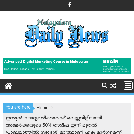
Skip
to
content
You are here
Home
ഇന്ത്യൻ കയറ്റുമതിക്കാർക്ക് വെല്ലുവിളിയായി
അമേരിക്കയുടെ 50% താരിഫ് ഇന്ന് മുതൽ
പ്രാബല്യത്തിൽ; സ്വദേശി മാത്രമാണ് ഏക മാർഗമെന്ന്