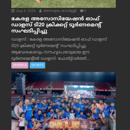
Aug 4, 2026
അനശ്വരം മാമ്പിള്ളി
0
കേരള അസോസിയേഷൻ ഓഫ്
ഡാളസ് ടി20 ക്രിക്കറ്റ് ടൂർണമെന്റ്
സംഘടിപ്പിച്ചു
ഡാളസ് : കേരള അസോസിയേഷൻ ഓഫ് ഡാളസ്
ടി20 ക്രിക്കറ്റ് ടൂർണമെന്റ് സംഘടിപ്പിച്ചു.
ആവേശകരവും സൗഹൃദപരവുമായ ഈ
ടൂർണമെന്റിൽ ഡാളസ്- ഫോർട്ട്‌വര്‍ത്ത്...
AMERICA
SPORTS