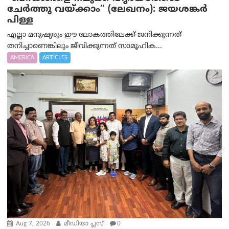
ചേർത്തു വയ്ക്കാം” (ലേഖനം): ജയശങ്കര്‍
പിള്ള
എല്ലാ മനുഷ്യരും ഈ ലോകത്തിലേക്ക് ജനിക്കുന്നത്
തനിച്ചാണെങ്കിലും ജീവിക്കുന്നത് സാമൂഹിക...
AMERICA
ARTICLES
Aug 7, 2026
മീഡിയാ പ്ലസ്
0