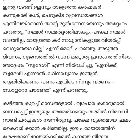
ഇന്ത്യ വഴങ്ങില്ലെന്നും രാജ്യത്തെ കർഷകർ,
കന്നുകാലികൾ, ചെറുകിട വ്യവസായങ്ങൾ
എന്നിവയ്ക്കാണ് തന്റെ മുൻഗണനയെന്നും അദ്ദേഹം
പറഞ്ഞു. “നമ്മൾ സമ്മർദ്ദത്തിലാകും, പക്ഷേ നമ്മൾ
വഴങ്ങില്ല. രാജ്യത്തെ കഠിനാധ്വാനികളുടെ വിയർപ്പ്
വെറുതെയാകില്ല” എന്ന് മോദി പറഞ്ഞു. അടുത്ത
ദിവസം, ഗുജറാത്തിൽ നടന്ന മറ്റൊരു പ്രസംഗത്തിനിടെ,
അദ്ദേഹം “സ്വദേശി” എന്ന് നിർവചിച്ചു, “എനിക്ക്,
സ്വദേശി എന്നാൽ കഠിനാധ്വാനം ഇന്ത്യൻ
ആയിരിക്കണം, പണം എവിടെ നിന്നും വരണം –
ഡോളറോ പൗണ്ടോ” എന്ന് പറഞ്ഞു.
കഴിഞ്ഞ കുറച്ച് മാസങ്ങളായി, വ്യാപാര കരാറുമായി
ബന്ധപ്പെട്ട് ഇന്ത്യയും അമേരിക്കയും തമ്മിൽ നിരവധി
റൗണ്ട് ചർച്ചകൾ നടന്നിരുന്നു, പക്ഷേ വ്യക്തമായ ഫലം
കൈവരിക്കാൻ കഴിഞ്ഞില്ല. ഈ പരാജയത്തിന്
ശേഷമാണ് ഇന്ത്യയ്ക്ക് മേൽ കനത്ത തീരുവ