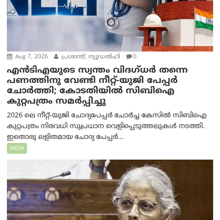
Aug 7, 2026
പ്രശാന്ത്, ന്യൂഡല്‍ഹി
0
എൻ‌ടി‌എയുടെ സ്വന്തം വിദഗ്ധർ തന്നെ
പണത്തിനു വേണ്ടി നീറ്റ്-യു‌ജി പേപ്പർ
ചോർത്തി; കോടതിയില്‍ സിബിഐ
കുറ്റപത്രം സമര്‍പ്പിച്ചു
2026 ലെ നീറ്റ്-യുജി ചോദ്യപേപ്പർ ചോർച്ച കേസിൽ സിബിഐ
കുറ്റപത്രം നിരവധി സുപ്രധാന വെളിപ്പെടുത്തലുകൾ നടത്തി.
ഇതൊരു ലളിതമായ ചോദ്യ പേപ്പർ...
INDIA