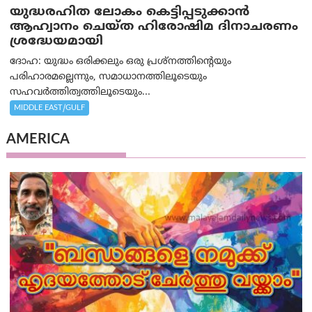
യുദ്ധരഹിത ലോകം കെട്ടിപ്പടുക്കാന്‍
ആഹ്വാനം ചെയ്ത ഹിരോഷിമ ദിനാചരണം
ശ്രദ്ധേയമായി
ദോഹ: യുദ്ധം ഒരിക്കലും ഒരു പ്രശ്‌നത്തിന്റെയും
പരിഹാരമല്ലെന്നും, സമാധാനത്തിലൂടെയും
സഹവര്‍ത്തിത്വത്തിലൂടെയും...
MIDDLE EAST/GULF
AMERICA