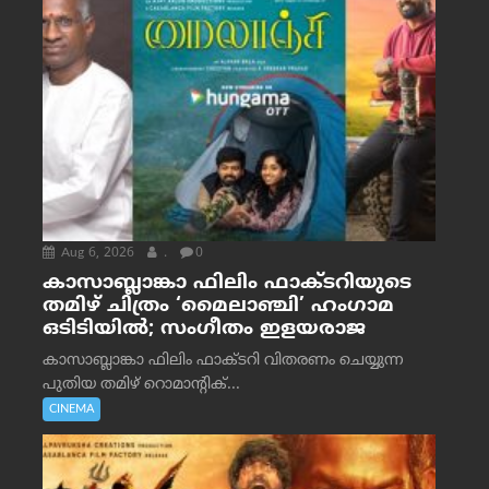
Aug 6, 2026
.
0
കാസാബ്ലാങ്കാ ഫിലിം ഫാക്ടറിയുടെ
തമിഴ് ചിത്രം ‘മൈലാഞ്ചി’ ഹംഗാമ
ഒടിടിയിൽ; സംഗീതം ഇളയരാജ
കാസാബ്ലാങ്കാ ഫിലിം ഫാക്ടറി വിതരണം ചെയ്യുന്ന
പുതിയ തമിഴ് റൊമാന്റിക്...
CINEMA