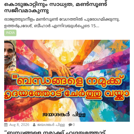
കൊടുങ്കാറ്റിനും സാധ്യത, മൺസൂൺ
സജീവമാകുന്നു
രാജ്യത്തുടനീളം മൺസൂൺ വേഗത്തിൽ പുരോഗമിക്കുന്നു.
ഉത്തർപ്രദേശ്, ബീഹാർ എന്നിവയുൾപ്പെടെ 15...
INDIA
Aug 8, 2026
ജയശങ്കര്‍ പിള്ള
0
“ബന്ധങ്ങളെ നമുക്ക് ഹൃദയത്തോട്