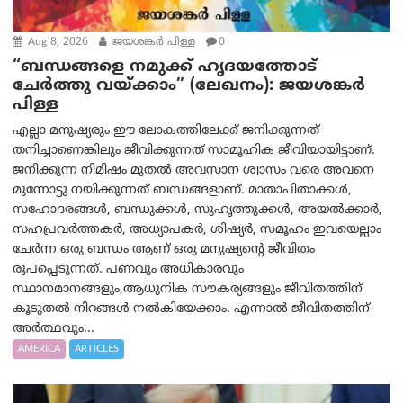
Aug 8, 2026
ജയശങ്കര്‍ പിള്ള
0
“ബന്ധങ്ങളെ നമുക്ക് ഹൃദയത്തോട്
ചേർത്തു വയ്ക്കാം” (ലേഖനം): ജയശങ്കര്‍
പിള്ള
എല്ലാ മനുഷ്യരും ഈ ലോകത്തിലേക്ക് ജനിക്കുന്നത്
തനിച്ചാണെങ്കിലും ജീവിക്കുന്നത് സാമൂഹിക ജീവിയായിട്ടാണ്.
ജനിക്കുന്ന നിമിഷം മുതൽ അവസാന ശ്വാസം വരെ അവനെ
മുന്നോട്ടു നയിക്കുന്നത് ബന്ധങ്ങളാണ്. മാതാപിതാക്കൾ,
സഹോദരങ്ങൾ, ബന്ധുക്കൾ, സുഹൃത്തുക്കൾ, അയൽക്കാർ,
സഹപ്രവർത്തകർ, അധ്യാപകർ, ശിഷ്യർ, സമൂഹം ഇവയെല്ലാം
ചേർന്ന ഒരു ബന്ധം ആണ് ഒരു മനുഷ്യന്റെ ജീവിതം
രൂപപ്പെടുന്നത്. പണവും അധികാരവും
സ്ഥാനമാനങ്ങളും,ആധുനിക സൗകര്യങ്ങളും ജീവിതത്തിന്
കൂടുതൽ നിറങ്ങൾ നൽകിയേക്കാം. എന്നാൽ ജീവിതത്തിന്
അർത്ഥവും...
AMERICA
ARTICLES