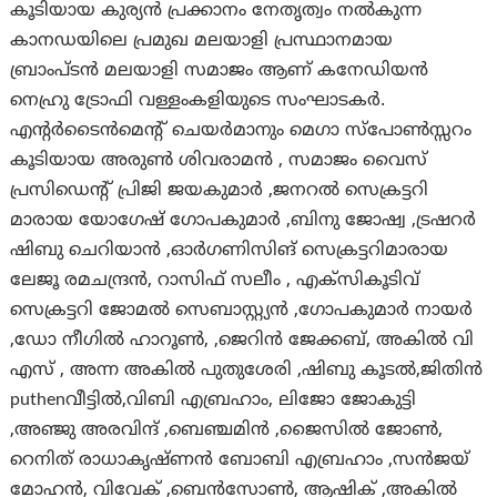
കൂടിയായ കുര്യന്‍ പ്രക്കാനം നേതൃത്വം നല്‍കുന്ന
കാനഡയിലെ പ്രമുഖ മലയാളി പ്രസ്ഥാനമായ
ബ്രാംപ്ടന്‍ മലയാളി സമാജം ആണ് കനേഡിയന്‍
നെഹ്രു ട്രോഫി വള്ളംകളിയുടെ സംഘാടകര്‍.
എന്റര്‍ടൈന്‍മെന്‍റ് ചെയര്‍മാനും മെഗാ സ്പോണ്‍സ്സറം
കൂടിയായ അരുണ്‍ ശിവരാമന്‍ , സമാജം വൈസ്
പ്രസിഡെന്‍റ് പ്രിജി ജയകുമാര്‍ ,ജനറല്‍ സെക്രട്ടറി
മാരായ യോഗേഷ് ഗോപകുമാര്‍ ,ബിനു ജോഷ്വ ,ട്രഷറര്‍
ഷിബു ചെറിയാന്‍ ,ഓര്‍ഗണിസിങ് സെക്രട്ടറിമാരായ
ലേജൂ രമചന്ദ്രന്‍, റാസിഫ് സലീം , എക്സികൂടിവ്
സെക്രട്ടറി ജോമല്‍ സെബാസ്റ്റ്യന്‍ ,ഗോപകുമാര്‍ നായര്‍
,ഡോ നീഗില്‍ ഹാറൂണ്‍, ,ജെറിന്‍ ജേക്കബ്, അകില്‍ വി
എസ് , അന്ന അകില്‍ പുതുശേരി ,ഷിബു കൂടല്‍,ജിതിന്‍
puthenവീട്ടില്‍,വിബി എബ്രഹാം, ലിജോ ജോകുട്ടി
,അഞ്ജു അരവിന്ദ് ,ബെഞ്ചമിന്‍ ,ജൈസില്‍ ജോണ്‍,
റെനിത് രാധാകൃഷ്ണന്‍ ബോബി എബ്രഹാം ,സന്‍ജയ്
മോഹന്‍, വിവേക് ,ബെന്‍സോണ്‍, ആഷിക് ,അകില്‍