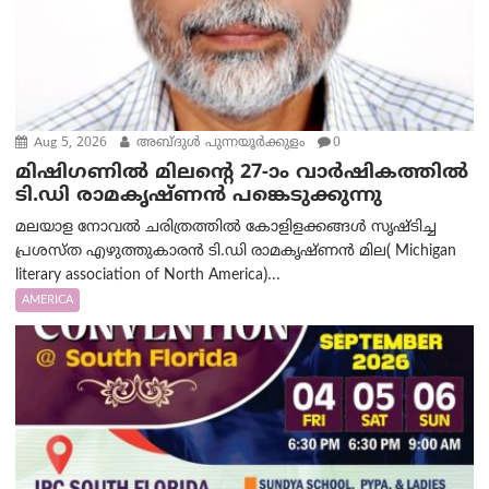
Aug 5, 2026
അബ്ദുൾ പുന്നയൂർക്കുളം
0
മിഷിഗണിൽ മിലന്റെ 27-ാം വാർഷികത്തിൽ
ടി.ഡി രാമകൃഷ്ണൻ പങ്കെടുക്കുന്നു
മലയാള നോവൽ ചരിത്രത്തിൽ കോളിളക്കങ്ങൾ സൃഷ്ടിച്ച
പ്രശസ്‌ത എഴുത്തുകാരൻ ടി.ഡി രാമകൃഷ്ണൻ മില( Michigan
literary association of North America)...
AMERICA