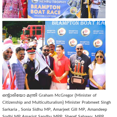
ഒന്‍റാരിയോ മന്ത്രി Graham McGregor (Minister of
Citizenship and Multiculturalism) Minister Prabmeet Singh
Sarkaria , Sonia Sidhu MP, Amarjeet Gill MP, Amandeep
Sodhi MP Amarjot Sandhu MPP, Sheref Sabawy, MPP