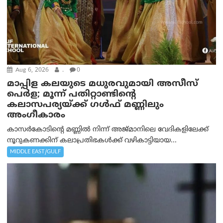
Aug 6, 2026
.
0
മാപ്പിള കലയുടെ മധുരവുമായി അസീസ്
പെർള; മൂന്ന് പതിറ്റാണ്ടിന്റെ
കലാസപര്യയ്ക്ക് ഗൾഫ് മണ്ണിലും
അംഗീകാരം
കാസർകോടിന്റെ മണ്ണിൽ നിന്ന് അജ്മാനിലെ വേദികളിലേക്ക്
നൂറുകണക്കിന് കലാപ്രതിഭകൾക്ക് വഴികാട്ടിയായ...
MIDDLE EAST/GULF