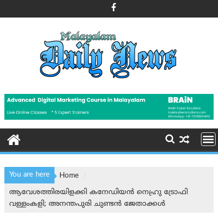
Skip
to
content
You are here
Home
ആവേശത്തിരയിളക്കി കനേഡിയന്‍ നെഹ്രു ട്രോഫി
വള്ളംകളി; അനന്തപുരി ചുണ്ടന്‍ ജേതാക്കള്‍