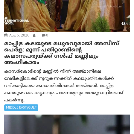
Aug 6, 2026
.
0
മാപ്പിള കലയുടെ മധുരവുമായി അസീസ്
പെർള; മൂന്ന് പതിറ്റാണ്ടിന്റെ
കലാസപര്യയ്ക്ക് ഗൾഫ് മണ്ണിലും
അംഗീകാരം
കാസർകോടിന്റെ മണ്ണിൽ നിന്ന് അജ്മാനിലെ
വേദികളിലേക്ക് നൂറുകണക്കിന് കലാപ്രതിഭകൾക്ക്
വഴികാട്ടിയായ കലാപരിശീലകൻ അജ്മാൻ: മാപ്പിള
കലയുടെ പൈതൃകവും പാരമ്പര്യവും തലമുറകളിലേക്ക്
പകർന്നു...
MIDDLE EAST/GULF