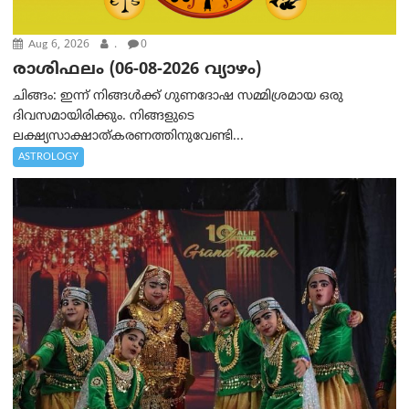
Aug 6, 2026
.
0
രാശിഫലം (06-08-2026 വ്യാഴം)
ചിങ്ങം: ഇന്ന് നിങ്ങൾക്ക് ഗുണദോഷ സമ്മിശ്രമായ ഒരു
ദിവസമായിരിക്കും. നിങ്ങളുടെ
ലക്ഷ്യസാക്ഷാത്കരണത്തിനുവേണ്ടി...
ASTROLOGY