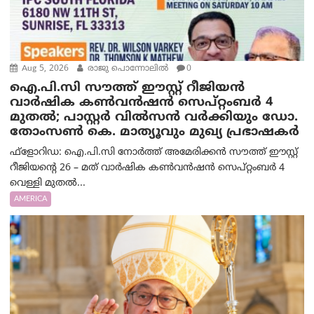
Aug 5, 2026
രാജു പൊന്നോലിൽ
0
ഐ.പി.സി സൗത്ത് ഈസ്റ്റ് റീജിയൻ
വാർഷിക കൺവൻഷൻ സെപ്റ്റംബർ 4
മുതൽ; പാസ്റ്റർ വിൽസൻ വർക്കിയും ഡോ.
തോംസൺ കെ. മാത്യൂവും മുഖ്യ പ്രഭാഷകർ
ഫ്ളോറിഡ: ഐ.പി.സി നോർത്ത് അമേരിക്കൻ സൗത്ത് ഈസ്റ്റ്
റീജിയന്റെ 26 – മത് വാർഷിക കൺവൻഷൻ സെപ്റ്റംബർ 4
വെള്ളി മുതൽ...
AMERICA