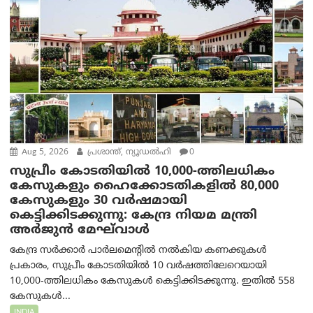
Aug 5, 2026
പ്രശാന്ത്, ന്യൂഡല്‍ഹി
0
സുപ്രീം കോടതിയിൽ 10,000-ത്തിലധികം
കേസുകളും ഹൈക്കോടതികളിൽ 80,000
കേസുകളും 30 വർഷമായി
കെട്ടിക്കിടക്കുന്നു: കേന്ദ്ര നിയമ മന്ത്രി
അര്‍ജുന്‍ മേഘ്‌വാള്‍
കേന്ദ്ര സർക്കാർ പാർലമെന്റിൽ നൽകിയ കണക്കുകൾ
പ്രകാരം, സുപ്രീം കോടതിയിൽ 10 വർഷത്തിലേറെയായി
10,000-ത്തിലധികം കേസുകൾ കെട്ടിക്കിടക്കുന്നു. ഇതിൽ 558
കേസുകൾ...
INDIA