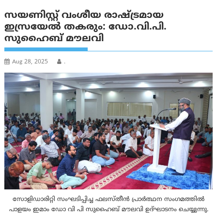
സയണിസ്റ്റ് വംശീയ രാഷ്ട്രമായ
ഇസ്രയേൽ തകരും: ഡോ.വി.പി.
സുഹൈബ് മൗലവി
Aug 28, 2025
.
സോളിഡാരിറ്റി സംഘടിപ്പിച്ച ഫലസ്തീൻ പ്രാർത്ഥന സംഗമത്തിൽ
പാളയം ഇമാം ഡോ വി പി സുഹൈബ് മൗലവി ഉദ്ഘാടനം ചെയ്യുന്നു.