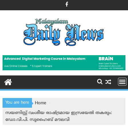
Skip
to
content
You are here
Home
സയണിസ്റ്റ് വംശീയ രാഷ്ട്രമായ ഇസ്രയേൽ തകരും:
ഡോ.വി.പി. സുഹൈബ് മൗലവി