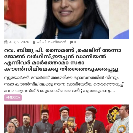
Aug 6, 2026
പി പി ചെറിയാൻ
0
റവ. ബിജു പി. സൈമൺ ,ഷെലിന് അന്നാ
ജോൺ വർഗീസ്,ഈപ്പൻ ഡാനിയൽ
എന്നിവർ മാർത്തോമാ സഭാ
കൗൺസിലിലേക്കു തിരഞ്ഞെടുക്കപ്പെട്ടു
ന്യൂയോർക്ക്: നോർത്ത് അമേരിക്ക ഭദ്രാസനത്തിൽ നിന്നും
സഭാ കൗൺസിലിലേക്കു നടന്ന വാശിയേറിയ തെരഞ്ഞെടുപ്പ്
ഫലം ആഗസ്ത് 5 ബുധനാഴ്ച വൈകീട്ട് പുറത്തുവന്നു....
AMERICA