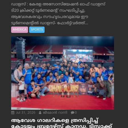
ഡാളസ് : കേരള അസോസിയേഷൻ ഓഫ് ഡാളസ്
ടി20 ക്രിക്കറ്റ് ടൂർണമെന്റ് സംഘടിപ്പിച്ചു.
ആവേശകരവും സൗഹൃദപരവുമായ ഈ
ടൂർണമെന്റിൽ ഡാളസ്- ഫോർട്ട്‌വര്‍ത്ത്...
AMERICA
SPORTS
Jul 31, 2026
ജീമോന്‍ റാന്നി
0
ആവേശ ഗാലറികളെ ത്രസിപ്പിച്ച്
കോട്ടയം ബ്രദേഴ്‌സ് കാനഡ, ടിസാക്ക്