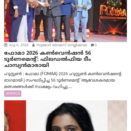
Aug 6, 2026
സുമോദ് തോമസ് നെല്ലിക്കാല
0
ഫോമാ 2026 കൺവെൻഷൻ 56
ടൂർണമെന്റ്: ഫിലഡൽഫിയ ടീം
ചാമ്പ്യൻമാരായി
ഹൂസ്റ്റൺ : ഫോമാ (FOMAA) 2026 ഹൂസ്റ്റൺ കൺവെൻഷന്റെ
ഭാഗമായി j സംഘടിപ്പിച്ച 56 ടൂർണമെന്റ് ആവേശകരമായ
മത്സരങ്ങൾക്ക് സാക്ഷ്യം വഹിച്ചു....
AMERICA