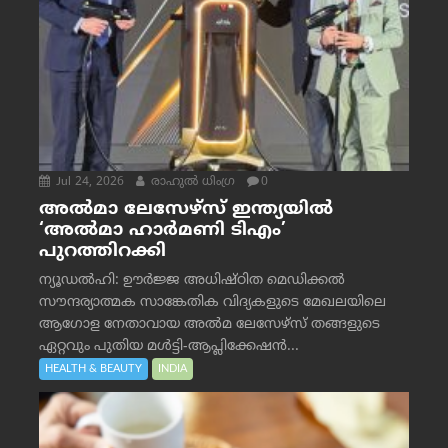
Jul 24, 2026
രാഹുല്‍ ധിംഗ്ര
0
അൽമാ ലേസേഴ്സ് ഇന്ത്യയിൽ
‘അൽമാ ഹാർമണി ടിഎം’
പുറത്തിറക്കി
ന്യൂഡൽഹി: ഊർജ്ജ അധിഷ്ഠിത മെഡിക്കൽ
സൗന്ദര്യാത്മക സാങ്കേതിക വിദ്യകളുടെ മേഖലയിലെ
ആഗോള നേതാവായ അൽമ ലേസേഴ്സ് തങ്ങളുടെ
ഏറ്റവും പുതിയ മൾട്ടി-ആപ്ലിക്കേഷൻ...
HEALTH & BEAUTY
INDIA