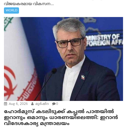
വിജയകരമായ വികസന...
WORLD
Aug 6, 2026
മുര്‍ഷിദ
0
ഹോർമുസ് കടലിടുക്ക് കപ്പൽ പാതയിൽ
ഇറാനും ഒമാനും ധാരണയിലെത്തി: ഇറാൻ
വിദേശകാര്യ മന്ത്രാലയം