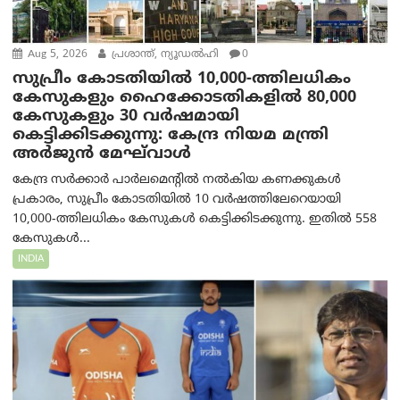
Aug 5, 2026
പ്രശാന്ത്, ന്യൂഡല്‍ഹി
0
സുപ്രീം കോടതിയിൽ 10,000-ത്തിലധികം
കേസുകളും ഹൈക്കോടതികളിൽ 80,000
കേസുകളും 30 വർഷമായി
കെട്ടിക്കിടക്കുന്നു: കേന്ദ്ര നിയമ മന്ത്രി
അര്‍ജുന്‍ മേഘ്‌വാള്‍
കേന്ദ്ര സർക്കാർ പാർലമെന്റിൽ നൽകിയ കണക്കുകൾ
പ്രകാരം, സുപ്രീം കോടതിയിൽ 10 വർഷത്തിലേറെയായി
10,000-ത്തിലധികം കേസുകൾ കെട്ടിക്കിടക്കുന്നു. ഇതിൽ 558
കേസുകൾ...
INDIA