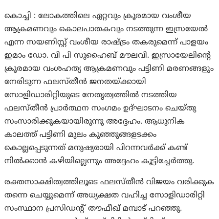
കൊച്ചി : ലോകത്തിലെ ഏറ്റവും ക്രൂരമായ വംശീയ
ആക്രമണവും കൊലപാതകവും നടത്തുന്ന ഇസ്രയേൽ
എന്ന സയണിസ്റ്റ് വംശീയ രാഷ്ട്രം തകരുമെന്ന് പാളയം
ഇമാം ഡോ. വി പി സുഹൈബ് മൗലവി. ഇസ്രായേലിന്റെ
ക്രൂരമായ വംശഹത്യ ആക്രമണവും പട്ടിണി മരണങ്ങളും
നേരിടുന്ന ഫലസ്തീൻ ജനതയ്ക്കായി
സോളിഡാരിറ്റിയുടെ നേതൃത്വത്തിൽ നടത്തിയ
ഫലസ്തീൻ പ്രാർത്ഥന സംഗമം ഉദ്ഘാടനം ചെയ്തു
സംസാരിക്കുകയായിരുന്നു അദ്ദേഹം. ആധുനിക
കാലത്ത് പട്ടിണി മൂലം കുഞ്ഞുങ്ങളടക്കം
കൊല്ലപ്പെടുന്നത് മനുഷ്യരായി പിറന്നവർക്ക് കണ്ട്
നിൽക്കാൻ കഴിയില്ലെന്നും അദ്ദേഹം കൂട്ടിച്ചേർത്തു.
രക്തസാക്ഷിത്വത്തിലൂടെ ഫലസ്തീൻ വിജയം വരിക്കുക
തന്നെ ചെയ്യുമെന്ന് അധ്യക്ഷത വഹിച്ച സോളിഡാരിറ്റി
സംസ്ഥാന പ്രസിഡന്റ്‌ തൗഫീഖ്‌ മമ്പാട് പറഞ്ഞു.