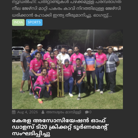
ന്യൂഡൽഹി: പതിറ്റാണ്ടുകൾ പഴക്കമുള്ള പരമ്പരാഗത
നീല ജേഴ്‌സി മാറ്റി പകരം കാവി നിറത്തിലുള്ള ജേഴ്‌സി
ധരിക്കാൻ ഹോക്കി ഇന്ത്യ തീരുമാനിച്ചു. ഓഗസ്റ്റ്...
INDIA
SPORTS
Aug 4, 2026
അനശ്വരം മാമ്പിള്ളി
0
കേരള അസോസിയേഷൻ ഓഫ്
ഡാളസ് ടി20 ക്രിക്കറ്റ് ടൂർണമെന്റ്
സംഘടിപ്പിച്ചു