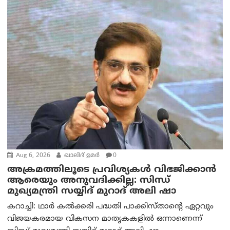
Aug 6, 2026
ഖാലിദ് ഉമര്‍
0
അക്രമത്തിലൂടെ പ്രവിശ്യകൾ വിഭജിക്കാൻ
ആരെയും അനുവദിക്കില്ല: സിന്ധ്
മുഖ്യമന്ത്രി സയ്യിദ് മുറാദ് അലി ഷാ
കറാച്ചി: ഥാർ കൽക്കരി പദ്ധതി പാക്കിസ്താന്റെ ഏറ്റവും
വിജയകരമായ വികസന മാതൃകകളിൽ ഒന്നാണെന്ന്