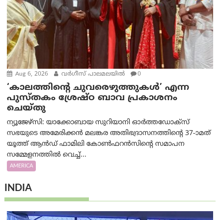
Aug 6, 2026
വര്‍ഗീസ് പാലമലയില്‍
0
‘കാലത്തിന്‍റെ ചുവരെഴുത്തുകള്‍’ എന്ന
പുസ്തകം ശ്രേഷ്ഠ ബാവ പ്രകാശനം
ചെയ്തു
ന്യൂജേഴ്സി: യാക്കോബായ സുറിയാനി ഓര്‍ത്തഡോക്സ്
സഭയുടെ അമേരിക്കന്‍ മലങ്കര അതിഭദ്രാസനത്തിന്‍റെ 37-ാമത്
യൂത്ത് ആന്‍ഡ് ഫാമിലി കോണ്‍ഫറന്‍സിന്‍റെ സമാപന
സമ്മേളനത്തില്‍ വെച്ച്...
AMERICA
INDIA