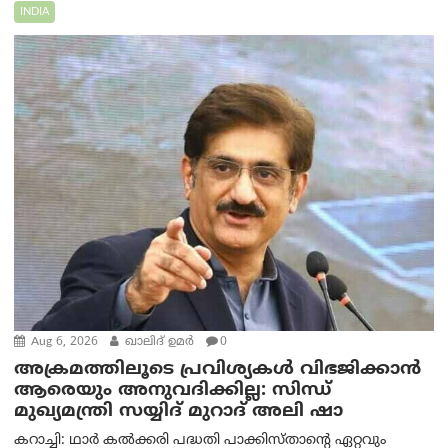
INDIA
Aug 6, 2026
ഖാലിദ് ഉമര്‍
0
അക്രമത്തിലൂടെ പ്രവിശ്യകൾ വിഭജിക്കാൻ
ആരെയും അനുവദിക്കില്ല: സിന്ധ്
മുഖ്യമന്ത്രി സയ്യിദ് മുറാദ് അലി ഷാ
കറാച്ചി: ഥാർ കൽക്കരി പദ്ധതി പാക്കിസ്താന്റെ ഏറ്റവും