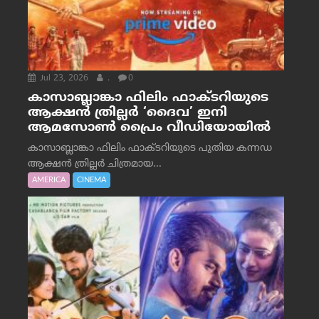
Jul 23, 2026
.
0
കാസാബ്ലാങ്കാ ഫിലിം ഫാക്ടറിയുടെ
ആക്ഷൻ ത്രില്ലർ ‘ദൈവ’ ഇനി
ആമസോൺ പ്രൈം വീഡിയോയിൽ
കാസാബ്ലാങ്കാ ഫിലിം ഫാക്ടറിയുടെ പുതിയ കന്നഡ
ആക്ഷൻ ത്രില്ലർ ചിത്രമായ...
AMERICA
CINEMA