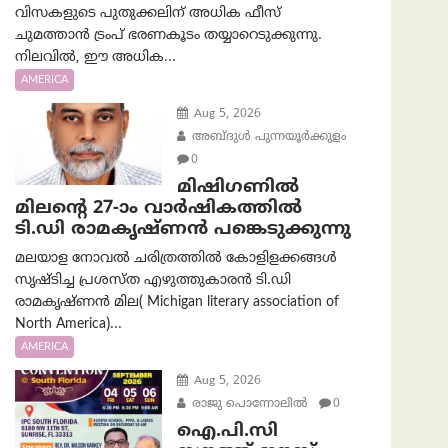
വിസകളുടെ പുതുക്കലിന് അധിക ഫീസ്
ചുമത്താൻ ട്രംപ് ഭരണകൂടം തയ്യാറെടുക്കുന്നു.
നിലവിൽ, ഈ അധിക...
AMERICA
Aug 5, 2026
അബ്ദുൾ പുന്നയൂർക്കുളം
0
മിഷിഗണിൽ
മിലന്റെ 27-ാം വാർഷികത്തിൽ
ടി.ഡി രാമകൃഷ്ണൻ പങ്കെടുക്കുന്നു
മലയാള നോവൽ ചരിത്രത്തിൽ കോളിളക്കങ്ങൾ
സൃഷ്ടിച്ച പ്രശസ്‌ത എഴുത്തുകാരൻ ടി.ഡി
രാമകൃഷ്ണൻ മില( Michigan literary association of
North America)...
AMERICA
Aug 5, 2026
രാജു പൊന്നോലിൽ
0
ഐ.പി.സി