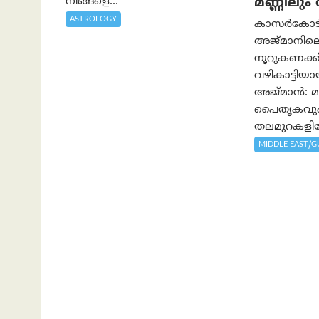
നിങ്ങളെ...
മണ്ണിലു
ASTROLOGY
കാസർകോടിന്
അജ്മാനിലെ
നൂറുകണക്കി
വഴികാട്ടി
അജ്മാൻ: മാ
പൈതൃകവും 
തലമുറകളിലേ
MIDDLE EAST/G