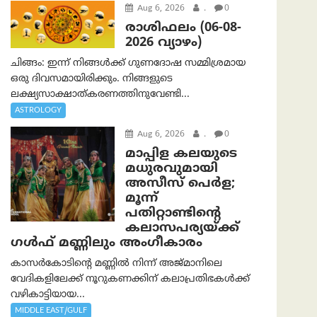
Aug 6, 2026
.
0
രാശിഫലം (06-08-
2026 വ്യാഴം)
ചിങ്ങം: ഇന്ന് നിങ്ങൾക്ക് ഗുണദോഷ സമ്മിശ്രമായ
ഒരു ദിവസമായിരിക്കും. നിങ്ങളുടെ
ലക്ഷ്യസാക്ഷാത്കരണത്തിനുവേണ്ടി...
ASTROLOGY
Aug 6, 2026
.
0
മാപ്പിള കലയുടെ
മധുരവുമായി
അസീസ് പെർള;
മൂന്ന്
പതിറ്റാണ്ടിന്റെ
കലാസപര്യയ്ക്ക്
ഗൾഫ് മണ്ണിലും അംഗീകാരം
കാസർകോടിന്റെ മണ്ണിൽ നിന്ന് അജ്മാനിലെ
വേദികളിലേക്ക് നൂറുകണക്കിന് കലാപ്രതിഭകൾക്ക്
വഴികാട്ടിയായ...
MIDDLE EAST/GULF