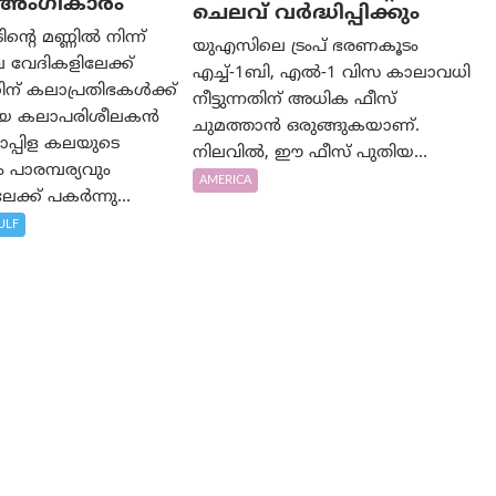
ം അംഗീകാരം
ചെലവ് വർദ്ധിപ്പിക്കും
റെ മണ്ണിൽ നിന്ന്
യുഎസിലെ ട്രംപ് ഭരണകൂടം
 വേദികളിലേക്ക്
എച്ച്-1ബി, എൽ-1 വിസ കാലാവധി
ന് കലാപ്രതിഭകൾക്ക്
നീട്ടുന്നതിന് അധിക ഫീസ്
യായ കലാപരിശീലകൻ
ചുമത്താൻ ഒരുങ്ങുകയാണ്.
പ്പിള കലയുടെ
നിലവിൽ, ഈ ഫീസ് പുതിയ...
പാരമ്പര്യവും
AMERICA
ക്ക് പകർന്നു...
ULF