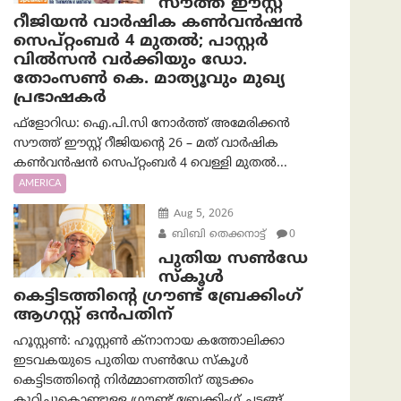
സൗത്ത് ഈസ്റ്റ്
റീജിയൻ വാർഷിക കൺവൻഷൻ
സെപ്റ്റംബർ 4 മുതൽ; പാസ്റ്റർ
വിൽസൻ വർക്കിയും ഡോ.
തോംസൺ കെ. മാത്യൂവും മുഖ്യ
പ്രഭാഷകർ
ഫ്ളോറിഡ: ഐ.പി.സി നോർത്ത് അമേരിക്കൻ
സൗത്ത് ഈസ്റ്റ് റീജിയന്റെ 26 – മത് വാർഷിക
കൺവൻഷൻ സെപ്റ്റംബർ 4 വെള്ളി മുതൽ...
AMERICA
Aug 5, 2026
ബിബി തെക്കനാട്ട്
0
പുതിയ സൺഡേ
സ്കൂൾ
കെട്ടിടത്തിന്റെ ഗ്രൗണ്ട് ബ്രേക്കിംഗ്
ആഗസ്റ്റ് ഒൻപതിന്
ഹൂസ്റ്റൺ: ഹൂസ്റ്റൺ ക്നാനായ കത്തോലിക്കാ
ഇടവകയുടെ പുതിയ സൺഡേ സ്കൂൾ
കെട്ടിടത്തിന്റെ നിർമ്മാണത്തിന് തുടക്കം
കുറിച്ചുകൊണ്ടുള്ള ഗ്രൗണ്ട് ബ്രേക്കിംഗ് ചടങ്ങ്