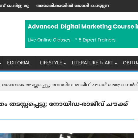
ിന്റെ കലാസപര്യയ്ക്ക് ഗൾഫ് മണ്ണിലും അംഗീകാരം
ില്‍ ജോലി ചെയ്യുന്ന ഇന്ത്യക്കാർക്ക് എച്ച്-1ബി വിസ നിയമങ്
ആരോഗ്യ, പൈതൃക സ
EDITORIAL
LIFESTYLE
LITERATURE & ART
OBITU
ഗതം തടസ്സപ്പെട്ടു; നോയിഡ-രാജീവ് ചൗക്ക് മെട്രോ സർവീസ
സ്സപ്പെട്ടു; നോയിഡ-രാജീവ് ചൗക്ക്