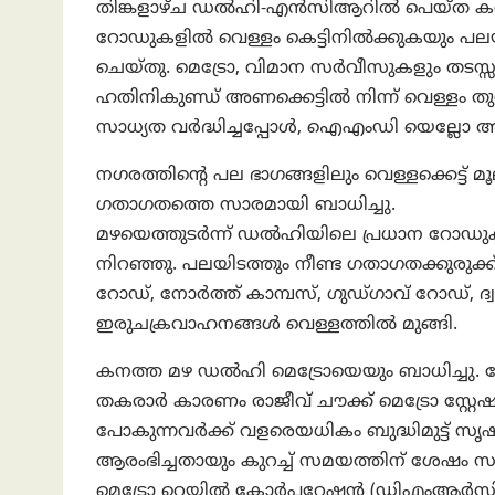
തിങ്കളാഴ്ച ഡൽഹി-എൻസിആറിൽ പെയ്ത കനത്
റോഡുകളിൽ വെള്ളം കെട്ടിനിൽക്കുകയും പലയി
ചെയ്തു. മെട്രോ, വിമാന സർവീസുകളും തടസ്സപ്പെട്
ഹതിനികുണ്ഡ് അണക്കെട്ടിൽ നിന്ന് വെള്ളം തുറ
സാധ്യത വർദ്ധിച്ചപ്പോൾ, ഐഎംഡി യെല്ലോ അലേർട്
നഗരത്തിന്റെ പല ഭാഗങ്ങളിലും വെള്ളക്കെട്
ഗതാഗതത്തെ സാരമായി ബാധിച്ചു.
മഴയെത്തുടർന്ന് ഡൽഹിയിലെ പ്രധാന റോഡു
നിറഞ്ഞു. പലയിടത്തും നീണ്ട ഗതാഗതക്കുരുക്ക്
റോഡ്, നോർത്ത് കാമ്പസ്, ഗുഡ്ഗാവ് റോഡ്, ദ
ഇരുചക്രവാഹനങ്ങൾ വെള്ളത്തിൽ മുങ്ങി.
കനത്ത മഴ ഡൽഹി മെട്രോയെയും ബാധിച്ചു. നോ
തകരാർ കാരണം രാജീവ് ചൗക്ക് മെട്രോ സ്റ്റേ
പോകുന്നവർക്ക് വളരെയധികം ബുദ്ധിമുട്ട് സൃ
ആരംഭിച്ചതായും കുറച്ച് സമയത്തിന് ശേഷം
മെട്രോ റെയിൽ കോർപ്പറേഷൻ (ഡിഎംആർസി)