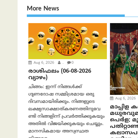
More News
Aug 6, 2026
.
0
രാശിഫലം (06-08-2026
വ്യാഴം)
ചിങ്ങം: ഇന്ന് നിങ്ങൾക്ക്
ഗുണദോഷ സമ്മിശ്രമായ ഒരു
Aug 6, 2026
ദിവസമായിരിക്കും. നിങ്ങളുടെ
മാപ്പിള 
ലക്ഷ്യസാക്ഷാത്കരണത്തിനുവേ
മധുരവു
ണ്ടി നിങ്ങളിന്ന് പ്രവർത്തിക്കുകയും
പെർള; മൂന
അതില്‍ വിജയിക്കുകയും ചെയ്യും.
പതിറ്റാണ്ട
മാനസികമായ അസ്വസ്ഥത
കലാസപര്