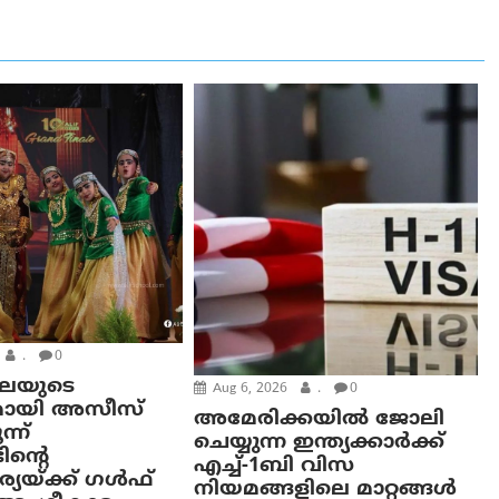
.
0
കലയുടെ
Aug 6, 2026
.
0
മായി അസീസ്
അമേരിക്കയില്‍ ജോലി
്ന്
ചെയ്യുന്ന ഇന്ത്യക്കാർക്ക്
ിന്റെ
എച്ച്-1ബി വിസ
യയ്ക്ക് ഗൾഫ്
നിയമങ്ങളിലെ മാറ്റങ്ങൾ