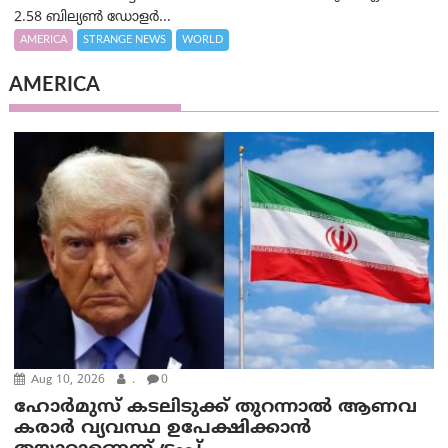
2.58 ബില്യൺ ഡോളർ...
AMERICA
STRANGE NEWS
WORLD
AMERICA
Aug 10, 2026
.
0
ഹോർമുസ് കടലിടുക്ക് തുറന്നാൽ ആണവ
കരാർ വ്യവസ്ഥ ഉപേക്ഷിക്കാൻ