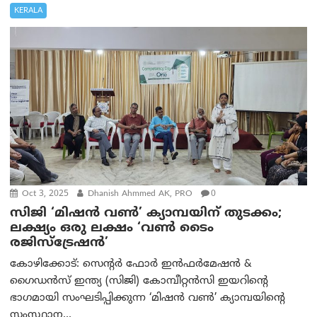
KERALA
Oct 3, 2025
Dhanish Ahmmed AK, PRO
0
സിജി ‘മിഷൻ വൺ’ ക്യാമ്പയിന് തുടക്കം;
ലക്ഷ്യം ഒരു ലക്ഷം ‘വൺ ടൈം
രജിസ്‌ട്രേഷൻ’
കോഴിക്കോട്: സെന്റർ ഫോർ ഇൻഫർമേഷൻ &
ഗൈഡൻസ്‌ ഇന്ത്യ (സിജി) കോമ്പീറ്റൻസി ഇയറിന്റെ
ഭാഗമായി സംഘടിപ്പിക്കുന്ന ‘മിഷൻ വൺ’ ക്യാമ്പയിന്റെ
സംസ്ഥാന...