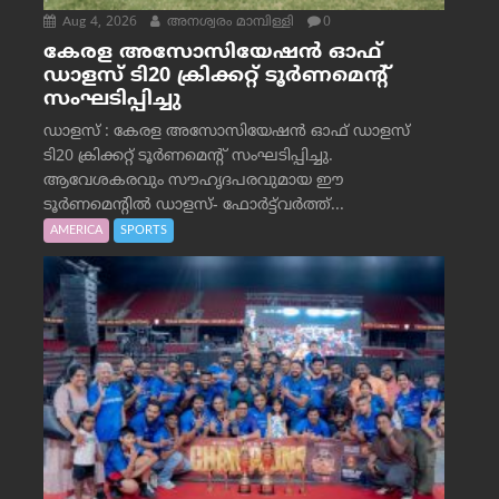
Aug 4, 2026
അനശ്വരം മാമ്പിള്ളി
0
കേരള അസോസിയേഷൻ ഓഫ്
ഡാളസ് ടി20 ക്രിക്കറ്റ് ടൂർണമെന്റ്
സംഘടിപ്പിച്ചു
ഡാളസ് : കേരള അസോസിയേഷൻ ഓഫ് ഡാളസ്
ടി20 ക്രിക്കറ്റ് ടൂർണമെന്റ് സംഘടിപ്പിച്ചു.
ആവേശകരവും സൗഹൃദപരവുമായ ഈ
ടൂർണമെന്റിൽ ഡാളസ്- ഫോർട്ട്‌വര്‍ത്ത്...
AMERICA
SPORTS