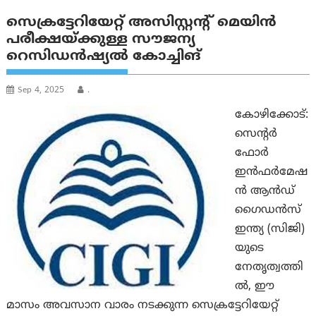
സെക്രട്ടേറിയേറ്റ് അസിസ്റ്റന്റ് മെയിൻ
പരീക്ഷയ്ക്കുള്ള സൗജന്യ
റെസിഡൻഷ്യൽ കോച്ചിങ്
Sep 4, 2025
.
കോഴിക്കോട്:
സെന്റർ
ഫോർ
ഇൻഫർമേഷ
ൻ ആൻഡ്
ഗൈഡൻസ്
ഇന്ത്യ (സിജി)
യുടെ
നേതൃത്വത്തി
ൽ, ഈ
മാസം അവസാന വാരം നടക്കുന്ന സെക്രട്ടേറിയേറ്റ്