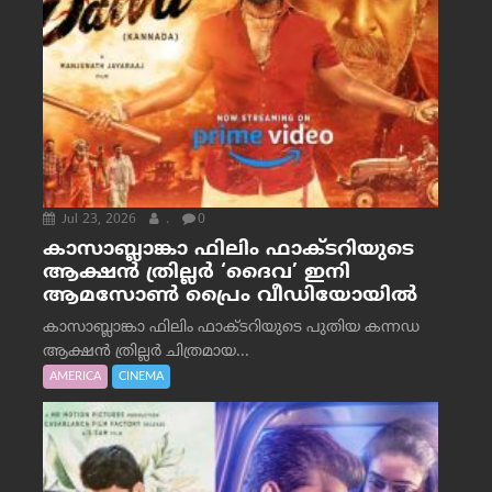
Jul 23, 2026
.
0
കാസാബ്ലാങ്കാ ഫിലിം ഫാക്ടറിയുടെ
ആക്ഷൻ ത്രില്ലർ ‘ദൈവ’ ഇനി
ആമസോൺ പ്രൈം വീഡിയോയിൽ
കാസാബ്ലാങ്കാ ഫിലിം ഫാക്ടറിയുടെ പുതിയ കന്നഡ
ആക്ഷൻ ത്രില്ലർ ചിത്രമായ...
AMERICA
CINEMA