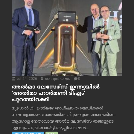
Jul 24, 2026
രാഹുല്‍ ധിംഗ്ര
0
അൽമാ ലേസേഴ്സ് ഇന്ത്യയിൽ
‘അൽമാ ഹാർമണി ടിഎം’
പുറത്തിറക്കി
ന്യൂഡൽഹി: ഊർജ്ജ അധിഷ്ഠിത മെഡിക്കൽ
സൗന്ദര്യാത്മക സാങ്കേതിക വിദ്യകളുടെ മേഖലയിലെ
ആഗോള നേതാവായ അൽമ ലേസേഴ്സ് തങ്ങളുടെ
ഏറ്റവും പുതിയ മൾട്ടി-ആപ്ലിക്കേഷൻ...