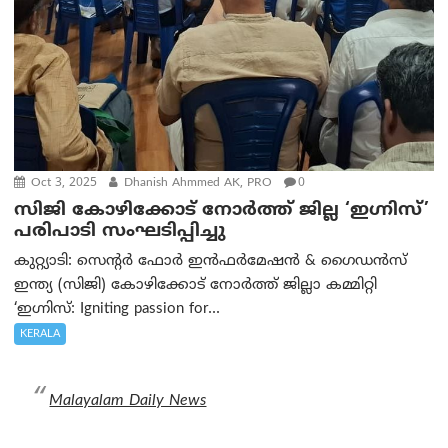
Oct 3, 2025
Dhanish Ahmmed AK, PRO
0
സിജി കോഴിക്കോട് നോർത്ത് ജില്ല ‘ഇഗ്നിസ്’
പരിപാടി സംഘടിപ്പിച്ചു
കുറ്റ്യാടി: സെന്റർ ഫോർ ഇൻഫർമേഷൻ & ഗൈഡൻസ്
ഇന്ത്യ (സിജി) കോഴിക്കോട് നോർത്ത് ജില്ലാ കമ്മിറ്റി
‘ഇഗ്നിസ്: Igniting passion for...
KERALA
Malayalam Daily News