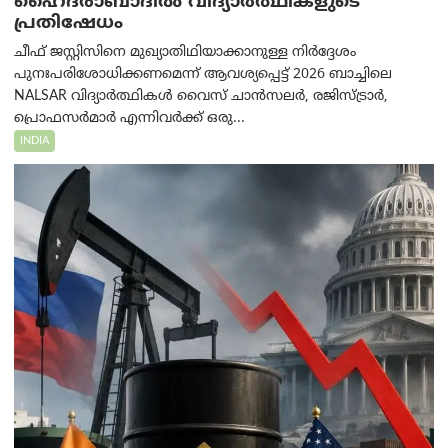
ഹൈദരാബാദില്‍ വിദ്യാർത്ഥികളുടെ
പ്രതിഷേധം
ചീഫ് ജസ്റ്റിസിനെ മുഖ്യാതിഥിയാക്കാനുള്ള നിർദ്ദേശം
പുനഃപരിശോധിക്കണമെന്ന് ആവശ്യപ്പെട്ട് 2026 ബാച്ചിലെ
NALSAR വിദ്യാർത്ഥികൾ വൈസ് ചാൻസലർ, രജിസ്ട്രാർ,
പ്രൊഫസർമാർ എന്നിവർക്ക് ഒരു...
INDIA