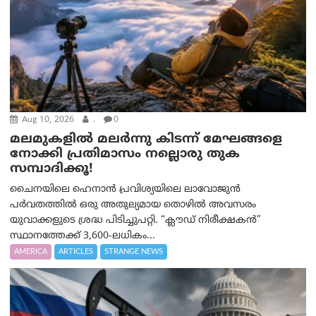
Aug 10, 2026
.
0
മലമുകളില്‍ മലര്‍ന്നു കിടന്ന് മേഘങ്ങളെ
നോക്കി പ്രതിമാസം നല്ലൊരു തുക
സമ്പാദിക്കൂ!
ചൈനയിലെ ഹെനാൻ പ്രവിശ്യയിലെ ലാവോജുൻ
പർവതത്തിൽ ഒരു അതുല്യമായ തൊഴിൽ അവസരം
യുവാക്കളുടെ ശ്രദ്ധ പിടിച്ചുപറ്റി. “ക്ലൗഡ് നിരീക്ഷകൻ”
സ്ഥാനത്തേക്ക് 3,600-ലധികം...
AMERICA
ARTICLES
STRANGE NEWS