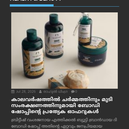
Jul 28, 2026
രാഹുല്‍ ധിംഗ്ര
0
കാലവർഷത്തിൽ ചർമ്മത്തിനും മുടി
സംരക്ഷണത്തിനുമായി ബോഡി
ഷോപ്പിന്റെ പ്രത്യേക ഓഫറുകൾ
ബ്രിട്ടീഷ് വംശജനായ എത്തിക്കൽ ബ്യൂട്ടി ബ്രാൻഡായ ദി
ബോഡി ഷോപ്പ് അതിന്റെ ഏറ്റവും ജനപ്രിയമായ