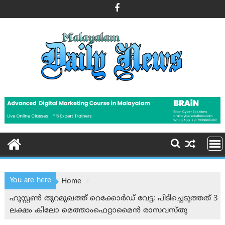
Skip
to
content
You are here
Home
ഹൂസ്റ്റൺ തുറമുഖത്ത് റെക്കോർഡ് വേട്ട; പിടിച്ചെടുത്തത് 3
ലക്ഷം കിലോ മെത്താംഫെറ്റാമൈൻ രാസവസ്തു