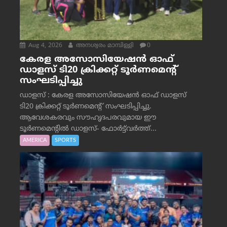
Aug 4, 2026
അനശ്വരം മാമ്പിള്ളി
0
കേരള അസോസിയേഷൻ ഓഫ്
ഡാളസ് ടി20 ക്രിക്കറ്റ് ടൂർണമെന്റ്
സംഘടിപ്പിച്ചു
ഡാളസ് : കേരള അസോസിയേഷൻ ഓഫ് ഡാളസ്
ടി20 ക്രിക്കറ്റ് ടൂർണമെന്റ് സംഘടിപ്പിച്ചു.
ആവേശകരവും സൗഹൃദപരവുമായ ഈ
ടൂർണമെന്റിൽ ഡാളസ്- ഫോർട്ട്‌വര്‍ത്ത്...
AMERICA
SPORTS