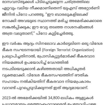
രാസവസ്തുക്കൾ പിടിച്ചെടുക്കുന്ന ചരിത്രത്തിലെ
ഏറ്റവും വലിയ നീക്കമാണിതെന്ന് യുഎസ് അറ്റോർണി
ജീനിൻ പിറോ പറഞ്ഞു. “ഈ ബാരലുകളിലേക്ക്
നോക്കി അവയുടെ സ്ഥാനത്ത് മരിച്ച അമേരിക്കക്കാരെ
സങ്കൽപ്പിക്കുക; ഈ വേട്ട തടഞ്ഞ നാശനഷ്ടങ്ങൾ
അത്ര വലുതാണ്,” പിറോ കൂട്ടിച്ചേർത്തു.
ഈ വർഷം ആദ്യം സിനലോവ കാർട്ടെലിനെ ഒരു വിദേശ
ഭീകര സംഘടനയായി (Foreign Terrorist Organization)
പ്രഖ്യാപിച്ചതിനാൽ, പ്രോസിക്യൂട്ടർമാർക്ക് ഭീകരവാദ
നിയമങ്ങൾ ഉപയോഗിച്ച് വേഗത്തിൽ
നടപടിയെടുക്കാൻ കഴിഞ്ഞതായി അധികൃതർ
വ്യക്തമാക്കി. വിദേശ ഭീകരസംഘത്തിന് ഭൗതിക
സഹായം നൽകിയതിന് ഭീകരവാദ നിയമപ്രകാരം
വാറണ്ട് പുറപ്പെടുവിക്കുന്നത് ഇത് ആദ്യമായാണ്.
2023-ൽ അമേരിക്കയിൽ 34,800-ലധികം ആളുകൾ
പ്രധാനമായും മെത്താംഫെറ്റാമൈൻ ഉപയോഗിച്ചുള്ള