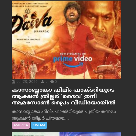
Jul 23, 2026
.
0
കാസാബ്ലാങ്കാ ഫിലിം ഫാക്ടറിയുടെ
ആക്ഷൻ ത്രില്ലർ ‘ദൈവ’ ഇനി
ആമസോൺ പ്രൈം വീഡിയോയിൽ
കാസാബ്ലാങ്കാ ഫിലിം ഫാക്ടറിയുടെ പുതിയ കന്നഡ
ആക്ഷൻ ത്രില്ലർ ചിത്രമായ...
AMERICA
CINEMA