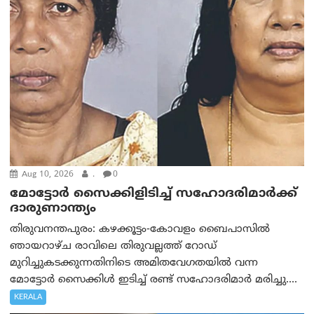
Aug 10, 2026
.
0
മോട്ടോര്‍ സൈക്കിളിടിച്ച് സഹോദരിമാര്‍ക്ക്
ദാരുണാന്ത്യം
തിരുവനന്തപുരം: കഴക്കൂട്ടം-കോവളം ബൈപാസിൽ
ഞായറാഴ്ച രാവിലെ തിരുവല്ലത്ത് റോഡ്
മുറിച്ചുകടക്കുന്നതിനിടെ അമിതവേഗതയിൽ വന്ന
മോട്ടോർ സൈക്കിൾ ഇടിച്ച് രണ്ട് സഹോദരിമാർ മരിച്ചു....
KERALA