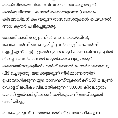
മെക്സിക്കോയിലെ സിനലോവ മയക്കുമരുന്ന്
കാർട്ടെലിനായി കടത്തിക്കൊണ്ടുവന്ന 3 ലക്ഷം
കിലോയിലധികം വരുന്ന രാസവസ്തുക്കൾ ഫെഡറൽ
അധികൃതർ പിടിച്ചെടുത്തു.
പോർട്ട് ഓഫ് ഹൂസ്റ്റണിൽ നടന്ന റെയ്ഡിൽ,
ഹോംലാൻഡ് സെക്യൂരിറ്റി ഇൻവെസ്റ്റിഗേഷൻസ്
(എച്ച്എസ്ഐ) ഏജൻറുമാർ ആറ് കണ്ടെയ്‌നറുകളിൽ
നിറച്ച ബെൻസൈൽ ആൽക്കഹോളും ആറ്
കണ്ടെയ്‌നറുകളിൽ എൻ-മീഥൈൽ ഫോർമാമൈഡും
പിടിച്ചെടുത്തു. മയക്കുമരുന്ന് നിർമ്മാണത്തിന്
ഉപയോഗിക്കുന്ന ഈ രാസവസ്തുക്കൾക്ക് 569 മില്യൺ
ഡോളറിലധികം വിലമതിക്കുന്ന 190,000 കിലോഗ്രാം
മെത്ത് ഉത്പാദിപ്പിക്കാൻ കഴിയുമെന്ന് അധികൃതർ
അറിയിച്ചു.
മയക്കുമരുന്ന് നിർമ്മാണത്തിന് ഉപയോഗിക്കുന്ന