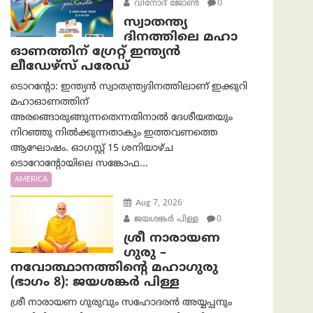
വിനോദ് ജോൺ
0
സ്വാതന്ത്യ
ദിനത്തിലെ മഹാ
ഓണത്തിന് ഗ്രേറ്റ് ഇന്ത്യൻ
ലീഡേഴ്സ് പരേഡ്
ടൊറന്റോ: ഇന്ത്യൻ സ്വാതന്ത്ര്യദിനത്തിലാണ് ഇക്കുറി
മഹാഓണത്തിന്
അരങ്ങൊരുങ്ങുന്നതെന്നതിനാൽ ദേശീയതയും
നിറഞ്ഞു നിൽക്കുന്നതാകും ഇത്തവണത്തെ
ആഘോഷം. ഓഗസ്റ്റ് 15 ശനിയാഴ്ച
ടൊറോന്റോയിലെ സങ്കോഫ...
AMERICA
Aug 7, 2026
ജയശങ്കര്‍ പിള്ള
0
ശ്രീ നാരായണ
ഗുരു –
നവോത്ഥാനത്തിന്റെ മഹാഗുരു
(ഭാഗം 8): ജയശങ്കര്‍ പിള്ള
ശ്രീ നാരായണ ഗുരുവും സഹോദരൻ അയ്യപ്പനും