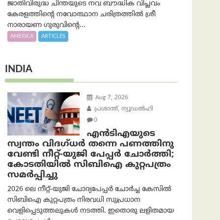
ജാതിവിരുദ്ധ ചിന്തയുടെ നവ ബൗദ്ധിക വിപ്ലവം
കേരളത്തിന്റെ നവോത്ഥാന ചരിത്രത്തിൽ ശ്രീ
നാരായണ ഗുരുവിന്റെ...
AMERICA
ARTICLES
INDIA
Aug 7, 2026
പ്രശാന്ത്, ന്യൂഡല്‍ഹി
0
എൻ‌ടി‌എയുടെ
സ്വന്തം വിദഗ്ധർ തന്നെ പണത്തിനു
വേണ്ടി നീറ്റ്-യു‌ജി പേപ്പർ ചോർത്തി;
കോടതിയില്‍ സിബിഐ കുറ്റപത്രം
സമര്‍പ്പിച്ചു
2026 ലെ നീറ്റ്-യുജി ചോദ്യപേപ്പർ ചോർച്ച കേസിൽ
സിബിഐ കുറ്റപത്രം നിരവധി സുപ്രധാന
വെളിപ്പെടുത്തലുകൾ നടത്തി. ഇതൊരു ലളിതമായ