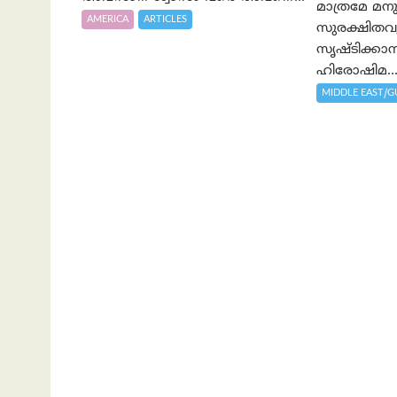
മാത്രമേ മനു
AMERICA
ARTICLES
സുരക്ഷിതവു
സൃഷ്ടിക്കാ
ഹിരോഷിമ..
MIDDLE EAST/G