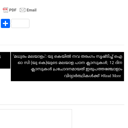
R
S
e
h
d
ar
di
e
‘മധുരം മലയാളം’: യു കെയിൽ നവ തരംഗം സൃഷ്ടിച്ച് ഐ
t
ൾ
ഓ സി (യു കെ)യുടെ മലയാള പഠന ക്ലാസുകൾ; 12 ദിന
ക്ലാസുകൾ പ്രചോദനമായത് ഇരുപത്തഞ്ചോളാം
വിദ്യാർത്ഥികൾക്ക്