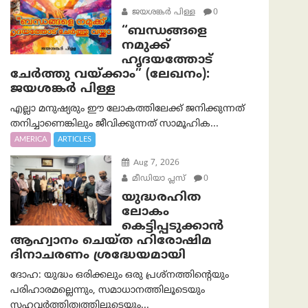
ജയശങ്കര്‍ പിള്ള
0
“ബന്ധങ്ങളെ
നമുക്ക്
ഹൃദയത്തോട്
ചേർത്തു വയ്ക്കാം” (ലേഖനം):
ജയശങ്കര്‍ പിള്ള
എല്ലാ മനുഷ്യരും ഈ ലോകത്തിലേക്ക് ജനിക്കുന്നത്
തനിച്ചാണെങ്കിലും ജീവിക്കുന്നത് സാമൂഹിക...
AMERICA
ARTICLES
Aug 7, 2026
മീഡിയാ പ്ലസ്
0
യുദ്ധരഹിത
ലോകം
കെട്ടിപ്പടുക്കാന്‍
ആഹ്വാനം ചെയ്ത ഹിരോഷിമ
ദിനാചരണം ശ്രദ്ധേയമായി
ദോഹ: യുദ്ധം ഒരിക്കലും ഒരു പ്രശ്‌നത്തിന്റെയും
പരിഹാരമല്ലെന്നും, സമാധാനത്തിലൂടെയും
സഹവര്‍ത്തിത്വത്തിലൂടെയും...