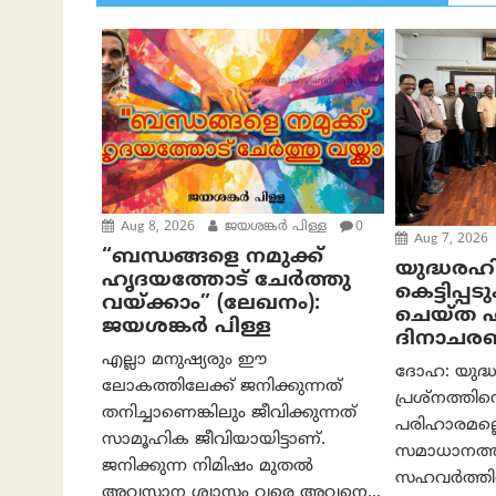
Aug 8, 2026
ജയശങ്കര്‍ പിള്ള
0
Aug 7, 2026
“ബന്ധങ്ങളെ നമുക്ക്
യുദ്ധര
ഹൃദയത്തോട് ചേർത്തു
കെട്ടിപ്പ
വയ്ക്കാം” (ലേഖനം):
ചെയ്ത 
ജയശങ്കര്‍ പിള്ള
ദിനാചരണ
എല്ലാ മനുഷ്യരും ഈ
ദോഹ: യുദ്ധ
ലോകത്തിലേക്ക് ജനിക്കുന്നത്
പ്രശ്‌നത്തിന
തനിച്ചാണെങ്കിലും ജീവിക്കുന്നത്
പരിഹാരമല്ലെ
സാമൂഹിക ജീവിയായിട്ടാണ്.
സമാധാനത്ത
ജനിക്കുന്ന നിമിഷം മുതൽ
സഹവര്‍ത്തി
അവസാന ശ്വാസം വരെ അവനെ...