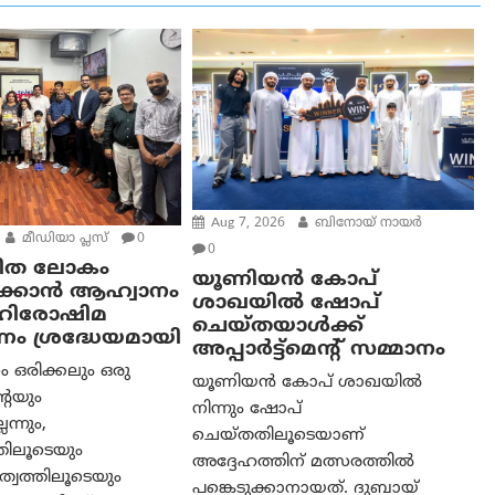
Aug 7, 2026
ബിനോയ് നായര്‍
മീഡിയാ പ്ലസ്
0
0
ഹിത ലോകം
യൂണിയൻ കോപ്
ടുക്കാന്‍ ആഹ്വാനം
ശാഖയിൽ ഷോപ്
ഹിരോഷിമ
ചെയ്തയാൾക്ക്
ം ശ്രദ്ധേയമായി
അപ്പാർട്ട്മെന്റ് സമ്മാനം
ം ഒരിക്കലും ഒരു
യൂണിയൻ കോപ് ശാഖയിൽ
്റെയും
നിന്നും ഷോപ്
ന്നും,
ചെയ്തതിലൂടെയാണ്
ിലൂടെയും
അദ്ദേഹത്തിന് മത്സരത്തിൽ
ത്വത്തിലൂടെയും
പങ്കെടുക്കാനായത്. ദുബായ്