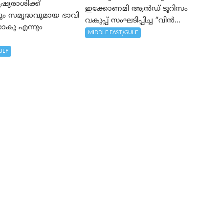
ഷ്യരാശിക്ക്
ഇക്കോണമി ആൻഡ് ടൂറിസം
ം സമൃദ്ധവുമായ ഭാവി
വകുപ്പ് സംഘടിപ്പിച്ച “വിൻ...
നാകൂ എന്നും
MIDDLE EAST/GULF
.
ULF