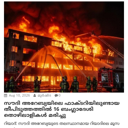
Aug 10, 2026
മുര്‍ഷിദ
0
സൗദി അറേബ്യയിലെ ഫാക്ടറിയിലുണ്ടായ
തീപിടുത്തത്തിൽ 16 ബംഗ്ലാദേശി
തൊഴിലാളികൾ മരിച്ചു
റിയാദ്: സൗദി അറേബ്യയുടെ തലസ്ഥാനമായ റിയാദിലെ മൂസ