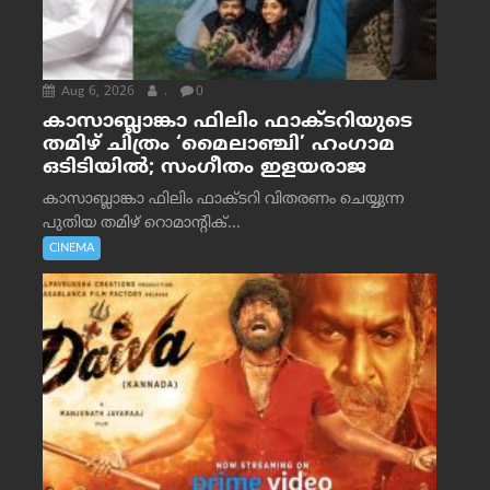
Aug 6, 2026
.
0
കാസാബ്ലാങ്കാ ഫിലിം ഫാക്ടറിയുടെ
തമിഴ് ചിത്രം ‘മൈലാഞ്ചി’ ഹംഗാമ
ഒടിടിയിൽ; സംഗീതം ഇളയരാജ
കാസാബ്ലാങ്കാ ഫിലിം ഫാക്ടറി വിതരണം ചെയ്യുന്ന
പുതിയ തമിഴ് റൊമാന്റിക്...
CINEMA