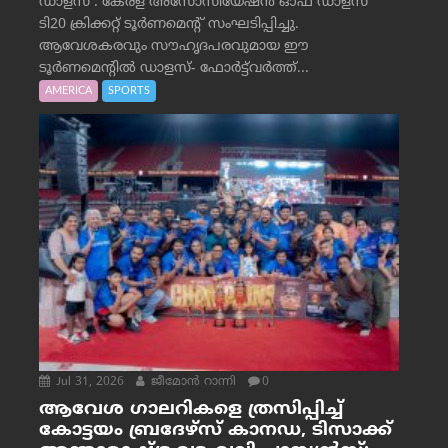
ഡാളസ് : കേരള അസോസിയേഷൻ ഓഫ് ഡാളസ്
ടി20 ക്രിക്കറ്റ് ടൂർണമെന്റ് സംഘടിപ്പിച്ചു.
ആവേശകരവും സൗഹൃദപരവുമായ ഈ
ടൂർണമെന്റിൽ ഡാളസ്- ഫോർട്ട്‌വര്‍ത്ത്...
AMERICA
SPORTS
Jul 31, 2026
ജീമോന്‍ റാന്നി
0
ആവേശ ഗാലറികളെ ത്രസിപ്പിച്ച്
കോട്ടയം ബ്രദേഴ്‌സ് കാനഡ, ടിസാക്ക്