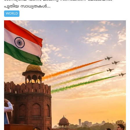
പുതിയ സാധ്യതകൾ...
WORLD