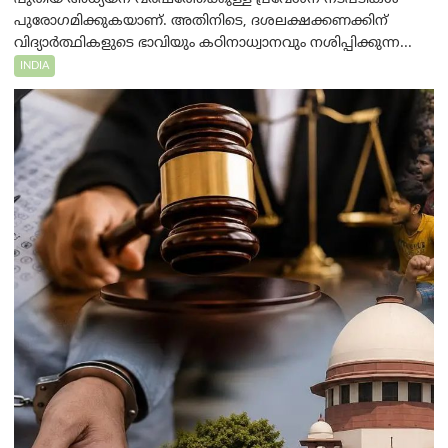
പുരോഗമിക്കുകയാണ്. അതിനിടെ, ദശലക്ഷക്കണക്കിന്
വിദ്യാർത്ഥികളുടെ ഭാവിയും കഠിനാധ്വാനവും നശിപ്പിക്കുന്ന...
INDIA