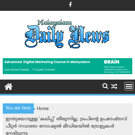
Skip
to
content
You are here
Home
ഇന്ത്യയോടുള്ള ‘കലിപ്പ്’ തീരുന്നില്ല; ട്രംപിന്റെ ഉപദേഷ്ടാവ്
പീറ്റര്‍ നവാരോ സോഷ്യല്‍ മീഡിയയില്‍ ട്രോളുകള്‍
നേരിടുന്നു