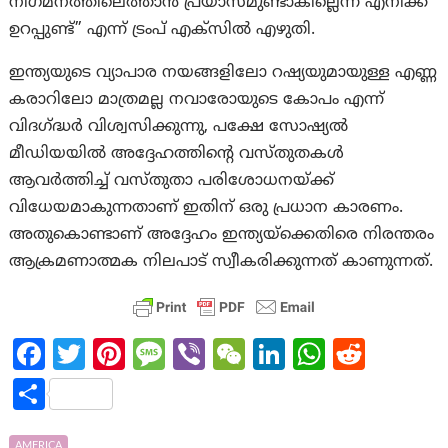
നിഗമനത്തിലെത്താൻ പ്രയാസമുണ്ടാകില്ലെന്ന് എനിക്ക്
ഉറപ്പുണ്ട്” എന്ന് ട്രംപ് എക്സില്‍ എഴുതി.
ഇന്ത്യയുടെ വ്യാപാര നയങ്ങളിലോ റഷ്യയുമായുള്ള എണ്ണ
കരാറിലോ മാത്രമല്ല നവാരോയുടെ കോപം എന്ന്
വിദഗ്ദ്ധർ വിശ്വസിക്കുന്നു, പക്ഷേ സോഷ്യൽ
മീഡിയയിൽ അദ്ദേഹത്തിന്റെ വസ്തുതകൾ
ആവർത്തിച്ച് വസ്തുതാ പരിശോധനയ്ക്ക്
വിധേയമാകുന്നതാണ് ഇതിന് ഒരു പ്രധാന കാരണം.
അതുകൊണ്ടാണ് അദ്ദേഹം ഇന്ത്യയ്‌ക്കെതിരെ നിരന്തരം
ആക്രമണാത്മക നിലപാട് സ്വീകരിക്കുന്നത് കാണുന്നത്.
Fa
T
Pi
M
Vi
W
Li
W
R
ce
w
nt
es
b
e
n
h
e
S
b
itt
er
sa
er
C
ke
at
d
h
AMERICA