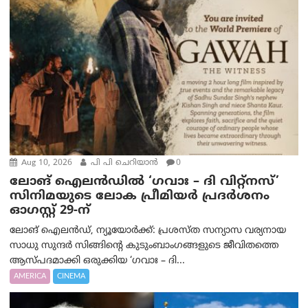
Aug 10, 2026
പി പി ചെറിയാൻ
0
ലോങ് ഐലൻഡിൽ ‘ഗവാഃ – ദി വിറ്റ്‌നസ്’
സിനിമയുടെ ലോക പ്രീമിയർ പ്രദർശനം
ഓഗസ്റ്റ് 29-ന്
ലോങ് ഐലൻഡ്, ന്യൂയോർക്ക്: പ്രശസ്ത സന്യാസ വര്യനായ
സാധു സുന്ദർ സിങ്ങിന്റെ കുടുംബാംഗങ്ങളുടെ ജീവിതത്തെ
ആസ്പദമാക്കി ഒരുക്കിയ ‘ഗവാഃ – ദി...
AMERICA
CINEMA