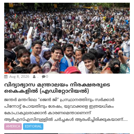
Aug 8, 2026
.
0
വിദ്യാഭ്യാസ മന്ത്രാലയം നിരക്ഷരരുടെ
കൈകളിൽ (എഡിറ്റോറിയല്‍)
ജന്തർ മന്തറിലെ “ജെൻ ജി” പ്രസ്ഥാനത്തിനും സർക്കാർ
പിന്നോട്ട് പോയതിനും ശേഷം, യുവാക്കളെ ഇത്രയധികം
കോപാകുലരാക്കാൻ കാരണമെന്താണെന്ന്
ആർ‌എസ്‌എസിനുള്ളിൽ ചർച്ചകൾ ആരംഭിച്ചിരിക്കുകയാണ്....
AMERICA
EDITORIAL