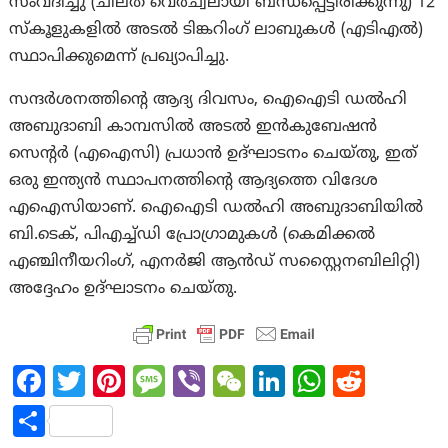
സംവദിച്ചു (ചിലത് വെർച്വലായി ബന്ധപ്പെട്ടിരിക്കുന്നു) 12
സ്കൂളുകളിൽ അടൽ ടിങ്കറിംഗ് ലാബുകൾ (എടിഎൽ)
സ്ഥാപിക്കുമെന്ന് പ്രഖ്യാപിച്ചു.
സന്ദർശനത്തിന്റെ ആദ്യ ദിവസം, ഐഐടി ഡൽഹി
അബുദാബി കാമ്പസിൽ അടൽ ഇൻകുബേഷൻ
സെന്റർ (എഐസി) പ്രധാൻ ഉദ്ഘാടനം ചെയ്തു, ഇത്
ഒരു ഇന്ത്യൻ സ്ഥാപനത്തിന്റെ ആദ്യത്തെ വിദേശ
എഐസിയാണ്. ഐഐടി ഡൽഹി അബുദാബിയിൽ
ബി.ടെക്, പിഎച്ച്ഡി പ്രോഗ്രാമുകൾ (കെമിക്കൽ
എഞ്ചിനീയറിംഗ്, എനർജി ആൻഡ് സസ്റ്റൈനബിലിറ്റി)
അദ്ദേഹം ഉദ്ഘാടനം ചെയ്തു.
Fa
T
Pi
M
Vi
W
Li
W
R
ce
w
nt
es
b
e
n
h
e
S
b
itt
er
sa
er
C
ke
at
d