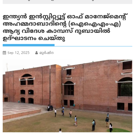
ഇന്ത്യൻ ഇൻസ്റ്റിറ്റ്യൂട്ട് ഓഫ് മാനേജ്‌മെന്റ്
അഹമ്മദാബാദിന്റെ (ഐഐഎം-എ)
ആദ്യ വിദേശ കാമ്പസ് ദുബായിൽ
ഉദ്ഘാടനം ചെയ്തു
Sep 12, 2025
മുര്‍ഷിദ