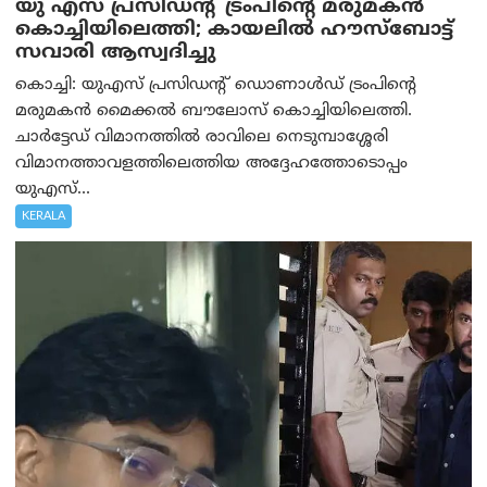
യു എസ് പ്രസിഡന്റ് ട്രംപിന്റെ മരുമകൻ
കൊച്ചിയിലെത്തി; കായലിൽ ഹൗസ്ബോട്ട്
സവാരി ആസ്വദിച്ചു
കൊച്ചി: യുഎസ് പ്രസിഡന്റ് ഡൊണാൾഡ് ട്രംപിന്റെ
മരുമകൻ മൈക്കൽ ബൗലോസ് കൊച്ചിയിലെത്തി.
ചാർട്ടേഡ് വിമാനത്തിൽ രാവിലെ നെടുമ്പാശ്ശേരി
വിമാനത്താവളത്തിലെത്തിയ അദ്ദേഹത്തോടൊപ്പം
യുഎസ്...
KERALA