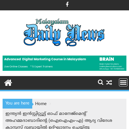
Skip
to
content
You are here
Home
ഇന്ത്യൻ ഇൻസ്റ്റിറ്റ്യൂട്ട് ഓഫ് മാനേജ്‌മെന്റ്
അഹമ്മദാബാദിന്റെ (ഐഐഎം-എ) ആദ്യ വിദേശ
കാമ്പസ് ദുബായിൽ ഉദ്ഘാടനം ചെയ്തു