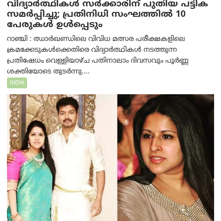
വിദ്യാർത്ഥികൾ സർക്കാരിന് പുതിയ പട്ടിക
സമർപ്പിച്ചു; പ്രതിനിധി സംഘത്തിൽ 10
പേരുകൾ ഉൾപ്പെടും
റാഞ്ചി : ഝാർഖണ്ഡിലെ വിവിധ മത്സര പരീക്ഷകളിലെ
ക്രമക്കേടുകൾക്കെതിരെ വിദ്യാർത്ഥികൾ നടത്തുന്ന
പ്രതിഷേധം വെള്ളിയാഴ്ച പതിനാലാം ദിവസവും പൂർണ്ണ
ശക്തിയോടെ തുടർന്നു....
INDIA