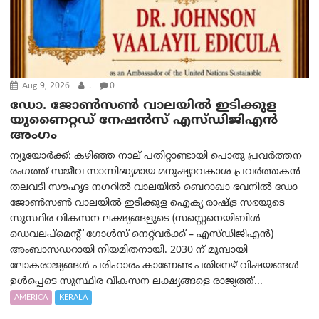
Aug 9, 2026
.
0
ഡോ. ജോൺസൺ വാലയിൽ ഇടിക്കുള
യുണൈറ്റഡ് നേഷൻസ് എസ്ഡിജിഎൻ
അംഗം
ന്യൂയോര്‍ക്ക്: കഴിഞ്ഞ നാല് പതിറ്റാണ്ടായി പൊതു പ്രവർത്തന
രംഗത്ത് സജീവ സാന്നിദ്ധ്യമായ മനുഷ്യാവകാശ പ്രവർത്തകൻ
തലവടി സൗഹൃദ നഗറിൽ വാലയിൽ ബെറാഖാ ഭവനിൽ ഡോ
ജോൺസൺ വാലയിൽ ഇടിക്കുള ഐക്യ രാഷ്ട്ര സഭയുടെ
സുസ്ഥിര വികസന ലക്ഷ്യങ്ങളുടെ (സസ്റ്റെനെയിബിൾ
ഡെവലപ്‌മെന്റ് ഗോൾസ് നെറ്റ്‌വർക്ക് – എസ്ഡിജിഎൻ)
അംബാസഡറായി നിയമിതനായി. 2030 ന് മുമ്പായി
ലോകരാജ്യങ്ങൾ പരിഹാരം കാണേണ്ട പതിനേഴ് വിഷയങ്ങൾ
ഉൾപ്പെടെ സുസ്ഥിര വികസന ലക്ഷ്യങ്ങളെ രാജ്യത്ത്...
AMERICA
KERALA