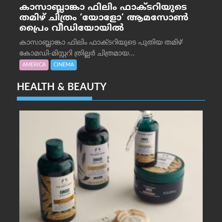
കാസാബ്ലാങ്കാ ഫിലിം ഫാക്ടറിയുടെ
തമിഴ് ചിത്രം ‘യോളോ’ ആമസോൺ
പ്രൈം വീഡിയോയിൽ
കാസാബ്ലാങ്കാ ഫിലിം ഫാക്ടറിയുടെ പുതിയ തമിഴ്
കോമഡി-മിസ്റ്ററി ത്രില്ലർ ചിത്രമായ...
AMERICA
CINEMA
HEALTH & BEAUTY