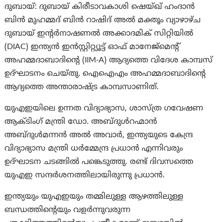
ദുബായ്: ദുബായ് കിരീടാവകാശി ഷെയ്ഖ് ഹംദാൻ
ബിൻ മുഹമ്മദ് ബിൻ റാഷിദ് അൽ മക്തൂം വ്യാഴാഴ്ച
ദുബായ് ഇന്റർനാഷണൽ അക്കാദമിക് സിറ്റിയിൽ
(DIAC) ഇന്ത്യൻ ഇൻസ്റ്റിറ്റ്യൂട്ട് ഓഫ് മാനേജ്‌മെന്റ്
അഹമ്മദാബാദിന്റെ (IIM-A) ആദ്യത്തെ വിദേശ കാമ്പസ്
ഉദ്ഘാടനം ചെയ്തു. ഐഐഎം അഹമ്മദാബാദിന്റെ
ആദ്യത്തെ അന്താരാഷ്ട്ര കാമ്പസാണിത്.
യുഎഇയിലെ ഉന്നത വിദ്യാഭ്യാസ, ശാസ്ത്ര ഗവേഷണ
ആക്ടിംഗ് മന്ത്രി ഡോ. അബ്ദുൾറഹ്മാൻ
അബ്ദുൾമന്നൻ അൽ അവാർ, ഇന്ത്യയുടെ കേന്ദ്ര
വിദ്യാഭ്യാസ മന്ത്രി ധർമ്മേന്ദ്ര പ്രധാന്‍ എന്നിവരും
ഉദ്ഘാടന ചടങ്ങിൽ പങ്കെടുത്തു. രണ്ട് ദിവസത്തെ
യുഎഇ സന്ദർശനത്തിലായിരുന്നു പ്രധാൻ.
ഇന്ത്യയും യുഎഇയും തമ്മിലുള്ള ആഴത്തിലുള്ള
ബന്ധത്തിന്റെയും വളർന്നുവരുന്ന