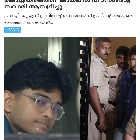
കൊച്ചിയിലെത്തി; കായലിൽ ഹൗസ്ബോട്ട്
സവാരി ആസ്വദിച്ചു
കൊച്ചി: യുഎസ് പ്രസിഡന്റ് ഡൊണാൾഡ് ട്രംപിന്റെ മരുമകൻ
മൈക്കൽ ബൗലോസ്...
KERALA