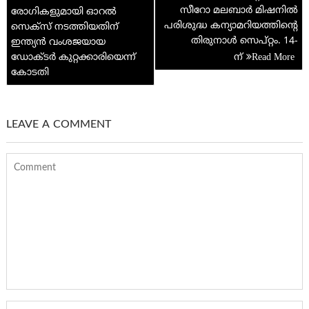
navigation
സീറോ മലബാര്‍ മിഷനില്‍
രോഗികളുമായി ഓറൽ
p
പരിശുദ്ധ കന്യാമറിയത്തിന്റെ
സെക്സ് നടത്തിയതിന്
തിരുനാള്‍ സെപ്റ്റം. 14-
ഇന്ത്യൻ വംശജയായ
ഡോക്ടർ കുറ്റക്കാരിയെന്ന്
ന്
കോടതി
LEAVE A COMMENT