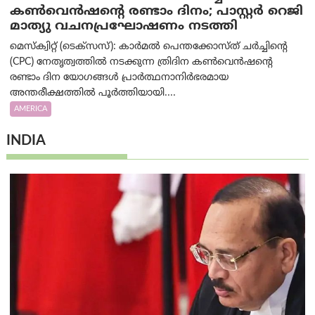
കൺവെൻഷന്റെ രണ്ടാം ദിനം; പാസ്റ്റർ റെജി
മാത്യു വചനപ്രഘോഷണം നടത്തി
മെസ്‌ക്വിറ്റ് (ടെക്സസ്): കാർമൽ പെന്തക്കോസ്ത് ചർച്ചിന്റെ
(CPC) നേതൃത്വത്തിൽ നടക്കുന്ന ത്രിദിന കൺവെൻഷന്റെ
രണ്ടാം ദിന യോഗങ്ങൾ പ്രാർത്ഥനാനിർഭരമായ
അന്തരീക്ഷത്തിൽ പൂർത്തിയായി....
AMERICA
INDIA