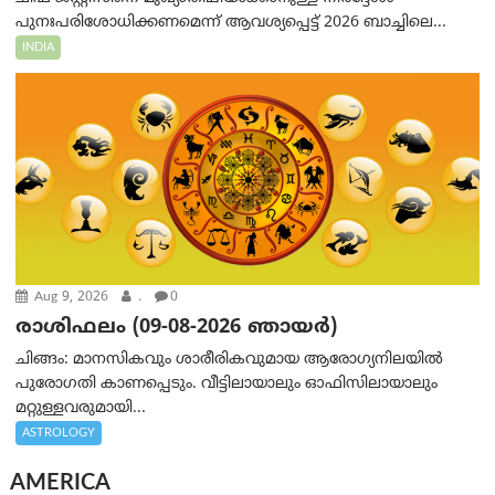
പുനഃപരിശോധിക്കണമെന്ന് ആവശ്യപ്പെട്ട് 2026 ബാച്ചിലെ...
INDIA
Aug 9, 2026
.
0
രാശിഫലം (09-08-2026 ഞായര്‍)
ചിങ്ങം: മാനസികവും ശാരീരികവുമായ ആരോഗ്യനിലയിൽ
പുരോഗതി കാണപ്പെടും. വീട്ടിലായാലും ഓഫിസിലായാലും
മറ്റുള്ളവരുമായി...
ASTROLOGY
AMERICA