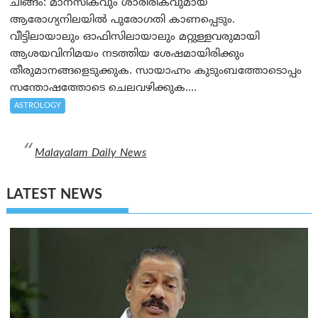
ചിങ്ങം: മാനസികവും ശാരീരികവുമായ
ആരോഗ്യനിലയിൽ പുരോഗതി കാണപ്പെടും.
വീട്ടിലായാലും ഓഫിസിലായാലും മറ്റുള്ളവരുമായി
ആശയവിനിമയം നടത്തിയ ശേഷമായിരിക്കും
തീരുമാനങ്ങളെടുക്കുക. സായാഹ്നം കുടുംബത്തോടൊപ്പം
സന്തോഷത്തോടെ ചെലവഴിക്കുക....
ASTROLOGY
Malayalam Daily News
LATEST NEWS