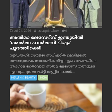
Jul 24, 2026
രാഹുല്‍ ധിംഗ്ര
0
അൽമാ ലേസേഴ്സ് ഇന്ത്യയിൽ
‘അൽമാ ഹാർമണി ടിഎം’
പുറത്തിറക്കി
ന്യൂഡൽഹി: ഊർജ്ജ അധിഷ്ഠിത മെഡിക്കൽ
സൗന്ദര്യാത്മക സാങ്കേതിക വിദ്യകളുടെ മേഖലയിലെ
ആഗോള നേതാവായ അൽമ ലേസേഴ്സ് തങ്ങളുടെ
ഏറ്റവും പുതിയ മൾട്ടി-ആപ്ലിക്കേഷൻ...
HEALTH & BEAUTY
INDIA