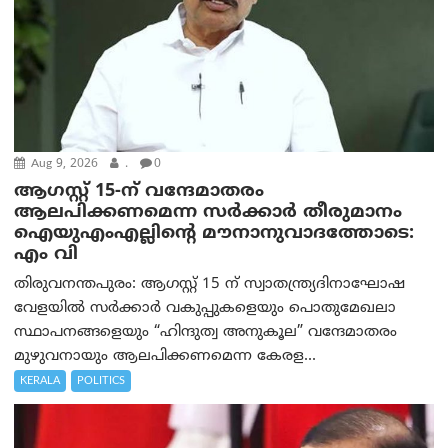
Aug 9, 2026
.
0
ആഗസ്റ്റ് 15-ന് വന്ദേമാതരം
ആലപിക്കണമെന്ന സര്‍ക്കാര്‍ തീരുമാനം
ഐയുഎംഎല്ലിന്റെ മൗനാനുവാദത്തോടെ:
എം വി
തിരുവനന്തപുരം: ആഗസ്റ്റ് 15 ന് സ്വാതന്ത്ര്യദിനാഘോഷ
വേളയിൽ സർക്കാർ വകുപ്പുകളെയും പൊതുമേഖലാ
സ്ഥാപനങ്ങളെയും “ഹിന്ദുത്വ അനുകൂല” വന്ദേമാതരം
മുഴുവനായും ആലപിക്കണമെന്ന കേരള...
KERALA
POLITICS