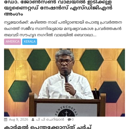
ഡോ. ജോൺസൺ വാലയിൽ ഇടിക്കുള
യുണൈറ്റഡ് നേഷൻസ് എസ്ഡിജിഎൻ
അംഗം
ന്യൂയോര്‍ക്ക്: കഴിഞ്ഞ നാല് പതിറ്റാണ്ടായി പൊതു പ്രവർത്തന
രംഗത്ത് സജീവ സാന്നിദ്ധ്യമായ മനുഷ്യാവകാശ പ്രവർത്തകൻ
തലവടി സൗഹൃദ നഗറിൽ വാലയിൽ ബെറാഖാ...
AMERICA
KERALA
Aug 9, 2026
പി പി ചെറിയാൻ
0
കാർമൽ പെന്തക്കോസ്ത് ചർച്ച്