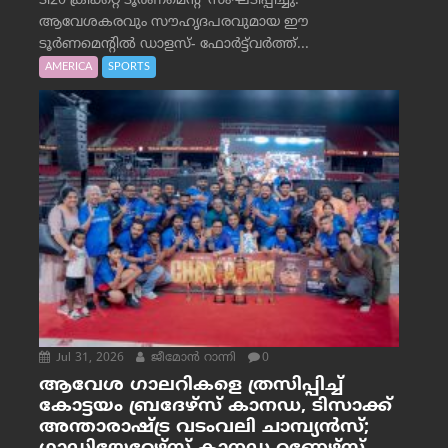
ടി20 ക്രിക്കറ്റ് ടൂർണമെന്റ് സംഘടിപ്പിച്ചു.
ആവേശകരവും സൗഹൃദപരവുമായ ഈ
ടൂർണമെന്റിൽ ഡാളസ്- ഫോർട്ട്‌വര്‍ത്ത്...
AMERICA
SPORTS
Jul 31, 2026
ജീമോന്‍ റാന്നി
0
ആവേശ ഗാലറികളെ ത്രസിപ്പിച്ച്
കോട്ടയം ബ്രദേഴ്‌സ് കാനഡ, ടിസാക്ക്
അന്താരാഷ്ട്ര വടംവലി ചാമ്പ്യന്‍സ്;