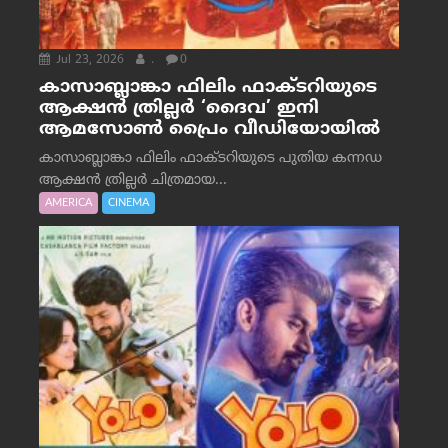
Jul 23, 2026
.
0
കാസാബ്ലാങ്കാ ഫിലിം ഫാക്ടറിയുടെ
ആക്ഷൻ ത്രില്ലർ ‘ദൈവ’ ഇനി
ആമസോൺ പ്രൈം വീഡിയോയിൽ
കാസാബ്ലാങ്കാ ഫിലിം ഫാക്ടറിയുടെ പുതിയ കന്നഡ
ആക്ഷൻ ത്രില്ലർ ചിത്രമായ...
AMERICA
CINEMA