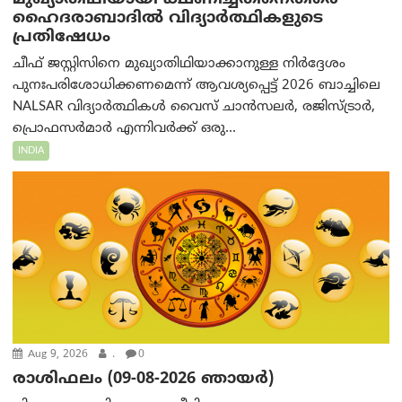
ഹൈദരാബാദില്‍ വിദ്യാർത്ഥികളുടെ
പ്രതിഷേധം
ചീഫ് ജസ്റ്റിസിനെ മുഖ്യാതിഥിയാക്കാനുള്ള നിർദ്ദേശം
പുനഃപരിശോധിക്കണമെന്ന് ആവശ്യപ്പെട്ട് 2026 ബാച്ചിലെ
NALSAR വിദ്യാർത്ഥികൾ വൈസ് ചാൻസലർ, രജിസ്ട്രാർ,
പ്രൊഫസർമാർ എന്നിവർക്ക് ഒരു...
INDIA
Aug 9, 2026
.
0
രാശിഫലം (09-08-2026 ഞായര്‍)