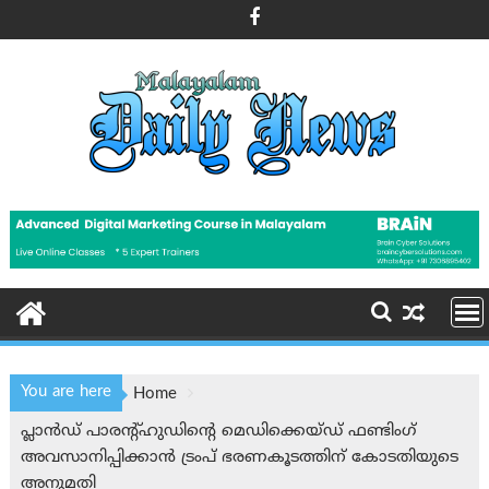
Skip
to
content
You are here
Home
പ്ലാൻഡ് പാരന്റ്ഹുഡിന്റെ മെഡിക്കെയ്ഡ് ഫണ്ടിംഗ്
അവസാനിപ്പിക്കാൻ ട്രംപ് ഭരണകൂടത്തിന് കോടതിയുടെ
അനുമതി