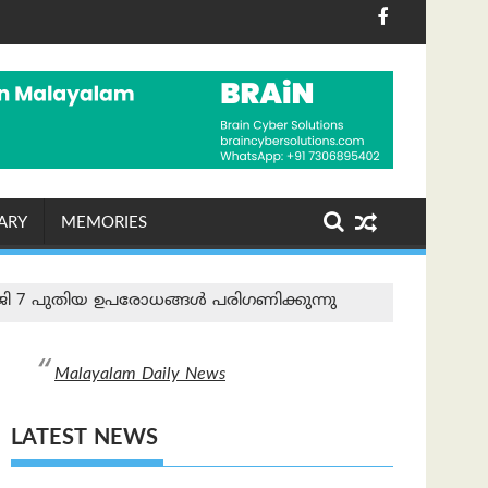
റ്റല്‍ തെളിവുകള്‍ അന്വേഷണ ഉദ്യോഗസ്ഥര്‍ക്ക് ലഭിച്ചു
8-2026 വെള്ളി)
കെഎസ്ആർടിസിയിൽ ഡിജ
ARY
MEMORIES
ജി 7 പുതിയ ഉപരോധങ്ങൾ പരിഗണിക്കുന്നു
Malayalam Daily News
LATEST NEWS