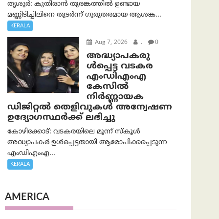
തൃശൂർ: കുതിരാൻ തുരങ്കത്തിൽ ഉണ്ടായ
മണ്ണിടിച്ചിലിനെ തുടർന്ന് ഗുരുതരമായ ആശങ്ക...
KERALA
Aug 7, 2026
.
0
അദ്ധ്യാപകരു
ള്‍പ്പെട്ട വടകര
എംഡി‌എം‌എ
കേസില്‍
നിര്‍ണ്ണായക
ഡിജിറ്റല്‍ തെളിവുകള്‍ അന്വേഷണ
ഉദ്യോഗസ്ഥര്‍ക്ക് ലഭിച്ചു
കോഴിക്കോട്: വടകരയിലെ മൂന്ന് സ്കൂൾ
അദ്ധ്യാപകർ ഉൾപ്പെട്ടതായി ആരോപിക്കപ്പെടുന്ന
എംഡിഎംഎ...
KERALA
AMERICA