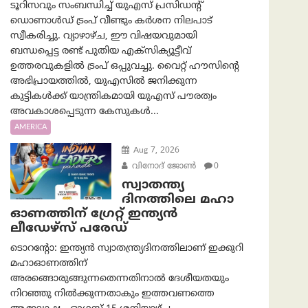
ടൂറിസവും സംബന്ധിച്ച് യുഎസ് പ്രസിഡന്റ്
ഡൊണാൾഡ് ട്രംപ് വീണ്ടും കർശന നിലപാട്
സ്വീകരിച്ചു. വ്യാഴാഴ്ച, ഈ വിഷയവുമായി
ബന്ധപ്പെട്ട രണ്ട് പുതിയ എക്സിക്യൂട്ടീവ്
ഉത്തരവുകളിൽ ട്രംപ് ഒപ്പുവച്ചു. വൈറ്റ് ഹൗസിന്റെ
അഭിപ്രായത്തിൽ, യുഎസിൽ ജനിക്കുന്ന
കുട്ടികൾക്ക് യാന്ത്രികമായി യുഎസ് പൗരത്വം
അവകാശപ്പെടുന്ന കേസുകൾ...
AMERICA
Aug 7, 2026
വിനോദ് ജോൺ
0
സ്വാതന്ത്യ
ദിനത്തിലെ മഹാ
ഓണത്തിന് ഗ്രേറ്റ് ഇന്ത്യൻ
ലീഡേഴ്സ് പരേഡ്
ടൊറന്റോ: ഇന്ത്യൻ സ്വാതന്ത്ര്യദിനത്തിലാണ് ഇക്കുറി
മഹാഓണത്തിന്
അരങ്ങൊരുങ്ങുന്നതെന്നതിനാൽ ദേശീയതയും
നിറഞ്ഞു നിൽക്കുന്നതാകും ഇത്തവണത്തെ