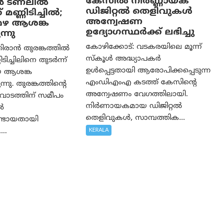
കേസില്‍ നിര്‍ണ്ണായക
ൻ ടണലിൽ
ഡിജിറ്റല്‍ തെളിവുകള്‍
 മണ്ണിടിച്ചിൽ;
അന്വേഷണ
മഴ ആശങ്ക
ഉദ്യോഗസ്ഥര്‍ക്ക് ലഭിച്ചു
്നു
കോഴിക്കോട്: വടകരയിലെ മൂന്ന്
ിരാൻ തുരങ്കത്തിൽ
സ്കൂൾ അദ്ധ്യാപകർ
ടിച്ചിലിനെ തുടർന്ന്
ഉൾപ്പെട്ടതായി ആരോപിക്കപ്പെടുന്ന
യ ആശങ്ക
എംഡിഎംഎ കടത്ത് കേസിന്റെ
നു. തുരങ്കത്തിന്റെ
അന്വേഷണം വേഗത്തിലായി.
വാടത്തിന് സമീപം
നിർണായകമായ ഡിജിറ്റൽ
ൽ
തെളിവുകൾ, സാമ്പത്തിക...
ലുണ്ടായതായി
KERALA
...