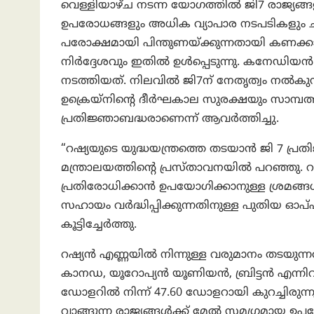
വെള്ളിയാഴ്ച നടന്ന യോഗത്തിൽ ജി7 രാജ്യങ്ങ
ഉപരോധങ്ങളും അധിക വ്യാപാര നടപടികളും ചർച
പരോക്ഷമായി പിന്തുണയ്ക്കുന്നതായി കണക്കാക്
നിർദ്ദേശവും ഇതിൽ ഉൾപ്പെടുന്നു. കനേഡിയൻ ധ
നടത്തിയത്. നിലവിൽ ജി7ന് നേതൃത്വം നൽകുന
ഉക്രെയ്‌നിന്റെ ദീർഘകാല സുരക്ഷയും സാമ്പത്
പ്രതിജ്ഞാബദ്ധരാണെന്ന് ആവർത്തിച്ചു.
“റഷ്യയുടെ യുദ്ധയന്ത്രത്തെ തടയാൻ ജി 7 പ
മന്ത്രാലയത്തിന്റെ പ്രസ്താവനയിൽ പറഞ്ഞു. റഷ്
പ്രതിരോധിക്കാൻ ഉപയോഗിക്കാനുള്ള ശ്രമങ്ങ
സഹായം വർദ്ധിപ്പിക്കുന്നതിനുള്ള പുതിയ ഓ
കൂട്ടിച്ചേർത്തു.
റഷ്യൻ എണ്ണയിൽ നിന്നുള്ള വരുമാനം തടയുന
കാനഡ, യൂറോപ്യൻ യൂണിയൻ, ബ്രിട്ടൻ എന്നിവ 
ഡോളറിൽ നിന്ന് 47.60 ഡോളറായി കുറച്ചിരുന്
വാങ്ങുന്ന രാജ്യങ്ങൾക്ക് മേൽ സമഗ്രമായ ഉപ