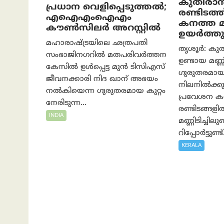
കുതിരാ
പ്രധാന വെളിപ്പെടുത്തൽ;
രണ്ടിടത്ത്
എഐഎംഐഎം
കനത്ത 
കൗൺസിലർ അറസ്റ്റിൽ
ഉയർത്തുന
മഹാരാഷ്ട്രയിലെ ഛത്രപതി
തൃശൂർ: കുത
സംഭാജിനഗറിൽ മതപരിവർത്തന
ഉണ്ടായ മണ്ണി
കേസിൽ ഉൾപ്പെട്ട മുൻ ടിസിഎസ്
ഗുരുതരമാ
ജീവനക്കാരി നിദ ഖാന് അഭയം
നിലനിൽക്കുന്
നൽകിയെന്ന ഗുരുതരമായ കുറ്റം
പ്രവേശന ക
നേരിടുന്ന...
രണ്ടിടങ്ങളി
INDIA
മണ്ണിടിച്ചി
റിപ്പോർട്ടുണ്ട്.
KERALA