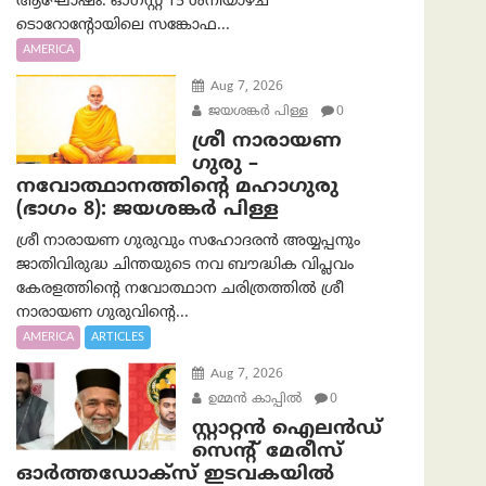
ആഘോഷം. ഓഗസ്റ്റ് 15 ശനിയാഴ്ച
ടൊറോന്റോയിലെ സങ്കോഫ...
AMERICA
Aug 7, 2026
ജയശങ്കര്‍ പിള്ള
0
ശ്രീ നാരായണ
ഗുരു –
നവോത്ഥാനത്തിന്റെ മഹാഗുരു
(ഭാഗം 8): ജയശങ്കര്‍ പിള്ള
ശ്രീ നാരായണ ഗുരുവും സഹോദരൻ അയ്യപ്പനും
ജാതിവിരുദ്ധ ചിന്തയുടെ നവ ബൗദ്ധിക വിപ്ലവം
കേരളത്തിന്റെ നവോത്ഥാന ചരിത്രത്തിൽ ശ്രീ
നാരായണ ഗുരുവിന്റെ...
AMERICA
ARTICLES
Aug 7, 2026
ഉമ്മന്‍ കാപ്പില്‍
0
സ്റ്റാറ്റൻ ഐലൻഡ്
സെന്റ് മേരീസ്
ഓർത്തഡോക്സ് ഇടവകയിൽ