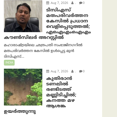
Aug 7, 2026
.
0
ടിസിഎസ്
മതപരിവർത്തന
കേസിൽ പ്രധാന
വെളിപ്പെടുത്തൽ;
എഐഎംഐഎം
കൗൺസിലർ അറസ്റ്റിൽ
മഹാരാഷ്ട്രയിലെ ഛത്രപതി സംഭാജിനഗറിൽ
മതപരിവർത്തന കേസിൽ ഉൾപ്പെട്ട മുൻ
ടിസിഎസ്...
INDIA
Aug 7, 2026
.
0
കുതിരാൻ
ടണലിൽ
രണ്ടിടത്ത്
മണ്ണിടിച്ചിൽ;
കനത്ത മഴ
ആശങ്ക
ഉയർത്തുന്നു