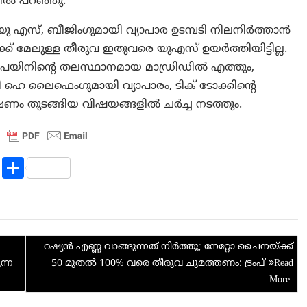
്തിൽ പറഞ്ഞു.
്ച യു എസ്, ബീജിംഗുമായി വ്യാപാര ഉടമ്പടി നിലനിർത്താൻ
 മേലുള്ള തീരുവ ഇതുവരെ യുഎസ് ഉയർത്തിയിട്ടില്ല.
സ്‌പെയിനിന്റെ തലസ്ഥാനമായ മാഡ്രിഡിൽ എത്തും,
ഹെ ലൈഫെംഗുമായി വ്യാപാരം, ടിക് ടോക്കിന്റെ
ഷണം തുടങ്ങിയ വിഷയങ്ങളിൽ ചർച്ച നടത്തും.
R
S
e
h
d
ar
di
e
റഷ്യൻ എണ്ണ വാങ്ങുന്നത് നിർത്തൂ; നേറ്റോ ചൈനയ്ക്ക്
t
ന്ന
50 മുതൽ 100% വരെ തീരുവ ചുമത്തണം: ട്രം‌പ്