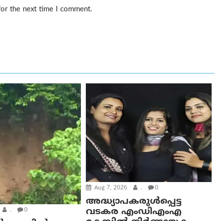
for the next time I comment.
Aug 7, 2026
.
0
അദ്ധ്യാപകരുള്‍പ്പെട്ട
വടകര എംഡി‌എം‌എ
.
0