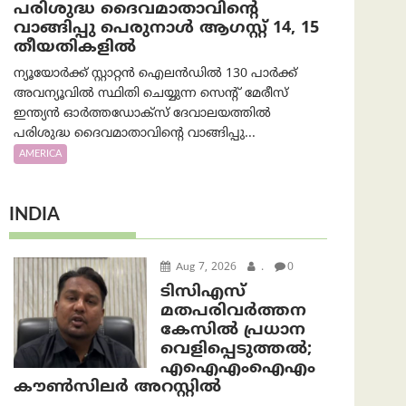
പരിശുദ്ധ ദൈവമാതാവിന്റെ
വാങ്ങിപ്പു പെരുനാൾ ആഗസ്റ്റ് 14, 15
തീയതികളിൽ
ന്യൂയോർക്ക് സ്റ്റാറ്റൻ ഐലൻഡിൽ 130 പാർക്ക്
അവന്യൂവിൽ സ്ഥിതി ചെയ്യുന്ന സെന്റ് മേരീസ്
ഇന്ത്യൻ ഓർത്തഡോക്സ് ദേവാലയത്തിൽ
പരിശുദ്ധ ദൈവമാതാവിന്റെ വാങ്ങിപ്പു...
AMERICA
INDIA
Aug 7, 2026
.
0
ടിസിഎസ്
മതപരിവർത്തന
കേസിൽ പ്രധാന
വെളിപ്പെടുത്തൽ;
എഐഎംഐഎം
കൗൺസിലർ അറസ്റ്റിൽ