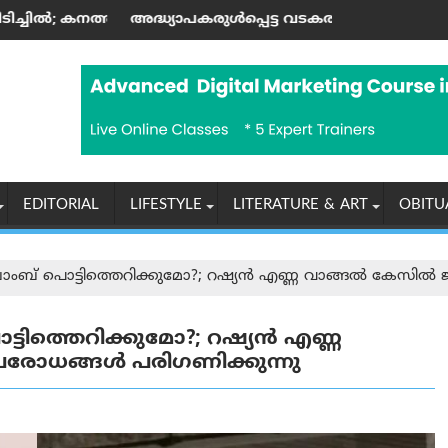
്ക ഉയർത്തുന്നു
ാപകരുള്‍പ്പെട്ട വടകര എംഡി‌എം‌എ കേസില്‍ നിര്‍ണ്ണായക ഡിജി
രാശിഫലം (07-0
EDITORIAL
LIFESTYLE
LITERATURE & ART
OBITU
ംബ് പൊട്ടിത്തെറിക്കുമോ?; റഷ്യൻ എണ്ണ വാങ്ങൽ കേസിൽ 
ടിത്തെറിക്കുമോ?; റഷ്യൻ എണ്ണ
രോധങ്ങൾ പരിഗണിക്കുന്നു