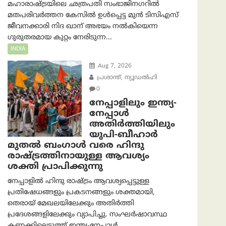
മഹാരാഷ്ട്രയിലെ ഛത്രപതി സംഭാജിനഗറിൽ
മതപരിവർത്തന കേസിൽ ഉൾപ്പെട്ട മുൻ ടിസിഎസ്
ജീവനക്കാരി നിദ ഖാന് അഭയം നൽകിയെന്ന
ഗുരുതരമായ കുറ്റം നേരിടുന്ന...
INDIA
Aug 7, 2026
പ്രശാന്ത്, ന്യൂഡല്‍ഹി
0
നേപ്പാളിലും ഇന്ത്യ-
നേപ്പാൾ
അതിർത്തിയിലും
യുപി-ബീഹാർ
മുതൽ ബംഗാൾ വരെ ഹിന്ദു
രാഷ്ട്രത്തിനായുള്ള ആവശ്യം
ശക്തി പ്രാപിക്കുന്നു
നേപ്പാളിൽ ഹിന്ദു രാഷ്ട്രം ആവശ്യപ്പെട്ടുള്ള
പ്രതിഷേധങ്ങളും പ്രകടനങ്ങളും ശക്തമായി,
തെരായ് മേഖലയിലേക്കും അതിർത്തി
പ്രദേശങ്ങളിലേക്കും വ്യാപിച്ചു. സംഘർഷാവസ്ഥ
കണക്കിലെടുത്ത് ഇന്ത്യ-നേപ്പാൾ