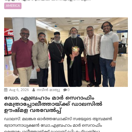
AMERICA
Aug 6, 2026
നവീൻ മാത്യു
0
ഡോ. എബ്രഹാം മാർ സെറാഫിം
മെത്രാപ്പോലീത്തായ്ക്ക് ഡാലസിൽ
ഊഷ്മള വരവേൽപ്പ്
ഡാലസ്: മലങ്കര ഓർത്തഡോക്സ് സഭയുടെ തുമ്പമൺ
ഭദ്രാസനാധ്യക്ഷൻ ഡോ.എബ്രഹാം മാർ സെറാഫിം