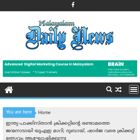
Skip
to
content
You are here
Home
ഇന്ത്യ-പാക്കിസ്താന്‍ ക്രിക്കറ്റിന്റെ രണ്ടാമത്തെ
ജന്മനാടായി യുഎഇ മാറി; ദുബായ്, ഷാർജ വരെ ക്രിക്കറ്റ്
ഉത്സവം ആഘോഷിക്കുന്നു