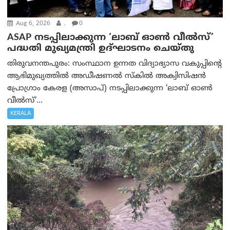
Aug 6, 2026
.
0
ASAP നടപ്പിലാക്കുന്ന ‘ലാബ് ഓൺ വീൽസ്’
പദ്ധതി മുഖ്യമന്ത്രി ഉദ്ഘാടനം ചെയ്തു
തിരുവനന്തപുരം: സംസ്ഥാന ഉന്നത വിദ്യാഭ്യാസ വകുപ്പിന്റെ
ആഭിമുഖ്യത്തിൽ അഡീഷണൽ സ്കിൽ അക്വിസിഷൻ
പ്രോഗ്രാം കേരള (അസാപ്) നടപ്പിലാക്കുന്ന ‘ലാബ് ഓൺ
വീൽസ്’...
KERALA