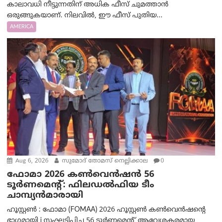
കാലാവധി നീട്ടുന്നതിന് അധിക ഫീസ് ചുമത്താൻ
ഒരുങ്ങുകയാണ്. നിലവിൽ, ഈ ഫീസ് പുതിയ...
AMERICA
Aug 6, 2026
സുമോദ് തോമസ് നെല്ലിക്കാല
0
ഫോമാ 2026 കൺവെൻഷൻ 56
ടൂർണമെന്റ്: ഫിലഡൽഫിയ ടീം
ചാമ്പ്യൻമാരായി
ഹൂസ്റ്റൺ : ഫോമാ (FOMAA) 2026 ഹൂസ്റ്റൺ കൺവെൻഷന്റെ
ഭാഗമായി j സംഘടിപ്പിച്ച 56 ടൂർണമെന്റ് ആവേശകരമായ