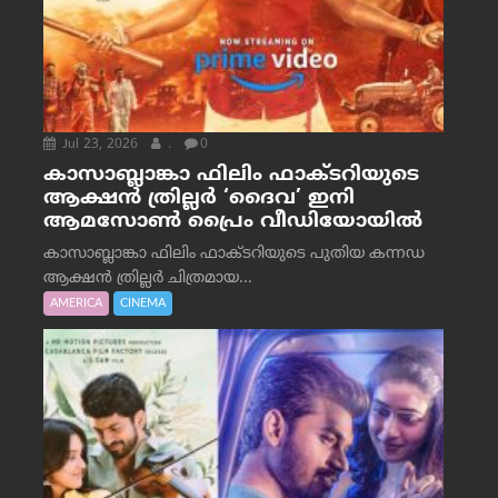
Jul 23, 2026
.
0
കാസാബ്ലാങ്കാ ഫിലിം ഫാക്ടറിയുടെ
ആക്ഷൻ ത്രില്ലർ ‘ദൈവ’ ഇനി
ആമസോൺ പ്രൈം വീഡിയോയിൽ
കാസാബ്ലാങ്കാ ഫിലിം ഫാക്ടറിയുടെ പുതിയ കന്നഡ
ആക്ഷൻ ത്രില്ലർ ചിത്രമായ...
AMERICA
CINEMA