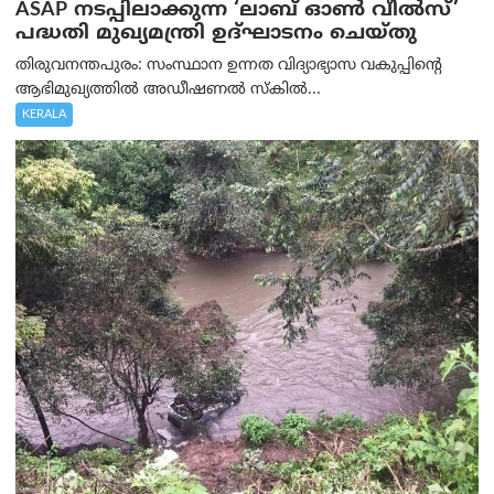
ASAP നടപ്പിലാക്കുന്ന ‘ലാബ് ഓൺ വീൽസ്’
പദ്ധതി മുഖ്യമന്ത്രി ഉദ്ഘാടനം ചെയ്തു
തിരുവനന്തപുരം: സംസ്ഥാന ഉന്നത വിദ്യാഭ്യാസ വകുപ്പിന്റെ
ആഭിമുഖ്യത്തിൽ അഡീഷണൽ സ്കിൽ...
KERALA