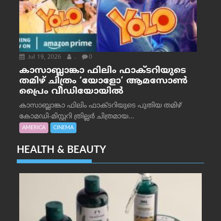
Jul 19, 2026
.
0
കാസാബ്ലാങ്കാ ഫിലിം ഫാക്ടറിയുടെ
തമിഴ് ചിത്രം ‘യോളോ’ ആമസോൺ
പ്രൈം വീഡിയോയിൽ
കാസാബ്ലാങ്കാ ഫിലിം ഫാക്ടറിയുടെ പുതിയ തമിഴ്
കോമഡി-മിസ്റ്ററി ത്രില്ലർ ചിത്രമായ...
AMERICA
CINEMA
HEALTH & BEAUTY