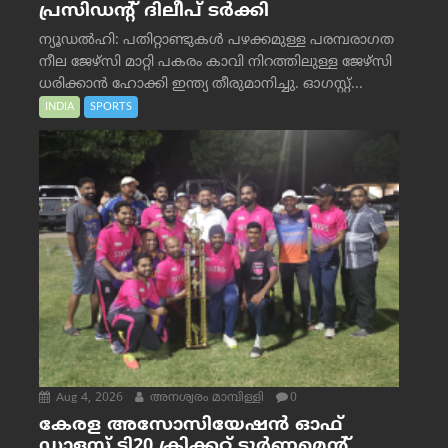
പ്രസിഡന്റ് ദിലീപ് ടര്‍ക്കി
ന്യൂഡൽഹി: പതിറ്റാണ്ടുകൾ പഴക്കമുള്ള പരമ്പരാഗത
നീല ജേഴ്‌സി മാറ്റി പകരം കാവി നിറത്തിലുള്ള ജേഴ്‌സി
ധരിക്കാൻ ഹോക്കി ഇന്ത്യ തീരുമാനിച്ചു. ഓഗസ്റ്റ്...
INDIA
SPORTS
Aug 4, 2026
അനശ്വരം മാമ്പിള്ളി
0
കേരള അസോസിയേഷൻ ഓഫ്
ഡാളസ് ടി20 ക്രിക്കറ്റ് ടൂർണമെന്റ്