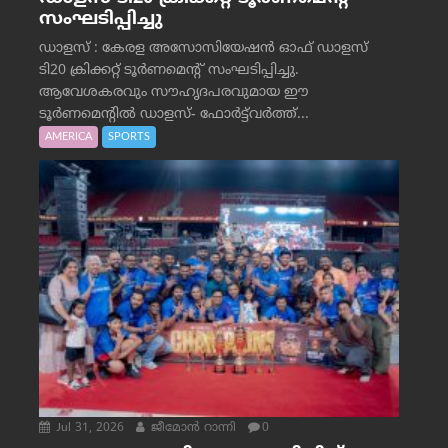
സംഘടിപ്പിച്ചു
ഡാളസ് : കേരള അസോസിയേഷൻ ഓഫ് ഡാളസ്
ടി20 ക്രിക്കറ്റ് ടൂർണമെന്റ് സംഘടിപ്പിച്ചു.
ആവേശകരവും സൗഹൃദപരവുമായ ഈ
ടൂർണമെന്റിൽ ഡാളസ്- ഫോർട്ട്‌വര്‍ത്ത്...
AMERICA
SPORTS
Jul 31, 2026
ജീമോന്‍ റാന്നി
0