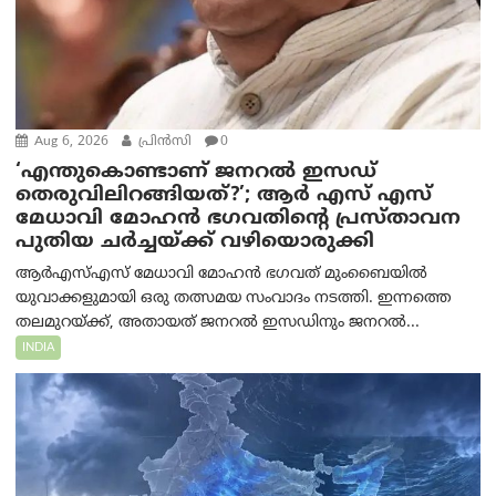
Aug 6, 2026
പ്രിന്‍സി
0
‘എന്തുകൊണ്ടാണ് ജനറൽ ഇസഡ്
തെരുവിലിറങ്ങിയത്?’; ആര്‍ എസ് എസ്
മേധാവി മോഹൻ ഭഗവതിന്റെ പ്രസ്താവന
പുതിയ ചര്‍ച്ചയ്ക്ക് വഴിയൊരുക്കി
ആർ‌എസ്‌എസ് മേധാവി മോഹൻ ഭഗവത് മുംബൈയിൽ
യുവാക്കളുമായി ഒരു തത്സമയ സംവാദം നടത്തി. ഇന്നത്തെ
തലമുറയ്ക്ക്, അതായത് ജനറൽ ഇസഡിനും ജനറൽ...
INDIA