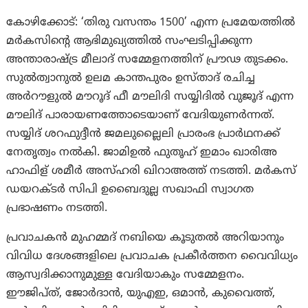
കോഴിക്കോട്: ‘തിരു വസന്തം 1500’ എന്ന പ്രമേയത്തിൽ
മർകസിന്റെ ആഭിമുഖ്യത്തിൽ സംഘടിപ്പിക്കുന്ന
അന്താരാഷ്ട്ര മീലാദ് സമ്മേളനത്തിന് പ്രൗഢ തുടക്കം.
സുൽത്വാനുൽ ഉലമ കാന്തപുരം ഉസ്താദ് രചിച്ച
അർറൗളുൽ മൗറൂദ് ഫീ മൗലിദി സയ്യിദിൽ വുജൂദ് എന്ന
മൗലിദ് പാരായണത്തോടെയാണ് വേദിയുണർന്നത്.
സയ്യിദ് ശറഫുദ്ദീൻ ജമലുല്ലൈലി പ്രാരംഭ പ്രാർഥനക്ക്
നേതൃത്വം നൽകി. ജാമിഉൽ ഫുതൂഹ് ഇമാം ഖാരിഅ
ഹാഫിള് ശമീർ അസ്ഹരി ഖിറാഅത്ത് നടത്തി. മർകസ്
ഡയറക്ടർ സിപി ഉബൈദുല്ല സഖാഫി സ്വാഗത
പ്രഭാഷണം നടത്തി.
പ്രവാചകൻ മുഹമ്മദ് നബിയെ കൂടുതൽ അറിയാനും
വിവിധ ദേശങ്ങളിലെ പ്രവാചക പ്രകീർത്തന വൈവിധ്യം
ആസ്വദിക്കാനുമുള്ള വേദിയാകും സമ്മേളനം.
ഈജിപ്ത്, ജോർദാൻ, യുഎഇ, ഒമാൻ, കുവൈത്ത്,