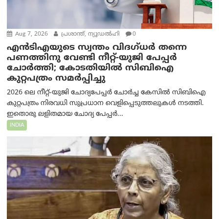
Aug 7, 2026
പ്രശാന്ത്, ന്യൂഡല്‍ഹി
0
എൻ‌ടി‌എയുടെ സ്വന്തം വിദഗ്ധർ തന്നെ
പണത്തിനു വേണ്ടി നീറ്റ്-യു‌ജി പേപ്പർ
ചോർത്തി; കോടതിയില്‍ സിബിഐ
കുറ്റപത്രം സമര്‍പ്പിച്ചു
2026 ലെ നീറ്റ്-യുജി ചോദ്യപേപ്പർ ചോർച്ച കേസിൽ സിബിഐ
കുറ്റപത്രം നിരവധി സുപ്രധാന വെളിപ്പെടുത്തലുകൾ നടത്തി.
ഇതൊരു ലളിതമായ ചോദ്യ പേപ്പർ...
INDIA