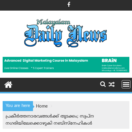
Skip
to
content
You are here
Home
പ്രകീർത്തനാരവങ്ങൾക്ക് തുടക്കം; സ്വപ്ന
നഗരിയിലേക്കൊഴുകി നബിസ്നേഹികൾ