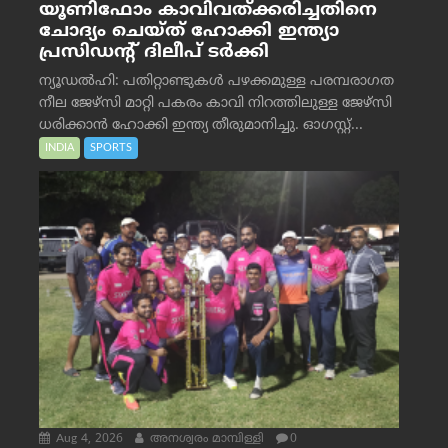
യൂണിഫോം കാവിവത്ക്കരിച്ചതിനെ
ചോദ്യം ചെയ്ത് ഹോക്കി ഇന്ത്യാ
പ്രസിഡന്റ് ദിലീപ് ടര്‍ക്കി
ന്യൂഡൽഹി: പതിറ്റാണ്ടുകൾ പഴക്കമുള്ള പരമ്പരാഗത
നീല ജേഴ്‌സി മാറ്റി പകരം കാവി നിറത്തിലുള്ള ജേഴ്‌സി
ധരിക്കാൻ ഹോക്കി ഇന്ത്യ തീരുമാനിച്ചു. ഓഗസ്റ്റ്...
INDIA
SPORTS
Aug 4, 2026
അനശ്വരം മാമ്പിള്ളി
0