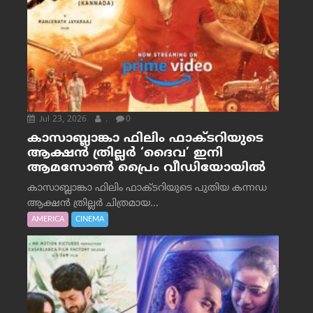
Jul 23, 2026
.
0
കാസാബ്ലാങ്കാ ഫിലിം ഫാക്ടറിയുടെ
ആക്ഷൻ ത്രില്ലർ ‘ദൈവ’ ഇനി
ആമസോൺ പ്രൈം വീഡിയോയിൽ
കാസാബ്ലാങ്കാ ഫിലിം ഫാക്ടറിയുടെ പുതിയ കന്നഡ
ആക്ഷൻ ത്രില്ലർ ചിത്രമായ...
AMERICA
CINEMA