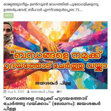
രാജ്യത്തുടനീളം മൺസൂൺ വേഗത്തിൽ പുരോഗമിക്കുന്നു.
ഉത്തർപ്രദേശ്, ബീഹാർ എന്നിവയുൾപ്പെടെ 15...
INDIA
Aug 8, 2026
ജയശങ്കര്‍ പിള്ള
0
“ബന്ധങ്ങളെ നമുക്ക് ഹൃദയത്തോട്
ചേർത്തു വയ്ക്കാം” (ലേഖനം): ജയശങ്കര്‍
പിള്ള