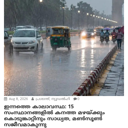
Aug 8, 2026
പ്രശാന്ത്, ന്യൂഡല്‍ഹി
0
ഇന്നത്തെ കാലാവസ്ഥ: 15
സംസ്ഥാനങ്ങളിൽ കനത്ത മഴയ്ക്കും
കൊടുങ്കാറ്റിനും സാധ്യത, മൺസൂൺ
സജീവമാകുന്നു