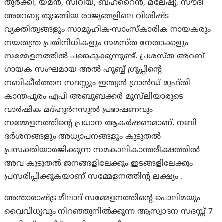
തുർക്കി, യമൻ, സിറിയ, ബഹ്‌റൈൻ, മലേഷ്യ, സൗദി
അറേബ്യ തുടങ്ങിയ രാജ്യങ്ങളിലെ വിശിഷ്ട
വ്യക്തിത്വങ്ങളും സാമൂഹിക-സാംസ്കാരിക നായകരും
നയതന്ത്ര പ്രതിനിധികളും സമസ്ത നേതാക്കളും
സമ്മേളനത്തിൽ പങ്കെടുക്കുന്നുണ്ട്. പ്രശസ്ത അറബ്
ഗായക സംഘമായ അൽ ഹുബ്ബ്‌ ഗ്രൂപ്പിന്റെ
നബികീർത്തന സദസ്സും ഇന്ത്യൻ ഗ്രാൻഡ് മുഫ്‌തി
കാന്തപുരം എപി അബൂബക്കർ മുസ്‌ലിയാരുടെ
വാർഷിക മദ്ഹുർറസൂൽ പ്രഭാഷണവും
സമ്മേളനത്തിന്റെ പ്രധാന ആകർഷണമാണ്. നബി
ദർശനങ്ങളും അധ്യാപനങ്ങളും കൂടുതൽ
പ്രസക്തിയാർജിക്കുന്ന സമകാലികാന്തരീക്ഷത്തിൽ
അവ കൂടുതൽ ജനങ്ങളിലേക്കും ഇടങ്ങളിലേക്കും
പ്രസരിപ്പിക്കുകയാണ് സമ്മേളനത്തിന്റ ലക്ഷ്യം .
അന്താരാഷ്‌ട്ര മീലാദ് സമ്മേളനത്തിന്റെ പൊലിമയും
വൈവിധ്യവും നിറഞ്ഞുനിൽക്കുന്ന ആസ്വാദന സദസ്സ് 7