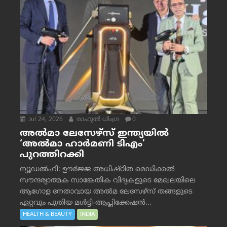
Jul 24, 2026
രാഹുല്‍ ധിംഗ്ര
0
അൽമാ ലേസേഴ്സ് ഇന്ത്യയിൽ
‘അൽമാ ഹാർമണി ടിഎം’
പുറത്തിറക്കി
ന്യൂഡൽഹി: ഊർജ്ജ അധിഷ്ഠിത മെഡിക്കൽ
സൗന്ദര്യാത്മക സാങ്കേതിക വിദ്യകളുടെ മേഖലയിലെ
ആഗോള നേതാവായ അൽമ ലേസേഴ്സ് തങ്ങളുടെ
ഏറ്റവും പുതിയ മൾട്ടി-ആപ്ലിക്കേഷൻ...
HEALTH & BEAUTY
INDIA