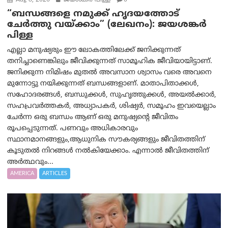
Aug 8, 2026
ജയശങ്കര്‍ പിള്ള
0
“ബന്ധങ്ങളെ നമുക്ക് ഹൃദയത്തോട്
ചേർത്തു വയ്ക്കാം” (ലേഖനം): ജയശങ്കര്‍
പിള്ള
എല്ലാ മനുഷ്യരും ഈ ലോകത്തിലേക്ക് ജനിക്കുന്നത്
തനിച്ചാണെങ്കിലും ജീവിക്കുന്നത് സാമൂഹിക ജീവിയായിട്ടാണ്.
ജനിക്കുന്ന നിമിഷം മുതൽ അവസാന ശ്വാസം വരെ അവനെ
മുന്നോട്ടു നയിക്കുന്നത് ബന്ധങ്ങളാണ്. മാതാപിതാക്കൾ,
സഹോദരങ്ങൾ, ബന്ധുക്കൾ, സുഹൃത്തുക്കൾ, അയൽക്കാർ,
സഹപ്രവർത്തകർ, അധ്യാപകർ, ശിഷ്യർ, സമൂഹം ഇവയെല്ലാം
ചേർന്ന ഒരു ബന്ധം ആണ് ഒരു മനുഷ്യന്റെ ജീവിതം
രൂപപ്പെടുന്നത്. പണവും അധികാരവും
സ്ഥാനമാനങ്ങളും,ആധുനിക സൗകര്യങ്ങളും ജീവിതത്തിന്
കൂടുതൽ നിറങ്ങൾ നൽകിയേക്കാം. എന്നാൽ ജീവിതത്തിന്
അർത്ഥവും...
AMERICA
ARTICLES