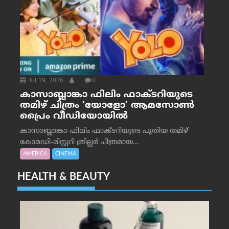
Jul 19, 2026
.
0
കാസാബ്ലാങ്കാ ഫിലിം ഫാക്ടറിയുടെ
തമിഴ് ചിത്രം ‘യോളോ’ ആമസോൺ
പ്രൈം വീഡിയോയിൽ
കാസാബ്ലാങ്കാ ഫിലിം ഫാക്ടറിയുടെ പുതിയ തമിഴ്
കോമഡി-മിസ്റ്ററി ത്രില്ലർ ചിത്രമായ...
AMERICA
CINEMA
HEALTH & BEAUTY