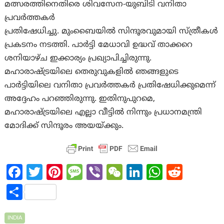
മത്സരത്തിനെതിരെ ശിവസേന-യുബിടി വനിതാ
പ്രവർത്തകർ
പ്രതിഷേധിച്ചു. മുംബൈയിൽ സിന്ദൂരവുമായി സ്ത്രീകൾ
പ്രകടനം നടത്തി. പാർട്ടി മേധാവി ഉദ്ധവ് താക്കറെ
ശനിയാഴ്ച ഇക്കാര്യം പ്രഖ്യാപിച്ചിരുന്നു.
മഹാരാഷ്ട്രയിലെ തെരുവുകളിൽ ഞങ്ങളുടെ
പാർട്ടിയിലെ വനിതാ പ്രവർത്തകർ പ്രതിഷേധിക്കുമെന്ന്
അദ്ദേഹം പറഞ്ഞിരുന്നു. ഇതിനുപുറമെ,
മഹാരാഷ്ട്രയിലെ എല്ലാ വീട്ടിൽ നിന്നും പ്രധാനമന്ത്രി
മോദിക്ക് സിന്ദൂരം അയയ്ക്കും.
Fa
T
Pi
M
Vi
W
Li
W
R
ce
w
nt
es
b
e
n
h
e
S
b
itt
er
sa
er
C
ke
at
d
h
o
er
es
g
h
dI
s
di
INDIA