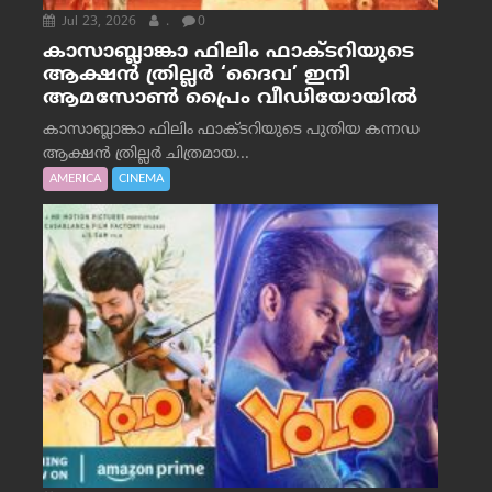
Jul 23, 2026
.
0
കാസാബ്ലാങ്കാ ഫിലിം ഫാക്ടറിയുടെ
ആക്ഷൻ ത്രില്ലർ ‘ദൈവ’ ഇനി
ആമസോൺ പ്രൈം വീഡിയോയിൽ
കാസാബ്ലാങ്കാ ഫിലിം ഫാക്ടറിയുടെ പുതിയ കന്നഡ
ആക്ഷൻ ത്രില്ലർ ചിത്രമായ...
AMERICA
CINEMA