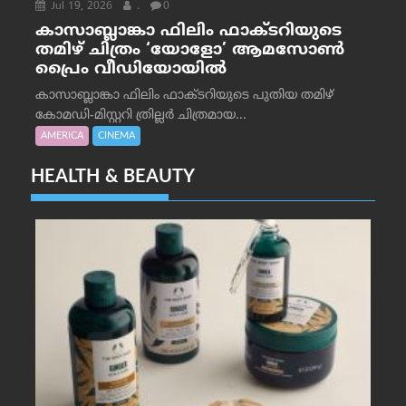
Jul 19, 2026
.
0
കാസാബ്ലാങ്കാ ഫിലിം ഫാക്ടറിയുടെ
തമിഴ് ചിത്രം ‘യോളോ’ ആമസോൺ
പ്രൈം വീഡിയോയിൽ
കാസാബ്ലാങ്കാ ഫിലിം ഫാക്ടറിയുടെ പുതിയ തമിഴ്
കോമഡി-മിസ്റ്ററി ത്രില്ലർ ചിത്രമായ...
AMERICA
CINEMA
HEALTH & BEAUTY