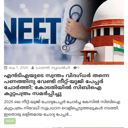
Aug 7, 2026
പ്രശാന്ത്, ന്യൂഡല്‍ഹി
0
എൻ‌ടി‌എയുടെ സ്വന്തം വിദഗ്ധർ തന്നെ
പണത്തിനു വേണ്ടി നീറ്റ്-യു‌ജി പേപ്പർ
ചോർത്തി; കോടതിയില്‍ സിബിഐ
കുറ്റപത്രം സമര്‍പ്പിച്ചു
2026 ലെ നീറ്റ്-യുജി ചോദ്യപേപ്പർ ചോർച്ച കേസിൽ സിബിഐ
കുറ്റപത്രം നിരവധി സുപ്രധാന വെളിപ്പെടുത്തലുകൾ നടത്തി.
ഇതൊരു ലളിതമായ ചോദ്യ പേപ്പർ...
INDIA