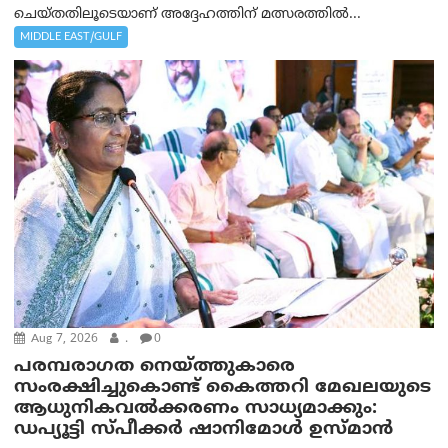
ചെയ്തതിലൂടെയാണ് അദ്ദേഹത്തിന് മത്സരത്തിൽ...
MIDDLE EAST/GULF
Aug 7, 2026
.
0
പരമ്പരാഗത നെയ്ത്തുകാരെ
സംരക്ഷിച്ചുകൊണ്ട് കൈത്തറി മേഖലയുടെ
ആധുനികവൽക്കരണം സാധ്യമാക്കും:
ഡപ്യൂട്ടി സ്പീക്കർ ഷാനിമോൾ ഉസ്മാൻ