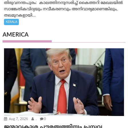
തിരുവനന്തപുരം: കാലത്തിനനുസരിച്ച് കൈത്തറി മേഖലയിൽ
സാങ്കേതികവിദ്യയും നവീകരണവും അനിവാര്യമാണെങ്കിലും,
തലമുറകളായി...
KERALA
AMERICA
Aug 7, 2026
.
0
ജന്മാവകാശ പൗരത്വത്തിനും പ്രസവ