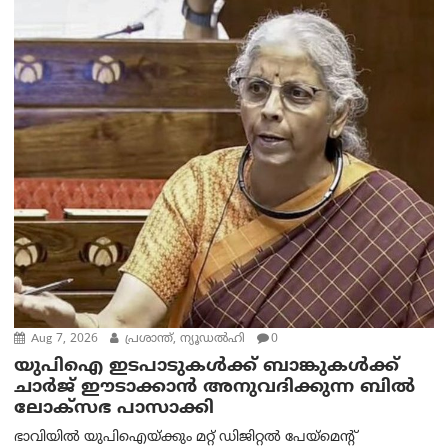
Aug 7, 2026
പ്രശാന്ത്, ന്യൂഡല്‍ഹി
0
യുപിഐ ഇടപാടുകൾക്ക് ബാങ്കുകൾക്ക്
ചാർജ് ഈടാക്കാൻ അനുവദിക്കുന്ന ബിൽ
ലോക്‌സഭ പാസാക്കി
ഭാവിയിൽ യുപിഐയ്ക്കും മറ്റ് ഡിജിറ്റൽ പേയ്‌മെന്റ്