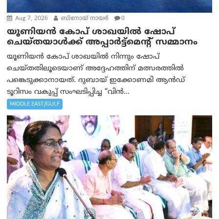
Aug 7, 2026
ബിനോയ് നായര്‍
0
യൂണിയൻ കോപ് ശാഖയിൽ ഷോപ്
ചെയ്തയാൾക്ക് അപ്പാർട്ട്മെന്റ് സമ്മാനം
യൂണിയൻ കോപ് ശാഖയിൽ നിന്നും ഷോപ്
ചെയ്തതിലൂടെയാണ് അദ്ദേഹത്തിന് മത്സരത്തിൽ
പങ്കെടുക്കാനായത്. ദുബായ് ഇക്കോണമി ആൻഡ്
ടൂറിസം വകുപ്പ് സംഘടിപ്പിച്ച “വിൻ...
MIDDLE EAST/GULF