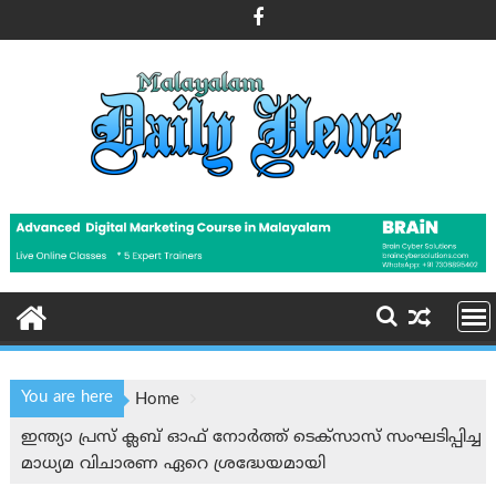
Skip
to
content
You are here
Home
ഇന്ത്യാ പ്രസ് ക്ലബ് ഓഫ് നോർത്ത് ടെക്സാസ് സംഘടിപ്പിച്ച
മാധ്യമ വിചാരണ ഏറെ ശ്രദ്ധേയമായി