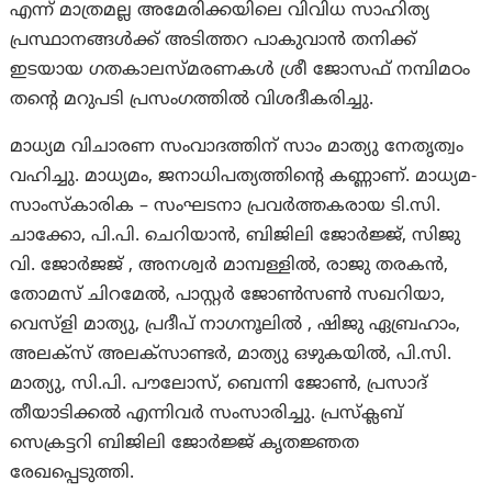
എന്ന് മാത്രമല്ല അമേരിക്കയിലെ വിവിധ സാഹിത്യ
പ്രസ്ഥാനങ്ങൾക്ക് അടിത്തറ പാകുവാൻ തനിക്ക്
ഇടയായ ഗതകാലസ്മരണകൾ ശ്രീ ജോസഫ് നമ്പിമഠം
തൻ്റെ മറുപടി പ്രസംഗത്തിൽ വിശദീകരിച്ചു.
മാധ്യമ വിചാരണ സംവാദത്തിന് സാം മാത്യു നേതൃത്വം
വഹിച്ചു. മാധ്യമം, ജനാധിപത്യത്തിന്റെ കണ്ണാണ്. മാധ്യമ-
സാംസ്കാരിക – സംഘടനാ പ്രവർത്തകരായ ടി.സി.
ചാക്കോ, പി.പി. ചെറിയാൻ, ബിജിലി ജോർജ്ജ്, സിജു
വി. ജോർജജ് , അനശ്വർ മാമ്പള്ളിൽ, രാജു തരകൻ,
തോമസ് ചിറമേൽ, പാസ്റ്റർ ജോൺസൺ സഖറിയാ,
വെസ്ളി മാത്യു, പ്രദീപ് നാഗനൂലിൽ , ഷിജു ഏബ്രഹാം,
അലക്സ് അലക്സാണ്ടർ, മാത്യു ഒഴുകയിൽ, പി.സി.
മാത്യു, സി.പി. പൗലോസ്, ബെന്നി ജോൺ, പ്രസാദ്
തീയാടിക്കൽ എന്നിവർ സംസാരിച്ചു. പ്രസ്ക്ലബ്
സെക്രട്ടറി ബിജിലി ജോർജ്ജ് കൃതജ്ഞത
രേഖപ്പെടുത്തി.