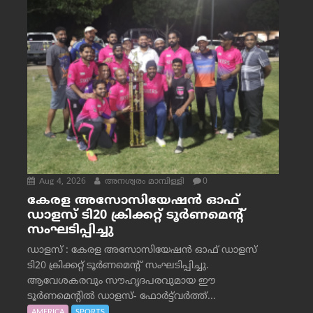
Aug 4, 2026
അനശ്വരം മാമ്പിള്ളി
0
കേരള അസോസിയേഷൻ ഓഫ്
ഡാളസ് ടി20 ക്രിക്കറ്റ് ടൂർണമെന്റ്
സംഘടിപ്പിച്ചു
ഡാളസ് : കേരള അസോസിയേഷൻ ഓഫ് ഡാളസ്
ടി20 ക്രിക്കറ്റ് ടൂർണമെന്റ് സംഘടിപ്പിച്ചു.
ആവേശകരവും സൗഹൃദപരവുമായ ഈ
ടൂർണമെന്റിൽ ഡാളസ്- ഫോർട്ട്‌വര്‍ത്ത്...
AMERICA
SPORTS