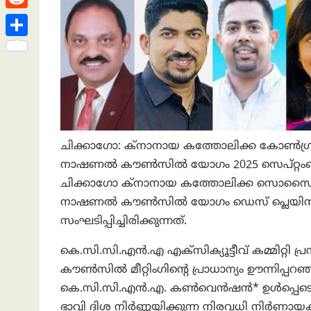
h
s
n
e
h
R
a
t
k
a
e
t
S
e
t
d
h
d
s
d
a
I
A
i
r
n
p
t
e
ചിക്കാഗോ: ക്നാനായ കത്തോലിക്ക കോൺഗ്
p
നാഷണൽ കൗൺസിൽ യോഗം 2025 സെപ്റ്റംബർ 2
ചിക്കാഗോ ക്നാനായ കത്തോലിക്ക സൊസൈറ്റി
നാഷണൽ കൗൺസിൽ യോഗം ഡെസ് പ്ലെയിൻസിലെ 
സംഘടിപ്പിച്ചിരിക്കുന്നത്.
കെ.സി.സി.എൻ.എ എക്സിക്യൂട്ടീവ് കമ്മിറ്റി പ
കൗൺസിൽ മീറ്റിംഗിന്റെ പ്രാധാന്യം ഊന്നിപ്പറഞ
കെ.സി.സി.എൻ.എ. കൺവെൻഷൻ* ഉൾപ്പെടെ, 
ഭാവി ദിശ നിർണ്ണയിക്കുന്ന നിരവധി നിർണായ