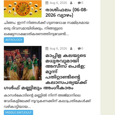
Aug 6, 2026
.
0
രാശിഫലം (06-08-
2026 വ്യാഴം)
ചിങ്ങം: ഇന്ന് നിങ്ങൾക്ക് ഗുണദോഷ സമ്മിശ്രമായ
ഒരു ദിവസമായിരിക്കും. നിങ്ങളുടെ
ലക്ഷ്യസാക്ഷാത്കരണത്തിനുവേണ്ടി...
ASTROLOGY
Aug 6, 2026
.
0
മാപ്പിള കലയുടെ
മധുരവുമായി
അസീസ് പെർള;
മൂന്ന്
പതിറ്റാണ്ടിന്റെ
കലാസപര്യയ്ക്ക്
ഗൾഫ് മണ്ണിലും അംഗീകാരം
കാസർകോടിന്റെ മണ്ണിൽ നിന്ന് അജ്മാനിലെ
വേദികളിലേക്ക് നൂറുകണക്കിന് കലാപ്രതിഭകൾക്ക്
വഴികാട്ടിയായ...
MIDDLE EAST/GULF