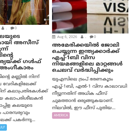
.
0
കലയുടെ
Aug 6, 2026
.
0
മായി അസീസ്
അമേരിക്കയില്‍ ജോലി
്ന്
ചെയ്യുന്ന ഇന്ത്യക്കാർക്ക്
ിന്റെ
എച്ച്-1ബി വിസ
യയ്ക്ക് ഗൾഫ്
നിയമങ്ങളിലെ മാറ്റങ്ങൾ
ം അംഗീകാരം
ചെലവ് വർദ്ധിപ്പിക്കും
റെ മണ്ണിൽ നിന്ന്
യുഎസിലെ ട്രംപ് ഭരണകൂടം
 വേദികളിലേക്ക്
എച്ച്-1ബി, എൽ-1 വിസ കാലാവധി
ന് കലാപ്രതിഭകൾക്ക്
നീട്ടുന്നതിന് അധിക ഫീസ്
യായ കലാപരിശീലകൻ
ചുമത്താൻ ഒരുങ്ങുകയാണ്.
പ്പിള കലയുടെ
നിലവിൽ, ഈ ഫീസ് പുതിയ...
പാരമ്പര്യവും
AMERICA
ക്ക് പകർന്നു...
ULF