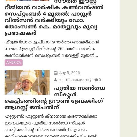
സൗത്ത് ഈസ്റ്റ്
റീജിയൻ വാർഷിക കൺവൻഷൻ
സെപ്റ്റംബർ 4 മുതൽ; പാസ്റ്റർ
വിൽസൻ വർക്കിയും ഡോ.
തോംസൺ കെ. മാത്യൂവും മുഖ്യ
പ്രഭാഷകർ
ഫ്ളോറിഡ: ഐ.പി.സി നോർത്ത് അമേരിക്കൻ
സൗത്ത് ഈസ്റ്റ് റീജിയന്റെ 26 – മത് വാർഷിക
കൺവൻഷൻ സെപ്റ്റംബർ 4 വെള്ളി മുതൽ...
AMERICA
Aug 5, 2026
ബിബി തെക്കനാട്ട്
0
പുതിയ സൺഡേ
സ്കൂൾ
കെട്ടിടത്തിന്റെ ഗ്രൗണ്ട് ബ്രേക്കിംഗ്
ആഗസ്റ്റ് ഒൻപതിന്
ഹൂസ്റ്റൺ: ഹൂസ്റ്റൺ ക്നാനായ കത്തോലിക്കാ
ഇടവകയുടെ പുതിയ സൺഡേ സ്കൂൾ
കെട്ടിടത്തിന്റെ നിർമ്മാണത്തിന് തുടക്കം
കുറിച്ചുകൊണ്ടുള്ള ഗ്രൗണ്ട് ബ്രേക്കിംഗ് ചടങ്ങ്