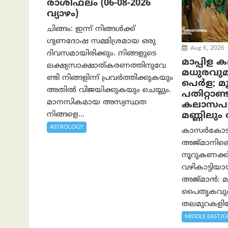
രാശിഫലം (06-08-2026
വ്യാഴം)
ചിങ്ങം: ഇന്ന് നിങ്ങൾക്ക്
ഗുണദോഷ സമ്മിശ്രമായ ഒരു
Aug 6, 2026
ദിവസമായിരിക്കും. നിങ്ങളുടെ
മാപ്പിള 
ലക്ഷ്യസാക്ഷാത്കരണത്തിനുവേ
മധുരവു
ണ്ടി നിങ്ങളിന്ന് പ്രവർത്തിക്കുകയും
പെർള; മൂന
അതില്‍ വിജയിക്കുകയും ചെയ്യും.
പതിറ്റാണ്ട
മാനസികമായ അസ്വസ്ഥത
കലാസപര്
നിങ്ങളെ...
മണ്ണിലു
ASTROLOGY
കാസർകോടിന്
അജ്മാനിലെ
നൂറുകണക്കി
വഴികാട്ടി
അജ്മാൻ: മാ
പൈതൃകവും 
തലമുറകളിലേ
MIDDLE EAST/G