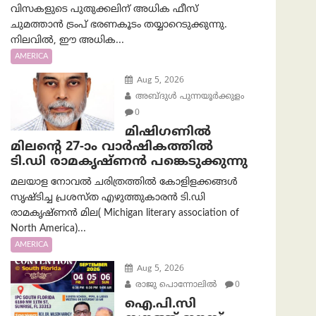
വിസകളുടെ പുതുക്കലിന് അധിക ഫീസ്
ചുമത്താൻ ട്രംപ് ഭരണകൂടം തയ്യാറെടുക്കുന്നു.
നിലവിൽ, ഈ അധിക...
AMERICA
Aug 5, 2026
അബ്ദുൾ പുന്നയൂർക്കുളം
0
മിഷിഗണിൽ
മിലന്റെ 27-ാം വാർഷികത്തിൽ
ടി.ഡി രാമകൃഷ്ണൻ പങ്കെടുക്കുന്നു
മലയാള നോവൽ ചരിത്രത്തിൽ കോളിളക്കങ്ങൾ
സൃഷ്ടിച്ച പ്രശസ്‌ത എഴുത്തുകാരൻ ടി.ഡി
രാമകൃഷ്ണൻ മില( Michigan literary association of
North America)...
AMERICA
Aug 5, 2026
രാജു പൊന്നോലിൽ
0
ഐ.പി.സി