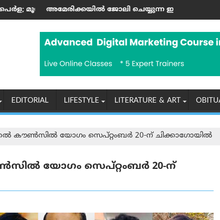
ന്റെ കലാസപര്യയ്ക്ക് ഗൾഫ് മണ്ണിലും അംഗീകാരം
്‍ ജോലി ചെയ്യുന്ന ഇന്ത്യക്കാർക്ക് എച്ച്-1ബി വിസ നിയമങ്ങള
ആരോഗ്യ, പൈതൃക സംര
EDITORIAL
LIFESTYLE
LITERATURE & ART
OBITU
കൗൺസിൽ യോഗം സെപ്റ്റംബർ 20-ന് ചിക്കാഗോയിൽ
 യോഗം സെപ്റ്റംബർ 20-ന്