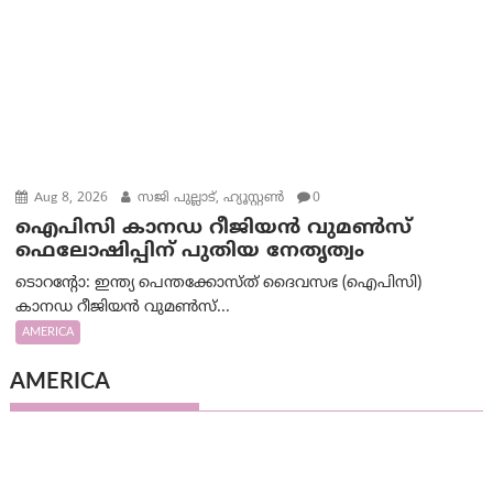
Aug 8, 2026
സജി പുല്ലാട്, ഹ്യൂസ്റ്റൺ
0
ഐപിസി കാനഡ റീജിയൻ വുമൺസ്
ഫെലോഷിപ്പിന് പുതിയ നേതൃത്വം
ടൊറന്റോ: ഇന്ത്യ പെന്തക്കോസ്ത് ദൈവസഭ (ഐപിസി)
കാനഡ റീജിയൻ വുമൺസ്...
AMERICA
AMERICA