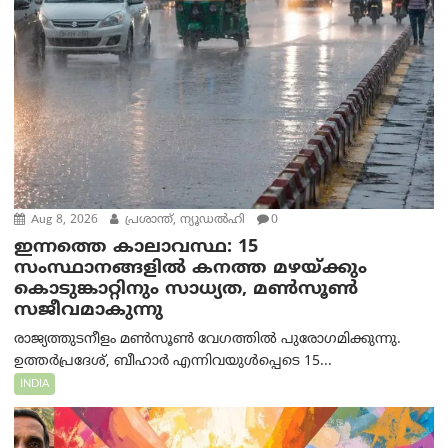
Aug 8, 2026
പ്രശാന്ത്, ന്യൂഡല്‍ഹി
0
ഇന്നത്തെ കാലാവസ്ഥ: 15
സംസ്ഥാനങ്ങളിൽ കനത്ത മഴയ്ക്കും
കൊടുങ്കാറ്റിനും സാധ്യത, മൺസൂൺ
സജീവമാകുന്നു
രാജ്യത്തുടനീളം മൺസൂൺ വേഗത്തിൽ പുരോഗമിക്കുന്നു.
ഉത്തർപ്രദേശ്, ബീഹാർ എന്നിവയുൾപ്പെടെ 15...
INDIA