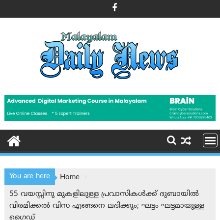
Skip
to
content
You are here
Home
55 വയസ്സിനു മുകളിലുള്ള പ്രവാസികൾക്ക് ദുബായിൽ
വിരമിക്കൽ വിസ എങ്ങനെ ലഭിക്കും; ഘട്ടം ഘട്ടമായുള്ള
ഗൈഡ്