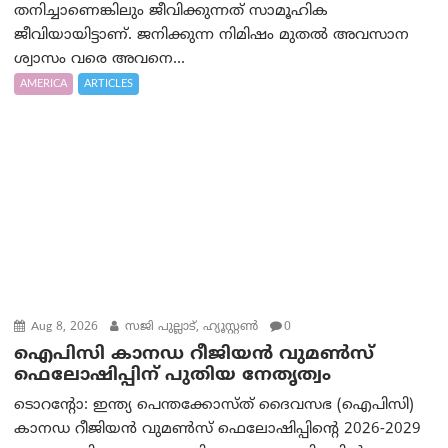
തനിച്ചാണെങ്കിലും ജീവിക്കുന്നത് സാമൂഹിക
ജീവിയായിട്ടാണ്. ജനിക്കുന്ന നിമിഷം മുതൽ അവസാന
ശ്വാസം വരെ അവനെ...
AMERICA
ARTICLES
Aug 8, 2026
സജി പുല്ലാട്, ഹ്യൂസ്റ്റൺ
0
ഐപിസി കാനഡ റീജിയൻ വുമൺസ്
ഫെലോഷിപ്പിന് പുതിയ നേതൃത്വം
ടൊറന്റോ: ഇന്ത്യ പെന്തക്കോസ്ത് ദൈവസഭ (ഐപിസി)
കാനഡ റീജിയൻ വുമൺസ് ഫെലോഷിപ്പിന്റെ 2026-2029