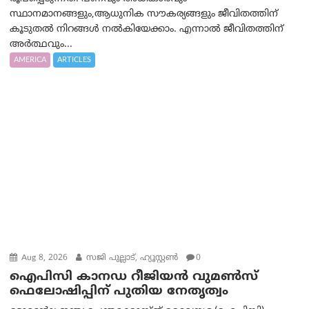
സ്ഥാനമാനങ്ങളും,ആധുനിക സൗകര്യങ്ങളും ജീവിതത്തിന്
കൂടുതൽ നിറങ്ങൾ നൽകിയേക്കാം. എന്നാൽ ജീവിതത്തിന്
അർത്ഥവും...
AMERICA
ARTICLES
Aug 8, 2026
സജി പുല്ലാട്, ഹ്യൂസ്റ്റൺ
0
ഐപിസി കാനഡ റീജിയൻ വുമൺസ്
ഫെലോഷിപ്പിന് പുതിയ നേതൃത്വം