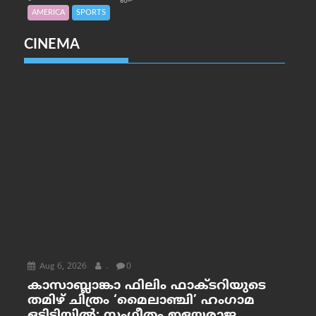
AMERICA
SPORTS
CINEMA
Aug 6, 2026
.
0
കാസാബ്ലാങ്കാ ഫിലിം ഫാക്ടറിയുടെ
തമിഴ് ചിത്രം ‘മൈലാഞ്ചി’ ഹംഗാമ
ഒടിടിയിൽ; സംഗീതം ഇളയരാജ