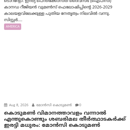
ടൊറന്റോ: ഇന്ത്യ പെന്തക്കോസ്ത് ദൈവസഭ (ഐപിസി)
കാനഡ റീജിയൻ വുമൺസ് ഫെലോഷിപ്പിന്റെ 2026-2029
കാലയളവിലേക്കുള്ള പുതിയ നേതൃത്വം നിലവിൽ വന്നു.
സിസ്റ്റർ....
AMERICA
Aug 8, 2026
മോൻസി കൊടുമൺ
0
കൊടുമൺ വിമാനത്താവളം വന്നാൽ
എന്തുകൊണ്ടും ശബരിമല തീർത്ഥാടകർക്ക്
ഇരട്ടി മധുരം: മോൻസി കൊടുമൺ