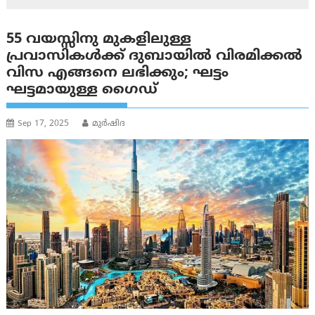
55 വയസ്സിനു മുകളിലുള്ള
പ്രവാസികൾക്ക് ദുബായിൽ വിരമിക്കൽ
വിസ എങ്ങനെ ലഭിക്കും; ഘട്ടം
ഘട്ടമായുള്ള ഗൈഡ്
Sep 17, 2025
മുര്‍ഷിദ