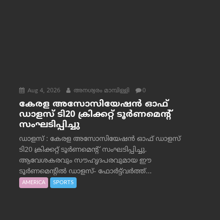
Aug 4, 2026
അനശ്വരം മാമ്പിള്ളി
0
കേരള അസോസിയേഷൻ ഓഫ്
ഡാളസ് ടി20 ക്രിക്കറ്റ് ടൂർണമെന്റ്
സംഘടിപ്പിച്ചു
ഡാളസ് : കേരള അസോസിയേഷൻ ഓഫ് ഡാളസ്
ടി20 ക്രിക്കറ്റ് ടൂർണമെന്റ് സംഘടിപ്പിച്ചു.
ആവേശകരവും സൗഹൃദപരവുമായ ഈ
ടൂർണമെന്റിൽ ഡാളസ്- ഫോർട്ട്‌വര്‍ത്ത്...
AMERICA
SPORTS