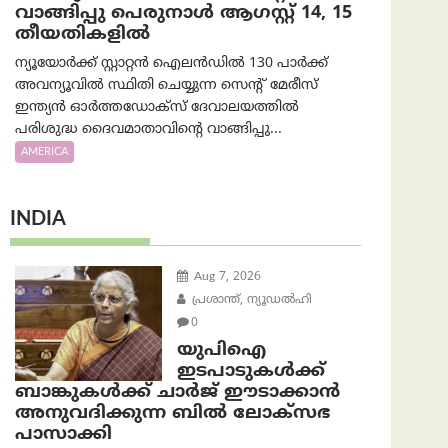
വാങ്ങിപ്പു പെരുനാൾ ആഗസ്റ്റ് 14, 15
തീയതികളിൽ
ന്യൂയോർക്ക് സ്റ്റാറ്റൻ ഐലൻഡിൽ 130 പാർക്ക്
അവന്യൂവിൽ സ്ഥിതി ചെയ്യുന്ന സെന്റ് മേരീസ്
ഇന്ത്യൻ ഓർത്തഡോക്സ് ദേവാലയത്തിൽ
പരിശുദ്ധ ദൈവമാതാവിന്റെ വാങ്ങിപ്പു...
AMERICA
INDIA
Aug 7, 2026
പ്രശാന്ത്, ന്യൂഡല്‍ഹി
0
യുപിഐ
ഇടപാടുകൾക്ക്
ബാങ്കുകൾക്ക് ചാർജ് ഈടാക്കാൻ
അനുവദിക്കുന്ന ബിൽ ലോക്‌സഭ
പാസാക്കി