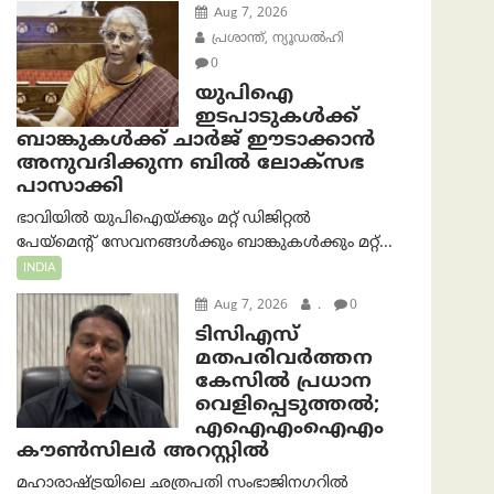
Aug 7, 2026
പ്രശാന്ത്, ന്യൂഡല്‍ഹി
0
യുപിഐ
ഇടപാടുകൾക്ക്
ബാങ്കുകൾക്ക് ചാർജ് ഈടാക്കാൻ
അനുവദിക്കുന്ന ബിൽ ലോക്‌സഭ
പാസാക്കി
ഭാവിയിൽ യുപിഐയ്ക്കും മറ്റ് ഡിജിറ്റൽ
പേയ്‌മെന്റ് സേവനങ്ങൾക്കും ബാങ്കുകൾക്കും മറ്റ്...
INDIA
Aug 7, 2026
.
0
ടിസിഎസ്
മതപരിവർത്തന
കേസിൽ പ്രധാന
വെളിപ്പെടുത്തൽ;
എഐഎംഐഎം
കൗൺസിലർ അറസ്റ്റിൽ
മഹാരാഷ്ട്രയിലെ ഛത്രപതി സംഭാജിനഗറിൽ