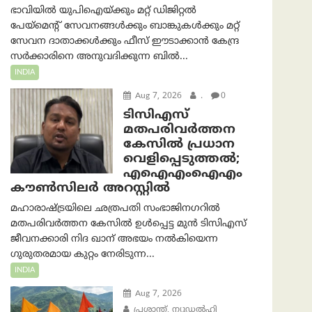
ഭാവിയിൽ യുപിഐയ്ക്കും മറ്റ് ഡിജിറ്റൽ
പേയ്‌മെന്റ് സേവനങ്ങൾക്കും ബാങ്കുകൾക്കും മറ്റ്
സേവന ദാതാക്കൾക്കും ഫീസ് ഈടാക്കാൻ കേന്ദ്ര
സർക്കാരിനെ അനുവദിക്കുന്ന ബിൽ...
INDIA
Aug 7, 2026
.
0
ടിസിഎസ്
മതപരിവർത്തന
കേസിൽ പ്രധാന
വെളിപ്പെടുത്തൽ;
എഐഎംഐഎം
കൗൺസിലർ അറസ്റ്റിൽ
മഹാരാഷ്ട്രയിലെ ഛത്രപതി സംഭാജിനഗറിൽ
മതപരിവർത്തന കേസിൽ ഉൾപ്പെട്ട മുൻ ടിസിഎസ്
ജീവനക്കാരി നിദ ഖാന് അഭയം നൽകിയെന്ന
ഗുരുതരമായ കുറ്റം നേരിടുന്ന...
INDIA
Aug 7, 2026
പ്രശാന്ത്, ന്യൂഡല്‍ഹി