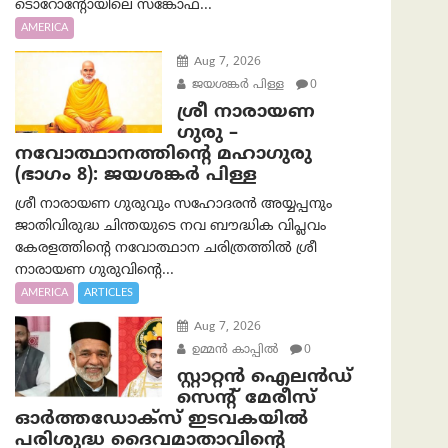
ടൊറോന്റോയിലെ സങ്കോഫ...
AMERICA
Aug 7, 2026
ജയശങ്കര്‍ പിള്ള
0
ശ്രീ നാരായണ
ഗുരു –
നവോത്ഥാനത്തിന്റെ മഹാഗുരു
(ഭാഗം 8): ജയശങ്കര്‍ പിള്ള
ശ്രീ നാരായണ ഗുരുവും സഹോദരൻ അയ്യപ്പനും
ജാതിവിരുദ്ധ ചിന്തയുടെ നവ ബൗദ്ധിക വിപ്ലവം
കേരളത്തിന്റെ നവോത്ഥാന ചരിത്രത്തിൽ ശ്രീ
നാരായണ ഗുരുവിന്റെ...
AMERICA
ARTICLES
Aug 7, 2026
ഉമ്മന്‍ കാപ്പില്‍
0
സ്റ്റാറ്റൻ ഐലൻഡ്
സെന്റ് മേരീസ്
ഓർത്തഡോക്സ് ഇടവകയിൽ
പരിശുദ്ധ ദൈവമാതാവിന്റെ