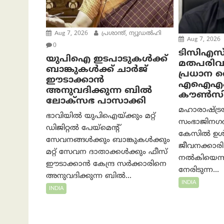
Aug 7, 2026
പ്രശാന്ത്, ന്യൂഡല്‍ഹി
Aug 7, 2026
0
ടിസിഎസ
യുപിഐ ഇടപാടുകൾക്ക്
മതപരിവ
ബാങ്കുകൾക്ക് ചാർജ്
പ്രധാന വ
ഈടാക്കാൻ
എഐഎ
അനുവദിക്കുന്ന ബിൽ
കൗൺസില
ലോക്‌സഭ പാസാക്കി
മഹാരാഷ്ട്
ഭാവിയിൽ യുപിഐയ്ക്കും മറ്റ്
സംഭാജിനഗ
ഡിജിറ്റൽ പേയ്‌മെന്റ്
കേസിൽ ഉൾപ്
സേവനങ്ങൾക്കും ബാങ്കുകൾക്കും
ജീവനക്കാര
മറ്റ് സേവന ദാതാക്കൾക്കും ഫീസ്
നൽകിയെന്ന
ഈടാക്കാൻ കേന്ദ്ര സർക്കാരിനെ
നേരിടുന്ന...
അനുവദിക്കുന്ന ബിൽ...
INDIA
INDIA