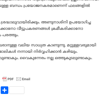
യുള്ള ബന്ധം പ്രയോജനകരമാണെന്ന് ഫലങ്ങളില്‍
 ശ്രദ്ധാലുവായിരിക്കും. അണുനാശിനി ഉപയോഗിച്ച
ാക്കാനോ വീട്ടുപകരണങ്ങൾ ക്രമീകരിക്കാനോ
ം പരത്തും.
നുള്ള വലിയ സാധ്യത കാണുന്നു. മറ്റുള്ളവരുമായി
 ജോലികൾ നന്നായി നിർവ്വഹിക്കാൻ കഴിയും.
ാകും. വൈകുന്നേരം നല്ല ഒത്തുകൂടലുണ്ടാകും.
R
S
e
h
d
ar