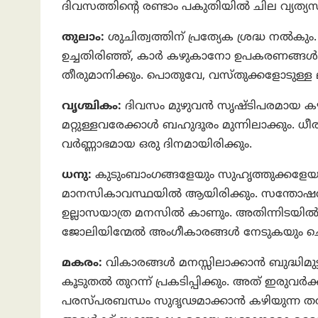
ദിവസത്തിന്‍റെ രണ്ടാം പകുതിയിൽ ചില വ്യത്യസ്
തുലാം:
ശുചിത്വത്തിന് പ്രത്യേക ശ്രദ്ധ നൽ
ഉച്ചതിരിഞ്ഞ്, കാർ കഴുകാനോ ഉപകരണങ്ങൾ 
തീരുമാനിക്കും. പൊതുവേ, വസ്‌തുക്കളോടുള്
വൃശ്ചികം:
ദിവസം മുഴുവൻ സൃഷ്‌ടിപരമായ ക
മറ്റുള്ളവരേക്കാൾ ബഹുദൂരം മുന്നിലാക്കും.
വർണ്ണാഭമായ ഒരു ദിനമായിരിക്കും.
ധനു:
കുടുംബാംഗങ്ങളേയും സുഹൃത്തുക്കളേയും 
മാനസികാവസ്ഥയിൽ ആയിരിക്കും. സന്തോഷവ
ഉല്ലാസയാത്ര മനസിൽ കാണും. അതിന്നിടയിൽ 
ജോലിയിന്മേൽ അംഗീകാരങ്ങൾ നേടുകയും ചെയ
മകരം:
വികാരങ്ങൾ മനസ്സിലാക്കാൻ ബുദ്ധിമുട്ട
കൂടുതൽ തുറന്ന് പ്രകടിപ്പിക്കും. അത്‌ ഇരു
പരസ്‌പരബന്ധം സുദൃഢമാക്കാൻ കഴിയുന്ന ത