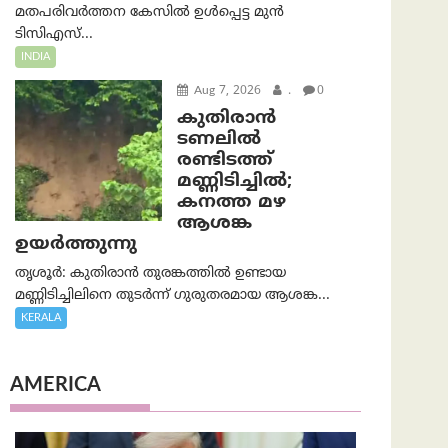
മതപരിവർത്തന കേസിൽ ഉൾപ്പെട്ട മുൻ
ടിസിഎസ്...
INDIA
Aug 7, 2026
.
0
കുതിരാൻ
ടണലിൽ
രണ്ടിടത്ത്
മണ്ണിടിച്ചിൽ;
കനത്ത മഴ
ആശങ്ക
ഉയർത്തുന്നു
തൃശൂർ: കുതിരാൻ തുരങ്കത്തിൽ ഉണ്ടായ
മണ്ണിടിച്ചിലിനെ തുടർന്ന് ഗുരുതരമായ ആശങ്ക...
KERALA
AMERICA