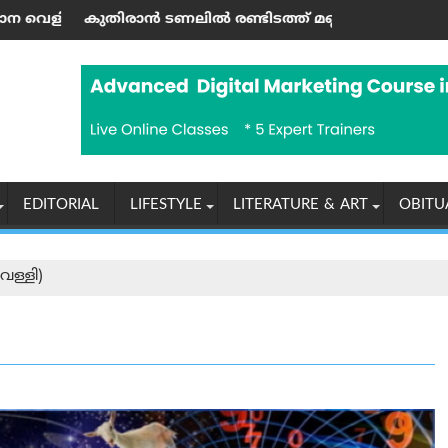
ടുത്തൽ; എഐഎംഐഎം കൗൺസിലർ അറസ്റ്റിൽ
ാൻ ടണലിൽ രണ്ടിടത്ത് മണ്ണിടിച്ചിൽ; കനത്ത മഴ ആശങ്ക ഉയർ
അദ്ധ്യാപകരുള
EDITORIAL
LIFESTYLE
LITERATURE & ART
OBITU
െള്ളി)