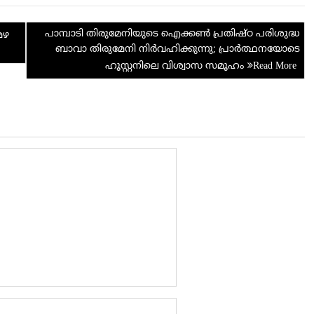
di
e
പാമ്പാടി തിരുമേനിയുടെ ഐക്കൺ പ്രതിഷ്ഠ പരിശുദ്ധ
t
മഴ
ബാവാ തിരുമേനി നിർവഹിക്കുന്നു; പ്രാർത്ഥനയോടെ
ഹൂസ്റ്റനിലെ വിശ്വാസ സമൂഹം