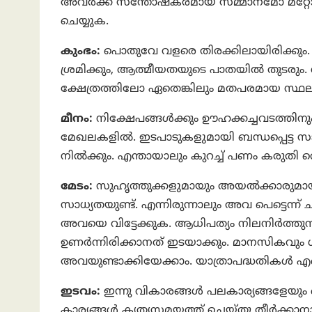
അവർക്ക് സന്തോഷകരമായ സമ്മാനമോ മറ്റോ നൽ
ചെയ്യുക.
കുംഭം:
പൊതുവേ വളരെ തിരക്കിലായിരിക്കും. എ
ശ്രമിക്കും, ആത്മീയതയുടെ പാതയിൽ തുടരും. 
ക്ഷേത്രത്തിലോ ഏതെങ്കിലും മതപരമായ സ്ഥ
മീനം:
നിക്ഷേപങ്ങൾക്കും ഊഹക്കച്ചവടത്തിനും നല്
മേഖലകളിൽ. ഇടപാടുകളുമായി ബന്ധപ്പെട്ട സാഹ
നിൽക്കും. എന്തായാലും കുറച്ച്‌ പണം കരുതി വ
മേടം:
സുഹൃത്തുക്കളുമായും അയൽക്കാരുമായ
സാധ്യതയുണ്ട്. എന്നിരുന്നാലും അവ പെട്ടെന്
അവയെ വിട്ടേക്കുക. ആധിപത്യം നിലനിർത്തുന്
ഉണർന്നിരിക്കാനത് ഇടയാക്കും. മാനസികവു
അവയുണ്ടാക്കിയേക്കാം. യാത്രാപദ്ധതികള്‍ എന്തെ
ഇടവം:
ഇന്നു വികാരങ്ങൾ പലകാര്യങ്ങളേയും ത
കാര്യങ്ങള്‍ കൃത്യസമയത്ത് ചെയ്‌തു തീര്‍ക്