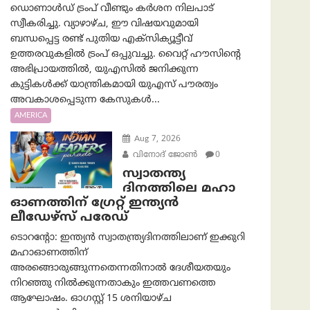
ഡൊണാൾഡ് ട്രംപ് വീണ്ടും കർശന നിലപാട്
സ്വീകരിച്ചു. വ്യാഴാഴ്ച, ഈ വിഷയവുമായി
ബന്ധപ്പെട്ട രണ്ട് പുതിയ എക്സിക്യൂട്ടീവ്
ഉത്തരവുകളിൽ ട്രംപ് ഒപ്പുവച്ചു. വൈറ്റ് ഹൗസിന്റെ
അഭിപ്രായത്തിൽ, യുഎസിൽ ജനിക്കുന്ന
കുട്ടികൾക്ക് യാന്ത്രികമായി യുഎസ് പൗരത്വം
അവകാശപ്പെടുന്ന കേസുകൾ...
AMERICA
Aug 7, 2026
വിനോദ് ജോൺ
0
സ്വാതന്ത്യ
ദിനത്തിലെ മഹാ
ഓണത്തിന് ഗ്രേറ്റ് ഇന്ത്യൻ
ലീഡേഴ്സ് പരേഡ്
ടൊറന്റോ: ഇന്ത്യൻ സ്വാതന്ത്ര്യദിനത്തിലാണ് ഇക്കുറി
മഹാഓണത്തിന്
അരങ്ങൊരുങ്ങുന്നതെന്നതിനാൽ ദേശീയതയും
നിറഞ്ഞു നിൽക്കുന്നതാകും ഇത്തവണത്തെ
ആഘോഷം. ഓഗസ്റ്റ് 15 ശനിയാഴ്ച