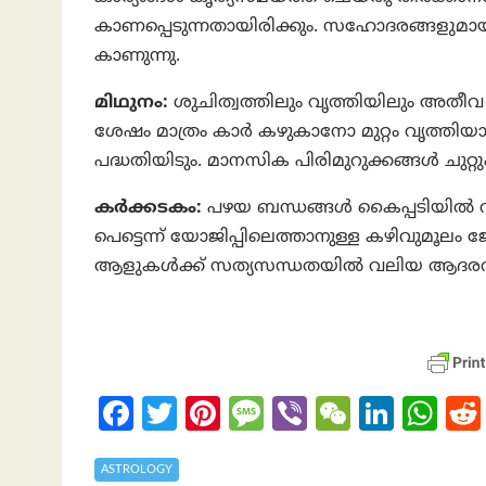
കാണപ്പെടുന്നതായിരിക്കും. സഹോദരങ്ങളുമാ
കാണുന്നു.
മിഥുനം:
ശുചിത്വത്തിലും വൃത്തിയിലും അതീവ
ശേഷം മാത്രം കാർ കഴുകാനോ മുറ്റം വൃത്തിയ
പദ്ധതിയിടും. മാനസിക പിരിമുറുക്കങ്ങൾ ചുറ്റു
കര്‍ക്കടകം:
പഴയ ബന്ധങ്ങൾ കൈപ്പടിയിൽ വരാ
പെട്ടെന്ന് യോജിപ്പിലെത്താനുള്ള കഴിവുമൂലം
ആളുകൾക്ക്‌ സത്യസന്ധതയിൽ വലിയ ആദരവുണ്ട
Fa
T
Pi
M
Vi
W
Li
W
ce
w
nt
es
b
e
n
h
b
itt
er
sa
er
C
ke
at
ASTROLOGY