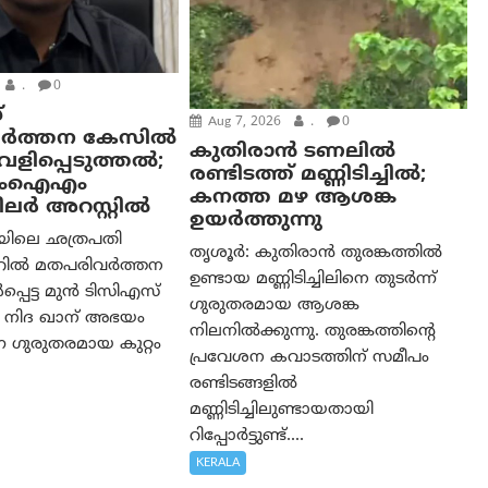
.
0
്
Aug 7, 2026
.
0
ർത്തന കേസിൽ
കുതിരാൻ ടണലിൽ
െളിപ്പെടുത്തൽ;
രണ്ടിടത്ത് മണ്ണിടിച്ചിൽ;
ംഐഎം
കനത്ത മഴ ആശങ്ക
ർ അറസ്റ്റിൽ
ഉയർത്തുന്നു
രയിലെ ഛത്രപതി
തൃശൂർ: കുതിരാൻ തുരങ്കത്തിൽ
റിൽ മതപരിവർത്തന
ഉണ്ടായ മണ്ണിടിച്ചിലിനെ തുടർന്ന്
പെട്ട മുൻ ടിസിഎസ്
ഗുരുതരമായ ആശങ്ക
ി നിദ ഖാന് അഭയം
നിലനിൽക്കുന്നു. തുരങ്കത്തിന്റെ
 ഗുരുതരമായ കുറ്റം
പ്രവേശന കവാടത്തിന് സമീപം
രണ്ടിടങ്ങളിൽ
മണ്ണിടിച്ചിലുണ്ടായതായി
റിപ്പോർട്ടുണ്ട്....
KERALA