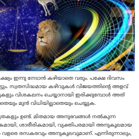
ക ലക്ഷ്യം ഇന്നു നേടാൻ കഴിയാതെ വരും. പക്ഷേ ദിവസം
ട്ടും. സ്വതസിദ്ധമായ കഴിവുകൾ വിജയത്തിന്‍റെ അളവ്‌
ടുകളും വിശകലനം ചെയ്യാനായി ഇരിക്കുമ്പോൾ അത്‌
െയും മുൻ വിധിയില്ലാതെയും ചെയ്യുക.
്യതകളും ഉണ്ട്. മിതമായ അനുഭവങ്ങള്‍ നല്‍കുന്ന
സികമായി, ശാരീരികമായി, വ്യക്തിപരമായി അനുകൂലമായ
ങൾ വളരെ രസകരവും അനുകൂലവുമാണ്. എന്നിരുന്നാലും,