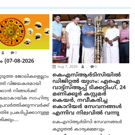
.
0
(07-08-2026
Aug 7, 2026
.
0
കെഎസ്ആർടിസിയിൽ
റെടുത്ത ജോലികളെല്ലാം
ഡിജിറ്റൽ യുഗം: എഐ
്ത് വിജയകരമായി
വാട്ട്‌സ്ആപ്പ് ടിക്കറ്റിംഗ്, 24
കാന്‍ നിങ്ങള്‍ക്ക്
മണിക്കൂർ കസ്റ്റമർ
. കലാകായിക സാഹിത്യ
കെയർ, നവീകരിച്ച
്രവര്‍ത്തിക്കുന്നവര്‍ക്ക്
കൊറിയർ സേവനങ്ങൾ
എന്നിവ നിലവിൽ വന്നു
ിഭ പ്രകടിപ്പിക്കാനുള്ള
്കും....
കെഎസ്ആർടിസി സേവനങ്ങൾ
കൂടുതൽ കാര്യക്ഷമവും