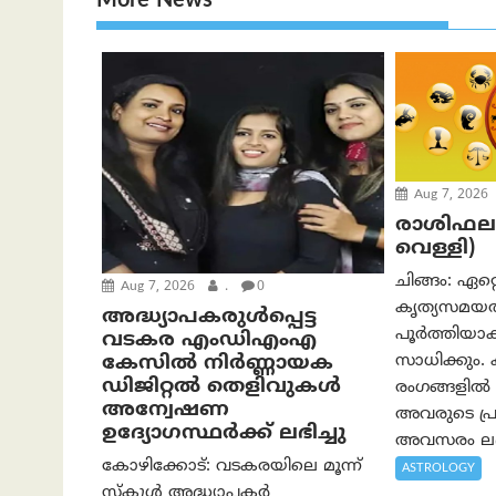
More News
Aug 7, 2026
രാശിഫലം 
വെള്ളി)
ചിങ്ങം: ഏറ്
Aug 7, 2026
.
0
കൃത്യസമയത
അദ്ധ്യാപകരുള്‍പ്പെട്ട
പൂര്‍ത്തിയാക്
വടകര എംഡി‌എം‌എ
സാധിക്കും
കേസില്‍ നിര്‍ണ്ണായക
ഡിജിറ്റല്‍ തെളിവുകള്‍
രംഗങ്ങളില്‍ പ
അന്വേഷണ
അവരുടെ പ്രത
ഉദ്യോഗസ്ഥര്‍ക്ക് ലഭിച്ചു
അവസരം ലഭിക
കോഴിക്കോട്: വടകരയിലെ മൂന്ന്
ASTROLOGY
സ്കൂൾ അദ്ധ്യാപകർ