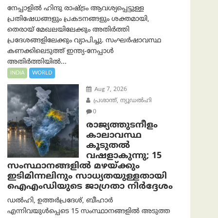
നേപ്പാളിൽ ഹിന്ദു രാഷ്ട്രം ആവശ്യപ്പെട്ടുള്ള
പ്രതിഷേധങ്ങളും പ്രകടനങ്ങളും ശക്തമായി,
തെരായ് മേഖലയിലേക്കും അതിർത്തി
പ്രദേശങ്ങളിലേക്കും വ്യാപിച്ചു. സംഘർഷാവസ്ഥ
കണക്കിലെടുത്ത് ഇന്ത്യ-നേപ്പാൾ
അതിർത്തിയിൽ...
INDIA
WORLD
Aug 7, 2026
പ്രശാന്ത്, ന്യൂഡല്‍ഹി
0
രാജ്യത്തുടനീളം
കാലാവസ്ഥ
കൂടുതൽ
വഷളാകുന്നു; 15
സംസ്ഥാനങ്ങളിൽ മഴയ്ക്കും
ഇടിമിന്നലിനും സാധ്യതയുള്ളതായി
ഐഎംഡിയുടെ ജാഗ്രതാ നിർദ്ദേശം
ഡൽഹി, ഉത്തർപ്രദേശ്, ബീഹാർ
എന്നിവയുൾപ്പെടെ 15 സംസ്ഥാനങ്ങളിൽ അടുത്ത