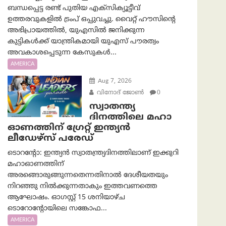
ബന്ധപ്പെട്ട രണ്ട് പുതിയ എക്സിക്യൂട്ടീവ്
ഉത്തരവുകളിൽ ട്രംപ് ഒപ്പുവച്ചു. വൈറ്റ് ഹൗസിന്റെ
അഭിപ്രായത്തിൽ, യുഎസിൽ ജനിക്കുന്ന
കുട്ടികൾക്ക് യാന്ത്രികമായി യുഎസ് പൗരത്വം
അവകാശപ്പെടുന്ന കേസുകൾ...
AMERICA
Aug 7, 2026
വിനോദ് ജോൺ
0
സ്വാതന്ത്യ
ദിനത്തിലെ മഹാ
ഓണത്തിന് ഗ്രേറ്റ് ഇന്ത്യൻ
ലീഡേഴ്സ് പരേഡ്
ടൊറന്റോ: ഇന്ത്യൻ സ്വാതന്ത്ര്യദിനത്തിലാണ് ഇക്കുറി
മഹാഓണത്തിന്
അരങ്ങൊരുങ്ങുന്നതെന്നതിനാൽ ദേശീയതയും
നിറഞ്ഞു നിൽക്കുന്നതാകും ഇത്തവണത്തെ
ആഘോഷം. ഓഗസ്റ്റ് 15 ശനിയാഴ്ച
ടൊറോന്റോയിലെ സങ്കോഫ...
AMERICA