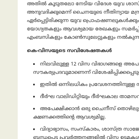
അതിൽ കൂടുതലോ നേടിയ വിദേശ യുവ ശാസ്ത്
അനുവദിക്കുമെന്ന് ചൈനയുടെ നീതിന്യായ മന്
ഏർപ്പെട്ടിരിക്കുന്ന യുവ പ്രൊഫഷണലുകൾക
യോഗ്യതകളും ആവശ്യമായ രേഖകളും സമർപ്പിക
എംബസികളും കോൺസുലേറ്റുകളും നൽകുന്
കെ-വിസയുടെ സവിശേഷതകൾ
നിലവിലുള്ള 12 വിസ വിഭാഗങ്ങളെ അപേക്
സൗകര്യപ്രദവുമാണെന്ന് വിശേഷിപ്പിക്കപ്പെടുന
ഇതിൽ ഒന്നിലധികം പ്രവേശനത്തിനുള്ള സൗ
ദീർഘ വാലിഡിറ്റിയും ദീർഘകാല താമസവു
അപേക്ഷിക്കാൻ ഒരു ചൈനീസ് തൊഴിലുട
ക്ഷണക്കത്തിന്റെ ആവശ്യമില്ല.
വിദ്യാഭ്യാസം, സംസ്കാരം, ശാസ്ത്ര സാങ്കേ
ബന്ധപ്പെട്ട പ്രവർത്തനങ്ങളിൽ വിസ ഉടമകൾക