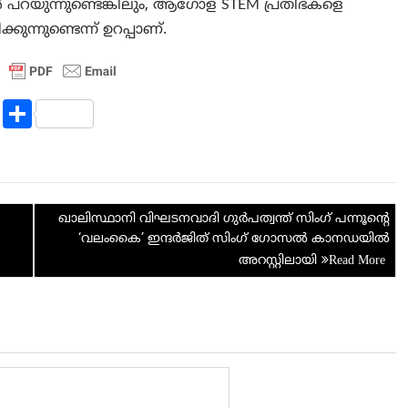
്ധർ പറയുന്നുണ്ടെങ്കിലും, ആഗോള STEM പ്രതിഭകളെ
ുന്നുണ്ടെന്ന് ഉറപ്പാണ്.
R
S
e
h
d
ar
di
e
ഖാലിസ്ഥാനി വിഘടനവാദി ഗുര്‍പത്വന്ത് സിംഗ് പന്നൂന്റെ
t
‘വലം‌കൈ’ ഇന്ദര്‍ജിത് സിംഗ് ഗോസല്‍ കാനഡയിൽ
അറസ്റ്റിലായി