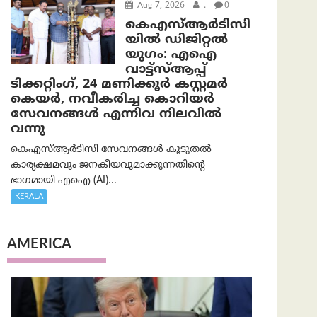
Aug 7, 2026
.
0
കെഎസ്ആർടിസി
യിൽ ഡിജിറ്റൽ
യുഗം: എഐ
വാട്ട്‌സ്ആപ്പ്
ടിക്കറ്റിംഗ്, 24 മണിക്കൂർ കസ്റ്റമർ
കെയർ, നവീകരിച്ച കൊറിയർ
സേവനങ്ങൾ എന്നിവ നിലവിൽ
വന്നു
കെഎസ്ആർടിസി സേവനങ്ങൾ കൂടുതൽ
കാര്യക്ഷമവും ജനകീയവുമാക്കുന്നതിന്റെ
ഭാഗമായി എഐ (AI)...
KERALA
AMERICA