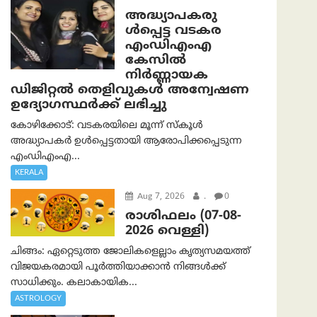
അദ്ധ്യാപകരു
ള്‍പ്പെട്ട വടകര
എംഡി‌എം‌എ
കേസില്‍
നിര്‍ണ്ണായക
ഡിജിറ്റല്‍ തെളിവുകള്‍ അന്വേഷണ
ഉദ്യോഗസ്ഥര്‍ക്ക് ലഭിച്ചു
കോഴിക്കോട്: വടകരയിലെ മൂന്ന് സ്കൂൾ
അദ്ധ്യാപകർ ഉൾപ്പെട്ടതായി ആരോപിക്കപ്പെടുന്ന
എംഡിഎംഎ...
KERALA
Aug 7, 2026
.
0
രാശിഫലം (07-08-
2026 വെള്ളി)
ചിങ്ങം: ഏറ്റെടുത്ത ജോലികളെല്ലാം കൃത്യസമയത്ത്
വിജയകരമായി പൂര്‍ത്തിയാക്കാന്‍ നിങ്ങള്‍ക്ക്
സാധിക്കും. കലാകായിക...
ASTROLOGY