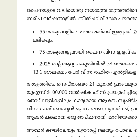
ചൈനയുടെ വലിയൊരു നയതന്ത്ര തന്ത്രത്തിന്റെ 
സമീപ വർഷങ്ങളിൽ, ബീജിംഗ് വിദേശ പൗരന്മാർക
55 രാജ്യങ്ങളിലെ പൗരന്മാർക്ക് ഇപ്പോൾ 
ലഭിക്കും.
75 രാജ്യങ്ങളുമായി ചൈന വിസ ഇളവ് കരാറു
2025 ന്റെ ആദ്യ പകുതിയിൽ 38 ദശലക്ഷ
13.6 ദശലക്ഷം പേർ വിസ രഹിത എൻട്രികളായ
അടുത്തിടെ, സെപ്തംബര്‍ 21 മുതല്‍ പ്രാബല്യ
യുഎസ് $100,000 വാർഷിക ഫീസ് പ്രഖ്യാപിച്ചി
തൊഴിലാളികളിലും കാര്യമായ ആശങ്ക സൃഷ്ടി
വിസ ദക്ഷിണേഷ്യൻ പ്രൊഫഷണലുകൾക്ക്, പ്രത്യേക
ആകർഷകമായ ഒരു ഓപ്ഷനായി മാറിയേക്കാ
അമേരിക്കയിലേയും യൂറോപ്പിലെയും പോലെ 