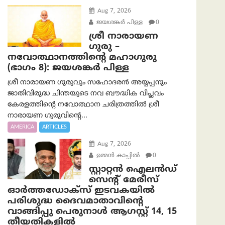
Aug 7, 2026
ജയശങ്കര്‍ പിള്ള
0
ശ്രീ നാരായണ
ഗുരു –
നവോത്ഥാനത്തിന്റെ മഹാഗുരു
(ഭാഗം 8): ജയശങ്കര്‍ പിള്ള
ശ്രീ നാരായണ ഗുരുവും സഹോദരൻ അയ്യപ്പനും
ജാതിവിരുദ്ധ ചിന്തയുടെ നവ ബൗദ്ധിക വിപ്ലവം
കേരളത്തിന്റെ നവോത്ഥാന ചരിത്രത്തിൽ ശ്രീ
നാരായണ ഗുരുവിന്റെ...
AMERICA
ARTICLES
Aug 7, 2026
ഉമ്മന്‍ കാപ്പില്‍
0
സ്റ്റാറ്റൻ ഐലൻഡ്
സെന്റ് മേരീസ്
ഓർത്തഡോക്സ് ഇടവകയിൽ
പരിശുദ്ധ ദൈവമാതാവിന്റെ
വാങ്ങിപ്പു പെരുനാൾ ആഗസ്റ്റ് 14, 15
തീയതികളിൽ