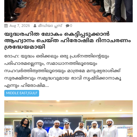
Aug 7, 2026
മീഡിയാ പ്ലസ്
0
യുദ്ധരഹിത ലോകം കെട്ടിപ്പടുക്കാന്‍
ആഹ്വാനം ചെയ്ത ഹിരോഷിമ ദിനാചരണം
ശ്രദ്ധേയമായി
ദോഹ: യുദ്ധം ഒരിക്കലും ഒരു പ്രശ്‌നത്തിന്റെയും
പരിഹാരമല്ലെന്നും, സമാധാനത്തിലൂടെയും
സഹവര്‍ത്തിത്വത്തിലൂടെയും മാത്രമേ മനുഷ്യരാശിക്ക്
സുരക്ഷിതവും സമൃദ്ധവുമായ ഭാവി സൃഷ്ടിക്കാനാകൂ
എന്നും ഹിരോഷിമ...
MIDDLE EAST/GULF