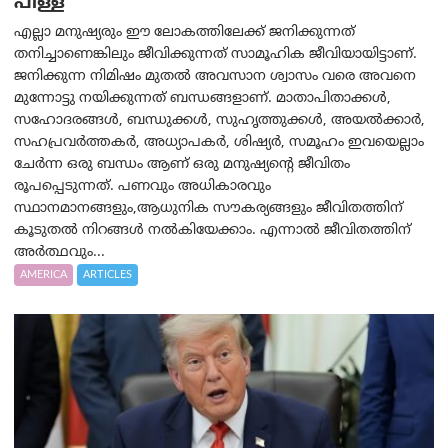
പിള്ള
എല്ലാ മനുഷ്യരും ഈ ലോകത്തിലേക്ക് ജനിക്കുന്നത്
തനിച്ചാണെങ്കിലും ജീവിക്കുന്നത് സാമൂഹിക ജീവിയായിട്ടാണ്.
ജനിക്കുന്ന നിമിഷം മുതൽ അവസാന ശ്വാസം വരെ അവനെ
മുന്നോട്ടു നയിക്കുന്നത് ബന്ധങ്ങളാണ്. മാതാപിതാക്കൾ,
സഹോദരങ്ങൾ, ബന്ധുക്കൾ, സുഹൃത്തുക്കൾ, അയൽക്കാർ,
സഹപ്രവർത്തകർ, അധ്യാപകർ, ശിഷ്യർ, സമൂഹം ഇവയെല്ലാം
ചേർന്ന ഒരു ബന്ധം ആണ് ഒരു മനുഷ്യന്റെ ജീവിതം
രൂപപ്പെടുന്നത്. പണവും അധികാരവും
സ്ഥാനമാനങ്ങളും,ആധുനിക സൗകര്യങ്ങളും ജീവിതത്തിന്
കൂടുതൽ നിറങ്ങൾ നൽകിയേക്കാം. എന്നാൽ ജീവിതത്തിന്
അർത്ഥവും...
AMERICA
ARTICLES