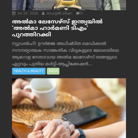
Jul 24, 2026
രാഹുല്‍ ധിംഗ്ര
0
അൽമാ ലേസേഴ്സ് ഇന്ത്യയിൽ
‘അൽമാ ഹാർമണി ടിഎം’
പുറത്തിറക്കി
ന്യൂഡൽഹി: ഊർജ്ജ അധിഷ്ഠിത മെഡിക്കൽ
സൗന്ദര്യാത്മക സാങ്കേതിക വിദ്യകളുടെ മേഖലയിലെ
ആഗോള നേതാവായ അൽമ ലേസേഴ്സ് തങ്ങളുടെ
ഏറ്റവും പുതിയ മൾട്ടി-ആപ്ലിക്കേഷൻ...
HEALTH & BEAUTY
INDIA