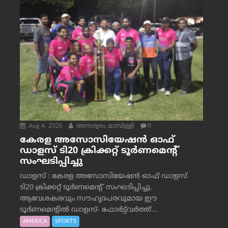
Aug 4, 2026
അനശ്വരം മാമ്പിള്ളി
0
കേരള അസോസിയേഷൻ ഓഫ്
ഡാളസ് ടി20 ക്രിക്കറ്റ് ടൂർണമെന്റ്
സംഘടിപ്പിച്ചു
ഡാളസ് : കേരള അസോസിയേഷൻ ഓഫ് ഡാളസ്
ടി20 ക്രിക്കറ്റ് ടൂർണമെന്റ് സംഘടിപ്പിച്ചു.
ആവേശകരവും സൗഹൃദപരവുമായ ഈ
ടൂർണമെന്റിൽ ഡാളസ്- ഫോർട്ട്‌വര്‍ത്ത്...
AMERICA
SPORTS