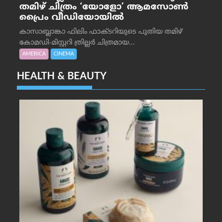
തമിഴ് ചിത്രം ‘യോളോ’ ആമസോൺ
പ്രൈം വീഡിയോയിൽ
കാസാബ്ലാങ്കാ ഫിലിം ഫാക്ടറിയുടെ പുതിയ തമിഴ്
കോമഡി-മിസ്റ്ററി ത്രില്ലർ ചിത്രമായ...
AMERICA
CINEMA
HEALTH & BEAUTY