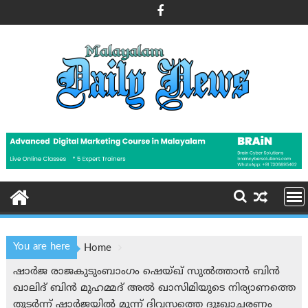
Skip
to
content
You are here
Home
ഷാർജ രാജകുടുംബാംഗം ഷെയ്ഖ് സുൽത്താൻ ബിൻ
ഖാലിദ് ബിൻ മുഹമ്മദ് അൽ ഖാസിമിയുടെ നിര്യാണത്തെ
തുടർന്ന് ഷാർജയിൽ മൂന്ന് ദിവസത്തെ ദുഃഖാചരണം