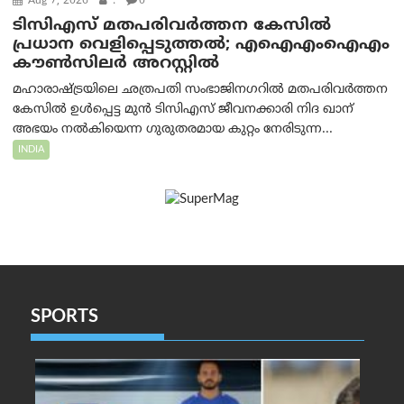
Aug 7, 2026
.
0
ടിസിഎസ് മതപരിവർത്തന കേസിൽ
പ്രധാന വെളിപ്പെടുത്തൽ; എഐഎംഐഎം
കൗൺസിലർ അറസ്റ്റിൽ
മഹാരാഷ്ട്രയിലെ ഛത്രപതി സംഭാജിനഗറിൽ മതപരിവർത്തന
കേസിൽ ഉൾപ്പെട്ട മുൻ ടിസിഎസ് ജീവനക്കാരി നിദ ഖാന്
അഭയം നൽകിയെന്ന ഗുരുതരമായ കുറ്റം നേരിടുന്ന...
INDIA
SPORTS