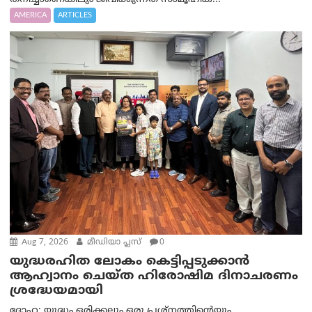
AMERICA
ARTICLES
Aug 7, 2026
മീഡിയാ പ്ലസ്
0
യുദ്ധരഹിത ലോകം കെട്ടിപ്പടുക്കാന്‍
ആഹ്വാനം ചെയ്ത ഹിരോഷിമ ദിനാചരണം
ശ്രദ്ധേയമായി
ദോഹ: യുദ്ധം ഒരിക്കലും ഒരു പ്രശ്‌നത്തിന്റെയും