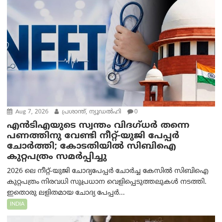
Aug 7, 2026
പ്രശാന്ത്, ന്യൂഡല്‍ഹി
0
എൻ‌ടി‌എയുടെ സ്വന്തം വിദഗ്ധർ തന്നെ
പണത്തിനു വേണ്ടി നീറ്റ്-യു‌ജി പേപ്പർ
ചോർത്തി; കോടതിയില്‍ സിബിഐ
കുറ്റപത്രം സമര്‍പ്പിച്ചു
2026 ലെ നീറ്റ്-യുജി ചോദ്യപേപ്പർ ചോർച്ച കേസിൽ സിബിഐ
കുറ്റപത്രം നിരവധി സുപ്രധാന വെളിപ്പെടുത്തലുകൾ നടത്തി.
ഇതൊരു ലളിതമായ ചോദ്യ പേപ്പർ...
INDIA