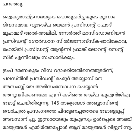
പറഞ്ഞു.
ഐക്യരാഷ്ട്രസഭയുടെ പൊതുചർച്ചയുടെ മൂന്നാം
ദിവസമായ വ്യാഴാഴ്ച യെമൻ പ്രസിഡന്റ് റഷാദ്
മുഹമ്മദ് അൽ-അലിമി, നോർത്ത് മാസിഡോണിയൻ
പ്രസിഡന്റ് ഗോർഡാന സിൽജനോവ്സ്ക-ദാവ്കോവ,
ഹെയ്തി പ്രസിഡന്റ് ആന്റണി ഫ്രാങ്ക് ലോറന്റ് സെന്റ്
സിർ എന്നിവരും സംസാരിക്കും.
ട്രംപ് ഭരണകൂടം വിസ റദ്ദാക്കിയതിനെത്തുടർന്ന്,
പലസ്തീൻ പ്രസിഡന്റ് മഹ്മൂദ് അബ്ബാസിനെ
അസംബ്ലിയെ അഭിസംബോധന ചെയ്യാൻ
അനുവദിക്കണമോ എന്ന് കഴിഞ്ഞ ആഴ്ച യുഎൻജിഎ
വോട്ട് ചെയ്തിരുന്നു. 145 രാജ്യങ്ങൾ അബ്ബാസിന്റെ
വെർച്വൽ പ്രസംഗത്തെ പിന്തുണച്ചതോടെ വോട്ടെടുപ്പ്
അവസാനിച്ചു. ഇസ്രായേലും യുഎസും ഉൾപ്പെടെ അഞ്ച്
രാജ്യങ്ങൾ എതിർത്തപ്പോൾ ആറ് രാജ്യങ്ങൾ വിട്ടുനിന്നു.