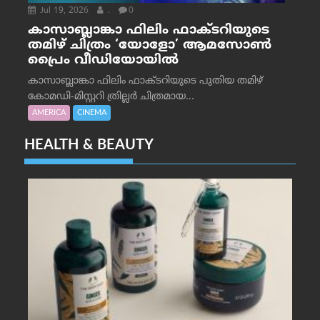
Jul 19, 2026
.
0
കാസാബ്ലാങ്കാ ഫിലിം ഫാക്ടറിയുടെ
തമിഴ് ചിത്രം ‘യോളോ’ ആമസോൺ
പ്രൈം വീഡിയോയിൽ
കാസാബ്ലാങ്കാ ഫിലിം ഫാക്ടറിയുടെ പുതിയ തമിഴ്
കോമഡി-മിസ്റ്ററി ത്രില്ലർ ചിത്രമായ...
AMERICA
CINEMA
HEALTH & BEAUTY