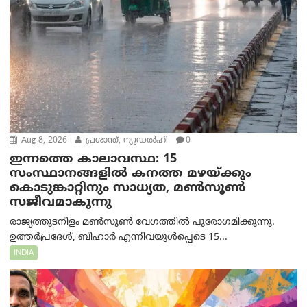
Aug 8, 2026
പ്രശാന്ത്, ന്യൂഡല്‍ഹി
0
ഇന്നത്തെ കാലാവസ്ഥ: 15
സംസ്ഥാനങ്ങളിൽ കനത്ത മഴയ്ക്കും
കൊടുങ്കാറ്റിനും സാധ്യത, മൺസൂൺ
സജീവമാകുന്നു
രാജ്യത്തുടനീളം മൺസൂൺ വേഗത്തിൽ പുരോഗമിക്കുന്നു.
ഉത്തർപ്രദേശ്, ബീഹാർ എന്നിവയുൾപ്പെടെ 15...
INDIA