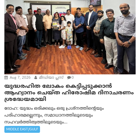
Aug 7, 2026
മീഡിയാ പ്ലസ്
0
യുദ്ധരഹിത ലോകം കെട്ടിപ്പടുക്കാന്‍
ആഹ്വാനം ചെയ്ത ഹിരോഷിമ ദിനാചരണം
ശ്രദ്ധേയമായി
ദോഹ: യുദ്ധം ഒരിക്കലും ഒരു പ്രശ്‌നത്തിന്റെയും
പരിഹാരമല്ലെന്നും, സമാധാനത്തിലൂടെയും
സഹവര്‍ത്തിത്വത്തിലൂടെയും...
MIDDLE EAST/GULF