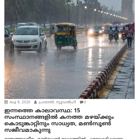
Aug 8, 2026
പ്രശാന്ത്, ന്യൂഡല്‍ഹി
0
ഇന്നത്തെ കാലാവസ്ഥ: 15
സംസ്ഥാനങ്ങളിൽ കനത്ത മഴയ്ക്കും
കൊടുങ്കാറ്റിനും സാധ്യത, മൺസൂൺ
സജീവമാകുന്നു