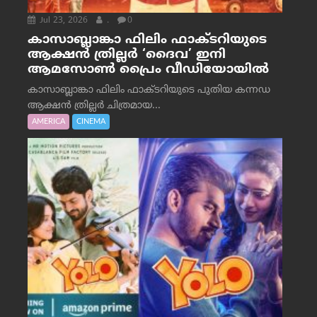
Jul 23, 2026
.
0
കാസാബ്ലാങ്കാ ഫിലിം ഫാക്ടറിയുടെ
ആക്ഷൻ ത്രില്ലർ ‘ദൈവ’ ഇനി
ആമസോൺ പ്രൈം വീഡിയോയിൽ
കാസാബ്ലാങ്കാ ഫിലിം ഫാക്ടറിയുടെ പുതിയ കന്നഡ
ആക്ഷൻ ത്രില്ലർ ചിത്രമായ...
AMERICA
CINEMA