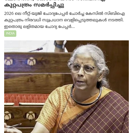
കുറ്റപത്രം സമര്‍പ്പിച്ചു
2026 ലെ നീറ്റ്-യുജി ചോദ്യപേപ്പർ ചോർച്ച കേസിൽ സിബിഐ
കുറ്റപത്രം നിരവധി സുപ്രധാന വെളിപ്പെടുത്തലുകൾ നടത്തി.
ഇതൊരു ലളിതമായ ചോദ്യ പേപ്പർ...
INDIA