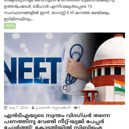
രാജ്യത്തുടനീളം മൺസൂൺ വേഗത്തിൽ പുരോഗമിക്കുന്നു.
ഉത്തർപ്രദേശ്, ബീഹാർ എന്നിവയുൾപ്പെടെ 15
സംസ്ഥാനങ്ങളിൽ ഇന്ന്, ഓഗസ്റ്റ് 8 ന് കനത്ത മഴയ്ക്കും
ഇടിമിന്നലിനും...
INDIA
Aug 7, 2026
പ്രശാന്ത്, ന്യൂഡല്‍ഹി
0
എൻ‌ടി‌എയുടെ സ്വന്തം വിദഗ്ധർ തന്നെ
പണത്തിനു വേണ്ടി നീറ്റ്-യു‌ജി പേപ്പർ
ചോർത്തി; കോടതിയില്‍ സിബിഐ