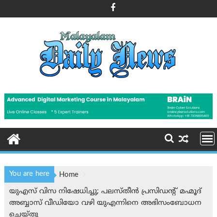
Skip
to
content
You are here
Home
യുഎസ് വിസ നിഷേധിച്ചു; പലസ്തീൻ പ്രസിഡന്റ് മഹ്മൂദ്
അബ്ബാസ് വീഡിയോ വഴി യുഎന്നിനെ അഭിസംബോധന
ചെയ്തു