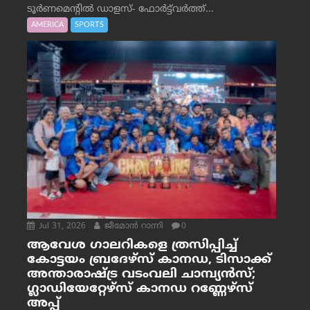
ടൂർണമെന്റിൽ ഡാളസ്- ഫോർട്ട്‌വര്‍ത്ത്...
AMERICA
SPORTS
Jul 31, 2026
ജീമോന്‍ റാന്നി
0
ആവേശ ഗാലറികളെ ത്രസിപ്പിച്ച്
കോട്ടയം ബ്രദേഴ്‌സ് കാനഡ, ടിസാക്ക്
അന്താരാഷ്ട്ര വടംവലി ചാമ്പ്യന്‍സ്;
ഗ്ലാഡിയേറ്റേഴ്‌സ് കാനഡ റണ്ണേഴ്‌സ്
അപ്പ്