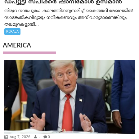
ഡപ്യൂട്ടി സ്പീക്കർ ഷാനിമോൾ ഉസ്മാൻ
തിരുവനന്തപുരം: കാലത്തിനനുസരിച്ച് കൈത്തറി മേഖലയിൽ
സാങ്കേതികവിദ്യയും നവീകരണവും അനിവാര്യമാണെങ്കിലും,
തലമുറകളായി...
KERALA
AMERICA
Aug 7, 2026
.
0