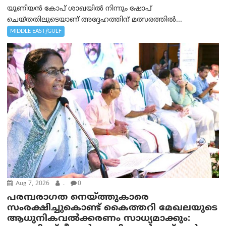
യൂണിയൻ കോപ് ശാഖയിൽ നിന്നും ഷോപ്
ചെയ്തതിലൂടെയാണ് അദ്ദേഹത്തിന് മത്സരത്തിൽ...
MIDDLE EAST/GULF
Aug 7, 2026
.
0
പരമ്പരാഗത നെയ്ത്തുകാരെ
സംരക്ഷിച്ചുകൊണ്ട് കൈത്തറി മേഖലയുടെ
ആധുനികവൽക്കരണം സാധ്യമാക്കും: