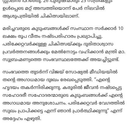
സ്റ്റാലിൻ പറഞ്ഞു. 26 പുരുഷന്മാരും 25 സ്ത്രീകളും
ഉൾപ്പെടെ മറ്റ് അമ്പത്തിയൊന്ന് പേർ നിലവിൽ
ആശുപത്രിയിൽ ചികിത്സയിലാണ്.
മരിച്ചവരുടെ കുടുംബങ്ങൾക്ക് സംസ്ഥാന സർക്കാർ 10
ലക്ഷം രൂപ വീതം നഷ്ടപരിഹാരം പ്രഖ്യാപിച്ചു.
പരിക്കേറ്റവർക്കുള്ള ചികിത്സയ്ക്കും ദുരിതാശ്വാസ
പ്രവർത്തനങ്ങൾക്കും മേൽനോട്ടം വഹിക്കാൻ മന്ത്രി മാ.
സുബ്രഹ്മണ്യത്തെ സംഭവസ്ഥലത്തേക്ക് അയച്ചിട്ടുണ്ട്.
സംഭവത്തെ തുടർന്ന് വിജയ് സോഷ്യൽ മീഡിയയിൽ
തന്റെ അഗാധമായ ദുഃഖം രേഖപ്പെടുത്തി. “എന്റെ
ഹൃദയം തകർന്നിരിക്കുന്നു. കരൂരിൽ ജീവൻ നഷ്ടപ്പെട്ട
സഹോദരീ സഹോദരന്മാരുടെ കുടുംബങ്ങൾക്ക് എന്റെ
അഗാധമായ അനുശോചനം. പരിക്കേറ്റവർ വേഗത്തിൽ
സുഖം പ്രാപിക്കട്ടെ എന്ന് ഞാൻ പ്രാർത്ഥിക്കുന്നു” എന്ന്
അദ്ദേഹം എഴുതി.