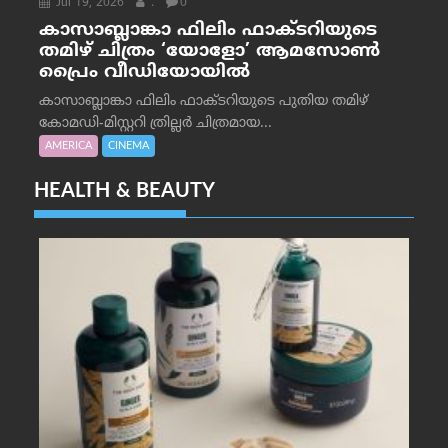
Jul 19, 2026
.
0
കാസാബ്ലാങ്കാ ഫിലിം ഫാക്ടറിയുടെ
തമിഴ് ചിത്രം ‘യോളോ’ ആമസോൺ
പ്രൈം വീഡിയോയിൽ
കാസാബ്ലാങ്കാ ഫിലിം ഫാക്ടറിയുടെ പുതിയ തമിഴ്
കോമഡി-മിസ്റ്ററി ത്രില്ലർ ചിത്രമായ...
AMERICA
CINEMA
HEALTH & BEAUTY