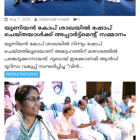
Aug 7, 2026
ബിനോയ് നായര്‍
0
യൂണിയൻ കോപ് ശാഖയിൽ ഷോപ്
ചെയ്തയാൾക്ക് അപ്പാർട്ട്മെന്റ് സമ്മാനം
യൂണിയൻ കോപ് ശാഖയിൽ നിന്നും ഷോപ്
ചെയ്തതിലൂടെയാണ് അദ്ദേഹത്തിന് മത്സരത്തിൽ
പങ്കെടുക്കാനായത്. ദുബായ് ഇക്കോണമി ആൻഡ്
ടൂറിസം വകുപ്പ് സംഘടിപ്പിച്ച “വിൻ...
MIDDLE EAST/GULF