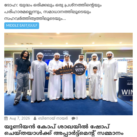
ദോഹ: യുദ്ധം ഒരിക്കലും ഒരു പ്രശ്‌നത്തിന്റെയും
പരിഹാരമല്ലെന്നും, സമാധാനത്തിലൂടെയും
സഹവര്‍ത്തിത്വത്തിലൂടെയും...
MIDDLE EAST/GULF
Aug 7, 2026
ബിനോയ് നായര്‍
0
യൂണിയൻ കോപ് ശാഖയിൽ ഷോപ്
ചെയ്തയാൾക്ക് അപ്പാർട്ട്മെന്റ് സമ്മാനം