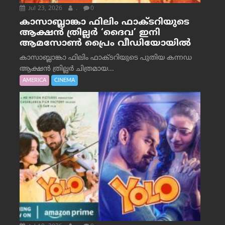
Jul 23, 2026
.
0
കാസാബ്ലാങ്കാ ഫിലിം ഫാക്ടറിയുടെ
ആക്ഷൻ ത്രില്ലർ ‘ദൈവ’ ഇനി
ആമസോൺ പ്രൈം വീഡിയോയിൽ
കാസാബ്ലാങ്കാ ഫിലിം ഫാക്ടറിയുടെ പുതിയ കന്നഡ
ആക്ഷൻ ത്രില്ലർ ചിത്രമായ...
AMERICA
CINEMA