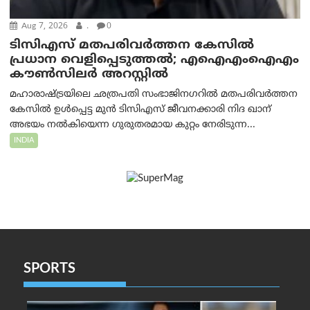
Aug 7, 2026
.
0
ടിസിഎസ് മതപരിവർത്തന കേസിൽ
പ്രധാന വെളിപ്പെടുത്തൽ; എഐഎംഐഎം
കൗൺസിലർ അറസ്റ്റിൽ
മഹാരാഷ്ട്രയിലെ ഛത്രപതി സംഭാജിനഗറിൽ മതപരിവർത്തന
കേസിൽ ഉൾപ്പെട്ട മുൻ ടിസിഎസ് ജീവനക്കാരി നിദ ഖാന്
അഭയം നൽകിയെന്ന ഗുരുതരമായ കുറ്റം നേരിടുന്ന...
INDIA
SPORTS