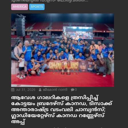
ടൂർണമെന്റിൽ ഡാളസ്- ഫോർട്ട്‌വര്‍ത്ത്...
AMERICA
SPORTS
Jul 31, 2026
ജീമോന്‍ റാന്നി
0
ആവേശ ഗാലറികളെ ത്രസിപ്പിച്ച്
കോട്ടയം ബ്രദേഴ്‌സ് കാനഡ, ടിസാക്ക്
അന്താരാഷ്ട്ര വടംവലി ചാമ്പ്യന്‍സ്;
ഗ്ലാഡിയേറ്റേഴ്‌സ് കാനഡ റണ്ണേഴ്‌സ്
അപ്പ്