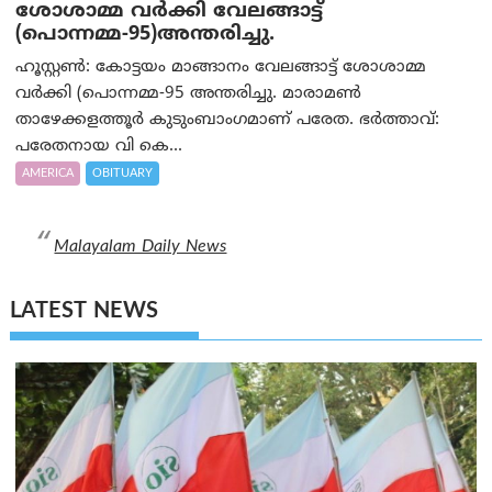
ശോശാമ്മ വർക്കി വേലങ്ങാട്ട്
(പൊന്നമ്മ-95)അന്തരിച്ചു.
ഹൂസ്റ്റൺ: കോട്ടയം മാങ്ങാനം വേലങ്ങാട്ട് ശോശാമ്മ
വർക്കി (പൊന്നമ്മ-95 അന്തരിച്ചു. മാരാമൺ
താഴേക്കളത്തൂർ കുടുംബാംഗമാണ് പരേത. ഭർത്താവ്:
പരേതനായ വി കെ...
AMERICA
OBITUARY
Malayalam Daily News
LATEST NEWS