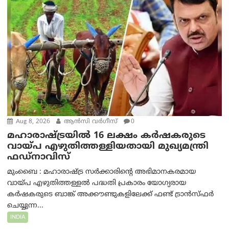
Aug 8, 2026
ആന്‍സി വര്‍ഗീസ്
0
മഹാരാഷ്ട്രയിൽ 16 ലക്ഷം കർഷകരുടെ
വായ്പ എഴുതിത്തള്ളിയതായി മുഖ്യമന്ത്രി
ഫഡ്‌നാവിസ്
മുംബൈ : മഹാരാഷ്ട്ര സർക്കാരിന്റെ അഭിമാനകരമായ
വായ്പ എഴുതിത്തള്ളൽ പദ്ധതി പ്രകാരം യോഗ്യരായ
കർഷകരുടെ ബാങ്ക് അക്കൗണ്ടുകളിലേക്ക് ഫണ്ട് ട്രാൻസ്ഫർ
ചെയ്യുന്ന...
INDIA