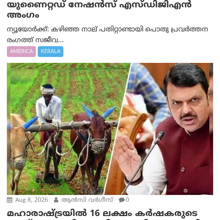
യുണൈറ്റഡ് നേഷൻസ് എസ്ഡിജിഎൻ
അംഗം
ന്യൂയോര്‍ക്ക്: കഴിഞ്ഞ നാല് പതിറ്റാണ്ടായി പൊതു പ്രവർത്തന
രംഗത്ത് സജീവ...
AMERICA
KERALA
Aug 8, 2026
ആന്‍സി വര്‍ഗീസ്
0
മഹാരാഷ്ട്രയിൽ 16 ലക്ഷം കർഷകരുടെ