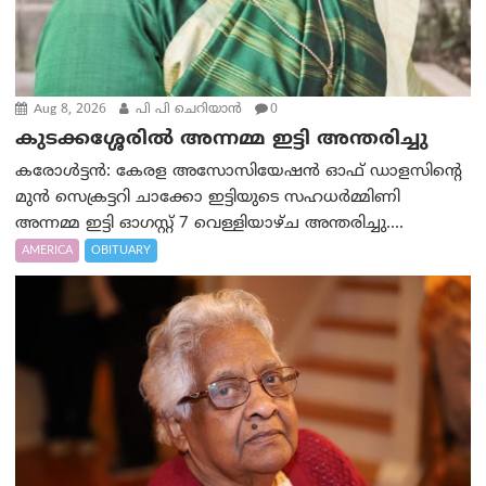
Aug 8, 2026
പി പി ചെറിയാൻ
0
കുടക്കശ്ശേരിൽ അന്നമ്മ ഇട്ടി അന്തരിച്ചു
കരോൾട്ടൻ: കേരള അസോസിയേഷൻ ഓഫ് ഡാളസിന്റെ
മുൻ സെക്രട്ടറി ചാക്കോ ഇട്ടിയുടെ സഹധര്‍മ്മിണി
അന്നമ്മ ഇട്ടി ഓഗസ്റ്റ് 7 വെള്ളിയാഴ്ച അന്തരിച്ചു....
AMERICA
OBITUARY