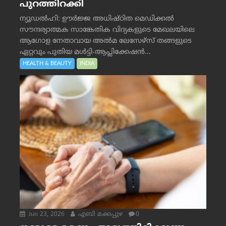
പുറത്തിറക്കി
ന്യൂഡൽഹി: ഊർജ്ജ അധിഷ്ഠിത മെഡിക്കൽ
സൗന്ദര്യാത്മക സാങ്കേതിക വിദ്യകളുടെ മേഖലയിലെ
ആഗോള നേതാവായ അൽമ ലേസേഴ്സ് തങ്ങളുടെ
ഏറ്റവും പുതിയ മൾട്ടി-ആപ്ലിക്കേഷൻ...
HEALTH & BEAUTY
INDIA
Jun 23, 2026
എബി മക്കപ്പുഴ
0