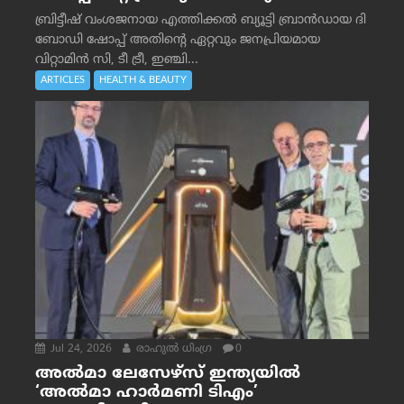
ബ്രിട്ടീഷ് വംശജനായ എത്തിക്കൽ ബ്യൂട്ടി ബ്രാൻഡായ ദി
ബോഡി ഷോപ്പ് അതിന്റെ ഏറ്റവും ജനപ്രിയമായ
വിറ്റാമിൻ സി, ടീ ട്രീ, ഇഞ്ചി...
ARTICLES
HEALTH & BEAUTY
Jul 24, 2026
രാഹുല്‍ ധിംഗ്ര
0
അൽമാ ലേസേഴ്സ് ഇന്ത്യയിൽ
‘അൽമാ ഹാർമണി ടിഎം’