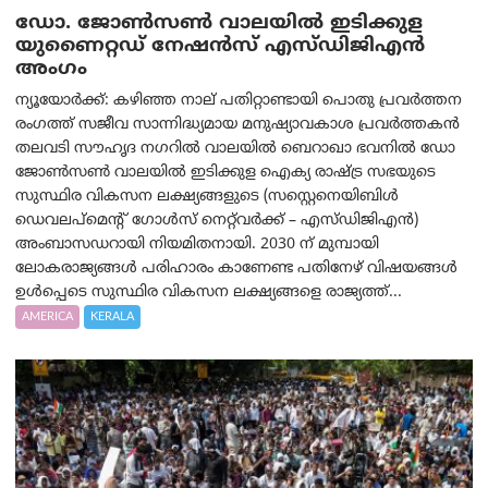
ഡോ. ജോൺസൺ വാലയിൽ ഇടിക്കുള
യുണൈറ്റഡ് നേഷൻസ് എസ്ഡിജിഎൻ
അംഗം
ന്യൂയോര്‍ക്ക്: കഴിഞ്ഞ നാല് പതിറ്റാണ്ടായി പൊതു പ്രവർത്തന
രംഗത്ത് സജീവ സാന്നിദ്ധ്യമായ മനുഷ്യാവകാശ പ്രവർത്തകൻ
തലവടി സൗഹൃദ നഗറിൽ വാലയിൽ ബെറാഖാ ഭവനിൽ ഡോ
ജോൺസൺ വാലയിൽ ഇടിക്കുള ഐക്യ രാഷ്ട്ര സഭയുടെ
സുസ്ഥിര വികസന ലക്ഷ്യങ്ങളുടെ (സസ്റ്റെനെയിബിൾ
ഡെവലപ്‌മെന്റ് ഗോൾസ് നെറ്റ്‌വർക്ക് – എസ്ഡിജിഎൻ)
അംബാസഡറായി നിയമിതനായി. 2030 ന് മുമ്പായി
ലോകരാജ്യങ്ങൾ പരിഹാരം കാണേണ്ട പതിനേഴ് വിഷയങ്ങൾ
ഉൾപ്പെടെ സുസ്ഥിര വികസന ലക്ഷ്യങ്ങളെ രാജ്യത്ത്...
AMERICA
KERALA