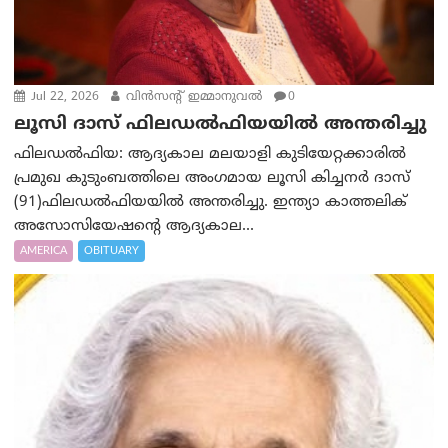
Jul 22, 2026
വിന്‍സന്റ് ഇമ്മാനുവല്‍
0
ലൂസി ദാസ് ഫിലഡൽഫിയയിൽ അന്തരിച്ചു
ഫിലഡൽഫിയ: ആദ്യകാല മലയാളി കുടിയേറ്റക്കാരില്‍
പ്രമുഖ കുടുംബത്തിലെ അംഗമായ ലൂസി കിച്ചനർ ദാസ്
(91)ഫിലഡൽഫിയയിൽ അന്തരിച്ചു. ഇന്ത്യാ കാത്തലിക്
അസോസിയേഷൻ്റെ ആദ്യകാല...
AMERICA
OBITUARY