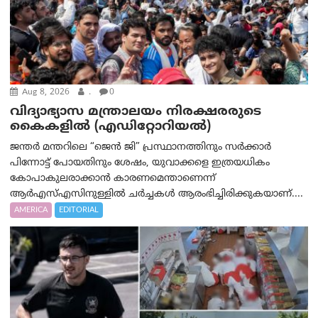
Aug 8, 2026
.
0
വിദ്യാഭ്യാസ മന്ത്രാലയം നിരക്ഷരരുടെ
കൈകളിൽ (എഡിറ്റോറിയല്‍)
ജന്തർ മന്തറിലെ “ജെൻ ജി” പ്രസ്ഥാനത്തിനും സർക്കാർ
പിന്നോട്ട് പോയതിനും ശേഷം, യുവാക്കളെ ഇത്രയധികം
കോപാകുലരാക്കാൻ കാരണമെന്താണെന്ന്
ആർ‌എസ്‌എസിനുള്ളിൽ ചർച്ചകൾ ആരംഭിച്ചിരിക്കുകയാണ്....
AMERICA
EDITORIAL