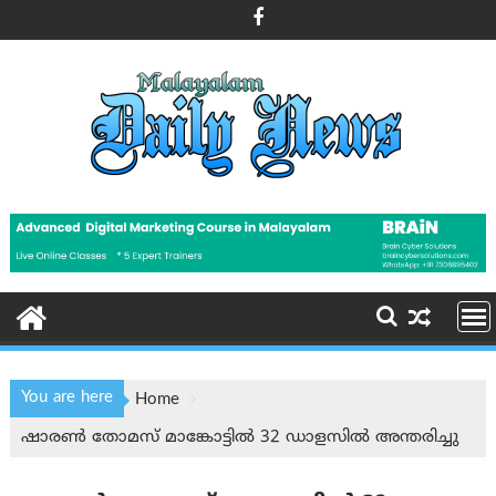
Skip
to
content
You are here
Home
ഷാരൺ തോമസ് മാങ്കോട്ടിൽ 32 ഡാളസിൽ അന്തരിച്ചു