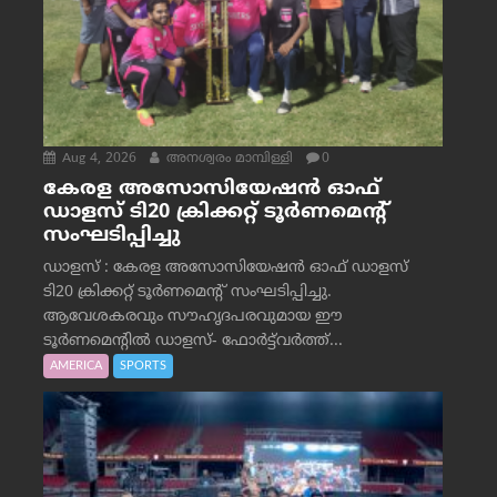
Aug 4, 2026
അനശ്വരം മാമ്പിള്ളി
0
കേരള അസോസിയേഷൻ ഓഫ്
ഡാളസ് ടി20 ക്രിക്കറ്റ് ടൂർണമെന്റ്
സംഘടിപ്പിച്ചു
ഡാളസ് : കേരള അസോസിയേഷൻ ഓഫ് ഡാളസ്
ടി20 ക്രിക്കറ്റ് ടൂർണമെന്റ് സംഘടിപ്പിച്ചു.
ആവേശകരവും സൗഹൃദപരവുമായ ഈ
ടൂർണമെന്റിൽ ഡാളസ്- ഫോർട്ട്‌വര്‍ത്ത്...
AMERICA
SPORTS