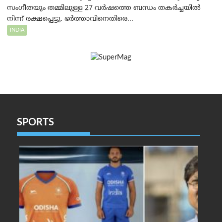
സംഗീതയും തമ്മിലുള്ള 27 വർഷത്തെ ബന്ധം തകർച്ചയിൽ
നിന്ന് രക്ഷപ്പെട്ടു. ഭർത്താവിനെതിരെ...
INDIA
SPORTS