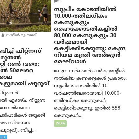
0
സുപ്രീം കോടതിയിൽ
10,000-ത്തിലധികം
കേസുകളും
ഹൈക്കോടതികളിൽ
80,000 കേസുകളും 30
നസീല്‍ മുഹമ്മദ്
വർഷമായി
കെട്ടിക്കിടക്കുന്നു: കേന്ദ്ര
ച്ച് ഫിറ്റ്നസ്
നിയമ മന്ത്രി അര്‍ജുന്‍
ാം മുതൽ
മേഘ്‌വാള്‍
ിറ്റി റൺ വരെ;
ൽ 50ലേറെ
കേന്ദ്ര സർക്കാർ പാർലമെന്റിൽ
കാല
നൽകിയ കണക്കുകൾ പ്രകാരം,
കളുമായി ഷൂറൂഖ്
സുപ്രീം കോടതിയിൽ 10
പ്റ്റംബർ
വർഷത്തിലേറെയായി 10,000-
യി ഏഴാഴ്ച നീളുന്ന
ത്തിലധികം കേസുകൾ
 വേനൽക്കാല
കെട്ടിക്കിടക്കുന്നു. ഇതിൽ 558
റി പരിപാടികൾ ഒരുക്കി
കേസുകൾ...
്ഷേപ വികസന
INDIA
ൂറൂഖ്). ബീച്ച്...
ULF