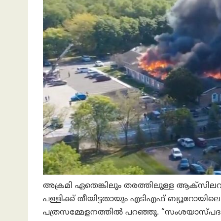
അക്രമി ഏതെങ്കിലും തരത്തിലുള്ള ആക്സിലറന
പള്ളിക്ക് തീയിട്ടതായും എടി‌എഫ് ബ്യൂറോ
പത്രസമ്മേളനത്തിൽ പറഞ്ഞു. “സംശയാസ്