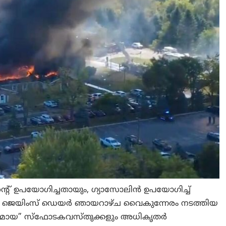
്റ് ഉപയോഗിച്ചതായും, ഗ്യാസോലിൻ ഉപയോഗിച്ച്
യിലെ ജെയിംസ് ഡെയർ ഞായറാഴ്ച വൈകുന്നേരം നടത്തിയ
പദമായ” സ്ഫോടകവസ്തുക്കളും അധികൃതർ