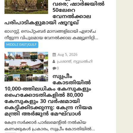
വരെ; ഷാർജയിൽ
50ലേറെ
വേനൽക്കാല
പരിപാടികളുമായി ഷൂറൂഖ്
ഓഗസ്റ്റ്, സെപ്റ്റംബർ മാസങ്ങളിലായി ഏഴാഴ്ച
നീളുന്ന വിപുലമായ വേനൽക്കാല കമ്മ്യൂണിറ്റി...
MIDDLE EAST/GULF
Aug 5, 2026
പ്രശാന്ത്, ന്യൂഡല്‍ഹി
0
സുപ്രീം
കോടതിയിൽ
10,000-ത്തിലധികം കേസുകളും
ഹൈക്കോടതികളിൽ 80,000
കേസുകളും 30 വർഷമായി
കെട്ടിക്കിടക്കുന്നു: കേന്ദ്ര നിയമ
മന്ത്രി അര്‍ജുന്‍ മേഘ്‌വാള്‍
കേന്ദ്ര സർക്കാർ പാർലമെന്റിൽ നൽകിയ
കണക്കുകൾ പ്രകാരം, സുപ്രീം കോടതിയിൽ...