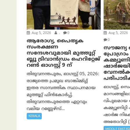
Aug 5, 2026
.
0
Aug 5, 2026
ആരോഗ്യ, പൈതൃക
0
സംരക്ഷണ
സൗജന്യ ബീ
സന്ദേശവുമായി മുത്തൂറ്റ്
പ്രോ​ഗ്ര
ബ്ലൂ ട്രിവാൻഡ്രം ഹെറിറ്റേജ്
കമ്മ്യൂണ
റൺ ഓഗസ്റ്റ് 9 ന്
ഷാർജയി
വേനൽക്
തിരുവനന്തപുരം, ഓഗസ്റ്റ് 05, 2026:
പരിപാടി
രാജ്യത്തെ പ്രമുഖ ബാങ്കിമ്മ്ഗ്ഗ്
ഓഗസ്റ്റ്, സെ
ഇതര സാമ്പത്തിക സ്ഥാപനമായ
മാസങ്ങളിലാ
മുത്തൂറ്റ് ഫിൻകോർപ്പ്,
വിപുലമായ
തിരുവനന്തപുരത്തെ ഏറ്റവും
കമ്മ്യൂണിറ്
വലിയ റണ്ണേഴ്‌സ്...
ഷാർജ നിക
KERALA
അതോറിറ്റി (ഷ
MIDDLE EAST/G