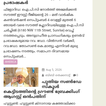
പ്രഭാഷകർ
ഫ്ളോറിഡ: ഐ.പി.സി നോർത്ത് അമേരിക്കൻ
സൗത്ത് ഈസ്റ്റ് റീജിയന്റെ 26 – മത് വാർഷിക
കൺവൻഷൻ സെപ്റ്റംബർ 4 വെള്ളി മുതൽ 6
ഞായർ വരെ സൗത്ത് ഫ്ലോറിഡയിലുള്ള ഐ.പി.സി
ചർച്ചിൽ (6180 NW 11th Street, Sunrise) വെച്ച്
നടത്തപ്പെടും. അനുഗ്രഹീത പ്രാസംഗികരും ഉണർവ്
പ്രഭാഷകരുമായ റവ. ഡോ. വിൽസൻ വർക്കി,
റവ.ഡോ. തോംസൺ കെ.മാത്യൂ എന്നിവർ മുഖ്യ
പ്രഭാഷണം നടത്തും. സമാപന ദിവസമായ
സെപ്റ്റംബർ...
AMERICA
Aug 5, 2026
ബിബി തെക്കനാട്ട്
0
പുതിയ സൺഡേ
സ്കൂൾ
കെട്ടിടത്തിന്റെ ഗ്രൗണ്ട് ബ്രേക്കിംഗ്
ആഗസ്റ്റ് ഒൻപതിന്
ഹൂസ്റ്റൺ: ഹൂസ്റ്റൺ ക്നാനായ കത്തോലിക്കാ