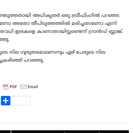
കണ്ടെടുത്തതായി അധികൃതർ ഒരു ബ്രീഫിംഗിൽ പറഞ്ഞ.
്ടതാണോ അതോ തീപിടുത്തത്തിൽ മരിച്ചതാണോ എന്ന്
വധി ഇരകളെ കാണാതായിട്ടുണ്ടെന്ന് ഗ്രാൻഡ് ബ്ലാങ്ക്
്ഞു.
ുടെ നില ഗുരുതരമാണെന്നും ഏഴ് പേരുടെ നില
ചകഴിഞ്ഞ് പറഞ്ഞു.
R
S
e
h
d
ar
di
e