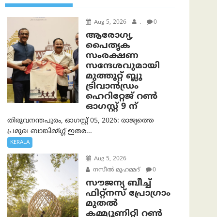
Aug 5, 2026
.
0
ആരോഗ്യ,
പൈതൃക
സംരക്ഷണ
സന്ദേശവുമായി
മുത്തൂറ്റ് ബ്ലൂ
ട്രിവാൻഡ്രം
ഹെറിറ്റേജ് റൺ
ഓഗസ്റ്റ് 9 ന്
തിരുവനന്തപുരം, ഓഗസ്റ്റ് 05, 2026: രാജ്യത്തെ
പ്രമുഖ ബാങ്കിമ്മ്ഗ്ഗ് ഇതര...
KERALA
Aug 5, 2026
നസീല്‍ മുഹമ്മദ്
0
സൗജന്യ ബീച്ച്
ഫിറ്റ്നസ് പ്രോ​ഗ്രാം
മുതൽ
കമ്മ്യൂണിറ്റി റൺ