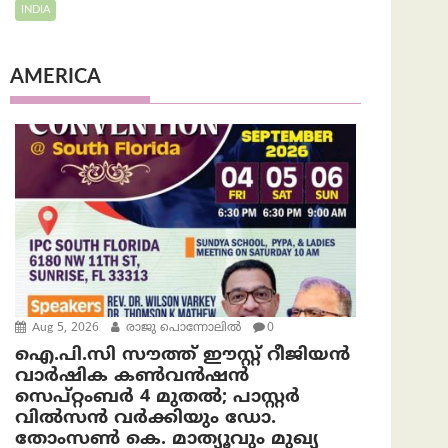
INDIA
AMERICA
Aug 5, 2026
രാജു പൊന്നോലിൽ
0
ഐ.പി.സി സൗത്ത് ഈസ്റ്റ് റീജിയൻ
വാർഷിക കൺവൻഷൻ
സെപ്റ്റംബർ 4 മുതൽ; പാസ്റ്റർ
വിൽസൻ വർക്കിയും ഡോ.
തോംസൺ കെ. മാത്യൂവും മുഖ്യ