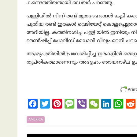
കണ്ടെത്തിയതായി ഡെയർ പറഞ്ഞു.
പള്ളിയിൽ നിന്ന് രണ്ട് മൃതദേഹങ്ങൾ കൂടി 
പുതിയ രണ്ട് ഇരകൾ വെടിയേറ്റ് കൊല്ലപ്പെട
അറിയില്ല. കത്തിനശിച്ച പള്ളിയിൽ ഇനിയും നിര
ടൗൺഷിപ്പ് പോലീസ് മേധാവി വില്യം റെനി പറഞ
ആശുപത്രിയിൽ പ്രവേശിപ്പിച്ച ഇരകളിൽ ഒരാള
തൃപ്തികരമാണെന്നും അദ്ദേഹം ഞായറാഴ്ച ഉച്
Fa
T
Pi
M
Vi
W
Li
W
ce
w
nt
es
b
e
n
h
b
itt
er
sa
er
C
ke
at
AMERICA
o
er
es
g
h
dI
s