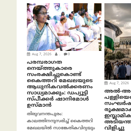
Aug 7, 2026
.
0
പരമ്പരാഗത
നെയ്ത്തുകാരെ
സംരക്ഷിച്ചുകൊണ്ട്
കൈത്തറി മേഖലയുടെ
Aug 7, 2026
ആധുനികവൽക്കരണം
അൽ-അഖ
സാധ്യമാക്കും: ഡപ്യൂട്ടി
പള്ളിയെച്
സ്പീക്കർ ഷാനിമോൾ
സംഘർഷ
ഉസ്മാൻ
രൂക്ഷമാ
തിരുവനന്തപുരം:
ഇസ്ലാമിക
കാലത്തിനനുസരിച്ച് കൈത്തറി
അടിയന്
വിളിച്ചു
മേഖലയിൽ സാങ്കേതികവിദ്യയും