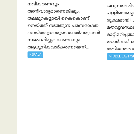
നവീകരണവും
ജറുസലേമി
അനിവാര്യമാണെങ്കിലും,
പള്ളിയെച്ച
തലമുറകളായി കൈകൊണ്ട്
രൂക്ഷമായി.
നെയ്ത്ത് നടത്തുന്ന പരമ്പരാഗത
മതവ്യവസ്
നെയ്ത്തുകാരുടെ താൽപര്യങ്ങൾ
മാറ്റിമറിച്
സംരക്ഷിച്ചുകൊണ്ടാകും
ജോർദാൻ മുസ
ആധുനികവത്കരണമെന്ന്...
അടിയന്തര യോ
KERALA
MIDDLE EAST/G