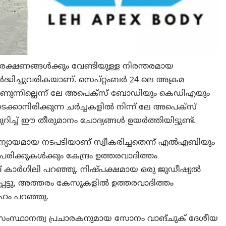
്ഷണങ്ങൾക്കും വേണ്ടിയുള്ള നിരന്തരമായ
്ധിച്ചുവരികയാണ്. സെപ്റ്റംബർ 24 ലെ അക്രമ
ാണുന്നില്ലെന്ന് ലേ അപെക്സ് ബോഡിയും കെഡിഎയും
്കാനിരിക്കുന്ന ചർച്ചകളിൽ നിന്ന് ലേ അപെക്സ്
റിച്ച് ഈ തീരുമാനം ചോദ്യങ്ങൾ ഉയർത്തിയിട്ടുണ്ട്.
്യായമായ നടപടിയാണ് സ്വീകരിച്ചതെന്ന് എൽഎബിയും
രിക്കുകൾക്കും കേന്ദ്രം ഉത്തരവാദിത്തം
് കാർഗിലി പറഞ്ഞു. നിഷ്പക്ഷമായ ഒരു ജുഡീഷ്യൽ
െട്ടു, അത്തരം കേസുകളിൽ ഉത്തരവാദിത്തം
േഹം പറഞ്ഞു.
് സംസ്ഥാനത്വ പ്രചാരകനുമായ സോനം വാങ്ചുക് ദേശീയ