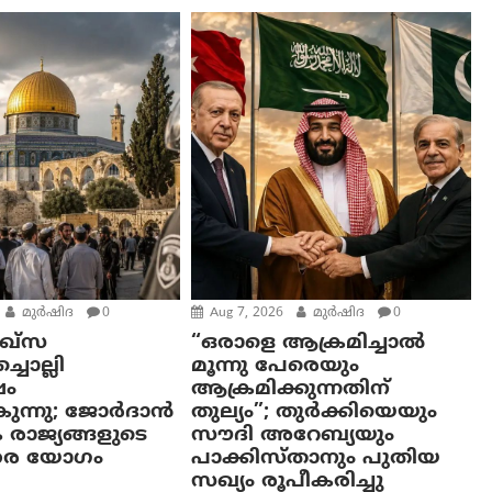
മുര്‍ഷിദ
0
Aug 7, 2026
മുര്‍ഷിദ
0
്‌സ
“ഒരാളെ ആക്രമിച്ചാല്‍
ചൊല്ലി
മൂന്നു പേരെയും
ം
ആക്രമിക്കുന്നതിന്
കുന്നു; ജോർദാൻ
തുല്യം”; തുർക്കിയെയും
 രാജ്യങ്ങളുടെ
സൗദി അറേബ്യയും
തര യോഗം
പാക്കിസ്താനും പുതിയ
സഖ്യം രൂപീകരിച്ചു