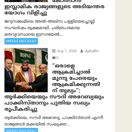
ജോർദാൻ
ഇസ്ലാമിക രാജ്യങ്ങളുടെ അടിയന്തര
യോഗം വിളിച്ചു
ജറുസലേമിലെ അൽ-അഖ്‌സ പള്ളിയെച്ചൊല്ലി
സംഘർഷം രൂക്ഷമായി. ചരിത്രപരമായ
മതവ്യവസ്ഥയെ ഇസ്രായേൽ...
MIDDLE EAST/GULF
Aug 7, 2026
മുര്‍ഷിദ
0
“ഒരാളെ
ആക്രമിച്ചാല്‍
മൂന്നു പേരെയും
ആക്രമിക്കുന്നതി
ന് തുല്യം”;
തുർക്കിയെയും സൗദി അറേബ്യയും
പാക്കിസ്താനും പുതിയ സഖ്യം
രൂപീകരിച്ചു
തുർക്കിയെ, സൗദി അറേബ്യ, പാക്കിസ്താന്‍ എന്നീ
രാജ്യങ്ങൾ മക്കയിൽ സംയുക്ത...
MIDDLE EAST/GULF