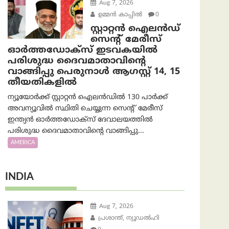
Aug 7, 2026
ഉമ്മന്‍ കാപ്പില്‍
0
സ്റ്റാറ്റൻ ഐലൻഡ്
സെന്റ് മേരീസ്
ഓർത്തഡോക്സ് ഇടവകയിൽ
പരിശുദ്ധ ദൈവമാതാവിന്റെ
വാങ്ങിപ്പു പെരുനാൾ ആഗസ്റ്റ് 14, 15
തീയതികളിൽ
ന്യൂയോർക്ക് സ്റ്റാറ്റൻ ഐലൻഡിൽ 130 പാർക്ക്
അവന്യൂവിൽ സ്ഥിതി ചെയ്യുന്ന സെന്റ് മേരീസ്
ഇന്ത്യൻ ഓർത്തഡോക്സ് ദേവാലയത്തിൽ
പരിശുദ്ധ ദൈവമാതാവിന്റെ വാങ്ങിപ്പു...
AMERICA
INDIA
Aug 7, 2026
പ്രശാന്ത്, ന്യൂഡല്‍ഹി