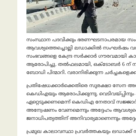
സംസ്ഥാന പദവിക്കും ഭരണഘടനാപരമായ സംരക
ആവശ്യത്തെച്ചൊല്ലി ലഡാക്കിൽ സംഘർഷം വർദ
സംഭവങ്ങളെ കേന്ദ്ര സർക്കാർ ഗൗരവമായി ക
ആരോപിച്ചു. തൽഫലമായി, ഒക്ടോബർ 6 ന് നടക
ബോഡി പിന്മാറി. വരാനിരിക്കുന്ന ചർച്ചകളെക്കു
പ്രതിഷേധക്കാർക്കെതിരെ സുരക്ഷാ സേന അന
കെഡിഎയും ആരോപിക്കുന്നു. വെടിവയ്പ്പിനും പ
ഏറ്റെടുക്കണമെന്ന് കെഡിഎ നേതാവ് സജ്ജാദ
അന്വേഷണം വേണമെന്നും അദ്ദേഹം ആവശ്യപ്പ
ജനാധിപത്യത്തിന് അനിവാര്യമാണെന്നും അദ്ദ
പ്രമുഖ കാലാവസ്ഥാ പ്രവർത്തകയും ലഡാക്ക