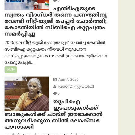
0
എൻ‌ടി‌എയുടെ
സ്വന്തം വിദഗ്ധർ തന്നെ പണത്തിനു
വേണ്ടി നീറ്റ്-യു‌ജി പേപ്പർ ചോർത്തി;
കോടതിയില്‍ സിബിഐ കുറ്റപത്രം
സമര്‍പ്പിച്ചു
2026 ലെ നീറ്റ്-യുജി ചോദ്യപേപ്പർ ചോർച്ച കേസിൽ
സിബിഐ കുറ്റപത്രം നിരവധി സുപ്രധാന
വെളിപ്പെടുത്തലുകൾ നടത്തി. ഇതൊരു ലളിതമായ
ചോദ്യ പേപ്പർ...
INDIA
Aug 7, 2026
പ്രശാന്ത്, ന്യൂഡല്‍ഹി
0
യുപിഐ
ഇടപാടുകൾക്ക്
ബാങ്കുകൾക്ക് ചാർജ് ഈടാക്കാൻ
അനുവദിക്കുന്ന ബിൽ ലോക്‌സഭ
പാസാക്കി