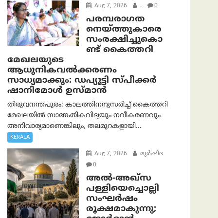
Aug 7, 2026
.
0
പരമ്പരാഗത
നെയ്ത്തുകാരെ
സംരക്ഷിച്ചുകൊ
ണ്ട് കൈത്തറി
മേഖലയുടെ
ആധുനികവൽക്കരണം
സാധ്യമാക്കും: ഡപ്യൂട്ടി സ്പീക്കർ
ഷാനിമോൾ ഉസ്മാൻ
തിരുവനന്തപുരം: കാലത്തിനനുസരിച്ച് കൈത്തറി
മേഖലയിൽ സാങ്കേതികവിദ്യയും നവീകരണവും
അനിവാര്യമാണെങ്കിലും, തലമുറകളായി...
KERALA
Aug 7, 2026
മുര്‍ഷിദ
0
അൽ-അഖ്‌സ
പള്ളിയെച്ചൊല്ലി
സംഘർഷം
രൂക്ഷമാകുന്നു;