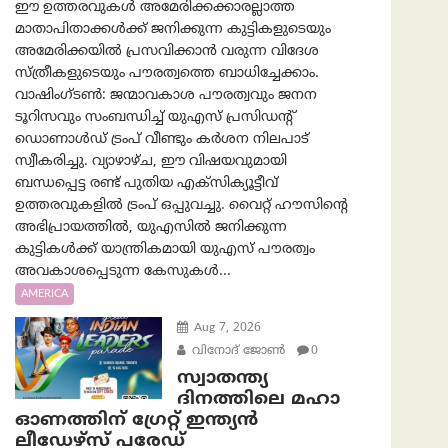
ഈ ഉത്തരവുകൾ അമേരിക്കക്കാരല്ലാത്ത
മാതാപിതാക്കൾക്ക് ജനിക്കുന്ന കുട്ടികളുടെയും
അമേരിക്കയിൽ പ്രസവിക്കാൻ വരുന്ന വിദേശ
സ്ത്രീകളുടെയും പൗരത്വത്തെ ബാധിച്ചേക്കാം.
വാഷിംഗ്ടണ്‍: ജന്മാവകാശ പൗരത്വവും ജനന
ടൂറിസവും സംബന്ധിച്ച് യുഎസ് പ്രസിഡന്റ്
ഡൊണാൾഡ് ട്രംപ് വീണ്ടും കർശന നിലപാട്
സ്വീകരിച്ചു. വ്യാഴാഴ്ച, ഈ വിഷയവുമായി
ബന്ധപ്പെട്ട രണ്ട് പുതിയ എക്സിക്യൂട്ടീവ്
ഉത്തരവുകളിൽ ട്രംപ് ഒപ്പുവച്ചു. വൈറ്റ് ഹൗസിന്റെ
അഭിപ്രായത്തിൽ, യുഎസിൽ ജനിക്കുന്ന
കുട്ടികൾക്ക് യാന്ത്രികമായി യുഎസ് പൗരത്വം
അവകാശപ്പെടുന്ന കേസുകൾ...
AMERICA
Aug 7, 2026
വിനോദ് ജോൺ
0
സ്വാതന്ത്യ
ദിനത്തിലെ മഹാ
ഓണത്തിന് ഗ്രേറ്റ് ഇന്ത്യൻ
ലീഡേഴ്സ് പരേഡ്