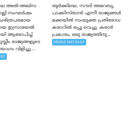
ലെ അൽ-അഖ്‌സ
തുർക്കിയെ, സൗദി അറേബ്യ,
ൊല്ലി സംഘർഷം
പാക്കിസ്താന്‍ എന്നീ രാജ്യങ്ങൾ
 ചരിത്രപരമായ
മക്കയിൽ സംയുക്ത പ്രതിരോധ
ഥയെ ഇസ്രായേൽ
കരാറിൽ ഒപ്പു വെച്ചു. കരാർ
ചതായി ആരോപിച്ച്
പ്രകാരം, ഒരു രാജ്യത്തിനു...
്ലീം രാജ്യങ്ങളുടെ
MIDDLE EAST/GULF
ഗം വിളിച്ചു....
ULF