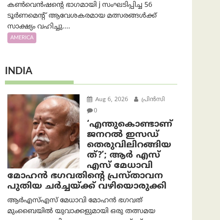
കൺവെൻഷന്റെ ഭാഗമായി j സംഘടിപ്പിച്ച 56
ടൂർണമെന്റ് ആവേശകരമായ മത്സരങ്ങൾക്ക്
സാക്ഷ്യം വഹിച്ചു....
AMERICA
INDIA
Aug 6, 2026
പ്രിന്‍സി
0
‘എന്തുകൊണ്ടാണ്
ജനറൽ ഇസഡ്
തെരുവിലിറങ്ങിയ
ത്?’; ആര്‍ എസ്
എസ് മേധാവി
മോഹൻ ഭഗവതിന്റെ പ്രസ്താവന
പുതിയ ചര്‍ച്ചയ്ക്ക് വഴിയൊരുക്കി
ആർ‌എസ്‌എസ് മേധാവി മോഹൻ ഭഗവത്
മുംബൈയിൽ യുവാക്കളുമായി ഒരു തത്സമയ