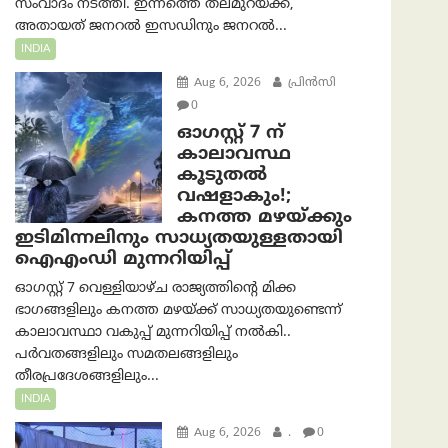
സംവാദം നടത്തി. ഇന്നത്തെ തലമുറയ്ക്ക്,
അതായത് ജനറൽ ഇസഡിനും ജനറൽ...
INDIA
Aug 6, 2026
പ്രിന്‍സി
0
ഓഗസ്റ്റ് 7 ന്
കാലാവസ്ഥ
കൂടുതൽ
വഷളാകും!;
കനത്ത മഴയ്ക്കും
ഇടിമിന്നലിനും സാധ്യതയുള്ളതായി
ഐഎംഡി മുന്നറിയിപ്പ്
ഓഗസ്റ്റ് 7 വെള്ളിയാഴ്ച രാജ്യത്തിന്റെ മിക്ക
ഭാഗങ്ങളിലും കനത്ത മഴയ്ക്ക് സാധ്യതയുണ്ടെന്ന്
കാലാവസ്ഥാ വകുപ്പ് മുന്നറിയിപ്പ് നൽകി..
പർവതങ്ങളിലും സമതലങ്ങളിലും
തീരപ്രദേശങ്ങളിലും...
INDIA
Aug 6, 2026
.
0