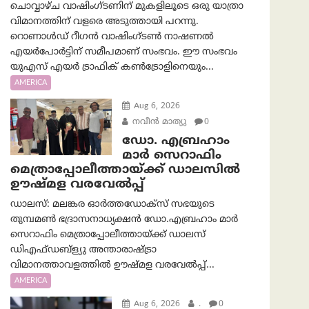
ചൊവ്വാഴ്ച വാഷിംഗ്ടണിന് മുകളിലൂടെ ഒരു യാത്രാ
വിമാനത്തിന് വളരെ അടുത്തായി പറന്നു.
റൊണാൾഡ് റീഗൻ വാഷിംഗ്ടൺ നാഷണൽ
എയർപോർട്ടിന് സമീപമാണ് സംഭവം. ഈ സംഭവം
യുഎസ് എയർ ട്രാഫിക് കൺട്രോളിനെയും...
AMERICA
Aug 6, 2026
നവീൻ മാത്യു
0
ഡോ. എബ്രഹാം
മാർ സെറാഫിം
മെത്രാപ്പോലീത്തായ്ക്ക് ഡാലസിൽ
ഊഷ്മള വരവേൽപ്പ്
ഡാലസ്: മലങ്കര ഓർത്തഡോക്സ് സഭയുടെ
തുമ്പമൺ ഭദ്രാസനാധ്യക്ഷൻ ഡോ.എബ്രഹാം മാർ
സെറാഫിം മെത്രാപ്പോലീത്തായ്ക്ക് ഡാലസ്
ഡിഎഫ്ഡബ്ള്യു അന്താരാഷ്ട്രാ
വിമാനത്താവളത്തിൽ ഊഷ്മള വരവേൽപ്പ്...
AMERICA
Aug 6, 2026
.
0