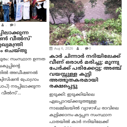
.
0
പിലാക്കുന്ന
ഓൺ വീൽസ്’
്യമന്ത്രി
Aug 6, 2026
.
0
ം ചെയ്തു
കാര്‍ ചിന്നാര്‍ നദിയിലേക്ക്
ുരം: സംസ്ഥാന ഉന്നത
വീണ് ഒരാള്‍ മരിച്ചു; മൂന്നു
വകുപ്പിന്റെ
പേര്‍ക്ക് പരിക്കേറ്റു; അഞ്ച്
ത്തിൽ അഡീഷണൽ
വയസ്സുള്ള കുട്ടി
അത്ഭുതകരമായി
വിസിഷൻ പ്രോഗ്രാം
രക്ഷപ്പെട്ടു
്) നടപ്പിലാക്കുന്ന
വീൽസ്’...
ഇടുക്കി: ഇടുക്കിയിലെ
ഏലപ്പാറയ്ക്കടുത്തുള്ള
നാലമ്മിലയിൽ വ്യാഴാഴ്ച രാവിലെ
കുട്ടിക്കാനം-കട്ടപ്പന സംസ്ഥാന
പാതയിൽ കാർ നദിയിലേക്ക്