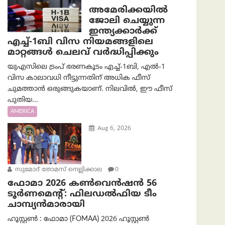
അമേരിക്കയില്‍
ജോലി ചെയ്യുന്ന
ഇന്ത്യക്കാർക്ക്
എച്ച്-1ബി വിസ നിയമങ്ങളിലെ
മാറ്റങ്ങൾ ചെലവ് വർദ്ധിപ്പിക്കും
യുഎസിലെ ട്രംപ് ഭരണകൂടം എച്ച്-1ബി, എൽ-1
വിസ കാലാവധി നീട്ടുന്നതിന് അധിക ഫീസ്
ചുമത്താൻ ഒരുങ്ങുകയാണ്. നിലവിൽ, ഈ ഫീസ്
പുതിയ...
AMERICA
Aug 6, 2026
സുമോദ് തോമസ് നെല്ലിക്കാല
0
ഫോമാ 2026 കൺവെൻഷൻ 56
ടൂർണമെന്റ്: ഫിലഡൽഫിയ ടീം
ചാമ്പ്യൻമാരായി
ഹൂസ്റ്റൺ : ഫോമാ (FOMAA) 2026 ഹൂസ്റ്റൺ