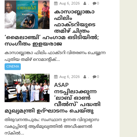
Aug 6, 2026
.
0
കാസാബ്ലാങ്കാ
ഫിലിം
ഫാക്ടറിയുടെ
തമിഴ് ചിത്രം
‘മൈലാഞ്ചി’ ഹംഗാമ ഒടിടിയിൽ;
സംഗീതം ഇളയരാജ
കാസാബ്ലാങ്കാ ഫിലിം ഫാക്ടറി വിതരണം ചെയ്യുന്ന
പുതിയ തമിഴ് റൊമാന്റിക്...
CINEMA
Aug 6, 2026
.
0
ASAP
നടപ്പിലാക്കുന്ന
‘ലാബ് ഓൺ
വീൽസ്’ പദ്ധതി
മുഖ്യമന്ത്രി ഉദ്ഘാടനം ചെയ്തു
തിരുവനന്തപുരം: സംസ്ഥാന ഉന്നത വിദ്യാഭ്യാസ
വകുപ്പിന്റെ ആഭിമുഖ്യത്തിൽ അഡീഷണൽ
സ്കിൽ...