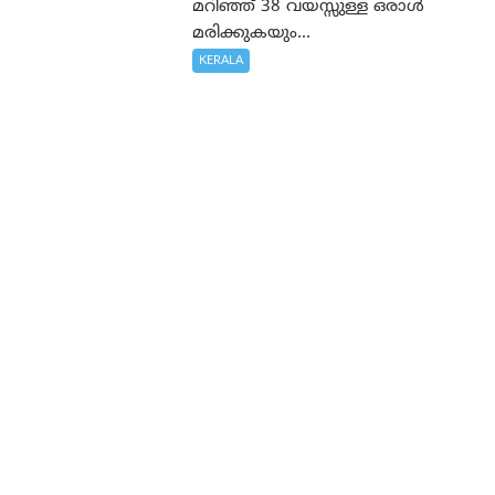
മറിഞ്ഞ് 38 വയസ്സുള്ള ഒരാൾ
മരിക്കുകയും...
KERALA