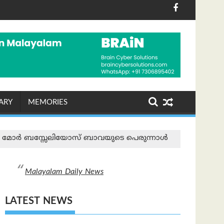
ിക്കേറ്റു; അഞ്ച് വയസ്സുള്ള കുട്ടി അത്ഭുതകരമായി രക്ഷപ്പെട്ടു
ാണ് ജനറൽ ഇസഡ് തെരുവിലിറങ്ങിയത്?’; ആര്‍ എസ് എസ് മ
ഓഗസ്റ്റ് 7 ന് കാലാ
ARY
MEMORIES
ദോ മോര്‍ ബസ്സേലിയോസ് ബാവയുടെ പെരുന്നാള്‍
Malayalam Daily News
LATEST NEWS