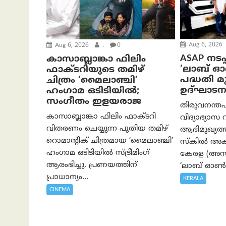
Aug 6, 2026
Aug 6, 2026
.
0
ASAP നടപ്
കാസാബ്ലാങ്കാ ഫിലിം
‘ലാബ് 
ഫാക്ടറിയുടെ തമിഴ്
പദ്ധതി മുഖ
ചിത്രം ‘മൈലാഞ്ചി’
ഉദ്ഘാടന
ഹംഗാമ ഒടിടിയിൽ;
സംഗീതം ഇളയരാജ
തിരുവനന്തപ
കാസാബ്ലാങ്കാ ഫിലിം ഫാക്ടറി
വിദ്യാഭ്യാസ 
വിതരണം ചെയ്യുന്ന പുതിയ തമിഴ്
ആഭിമുഖ്യ
റൊമാന്റിക് ചിത്രമായ ‘മൈലാഞ്ചി’
സ്കിൽ അക്
ഹംഗാമ ഒടിടിയിൽ സ്ട്രീമിംഗ്
കേരള (അസാപ
ആരംഭിച്ചു. പ്രണയത്തിന്
‘ലാബ് ഓൺ 
പ്രാധാന്യം...
KERALA
CINEMA