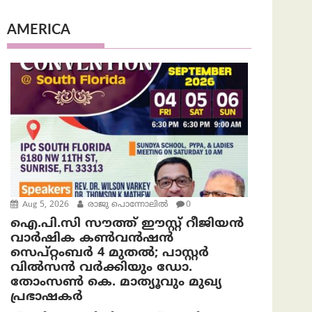
AMERICA
Aug 5, 2026
രാജു പൊന്നോലിൽ
0
ഐ.പി.സി സൗത്ത് ഈസ്റ്റ് റീജിയൻ
വാർഷിക കൺവൻഷൻ
സെപ്റ്റംബർ 4 മുതൽ; പാസ്റ്റർ
വിൽസൻ വർക്കിയും ഡോ.
തോംസൺ കെ. മാത്യൂവും മുഖ്യ
പ്രഭാഷകർ