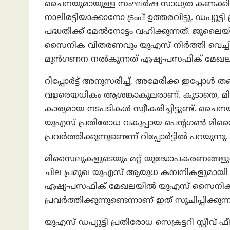
ചൈനയുമായുള്ള സംഘർഷ സാധ്യത കണക്കിലെ
നാലിരട്ടിയാക്കാനോ ട്രം‌പ് ഉത്തരവിട്ടു. ഡപ്യൂ
പദ്ധതിക്ക് മേൽനോട്ടം വഹിക്കുന്നത്. ജൂല
സൈനിക വിതരണവും യുഎസ് നിർത്തി വെച്ചിരു
മുൻഗണന നൽകുന്നത് ഏഷ്യ-പസഫിക് മേഖലയി
റിപ്പോർട്ട് അനുസരിച്ച്, അമേരിക്ക ഇപ്പോ
വളരെയധികം ആശങ്കാകുലരാണ്. കൂടാതെ, മിസൈ
കാര്യമായ നടപടികൾ സ്വീകരിച്ചിട്ടുണ്ട്. ചൈ
യുഎസ് പ്രതിരോധ വകുപ്പായ പെന്റഗൺ മിസൈൽ 
പ്രവർത്തിക്കുന്നുണ്ടെന്ന് റിപ്പോര്‍ട്ടില്‍ പറയുന്നു.
മിസൈലുകളുടെയും മറ്റ് യുദ്ധോപകരണങ്ങളുടെ
ചില പ്രമുഖ യുഎസ് ആയുധ കമ്പനികളുമായി
ഏഷ്യ-പസഫിക് മേഖലയിൽ യുഎസ് സൈനിക സാന
പ്രവർത്തിക്കുന്നുണ്ടെന്നാണ് ഇത് സൂചിപ്പിക്കുന
യുഎസ് ഡപ്യൂട്ടി പ്രതിരോധ സെക്രട്ടറി സ്റ്റീ