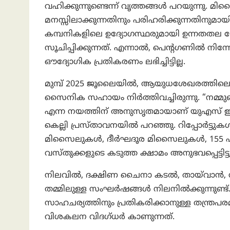
വഹിക്കുന്നുണ്ടെന്ന് വൃത്തങ്ങൾ പറയുന്നു.
മനസ്സിലാക്കുന്നതിനും പരിഹരിക്കുന്നതിനു
കമ്പനികളിലെ ഉദ്യോഗസ്ഥരുമായി ഉന്നതതല യോ
സൂചിപ്പിക്കുന്നത്. എന്നാല്‍, പെന്റഗണിൽ ന
ഔദ്യോഗിക പ്രതികരണം ലഭിച്ചിട്ടില്ല.
മുമ്പ് 2025 ജൂലൈയിൽ, ആയുധശേഖരത്തിലെ 
സൈനിക സഹായം നിർത്തിവച്ചിരുന്നു. “നമ്മു
എന്ന നയത്തിന് അനുസൃതമായാണ് യുഎസ് ഈ നട
കെല്ലി പ്രസ്താവനയിൽ പറഞ്ഞു. റിപ്പോർട
മിസൈലുകൾ, ദീർഘദൂര മിസൈലുകൾ, 155 എംഎ
വസ്തുക്കളുടെ കടുത്ത ക്ഷാമം അനുഭവപ്പെട്ടിട്ടുണ
നിലവിൽ, ദക്ഷിണ ചൈനാ കടൽ, തായ്‌വാൻ,
തമ്മിലുള്ള സംഘർഷങ്ങൾ നിലനിൽക്കുന്നുണ്
സാഹചര്യത്തിനും പ്രതികരിക്കാനുള്ള തന്ത്രപര
വിശകലന വിദഗ്ധർ കാണുന്നത്.