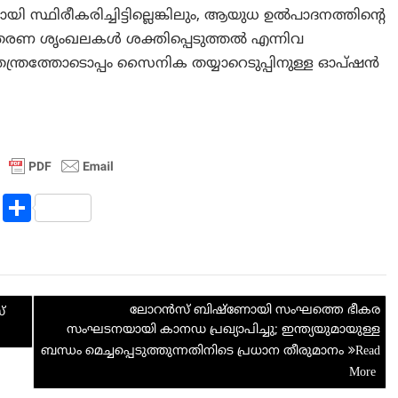
സ്ഥിരീകരിച്ചിട്ടില്ലെങ്കിലും, ആയുധ ഉൽപാദനത്തിന്റെ
 ശൃംഖലകൾ ശക്തിപ്പെടുത്തൽ എന്നിവ
്രത്തോടൊപ്പം സൈനിക തയ്യാറെടുപ്പിനുള്ള ഓപ്ഷൻ
R
S
e
h
d
ar
di
e
ലോറൻസ് ബിഷ്‌ണോയി സംഘത്തെ ഭീകര
t
്
സംഘടനയായി കാനഡ പ്രഖ്യാപിച്ചു; ഇന്ത്യയുമായുള്ള
ബന്ധം മെച്ചപ്പെടുത്തുന്നതിനിടെ പ്രധാന തീരുമാനം