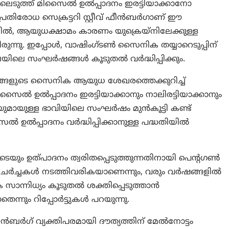
ടുത്ത് മിസൈൽ ഉൽപ്പാദനം ഇരട്ടിയാക്കാനോ
ട്ടി പ്രതിരോധ സെക്രട്ടറി സ്റ്റീവ് ഫീൻബർഗാണ് ഈ
ൈയിൽ, ആയുധക്ഷാമം കാരണം യുക്രെയ്നിലേക്കുള്ള
ന്നു. ഇപ്പോൾ, വാഷിംഗ്ടൺ സൈനിക തയ്യാറെടുപ്പിന്
ലെ സംഘർഷങ്ങൾ കൂടുതൽ വർദ്ധിപ്പിക്കും.
ൾ തങ്ങളുടെ സൈനിക ആയുധ ശേഖരത്തെക്കുറിച്ച്
ൽ ഉൽപ്പാദനം ഇരട്ടിയാക്കാനും നാലിരട്ടിയാക്കാനും
നയുമായുള്ള ഭാവിയിലെ സംഘർഷം മുൻകൂട്ടി കണ്ട്
ഉൽപ്പാദനം വർദ്ധിപ്പിക്കാനുള്ള പദ്ധതിയിൽ
യും ഉത്പാദനം ത്വരിതപ്പെടുത്തുന്നതിനായി പെന്റഗൺ
 ചർച്ചകൾ നടത്തിവരികയാണെന്നും, വരും വർഷങ്ങളിൽ
്നിധ്യം കൂടുതൽ ശക്തിപ്പെടുത്താൻ
്നതെന്നും റിപ്പോർട്ടുകൾ പറയുന്നു.
വ് ഫീൻബർഗ് വ്യക്തിപരമായി ദൗത്യത്തിന് മേൽനോട്ടം