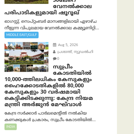
50ലേറെ
വേനൽക്കാല
പരിപാടികളുമായി ഷൂറൂഖ്
ഓഗസ്റ്റ്, സെപ്റ്റംബർ മാസങ്ങളിലായി ഏഴാഴ്ച
നീളുന്ന വിപുലമായ വേനൽക്കാല കമ്മ്യൂണിറ്റി...
MIDDLE EAST/GULF
Aug 5, 2026
പ്രശാന്ത്, ന്യൂഡല്‍ഹി
0
സുപ്രീം
കോടതിയിൽ
10,000-ത്തിലധികം കേസുകളും
ഹൈക്കോടതികളിൽ 80,000
കേസുകളും 30 വർഷമായി
കെട്ടിക്കിടക്കുന്നു: കേന്ദ്ര നിയമ
മന്ത്രി അര്‍ജുന്‍ മേഘ്‌വാള്‍
കേന്ദ്ര സർക്കാർ പാർലമെന്റിൽ നൽകിയ
കണക്കുകൾ പ്രകാരം, സുപ്രീം കോടതിയിൽ...
INDIA