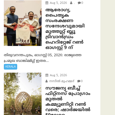
Aug 5, 2026
.
0
ആരോഗ്യ,
പൈതൃക
സംരക്ഷണ
സന്ദേശവുമായി
മുത്തൂറ്റ് ബ്ലൂ
ട്രിവാൻഡ്രം
ഹെറിറ്റേജ് റൺ
ഓഗസ്റ്റ് 9 ന്
തിരുവനന്തപുരം, ഓഗസ്റ്റ് 05, 2026: രാജ്യത്തെ
പ്രമുഖ ബാങ്കിമ്മ്ഗ്ഗ് ഇതര...
KERALA
Aug 5, 2026
നസീല്‍ മുഹമ്മദ്
0
സൗജന്യ ബീച്ച്
ഫിറ്റ്നസ് പ്രോ​ഗ്രാം
മുതൽ
കമ്മ്യൂണിറ്റി റൺ
വരെ; ഷാർജയിൽ