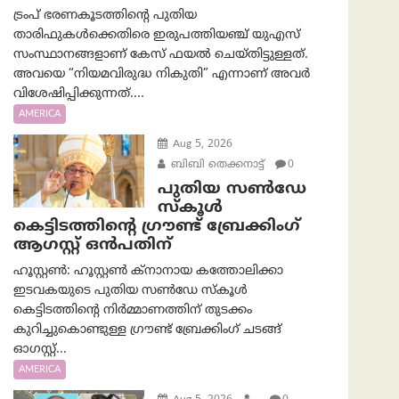
ട്രംപ് ഭരണകൂടത്തിന്റെ പുതിയ
താരിഫുകൾക്കെതിരെ ഇരുപത്തിയഞ്ച് യുഎസ്
സംസ്ഥാനങ്ങളാണ് കേസ് ഫയൽ ചെയ്തിട്ടുള്ളത്.
അവയെ “നിയമവിരുദ്ധ നികുതി” എന്നാണ് അവര്‍
വിശേഷിപ്പിക്കുന്നത്....
AMERICA
Aug 5, 2026
ബിബി തെക്കനാട്ട്
0
പുതിയ സൺഡേ
സ്കൂൾ
കെട്ടിടത്തിന്റെ ഗ്രൗണ്ട് ബ്രേക്കിംഗ്
ആഗസ്റ്റ് ഒൻപതിന്
ഹൂസ്റ്റൺ: ഹൂസ്റ്റൺ ക്നാനായ കത്തോലിക്കാ
ഇടവകയുടെ പുതിയ സൺഡേ സ്കൂൾ
കെട്ടിടത്തിന്റെ നിർമ്മാണത്തിന് തുടക്കം
കുറിച്ചുകൊണ്ടുള്ള ഗ്രൗണ്ട് ബ്രേക്കിംഗ് ചടങ്ങ്
ഓഗസ്റ്റ്...
AMERICA