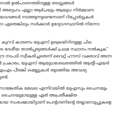
 മിസൈൽ ഉൽപാദനത്തിനുള്ള തടസ്സങ്ങൾ
മായി അദ്ദേഹം എല്ലാ ആഴ്ചയും ആയുധ നിർമ്മാണ
ഗങ്ങൾ നടത്തുന്നുണ്ടെന്നാണ് റിപ്പോർട്ടുകൾ
ിന്നോ ഏതെങ്കിലും സർക്കാർ ഉദ്യോഗസ്ഥനിൽ നിന്നോ
കുറവ് കാരണം യുഎസ് ഉക്രെയ്‌നിനുള്ള ചില
ടെ ദേശീയ താൽപ്പര്യങ്ങൾക്ക് പ്രഥമ സ്ഥാനം നൽകുക”
പടി സ്വീകരിച്ചതെന്ന് വൈറ്റ് ഹൗസ് വക്താവ് അന്ന
്ടുകൾ പ്രകാരം, യുഎസ് ആയുധശേഖരത്തിൽ ആന്റി-എയർ
ം പീരങ്കി ഷെല്ലുകൾ തുടങ്ങിയ അവശ്യ
്ട്.
 സാങ്കേതിക മേഖല എന്നിവയിൽ യുഎസും ചൈനയും
ട്. ചൈനയുമായുള്ള ഏത് അപ്രതീക്ഷിത
മായ സംരംഭമായിട്ടാണ് പെന്റഗണിന്റെ തയ്യാറെടുപ്പുകളെ