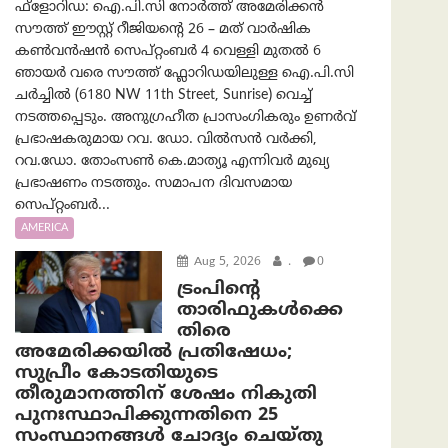
ഫ്ളോറിഡ: ഐ.പി.സി നോർത്ത് അമേരിക്കൻ
സൗത്ത് ഈസ്റ്റ് റീജിയന്റെ 26 – മത് വാർഷിക
കൺവൻഷൻ സെപ്റ്റംബർ 4 വെള്ളി മുതൽ 6
ഞായർ വരെ സൗത്ത് ഫ്ലോറിഡയിലുള്ള ഐ.പി.സി
ചർച്ചിൽ (6180 NW 11th Street, Sunrise) വെച്ച്
നടത്തപ്പെടും. അനുഗ്രഹീത പ്രാസംഗികരും ഉണർവ്
പ്രഭാഷകരുമായ റവ. ഡോ. വിൽസൻ വർക്കി,
റവ.ഡോ. തോംസൺ കെ.മാത്യൂ എന്നിവർ മുഖ്യ
പ്രഭാഷണം നടത്തും. സമാപന ദിവസമായ
സെപ്റ്റംബർ...
AMERICA
Aug 5, 2026
.
0
ട്രംപിന്റെ
താരിഫുകൾക്കെ
തിരെ
അമേരിക്കയില്‍ പ്രതിഷേധം;
സുപ്രീം കോടതിയുടെ
തീരുമാനത്തിന് ശേഷം നികുതി
പുനഃസ്ഥാപിക്കുന്നതിനെ 25
സംസ്ഥാനങ്ങൾ ചോദ്യം ചെയ്തു