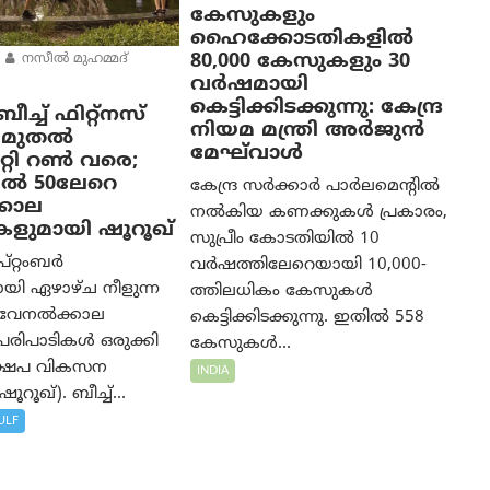
കേസുകളും
ഹൈക്കോടതികളിൽ
80,000 കേസുകളും 30
നസീല്‍ മുഹമ്മദ്
വർഷമായി
കെട്ടിക്കിടക്കുന്നു: കേന്ദ്ര
ച്ച് ഫിറ്റ്നസ്
നിയമ മന്ത്രി അര്‍ജുന്‍
ാം മുതൽ
മേഘ്‌വാള്‍
ിറ്റി റൺ വരെ;
ൽ 50ലേറെ
കേന്ദ്ര സർക്കാർ പാർലമെന്റിൽ
കാല
നൽകിയ കണക്കുകൾ പ്രകാരം,
കളുമായി ഷൂറൂഖ്
സുപ്രീം കോടതിയിൽ 10
പ്റ്റംബർ
വർഷത്തിലേറെയായി 10,000-
യി ഏഴാഴ്ച നീളുന്ന
ത്തിലധികം കേസുകൾ
 വേനൽക്കാല
കെട്ടിക്കിടക്കുന്നു. ഇതിൽ 558
റി പരിപാടികൾ ഒരുക്കി
കേസുകൾ...
്ഷേപ വികസന
INDIA
ൂറൂഖ്). ബീച്ച്...
ULF