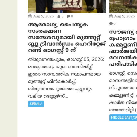
Aug 5, 2026
.
0
Aug 5, 2026
ആരോഗ്യ, പൈതൃക
0
സംരക്ഷണ
സൗജന്യ ബീ
സന്ദേശവുമായി മുത്തൂറ്റ്
പ്രോ​ഗ്ര
ബ്ലൂ ട്രിവാൻഡ്രം ഹെറിറ്റേജ്
കമ്മ്യൂണ
റൺ ഓഗസ്റ്റ് 9 ന്
ഷാർജയി
വേനൽക്
തിരുവനന്തപുരം, ഓഗസ്റ്റ് 05, 2026:
പരിപാടി
രാജ്യത്തെ പ്രമുഖ ബാങ്കിമ്മ്ഗ്ഗ്
ഓഗസ്റ്റ്, സെ
ഇതര സാമ്പത്തിക സ്ഥാപനമായ
മാസങ്ങളിലാ
മുത്തൂറ്റ് ഫിൻകോർപ്പ്,
വിപുലമായ
തിരുവനന്തപുരത്തെ ഏറ്റവും
കമ്മ്യൂണിറ്
വലിയ റണ്ണേഴ്‌സ്...
ഷാർജ നിക
KERALA
അതോറിറ്റി (ഷ
MIDDLE EAST/G