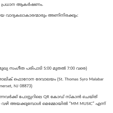
ുടെ പ്രധാന ആകർഷണം.
യ വാദ്യകലാകാരന്മാരും അണിനിരക്കും:
മുഖ്യ സംഗീത പരിപാടി 5:00 മുതൽ 7:00 വരെ)
ലിക് ഫൊറോന ദേവാലയം (St. Thomas Syro Malabar
omerset, NJ 08873)
്നവർക്ക് പോസ്റ്ററിലെ QR കോഡ് സ്കാൻ ചെയ്ത്
lle വഴി അയക്കുമ്പോൾ മെമ്മോയിൽ “MM MUSIC” എന്ന്