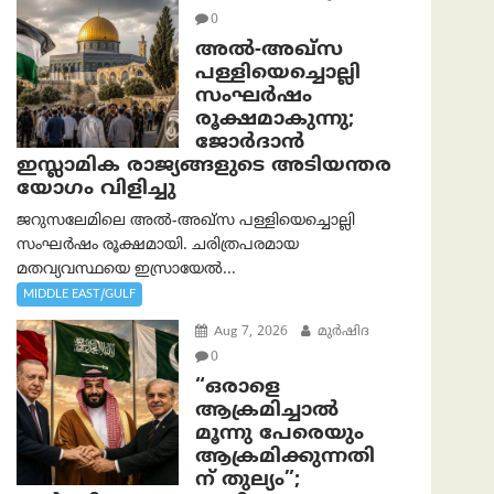
0
അൽ-അഖ്‌സ
പള്ളിയെച്ചൊല്ലി
സംഘർഷം
രൂക്ഷമാകുന്നു;
ജോർദാൻ
ഇസ്ലാമിക രാജ്യങ്ങളുടെ അടിയന്തര
യോഗം വിളിച്ചു
ജറുസലേമിലെ അൽ-അഖ്‌സ പള്ളിയെച്ചൊല്ലി
സംഘർഷം രൂക്ഷമായി. ചരിത്രപരമായ
മതവ്യവസ്ഥയെ ഇസ്രായേൽ...
MIDDLE EAST/GULF
Aug 7, 2026
മുര്‍ഷിദ
0
“ഒരാളെ
ആക്രമിച്ചാല്‍
മൂന്നു പേരെയും
ആക്രമിക്കുന്നതി
ന് തുല്യം”;