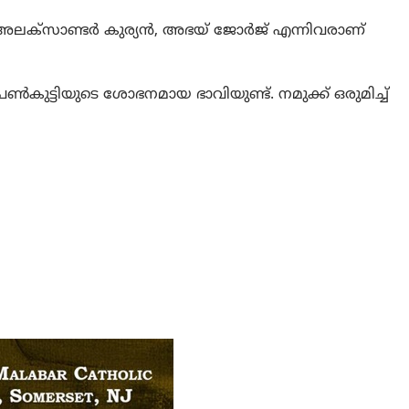
അലക്സാണ്ടർ കുര്യൻ, അഭയ് ജോർജ് എന്നിവരാണ്
ുട്ടിയുടെ ശോഭനമായ ഭാവിയുണ്ട്. നമുക്ക് ഒരുമിച്ച്