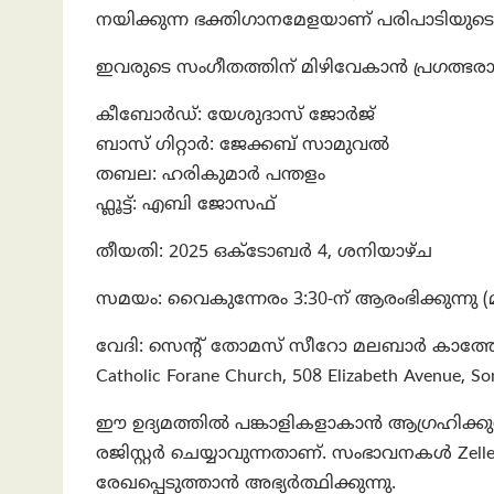
നയിക്കുന്ന ഭക്തിഗാനമേളയാണ് പരിപാടിയ
ഇവരുടെ സംഗീതത്തിന് മിഴിവേകാൻ പ്രഗത്ഭരാ
കീബോർഡ്: യേശുദാസ് ജോർജ്
ബാസ് ഗിറ്റാർ: ജേക്കബ് സാമുവൽ
തബല: ഹരികുമാർ പന്തളം
ഫ്ലൂട്ട്: എബി ജോസഫ്
തീയതി: 2025 ഒക്ടോബർ 4, ശനിയാഴ്ച
സമയം: വൈകുന്നേരം 3:30-ന് ആരംഭിക്കുന്നു (
വേദി: സെൻ്റ് തോമസ് സീറോ മലബാർ കാത്തോ
Catholic Forane Church, 508 Elizabeth Avenue, S
ഈ ഉദ്യമത്തിൽ പങ്കാളികളാകാൻ ആഗ്രഹിക്കുന
രജിസ്റ്റർ ചെയ്യാവുന്നതാണ്. സംഭാവനകൾ Ze
രേഖപ്പെടുത്താൻ അഭ്യർത്ഥിക്കുന്നു.