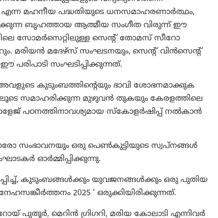
rrow’ എന്ന മഹനീയ പദ്ധതിയുടെ ധനസമാഹരണാർത്ഥം,
ുക്കുന്ന ബൃഹത്തായ ആത്മീയ സംഗീത വിരുന്ന് ഈ
യിലെ സോമർസെറ്റിലുള്ള സെൻ്റ് തോമസ് സീറോ
മരിയൻ മദേഴ്‌സ് സംഘടനയും, സെൻ്റ് വിൻസെൻ്റ്
രിപാടി സംഘടിപ്പിക്കുന്നത്.
ം, അവളുടെ കുടുംബത്തിൻ്റെയും ഭാവി ശോഭനമാക്കുക
തിലൂടെ സമാഹരിക്കുന്ന മുഴുവൻ തുകയും കേരളത്തിലെ
ോളേജ് പഠനത്തിനാവശ്യമായ സ്കോളർഷിപ്പ് നൽകാൻ
ന ഓരോ സംഭാവനയും ഒരു പെൺകുട്ടിയുടെ സ്വപ്നങ്ങൾ
ാടകർ ഓർമ്മിപ്പിക്കുന്നു.
പിച്ച്, കുടുംബങ്ങൾക്കും യുവജനങ്ങൾക്കും ഒരു പുതിയ
സങ്കീർത്തനം 2025 ‘ ഒരുക്കിയിരിക്കുന്നത്.
യ് പുതൂർ, മെറിൻ ഗ്രിഗറി, മരിയ കോലാടി എന്നിവർ