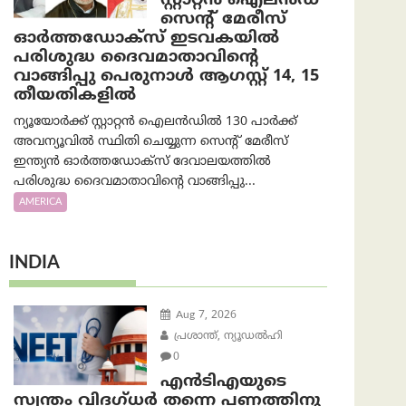
സ്റ്റാറ്റൻ ഐലൻഡ്
സെന്റ് മേരീസ്
ഓർത്തഡോക്സ് ഇടവകയിൽ
പരിശുദ്ധ ദൈവമാതാവിന്റെ
വാങ്ങിപ്പു പെരുനാൾ ആഗസ്റ്റ് 14, 15
തീയതികളിൽ
ന്യൂയോർക്ക് സ്റ്റാറ്റൻ ഐലൻഡിൽ 130 പാർക്ക്
അവന്യൂവിൽ സ്ഥിതി ചെയ്യുന്ന സെന്റ് മേരീസ്
ഇന്ത്യൻ ഓർത്തഡോക്സ് ദേവാലയത്തിൽ
പരിശുദ്ധ ദൈവമാതാവിന്റെ വാങ്ങിപ്പു...
AMERICA
INDIA
Aug 7, 2026
പ്രശാന്ത്, ന്യൂഡല്‍ഹി
0
എൻ‌ടി‌എയുടെ
സ്വന്തം വിദഗ്ധർ തന്നെ പണത്തിനു