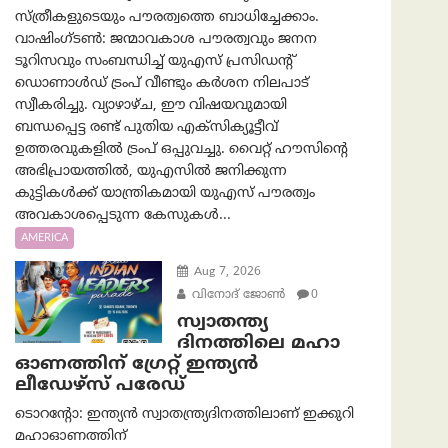
സ്ത്രീകളുടെയും പൗരത്വത്തെ ബാധിച്ചേക്കാം.
വാഷിംഗ്ടണ്‍: ജന്മാവകാശ പൗരത്വവും ജനന
ടൂറിസവും സംബന്ധിച്ച് യുഎസ് പ്രസിഡന്റ്
ഡൊണാൾഡ് ട്രംപ് വീണ്ടും കർശന നിലപാട്
സ്വീകരിച്ചു. വ്യാഴാഴ്ച, ഈ വിഷയവുമായി
ബന്ധപ്പെട്ട രണ്ട് പുതിയ എക്സിക്യൂട്ടീവ്
ഉത്തരവുകളിൽ ട്രംപ് ഒപ്പുവച്ചു. വൈറ്റ് ഹൗസിന്റെ
അഭിപ്രായത്തിൽ, യുഎസിൽ ജനിക്കുന്ന
കുട്ടികൾക്ക് യാന്ത്രികമായി യുഎസ് പൗരത്വം
അവകാശപ്പെടുന്ന കേസുകൾ...
AMERICA
Aug 7, 2026
വിനോദ് ജോൺ
0
സ്വാതന്ത്യ
ദിനത്തിലെ മഹാ
ഓണത്തിന് ഗ്രേറ്റ് ഇന്ത്യൻ
ലീഡേഴ്സ് പരേഡ്
ടൊറന്റോ: ഇന്ത്യൻ സ്വാതന്ത്ര്യദിനത്തിലാണ് ഇക്കുറി
മഹാഓണത്തിന്