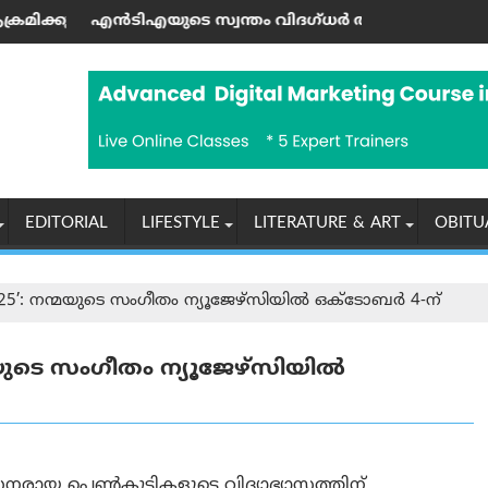
ച്ചു
ുല്യം"; തുർക്കിയെയും സൗദി അറേബ്യയും പാക്കിസ്താനും പുത
ുടെ സ്വന്തം വിദഗ്ധർ തന്നെ പണത്തിനു വേണ്ടി നീറ്റ്-യു‌ജി
യുപിഐ ഇടപാടു
EDITORIAL
LIFESTYLE
LITERATURE & ART
OBITU
25’: നന്മയുടെ സംഗീതം ന്യൂജേഴ്സിയിൽ ഒക്ടോബർ 4-ന്
മയുടെ സംഗീതം ന്യൂജേഴ്സിയിൽ
നരായ പെൺകുട്ടികളുടെ വിദ്യാഭ്യാസത്തിന്