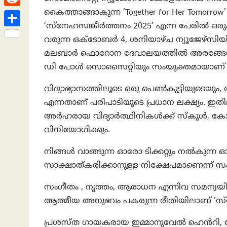
h
s
n
e
h
കൈത്താങ്ങാകുന്ന ‘Together for Her Tomo
R
a
t
k
a
‘സ്നേഹസങ്കീർത്തനം 2025’ എന്ന പേരിൽ ഒര
e
t
S
e
വരുന്ന ഒക്ടോബർ 4, ശനിയാഴ്ച ന്യൂജേഴ്സി
t
d
h
മലബാർ ഫൊറോന ദേവാലയത്തിൽ അരങ്ങേറും. 
d
s
d
a
ഡി പോൾ സൊസൈറ്റിയും സംയുക്തമായാണ് ഈ പ
I
A
i
r
n
വിദ്യാഭ്യാസത്തിലൂടെ ഒരു പെൺകുട്ടിയുടെയു
p
t
e
എന്നതാണ് പരിപാടിയുടെ പ്രധാന ലക്ഷ്യം. ഇ
p
അർഹരായ വിദ്യാർത്ഥിനികൾക്ക് സ്കൂൾ, ക
വിനിയോഗിക്കും.
നിങ്ങൾ വാങ്ങുന്ന ഓരോ ടിക്കറ്റും നൽകുന്
സാക്ഷാത്കരിക്കാനുള്ള നിക്ഷേപമാണെന്ന് സംഘ
സംഗീതം , നൃത്തം, ആരാധന എന്നിവ സമന്വയിപ്
ആത്മീയ അനുഭവം പകരുന്ന രീതിയിലാണ് ‘സ്നേഹ
പ്രശസ്ത ഗായകരായ ഇമ്മാനുവേൽ ഹെൻറി, റോ