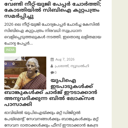
വേണ്ടി നീറ്റ്-യു‌ജി പേപ്പർ ചോർത്തി;
കോടതിയില്‍ സിബിഐ കുറ്റപത്രം
സമര്‍പ്പിച്ചു
2026 ലെ നീറ്റ്-യുജി ചോദ്യപേപ്പർ ചോർച്ച കേസിൽ
സിബിഐ കുറ്റപത്രം നിരവധി സുപ്രധാന
വെളിപ്പെടുത്തലുകൾ നടത്തി. ഇതൊരു ലളിതമായ
ചോദ്യ പേപ്പർ...
INDIA
Aug 7, 2026
പ്രശാന്ത്, ന്യൂഡല്‍ഹി
0
യുപിഐ
ഇടപാടുകൾക്ക്
ബാങ്കുകൾക്ക് ചാർജ് ഈടാക്കാൻ
അനുവദിക്കുന്ന ബിൽ ലോക്‌സഭ
പാസാക്കി
ഭാവിയിൽ യുപിഐയ്ക്കും മറ്റ് ഡിജിറ്റൽ
പേയ്‌മെന്റ് സേവനങ്ങൾക്കും ബാങ്കുകൾക്കും മറ്റ്
സേവന ദാതാക്കൾക്കും ഫീസ് ഈടാക്കാൻ കേന്ദ്ര