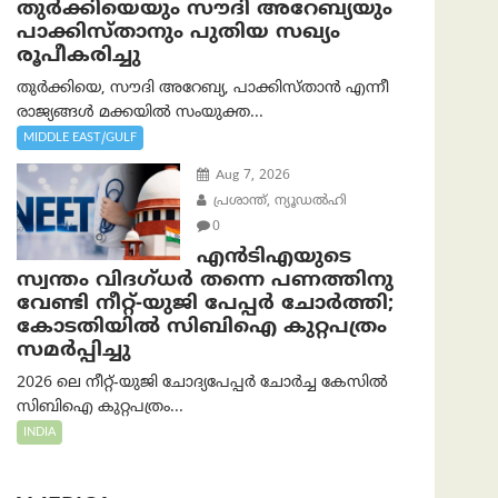
തുർക്കിയെയും സൗദി അറേബ്യയും
പാക്കിസ്താനും പുതിയ സഖ്യം
രൂപീകരിച്ചു
തുർക്കിയെ, സൗദി അറേബ്യ, പാക്കിസ്താന്‍ എന്നീ
രാജ്യങ്ങൾ മക്കയിൽ സംയുക്ത...
MIDDLE EAST/GULF
Aug 7, 2026
പ്രശാന്ത്, ന്യൂഡല്‍ഹി
0
എൻ‌ടി‌എയുടെ
സ്വന്തം വിദഗ്ധർ തന്നെ പണത്തിനു
വേണ്ടി നീറ്റ്-യു‌ജി പേപ്പർ ചോർത്തി;
കോടതിയില്‍ സിബിഐ കുറ്റപത്രം
സമര്‍പ്പിച്ചു
2026 ലെ നീറ്റ്-യുജി ചോദ്യപേപ്പർ ചോർച്ച കേസിൽ
സിബിഐ കുറ്റപത്രം...
INDIA