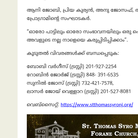
ആനി ജോബി, പ്രിയ കുര്യൻ, അനു ജോസഫ്, 
പ്രോഗ്രാമിന്റെ സംഘാടകർ.
“ഓരോ പാട്ടിലും ഓരോ സംഭാവനയിലും ഒരു പെൺക
അവളുടെ നല്ല നാളെയെ കരുപ്പിടിപ്പിക്കാം”.
കൂടുതൽ വിവരങ്ങൾക്ക് ബന്ധപ്പെടുക:
ബോബി വർഗീസ് (ട്രസ്റ്റി) 201-927-2254
റോബിൻ ജോർജ് (ട്രസ്റ്റി) 848- 391-6535
സുനിൽ ജോസ് (ട്രസ്റ്റി) 732-421-7578,
ലാസർ ജോയ് വെള്ളാറ (ട്രസ്റ്റി) 201-527-8081
വെബ്സൈറ്റ്:
https://www.stthomassyronj.org/