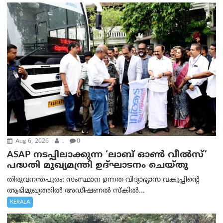
Aug 6, 2026
.
0
ASAP നടപ്പിലാക്കുന്ന ‘ലാബ് ഓൺ വീൽസ്’
പദ്ധതി മുഖ്യമന്ത്രി ഉദ്ഘാടനം ചെയ്തു
തിരുവനന്തപുരം: സംസ്ഥാന ഉന്നത വിദ്യാഭ്യാസ വകുപ്പിന്റെ
ആഭിമുഖ്യത്തിൽ അഡീഷണൽ സ്കിൽ...
KERALA