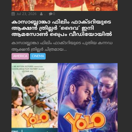
Jul 23, 2026
.
0
കാസാബ്ലാങ്കാ ഫിലിം ഫാക്ടറിയുടെ
ആക്ഷൻ ത്രില്ലർ ‘ദൈവ’ ഇനി
ആമസോൺ പ്രൈം വീഡിയോയിൽ
കാസാബ്ലാങ്കാ ഫിലിം ഫാക്ടറിയുടെ പുതിയ കന്നഡ
ആക്ഷൻ ത്രില്ലർ ചിത്രമായ...
AMERICA
CINEMA