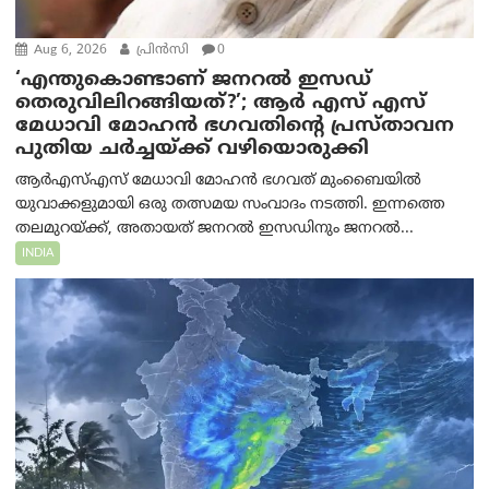
Aug 6, 2026
പ്രിന്‍സി
0
‘എന്തുകൊണ്ടാണ് ജനറൽ ഇസഡ്
തെരുവിലിറങ്ങിയത്?’; ആര്‍ എസ് എസ്
മേധാവി മോഹൻ ഭഗവതിന്റെ പ്രസ്താവന
പുതിയ ചര്‍ച്ചയ്ക്ക് വഴിയൊരുക്കി
ആർ‌എസ്‌എസ് മേധാവി മോഹൻ ഭഗവത് മുംബൈയിൽ
യുവാക്കളുമായി ഒരു തത്സമയ സംവാദം നടത്തി. ഇന്നത്തെ
തലമുറയ്ക്ക്, അതായത് ജനറൽ ഇസഡിനും ജനറൽ...
INDIA