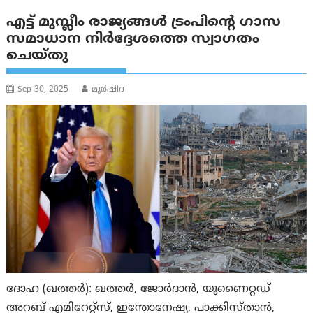
എട്ട് മുസ്ലീം രാജ്യങ്ങൾ ട്രംപിന്റെ ഗാസ
സമാധാന നിർദ്ദേശത്തെ സ്വാഗതം
ചെയ്തു
Sep 30, 2025
മുര്‍ഷിദ
ദോഹ (ഖത്തര്‍): ഖത്തർ, ജോർദാൻ, യുണൈറ്റഡ്
അറബ് എമിറേറ്റ്സ്, ഇന്തോനേഷ്യ, പാക്കിസ്താന്‍,