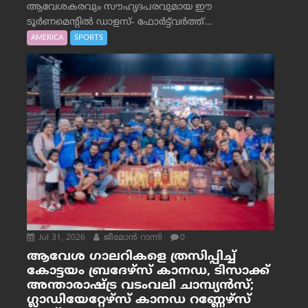
ആവേശകരവും സൗഹൃദപരവുമായ ഈ
ടൂർണമെന്റിൽ ഡാളസ്- ഫോർട്ട്‌വര്‍ത്ത്...
AMERICA
SPORTS
Jul 31, 2026
ജീമോന്‍ റാന്നി
0
ആവേശ ഗാലറികളെ ത്രസിപ്പിച്ച്
കോട്ടയം ബ്രദേഴ്‌സ് കാനഡ, ടിസാക്ക്
അന്താരാഷ്ട്ര വടംവലി ചാമ്പ്യന്‍സ്;
ഗ്ലാഡിയേറ്റേഴ്‌സ് കാനഡ റണ്ണേഴ്‌സ്