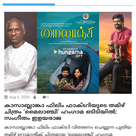
Aug 6, 2026
.
0
കാസാബ്ലാങ്കാ ഫിലിം ഫാക്ടറിയുടെ തമിഴ്
ചിത്രം ‘മൈലാഞ്ചി’ ഹംഗാമ ഒടിടിയിൽ;
സംഗീതം ഇളയരാജ
കാസാബ്ലാങ്കാ ഫിലിം ഫാക്ടറി വിതരണം ചെയ്യുന്ന പുതിയ
തമിഴ് റൊമാന്റിക് ചിത്രമായ ‘മൈലാഞ്ചി’ ഹംഗാമ