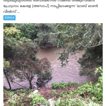
ആഭിമുഖ്യത്തിൽ അഡീഷണൽ സ്കിൽ അക്വിസിഷൻ
പ്രോഗ്രാം കേരള (അസാപ്) നടപ്പിലാക്കുന്ന ‘ലാബ് ഓൺ
വീൽസ്’...
KERALA