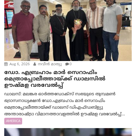
Aug 6, 2026
നവീൻ മാത്യു
0
ഡോ. എബ്രഹാം മാർ സെറാഫിം
മെത്രാപ്പോലീത്തായ്ക്ക് ഡാലസിൽ
ഊഷ്മള വരവേൽപ്പ്
ഡാലസ്: മലങ്കര ഓർത്തഡോക്സ് സഭയുടെ തുമ്പമൺ
ഭദ്രാസനാധ്യക്ഷൻ ഡോ.എബ്രഹാം മാർ സെറാഫിം
മെത്രാപ്പോലീത്തായ്ക്ക് ഡാലസ് ഡിഎഫ്ഡബ്ള്യു
അന്താരാഷ്ട്രാ വിമാനത്താവളത്തിൽ ഊഷ്മള വരവേൽപ്പ്...
AMERICA