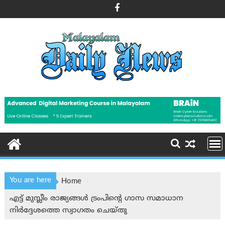
Skip
to
content
You are here
Home
എട്ട് മുസ്ലീം രാജ്യങ്ങൾ ട്രംപിന്റെ ഗാസ സമാധാന
നിർദ്ദേശത്തെ സ്വാഗതം ചെയ്തു