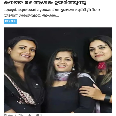
കനത്ത മഴ ആശങ്ക ഉയർത്തുന്നു
തൃശൂർ: കുതിരാൻ തുരങ്കത്തിൽ ഉണ്ടായ മണ്ണിടിച്ചിലിനെ
തുടർന്ന് ഗുരുതരമായ ആശങ്ക...
KERALA
Aug 7, 2026
.
0