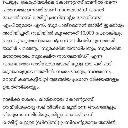
ചെയ്യും. കൊഹിമയിലെ കോൺഗ്രസ് ഭവനിൽ നടന്ന
പത്രസമ്മേളനത്തിലാണ് നാഗാലാൻഡ് പ്രദേശ്
കോൺഗ്രസ് കമ്മിറ്റി പ്രസിഡന്റും ലോക്‌സഭാ
എംപിയുമായ എസ്. സുപോങ്‌മൈറൻ ജാമിർ ഇക്കാര്യം
അറിയിച്ചത്. റാലിയിൽ കുറഞ്ഞത് 10,000 പേരെങ്കിലും
പങ്കെടുക്കുമെന്ന് കോൺഗ്രസ് പ്രതീക്ഷിക്കുന്നതായി
ജാമിർ പറഞ്ഞു. “സുരക്ഷിത ജനാധിപത്യം, സുരക്ഷിത
മതേതരത്വം, സുരക്ഷിത നാഗാലാൻഡ്” എന്ന
പ്രമേയത്തെ അടിസ്ഥാനമാക്കിയുള്ള ഈ പരിപാടി
യുവാക്കളുടെ തൊഴിൽ, സംരംഭകത്വം, സദ്ഭരണം,
റോഡ് കണക്റ്റിവിറ്റി തുടങ്ങിയ പ്രധാന വിഷയങ്ങളും
ഉയർത്തിക്കാട്ടും.
റാലിക്ക് ശേഷം, ഖാർഗെയും കോൺഗ്രസ്
രാഷ്ട്രീയകാര്യ സമിതിയിലെ മുതിർന്ന അംഗങ്ങളും,
പിന്തുണാ സമിതിയും, ജില്ലാ കോൺഗ്രസ്
കമ്മിറ്റികളുടെ (ഡിസിസി) പ്രസിഡന്റുമാരും തമ്മിൽ