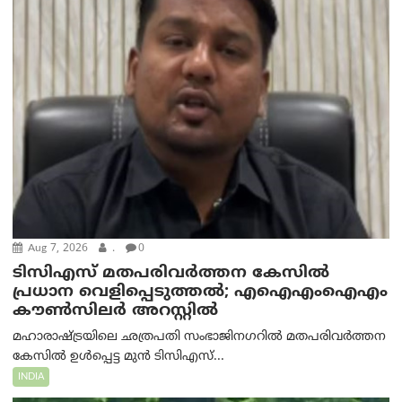
Aug 7, 2026
.
0
ടിസിഎസ് മതപരിവർത്തന കേസിൽ
പ്രധാന വെളിപ്പെടുത്തൽ; എഐഎംഐഎം
കൗൺസിലർ അറസ്റ്റിൽ
മഹാരാഷ്ട്രയിലെ ഛത്രപതി സംഭാജിനഗറിൽ മതപരിവർത്തന
കേസിൽ ഉൾപ്പെട്ട മുൻ ടിസിഎസ്...
INDIA