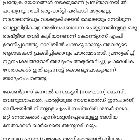
പ്രത്യേക യോഗങ്ങൾ നടക്കുമെന്ന് പ്രസ്താവനയിൽ
പറയുന്നു. റാലി ഒരു പാർട്ടി പരിപാടി മാത്രമല്ല,
നാഗാലാൻഡും വടക്കുകിഴക്കൻ മേഖലയും നേരിടുന്ന
വെല്ലുവിളികളെ അഭിസംബോധന ചെയ്യുന്നതിനുള്ള ഒരു
രാഷ്ട്രീയ വേദി കൂടിയാണെന്ന് കോൺഗ്രസ് എംപി
ഊന്നിപ്പറഞ്ഞു. റാലിയിൽ പങ്കെടുക്കാനും അവരുടെ
ആശങ്കകൾ പ്രകടിപ്പിക്കാനും പൗരന്മാരോട്, പ്രത്യേകിച്ച്
ന്യൂനപക്ഷങ്ങളോട് അദ്ദേഹം അഭ്യർത്ഥിച്ചു, പ്രാദേശിക
നേതാക്കൾ ഇത് മുന്നോട്ട് കൊണ്ടുപോകുമെന്ന്
അദ്ദേഹം പറഞ്ഞു.
കോൺഗ്രസ് ജനറൽ സെക്രട്ടറി (സംഘടന) കെ.സി.
വേണുഗോപാൽ, പാർട്ടിയുടെ നാഗാലാൻഡ് ഇൻചാർജ്,
ഒഡീഷയിൽ നിന്നുള്ള എംപി സപ്തഗിരി ശങ്കർ ഉലക,
മറ്റ് നേതാക്കൾ എന്നിവരുൾപ്പെടെയുള്ള ദേശീയ
നേതാക്കൾ ഖാർഗെയെ അനുഗമിക്കും.
സായുധ സേന (പ്രത്യേക അധികാരങ്ങൾ) നിയമം