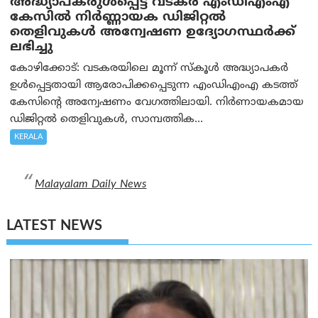
അദ്ധ്യാപകരുള്‍പ്പെട്ട വടകര എംഡി‌എം‌എ
കേസില്‍ നിര്‍ണ്ണായക ഡിജിറ്റല്‍
തെളിവുകള്‍ അന്വേഷണ ഉദ്യോഗസ്ഥര്‍ക്ക്
ലഭിച്ചു
കോഴിക്കോട്: വടകരയിലെ മൂന്ന് സ്കൂൾ അദ്ധ്യാപകർ
ഉൾപ്പെട്ടതായി ആരോപിക്കപ്പെടുന്ന എംഡിഎംഎ കടത്ത്
കേസിന്റെ അന്വേഷണം വേഗത്തിലായി. നിർണായകമായ
ഡിജിറ്റൽ തെളിവുകൾ, സാമ്പത്തിക...
KERALA
Malayalam Daily News
LATEST NEWS