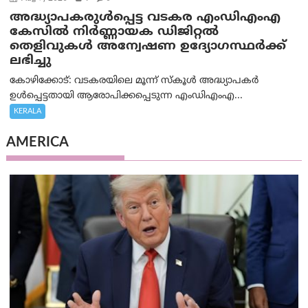
അദ്ധ്യാപകരുള്‍പ്പെട്ട വടകര എംഡി‌എം‌എ
കേസില്‍ നിര്‍ണ്ണായക ഡിജിറ്റല്‍
തെളിവുകള്‍ അന്വേഷണ ഉദ്യോഗസ്ഥര്‍ക്ക്
ലഭിച്ചു
കോഴിക്കോട്: വടകരയിലെ മൂന്ന് സ്കൂൾ അദ്ധ്യാപകർ
ഉൾപ്പെട്ടതായി ആരോപിക്കപ്പെടുന്ന എംഡിഎംഎ...
KERALA
AMERICA