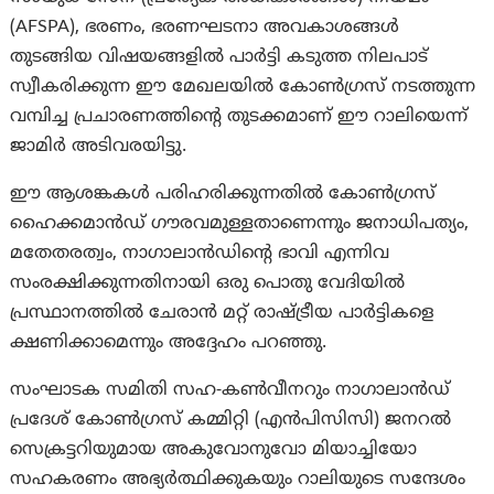
(AFSPA), ഭരണം, ഭരണഘടനാ അവകാശങ്ങൾ
തുടങ്ങിയ വിഷയങ്ങളിൽ പാർട്ടി കടുത്ത നിലപാട്
സ്വീകരിക്കുന്ന ഈ മേഖലയിൽ കോൺഗ്രസ് നടത്തുന്ന
വമ്പിച്ച പ്രചാരണത്തിന്റെ തുടക്കമാണ് ഈ റാലിയെന്ന്
ജാമിർ അടിവരയിട്ടു.
ഈ ആശങ്കകൾ പരിഹരിക്കുന്നതിൽ കോൺഗ്രസ്
ഹൈക്കമാൻഡ് ഗൗരവമുള്ളതാണെന്നും ജനാധിപത്യം,
മതേതരത്വം, നാഗാലാൻഡിന്റെ ഭാവി എന്നിവ
സംരക്ഷിക്കുന്നതിനായി ഒരു പൊതു വേദിയിൽ
പ്രസ്ഥാനത്തിൽ ചേരാൻ മറ്റ് രാഷ്ട്രീയ പാർട്ടികളെ
ക്ഷണിക്കാമെന്നും അദ്ദേഹം പറഞ്ഞു.
സംഘാടക സമിതി സഹ-കൺവീനറും നാഗാലാൻഡ്
പ്രദേശ് കോൺഗ്രസ് കമ്മിറ്റി (എൻ‌പി‌സി‌സി) ജനറൽ
സെക്രട്ടറിയുമായ അകുവോനുവോ മിയാച്ചിയോ
സഹകരണം അഭ്യർത്ഥിക്കുകയും റാലിയുടെ സന്ദേശം