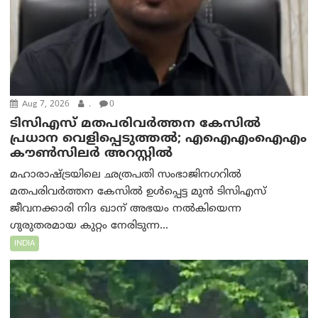
Aug 7, 2026
.
0
ടിസിഎസ് മതപരിവർത്തന കേസിൽ
പ്രധാന വെളിപ്പെടുത്തൽ; എഐഎംഐഎം
കൗൺസിലർ അറസ്റ്റിൽ
മഹാരാഷ്ട്രയിലെ ഛത്രപതി സംഭാജിനഗറിൽ
മതപരിവർത്തന കേസിൽ ഉൾപ്പെട്ട മുൻ ടിസിഎസ്
ജീവനക്കാരി നിദ ഖാന് അഭയം നൽകിയെന്ന
ഗുരുതരമായ കുറ്റം നേരിടുന്ന...
INDIA