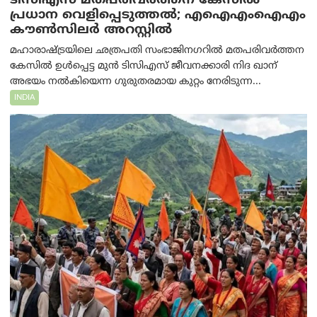
ടിസിഎസ് മതപരിവർത്തന കേസിൽ
പ്രധാന വെളിപ്പെടുത്തൽ; എഐഎംഐഎം
കൗൺസിലർ അറസ്റ്റിൽ
മഹാരാഷ്ട്രയിലെ ഛത്രപതി സംഭാജിനഗറിൽ മതപരിവർത്തന
കേസിൽ ഉൾപ്പെട്ട മുൻ ടിസിഎസ് ജീവനക്കാരി നിദ ഖാന്
അഭയം നൽകിയെന്ന ഗുരുതരമായ കുറ്റം നേരിടുന്ന...
INDIA