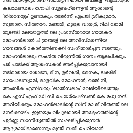
നടനചാതുര്യത്തിന് സമർപ്പണമായി കഥകളി ആചാര്യൻ
കലാമണ്ഡലം ഗോപി സുബ്രഹ്‌മണ്യൻ ആശാന്റെ
‘തിരനോട്ടം’ ഉണ്ടാകും. തുടർന്ന്, എം.ജി ശ്രീകുമാർ,
സുജാത, സിത്താര, മഞ്ജരി, മൃദുല വാര്യർ, റിമി ടോമി
തുടങ്ങി മലയാളത്തിലെ പ്രശസ്തരായ ഗായകർ
മോഹൻലാൽ ചിത്രങ്ങളിലെ അവിസ്മരണീയ
ഗാനങ്ങൾ കോർത്തിണക്കി സംഗീതാർച്ചന നടത്തും.
മോഹൻലാലും സംഗീത വിരുന്നിൽ ഗാനം ആലപിക്കും.
പരിപാടിക്ക് ആശംസകൾ അർപ്പിക്കുവാനായി
നടിമാരായ ശോഭന, മീന, ഉർവശി, മേനക, ലക്ഷ്മി
ഗോപാലസ്വാമി, മാളവിക മോഹനൻ, രഞ്ജിനി,
അംബിക എന്നിവരും ‘ലാൽസലാം’ വേദിയിലെത്തും.
കെ എസ് എഫ് ഡി സി ചെയർപേഴ്‌സൺ കെ മധു നന്ദി
അറിയിക്കും. മോഹൻലാലിന്റെ സിനിമാ ജീവിതത്തിലെ
നേർക്കാഴ്ച ഇത്രയും വിപുലമായി അദ്ദേഹത്തിന്റെ
പൂർണ്ണ സാന്നിധ്യത്തിൽ സംഘടിപ്പിക്കുന്നത്
ആദ്യമായിട്ടാണെന്നും മന്ത്രി സജി ചെറിയാൻ