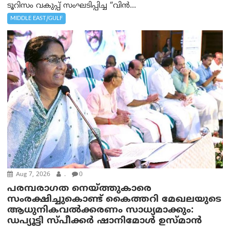
ടൂറിസം വകുപ്പ് സംഘടിപ്പിച്ച “വിൻ...
MIDDLE EAST/GULF
Aug 7, 2026
.
0
പരമ്പരാഗത നെയ്ത്തുകാരെ
സംരക്ഷിച്ചുകൊണ്ട് കൈത്തറി മേഖലയുടെ
ആധുനികവൽക്കരണം സാധ്യമാക്കും:
ഡപ്യൂട്ടി സ്പീക്കർ ഷാനിമോൾ ഉസ്മാൻ