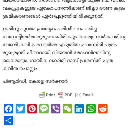
ഫയര്‍ഫോഴ്‌സ്, നഗരസഭ, ആരോഗ്യം തുടങ്ങിയ വിവധ
വകുപ്പുകളുടെ ഏകോപനത്തിലാണ് ജില്ലാ ഭരണ കൂടം
ക്രമീകരണങ്ങള്‍ ഏര്‍പ്പെടുത്തിയിരിക്കുന്നത്.
ഇതിനു പുറമേ പ്രത്യേക പരിശീലനം ലഭിച്ച
വോളൻ്റിയർമാരുമുണ്ടായിരിക്കും. കേരള സര്‍ക്കാരിനു
വേണ്ടി കവി പ്രഭാ വര്‍മ്മ എഴുതിയ പ്രശസ്‌തി പത്രം
മുഖ്യമന്ത്രി പിണറായി വിജയന്‍ മോഹന്‍ലാലിനു
കൈമാറും. ഗായിക ലക്ഷ്‌മി ദാസ് പ്രശസ്‌തി പത്ര
കവിത ചൊല്ലും.
പിആര്‍ഡി, കേരള സര്‍ക്കാര്‍
Fa
T
Pi
M
Vi
W
Li
W
R
ce
w
nt
es
b
e
n
h
e
S
b
itt
er
sa
er
C
ke
at
d
h