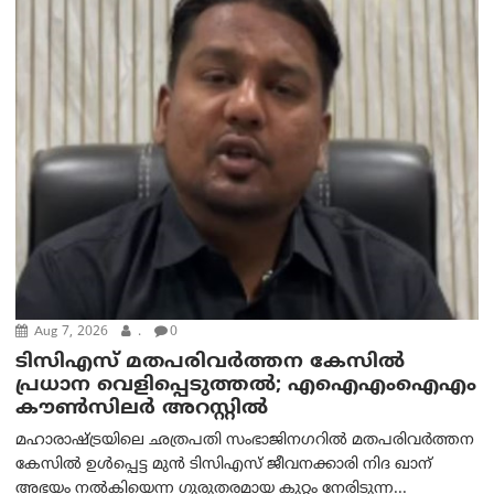
Aug 7, 2026
.
0
ടിസിഎസ് മതപരിവർത്തന കേസിൽ
പ്രധാന വെളിപ്പെടുത്തൽ; എഐഎംഐഎം
കൗൺസിലർ അറസ്റ്റിൽ
മഹാരാഷ്ട്രയിലെ ഛത്രപതി സംഭാജിനഗറിൽ മതപരിവർത്തന
കേസിൽ ഉൾപ്പെട്ട മുൻ ടിസിഎസ് ജീവനക്കാരി നിദ ഖാന്
അഭയം നൽകിയെന്ന ഗുരുതരമായ കുറ്റം നേരിടുന്ന...