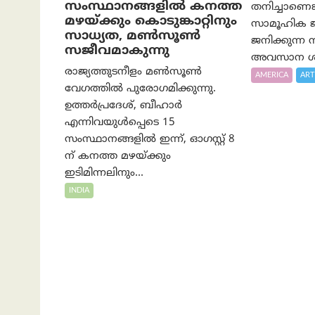
സംസ്ഥാനങ്ങളിൽ കനത്ത
തനിച്ചാണെങ്
മഴയ്ക്കും കൊടുങ്കാറ്റിനും
സാമൂഹിക ജീ
സാധ്യത, മൺസൂൺ
ജനിക്കുന്ന
സജീവമാകുന്നു
അവസാന ശ്
രാജ്യത്തുടനീളം മൺസൂൺ
AMERICA
ART
വേഗത്തിൽ പുരോഗമിക്കുന്നു.
ഉത്തർപ്രദേശ്, ബീഹാർ
എന്നിവയുൾപ്പെടെ 15
സംസ്ഥാനങ്ങളിൽ ഇന്ന്, ഓഗസ്റ്റ് 8
ന് കനത്ത മഴയ്ക്കും
ഇടിമിന്നലിനും...
INDIA