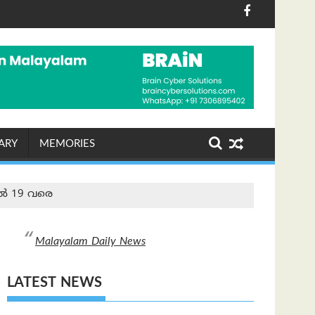
ാചരണം ശ്രദ്ധേയമായി
ഖയിൽ ഷോപ് ചെയ്തയാൾക്ക് അപ്പാർട്ട്മെന്റ് സമ്മാനം
പരമ്പരാഗത നെയ്ത്തുകാ
ARY
MEMORIES
തൽ 19 വരെ
Malayalam Daily News
LATEST NEWS