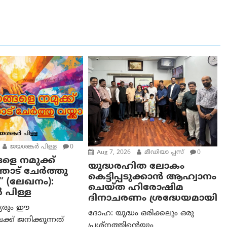
ജയശങ്കര്‍ പിള്ള
0
Aug 7, 2026
മീഡിയാ പ്ലസ്
0
ളെ നമുക്ക്
യുദ്ധരഹിത ലോകം
ോട് ചേർത്തു
കെട്ടിപ്പടുക്കാന്‍ ആഹ്വാനം
” (ലേഖനം):
ചെയ്ത ഹിരോഷിമ
‍ പിള്ള
ദിനാചരണം ശ്രദ്ധേയമായി
്യരും ഈ
ദോഹ: യുദ്ധം ഒരിക്കലും ഒരു
്ക് ജനിക്കുന്നത്
പ്രശ്‌നത്തിന്റെയും