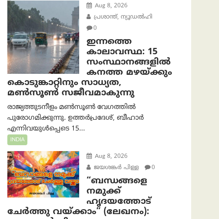
Aug 8, 2026
പ്രശാന്ത്, ന്യൂഡല്‍ഹി
0
ഇന്നത്തെ
കാലാവസ്ഥ: 15
സംസ്ഥാനങ്ങളിൽ
കനത്ത മഴയ്ക്കും
കൊടുങ്കാറ്റിനും സാധ്യത,
മൺസൂൺ സജീവമാകുന്നു
രാജ്യത്തുടനീളം മൺസൂൺ വേഗത്തിൽ
പുരോഗമിക്കുന്നു. ഉത്തർപ്രദേശ്, ബീഹാർ
എന്നിവയുൾപ്പെടെ 15...
INDIA
Aug 8, 2026
ജയശങ്കര്‍ പിള്ള
0
“ബന്ധങ്ങളെ
നമുക്ക്
ഹൃദയത്തോട്
ചേർത്തു വയ്ക്കാം” (ലേഖനം):