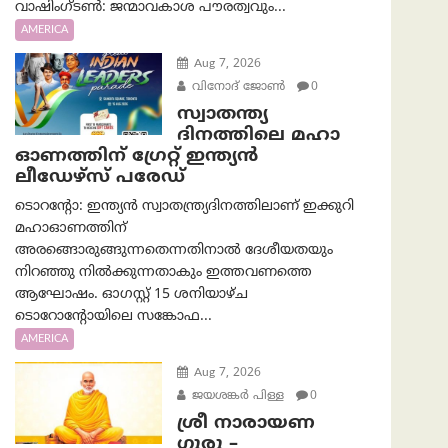
വാഷിംഗ്ടണ്‍: ജന്മാവകാശ പൗരത്വവും...
AMERICA
Aug 7, 2026
വിനോദ് ജോൺ
0
സ്വാതന്ത്യ
ദിനത്തിലെ മഹാ
ഓണത്തിന് ഗ്രേറ്റ് ഇന്ത്യൻ
ലീഡേഴ്സ് പരേഡ്
ടൊറന്റോ: ഇന്ത്യൻ സ്വാതന്ത്ര്യദിനത്തിലാണ് ഇക്കുറി
മഹാഓണത്തിന്
അരങ്ങൊരുങ്ങുന്നതെന്നതിനാൽ ദേശീയതയും
നിറഞ്ഞു നിൽക്കുന്നതാകും ഇത്തവണത്തെ
ആഘോഷം. ഓഗസ്റ്റ് 15 ശനിയാഴ്ച
ടൊറോന്റോയിലെ സങ്കോഫ...
AMERICA
Aug 7, 2026
ജയശങ്കര്‍ പിള്ള
0
ശ്രീ നാരായണ
ഗുരു –