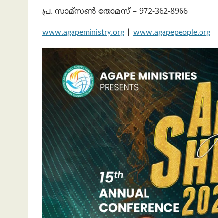
പ്ര. സാമ്സൺ തോമസ് – 972-362-8966
www.agapeministry.org
|
www.agapepeople.org