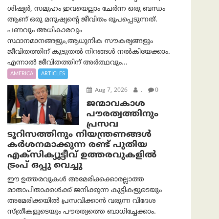
ശിഷ്യർ, സമൂഹം ഇവയെല്ലാം ചേർന്ന ഒരു ബന്ധം
ആണ് ഒരു മനുഷ്യന്റെ ജീവിതം രൂപപ്പെടുന്നത്.
പണവും അധികാരവും
സ്ഥാനമാനങ്ങളും,ആധുനിക സൗകര്യങ്ങളും
ജീവിതത്തിന് കൂടുതൽ നിറങ്ങൾ നൽകിയേക്കാം.
എന്നാൽ ജീവിതത്തിന് അർത്ഥവും...
AMERICA
ARTICLES
Aug 7, 2026
.
0
ജന്മാവകാശ
പൗരത്വത്തിനും
പ്രസവ
ടൂറിസത്തിനും നിയന്ത്രണങ്ങൾ
കർശനമാക്കുന്ന രണ്ട് പുതിയ
എക്സിക്യൂട്ടീവ് ഉത്തരവുകളിൽ
ട്രംപ് ഒപ്പു വെച്ചു
ഈ ഉത്തരവുകൾ അമേരിക്കക്കാരല്ലാത്ത
മാതാപിതാക്കൾക്ക് ജനിക്കുന്ന കുട്ടികളുടെയും
അമേരിക്കയിൽ പ്രസവിക്കാൻ വരുന്ന വിദേശ
സ്ത്രീകളുടെയും പൗരത്വത്തെ ബാധിച്ചേക്കാം.