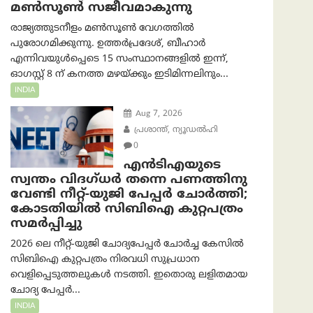
മൺസൂൺ സജീവമാകുന്നു
രാജ്യത്തുടനീളം മൺസൂൺ വേഗത്തിൽ
പുരോഗമിക്കുന്നു. ഉത്തർപ്രദേശ്, ബീഹാർ
എന്നിവയുൾപ്പെടെ 15 സംസ്ഥാനങ്ങളിൽ ഇന്ന്,
ഓഗസ്റ്റ് 8 ന് കനത്ത മഴയ്ക്കും ഇടിമിന്നലിനും...
INDIA
Aug 7, 2026
പ്രശാന്ത്, ന്യൂഡല്‍ഹി
0
എൻ‌ടി‌എയുടെ
സ്വന്തം വിദഗ്ധർ തന്നെ പണത്തിനു
വേണ്ടി നീറ്റ്-യു‌ജി പേപ്പർ ചോർത്തി;
കോടതിയില്‍ സിബിഐ കുറ്റപത്രം
സമര്‍പ്പിച്ചു
2026 ലെ നീറ്റ്-യുജി ചോദ്യപേപ്പർ ചോർച്ച കേസിൽ
സിബിഐ കുറ്റപത്രം നിരവധി സുപ്രധാന
വെളിപ്പെടുത്തലുകൾ നടത്തി. ഇതൊരു ലളിതമായ
ചോദ്യ പേപ്പർ...
INDIA