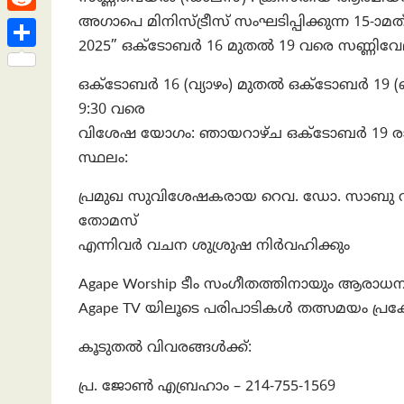
h
s
n
e
h
അഗാപെ മിനിസ്ട്രീസ് സംഘടിപ്പിക്കുന്ന
R
a
t
k
a
2025” ഒക്ടോബർ 16 മുതൽ 19 വരെ സണ്ണിവേ
e
t
S
e
t
d
ഒക്ടോബർ 16 (വ്യാഴം) മുതൽ ഒക്ടോബർ 19 (
h
d
s
9:30 വരെ
d
a
I
A
വിശേഷ യോഗം: ഞായറാഴ്ച ഒക്ടോബർ 19 രാവില
i
r
n
സ്ഥലം:
p
t
e
p
പ്രമുഖ സുവിശേഷകരായ റെവ. ഡോ. സാബു വർ
തോമസ്
എന്നിവർ വചന ശുശ്രുഷ നിർവഹിക്കും
Agape Worship ടീം സംഗീതത്തിനായും ആരാധ
Agape TV യിലൂടെ പരിപാടികൾ തത്സമയം പ്രക്
കൂടുതൽ വിവരങ്ങൾക്ക്:
പ്ര. ജോൺ എബ്രഹാം – 214-755-1569