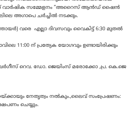
 15-ാമത് വാർഷിക സമ്മേളനം “അറൈസ് ആൻഡ് ഷൈൻ
ലിലെ അഗാപെ ചർച്ചിൽ നടക്കും.
ഞായർ) വരെ എല്ലാ ദിവസവും വൈകിട്ട് 6:30 മുതൽ
െ 11:00 ന് പ്രത്യേക യോഗവും ഉണ്ടായിരിക്കും
ഗീസ് റെവ. ഡോ. ജെയിംസ് മരോക്കോ ,പ്ര. കെ.ജെ
നയ്ക്കായും നേതൃത്വം നൽകും.,ലൈവ് സംപ്രേഷണം:
ഷേപണം ചെയ്യും.