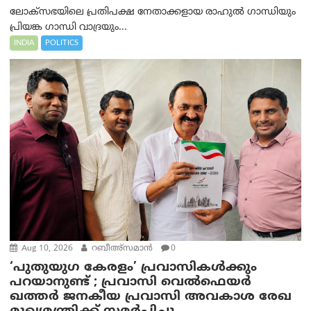
ലോക്‌സഭയിലെ പ്രതിപക്ഷ നേതാക്കളായ രാഹുൽ ഗാന്ധിയും
പ്രിയങ്ക ഗാന്ധി വാദ്രയും...
INDIA
POLITICS
Aug 10, 2026
റബീഅ്‌സമാന്‍
0
‘പുതുയുഗ കേരളം’ പ്രവാസികൾക്കും
പറയാനുണ്ട് ; പ്രവാസി വെല്‍ഫെയര്‍
ഖത്തര്‍ ജനകീയ പ്രവാസി അവകാശ രേഖ