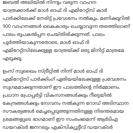
ജബൽ അലിയിൽ നിന്നും വരുന്ന വാഹന
യാത്രക്കാർക്ക് മാൾ ഓഫ് ദി എമിറേറ്റ്‌സ് കാർ
പാർക്കിലേക്ക് നേരിട്ട് പ്രവേശനം നൽകും. മണിക്കൂറിൽ
900 വാഹനങ്ങൾ കൈകാര്യം ചെയ്യാവുന്ന തരത്തിലാണ്
പാലം രൂപകൽപ്പന ചെയ്തിരിക്കുന്നത്. പാലം
പൂർത്തിയാകുന്നതോടെ, മാൾ ഓഫ് ദി
എമിറേറ്റ്‌സിലേക്കുള്ള യാത്രയ്ക്ക് ഒരു മിനിറ്റ് മാത്രമേ
എടുക്കൂ.
ഉംസ് സുഖൈം സ്ട്രീറ്റിൽ നിന്ന് മാൾ ഓഫ് ദി
എമിറേറ്റ്‌സ് പാർക്കിംഗ് ഏരിയയിലേക്കുള്ള പ്രവേശനം
സുഗമമാക്കുന്നതാണ് ഈ പാലത്തിന്റെ നിർമ്മാണം.
പ്രധാന പ്രോപ്പർട്ടി വികസനങ്ങൾക്കും റീട്ടെയിൽ
കേന്ദ്രങ്ങൾക്കും സേവനം നൽകുന്ന റോഡ് അടിസ്ഥാന
സൗകര്യങ്ങൾ മെച്ചപ്പെടുത്തുന്നതിനുള്ള നിരന്തരമായ
ശ്രമങ്ങളുടെ ഭാഗമാണ് ഈ സംരംഭമെന്ന് ആർ‌ടി‌എ
ഡയറക്ടർ ജനറലും എക്‌സിക്യൂട്ടീവ് ഡയറക്ടർ