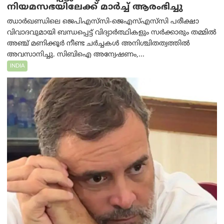
നിയമസഭയിലേക്ക് മാർച്ച് ആരംഭിച്ചു
ഝാർഖണ്ഡിലെ ജെപിഎസ്‌സി-ജെഎസ്‌എസ്‌സി പരീക്ഷാ
വിവാദവുമായി ബന്ധപ്പെട്ട് വിദ്യാർത്ഥികളും സർക്കാരും തമ്മിൽ
അഞ്ച് മണിക്കൂർ നീണ്ട ചർച്ചകൾ അനിശ്ചിതത്വത്തിൽ
അവസാനിച്ചു. സിബിഐ അന്വേഷണം,...
INDIA