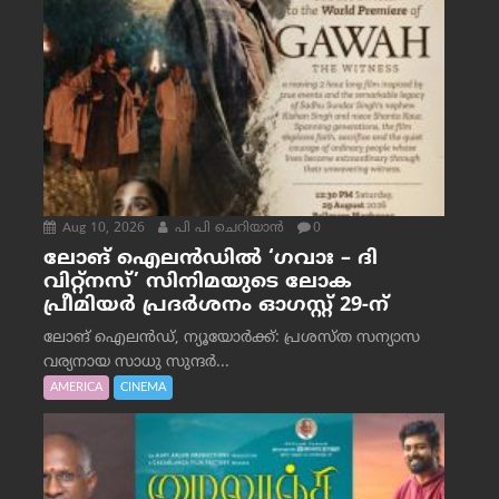
Aug 10, 2026
പി പി ചെറിയാൻ
0
ലോങ് ഐലൻഡിൽ ‘ഗവാഃ – ദി
വിറ്റ്‌നസ്’ സിനിമയുടെ ലോക
പ്രീമിയർ പ്രദർശനം ഓഗസ്റ്റ് 29-ന്
ലോങ് ഐലൻഡ്, ന്യൂയോർക്ക്: പ്രശസ്ത സന്യാസ
വര്യനായ സാധു സുന്ദർ...
AMERICA
CINEMA