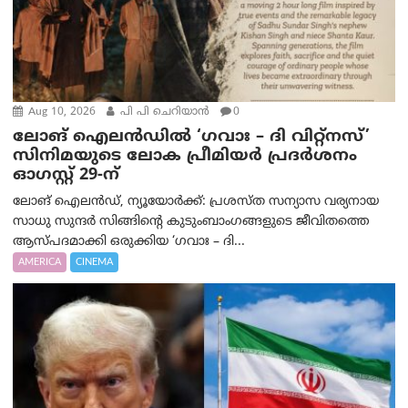
Aug 10, 2026
പി പി ചെറിയാൻ
0
ലോങ് ഐലൻഡിൽ ‘ഗവാഃ – ദി വിറ്റ്‌നസ്’
സിനിമയുടെ ലോക പ്രീമിയർ പ്രദർശനം
ഓഗസ്റ്റ് 29-ന്
ലോങ് ഐലൻഡ്, ന്യൂയോർക്ക്: പ്രശസ്ത സന്യാസ വര്യനായ
സാധു സുന്ദർ സിങ്ങിന്റെ കുടുംബാംഗങ്ങളുടെ ജീവിതത്തെ
ആസ്പദമാക്കി ഒരുക്കിയ ‘ഗവാഃ – ദി...
AMERICA
CINEMA