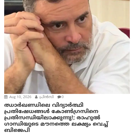
Aug 10, 2026
പ്രിന്‍സി
0
ഝാർഖണ്ഡിലെ വിദ്യാർത്ഥി
പ്രതിഷേധങ്ങൾ കോൺഗ്രസിനെ
പ്രതിസന്ധിയിലാക്കുന്നു!; രാഹുൽ
ഗാന്ധിയുടെ മൗനത്തെ ലക്ഷ്യം വെച്ച്
ബിജെപി