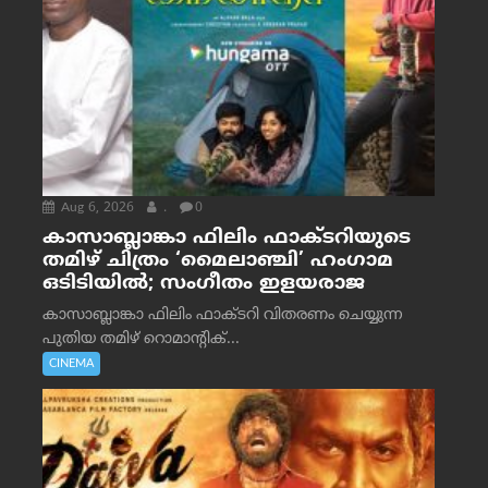
Aug 6, 2026
.
0
കാസാബ്ലാങ്കാ ഫിലിം ഫാക്ടറിയുടെ
തമിഴ് ചിത്രം ‘മൈലാഞ്ചി’ ഹംഗാമ
ഒടിടിയിൽ; സംഗീതം ഇളയരാജ
കാസാബ്ലാങ്കാ ഫിലിം ഫാക്ടറി വിതരണം ചെയ്യുന്ന
പുതിയ തമിഴ് റൊമാന്റിക്...
CINEMA