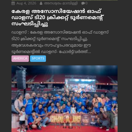
Aug 4, 2026
അനശ്വരം മാമ്പിള്ളി
0
കേരള അസോസിയേഷൻ ഓഫ്
ഡാളസ് ടി20 ക്രിക്കറ്റ് ടൂർണമെന്റ്
സംഘടിപ്പിച്ചു
ഡാളസ് : കേരള അസോസിയേഷൻ ഓഫ് ഡാളസ്
ടി20 ക്രിക്കറ്റ് ടൂർണമെന്റ് സംഘടിപ്പിച്ചു.
ആവേശകരവും സൗഹൃദപരവുമായ ഈ
ടൂർണമെന്റിൽ ഡാളസ്- ഫോർട്ട്‌വര്‍ത്ത്...
AMERICA
SPORTS