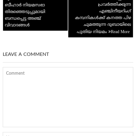
p
പ്രവർത്തിക്കുന്ന
ബീഹാർ നിയമസഭാ
എഞ്ചിനീയറിംഗ്
തിരഞ്ഞെടുപ്പുമായി
കമ്പനികൾക്ക് കനത്ത പിഴ
ബന്ധപ്പെട്ട അഞ്ച്
ചുമത്തുന്ന ദുബായിലെ
വിവാദങ്ങൾ
പുതിയ നിയമം
LEAVE A COMMENT