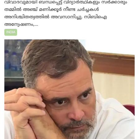
വിവാദവുമായി ബന്ധപ്പെട്ട് വിദ്യാർത്ഥികളും സർക്കാരും
തമ്മിൽ അഞ്ച് മണിക്കൂർ നീണ്ട ചർച്ചകൾ
അനിശ്ചിതത്വത്തിൽ അവസാനിച്ചു. സിബിഐ
അന്വേഷണം,...
INDIA