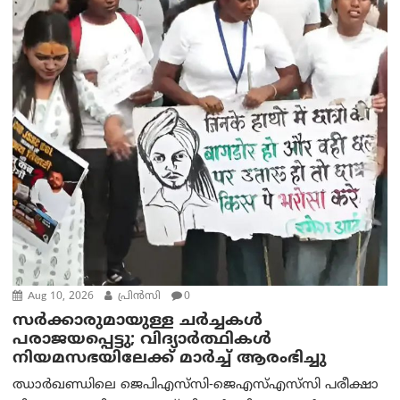
Aug 10, 2026
പ്രിന്‍സി
0
സർക്കാരുമായുള്ള ചർച്ചകൾ
പരാജയപ്പെട്ടു; വിദ്യാർത്ഥികൾ
നിയമസഭയിലേക്ക് മാർച്ച് ആരംഭിച്ചു
ഝാർഖണ്ഡിലെ ജെപിഎസ്‌സി-ജെഎസ്‌എസ്‌സി പരീക്ഷാ